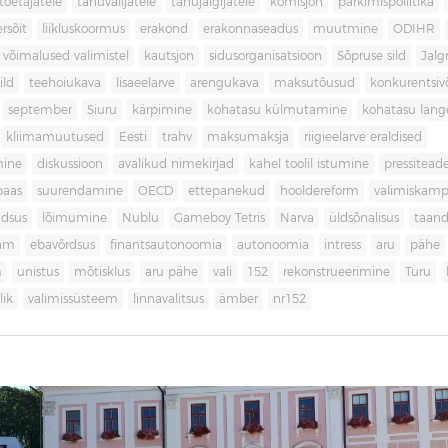
toetajatele
tänuvalijatele
tänujälgijatele
komisjon
parkimispoliitika
rsõit
liikluskoormus
erakond
erakonnaseadus
muutmine
ODIHR
 võimalused valimistel
kautsjon
sidusorganisatsioon
Sõpruse sild
Jalg
ild
teehoiukava
lisaeelarve
arengukava
maksutõusud
konkurentsi
september
Siuru
kärpimine
kohatasu külmutamine
kohatasu lan
kliimamuutused
Eesti
trahv
maksumaksja
riigieelarve eraldised
mine
diskussioon
avalikud nimekirjad
kahel toolil istumine
pressitead
baas
suurendamine
OECD
ettepanekud
hooldereform
valimiskamp
dsus
lõimumine
Nublu
Gameboy Tetris
Narva
üldsõnalisus
taan
aam
ebavõrdsus
finantsautonoomia
autonoomia
intress
aru
pähe
m
unistus
mõtisklus
aru pähe
vali
152
rekonstrueerimine
Turu
ik
valimissüsteem
linnavalitsus
ämber
nr152