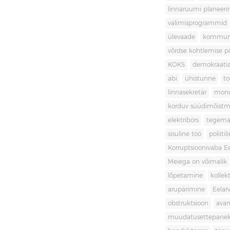
linnaruumi planeer
valimisprogrammid
ülevaade
kommuni
võrdse kohtlemise 
KOKS
demokraati
abi
ühistunne
t
linnasekretär
mon
korduv süüdimõistm
elektribörs
tegema
sisuline töö
poliit
Korruptsioonivaba Ee
Meiega on võimalik
lõpetamine
kollek
arupärimine
Eelar
obstruktsioon
ava
muudatusettepane