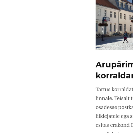
Arupärimi
korralda
Tartus korraldat
linnale. Teisalt
osadesse postka
liiklejatele ega
esitas erakond E