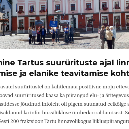
ne Tartus suurürituste ajal linn
mise ja elanike teavitamise koh
avatel suuüritustel on kahtlemata positiivne mõju ettevõ
 toovad suurüritused kaasa ka piirangud elu- ja äritegevus
stidesse jõudnud infoleht oli pigem suunatud eelkõige 
 sisaldanud ka infot bussiliikluse ümberkorraldamisest. S
esti 200 fraktsioon Tartu linnavolikogus liikluspiirangut