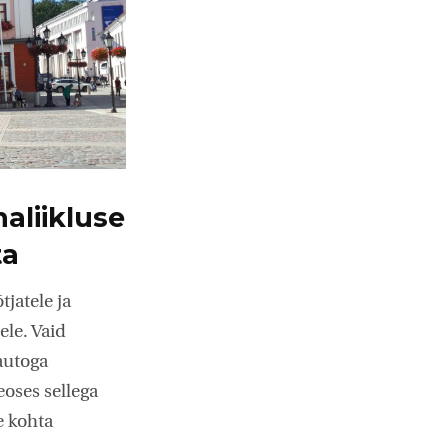
aliikluse
ta
tjatele ja
ele. Vaid
autoga
eoses sellega
e kohta