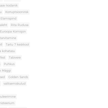
saav kodanik
u
Korruptsioonirisk
Elamispind
laleht
Rita Rudusa
Euroopa Komisjon
itarvitamine
ll
Tartu 7 keskkool
ia kohatasu
fest
Tabivere
s
Puhkus
k Mäggi
used
Golden Sands
valitsemiskulud
guleerimine
inisteerium