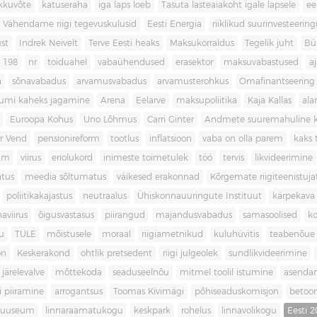
kkuvõte
katuseraha
iga laps loeb
Tasuta lasteaiakoht igale lapsele
ee
Vähendame riigi tegevuskulusid
Eesti Energia
riiklikud suurinvesteerin
ust
Indrek Neivelt
Terve Eesti heaks
Maksukorraldus
Tegelik juht
Bü
198
nr
toiduahel
vabaühendused
erasektor
maksuvabastused
aj
a
sõnavabadus
arvamusvabadus
arvamusterohkus
Omafinantseering
mumi kaheks jagamine
Arena
Eelarve
maksupoliitika
Kaja Kallas
ala
Euroopa Kohus
Uno Lõhmus
Carri Ginter
Andmete suuremahuline 
r Vend
pensionireform
tootlus
inflatsioon
vaba on olla parem
kaks t
kum
viirus
eriolukord
inimeste toimetulek
töö
tervis
likvideerimine
atus
meedia sõltumatus
väikesed erakonnad
Kõrgemate riigiteenistuja
poliitikakajastus
neutraalus
Ühiskonnauuringute Instituut
kärpekava
aviirus
õigusvastasus
piirangud
majandusvabadus
samasoolised
ko
u
TULE
mõistusele
moraal
riigiametnikud
kuluhüvitis
teabenõue
on
Keskerakond
ohtlik pretsedent
riigi julgeolek
sundlikvideerimine
järelevalve
mõttekoda
seaduseelnõu
mitmel toolil istumine
asenda
si piiramine
arrogantsus
Toomas Kivimägi
põhiseaduskomisjon
betoo
muuseum
linnaraamatukogu
keskpark
rohelus
linnavolikogu
Eesti 2