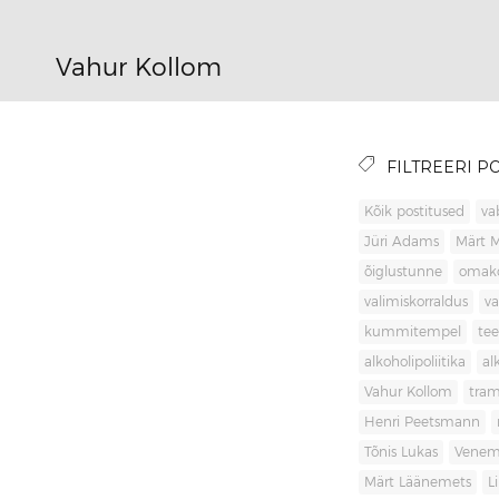
Vahur Kollom
FILTREERI PO
Kõik postitused
va
Jüri Adams
Märt 
õiglustunne
omak
valimiskorraldus
va
kummitempel
tee
alkoholipoliitika
al
Vahur Kollom
tra
Henri Peetsmann
Tõnis Lukas
Venem
Märt Läänemets
L