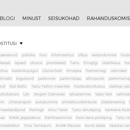
BLOGI
MINUST
SEISUKOHAD
RAHANDUSKOMIS
STITUSI
baerakond
poliitika
huvi
informeeritus
ülbus
vastandumine
hüste
Meesak
lapsed
ohutus
prioriteedid
Tartu
Emajõgi
ükskõiksus
ho
ohus
kodanikujulgus
Lõuna-Eesti
linnapea
Toomemägi
valimised
limisliit
kogukond
parkimine
parkimistasu
sõlmpunkt
parkimisma
rull
Rail Baltic
Tartu-Tallinn maantee
hoolduskindlustus
väärikas va
koholiaktsiis
Läti
Jevgeni Ossinovski
rahastamine
Vaba Värk
valimis
mm
ühistransport
autostumine
arhitektuurikonkurss
üldplaneering
meediaväljund
Rahinge
Artur Talvik
Tartu rahuleping
Karikakra klub
aa
Riiklik järjepidevus
Ratifitseerimine
Eesti-Vene piirileping
Tartu H
innadirektor
Tiina Tambaum
André Maurois
Kunst elada
Väärikas v