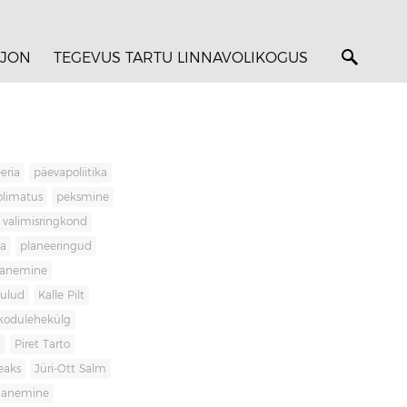
JON
TEGEVUS TARTU LINNAVOLIKOGUS
eria
päevapoliitika
olimatus
peksmine
valimisringkond
ja
planeeringud
banemine
kulud
Kalle Pilt
kodulehekülg
i
Piret Tarto
eaks
Jüri-Ott Salm
ananemine