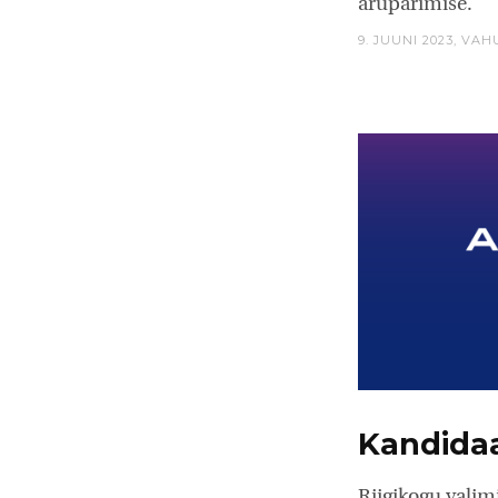
arupärimise.
9. JUUNI 2023,
VAH
Kandidaa
Riigikogu valim