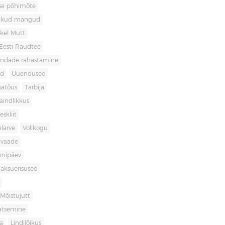
use põhimõte
likud mängud
kel Mutt
Eesti Raudtee
ondade rahastamine
id
Uuendused
natõus
Tarbija
aindlikkus
skliit
larve
Volikogu
avaade
nnipäev
aksuerisused
Mõistujutt
atsemine
a
Lindilõikus