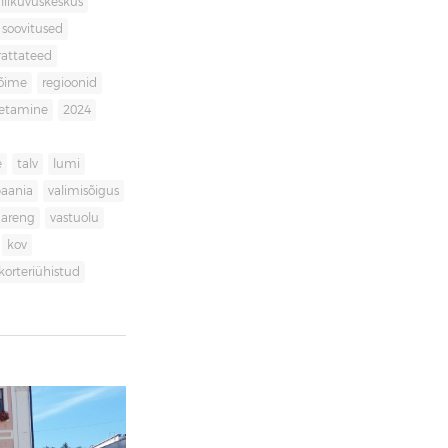
liikuvuskeskus
soovitused
rattateed
võime
regioonid
getamine
2024
e
talv
lumi
aania
valimisõigus
dareng
vastuolu
kov
korteriühistud