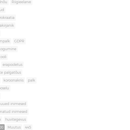
lnõu
Riigieelarve
gud
rokraatia
akirjanik
mpalk
GDPR
kogumine
ooli
erapooletus
te palgatõus
koroonakriis
palk
oselu
uued inimesed
matud inimesed
n
huvitegevus
00
Muutus
445