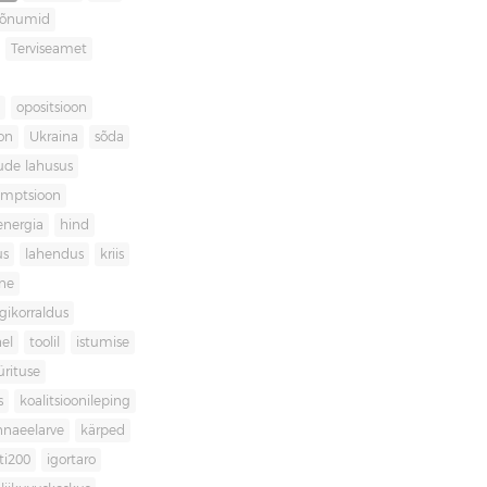
sõnumid
Terviseamet
opositsioon
on
Ukraina
sõda
ude lahusus
umptsioon
energia
hind
us
lahendus
kriis
ne
igikorraldus
el
toolil
istumise
ürituse
s
koalitsioonileping
innaeelarve
kärped
ti200
igortaro