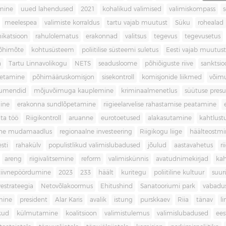
imine
uued lahendused
2021
kohalikud valimised
valimiskompass
meelespea
valimiste korraldus
tartu vajab muutust
Süku
rohealad
katsioon
rahulolematus
erakonnad
valitsus
tegevus
tegevusetus
põhimõte
kohtusüsteem
poliitilise süsteemi suletus
Eesti vajab muutust
a
Tartu Linnavolikogu
NETS
seadusloome
põhiõiguste riive
sanktsio
oetamine
põhimääruskomisjon
sisekontroll
komisjonide liikmed
võim
umendid
mõjuvõimuga kauplemine
kriminaalmenetlus
süütuse pres
ine
erakonna sundlõpetamine
riigieelarvelise rahastamise peatamine
ta töö
Riigikontroll
aruanne
eurotoetused
alakasutamine
kahtlust
iline mudamaadlus
regionaalne investeering
Riigikogu liige
häälteostmi
sti
rahakülv
populistlikud valimislubadused
jõulud
aastavahetus
ri
areng
riigivalitsemine
reform
valimiskünnis
avatudnimekirjad
kah
tiivnepöördumine
2023
233
häält
kuritegu
poliitiline kultuur
suur
vestrateegia
Netovõlakoormus
Ehitushind
Sanatooriumi park
vabadu
mine
president
Alar Karis
avalik
istung
purskkaev
Riia
tänav
l
kud
külmutamine
koalitsioon
valimistulemus
valimislubadused
ees