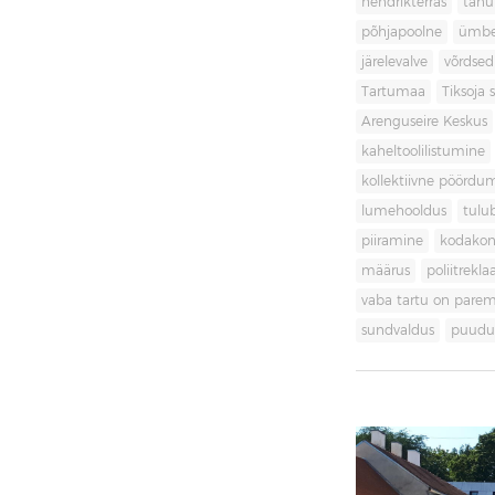
hendrikterras
tänu
põhjapoolne
ümbe
järelevalve
võrdsed
Tartumaa
Tiksoja s
Arenguseire Keskus
kaheltoolilistumine
kollektiivne pöördu
lumehooldus
tulu
piiramine
kodakon
määrus
poliitrekl
vaba tartu on pare
sundvaldus
puudul