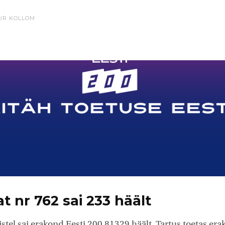
UR KOLLOM
t nr 762 sai 233 häält
istel sai erakond Eesti 200 81329 häält. Tartus toetas er