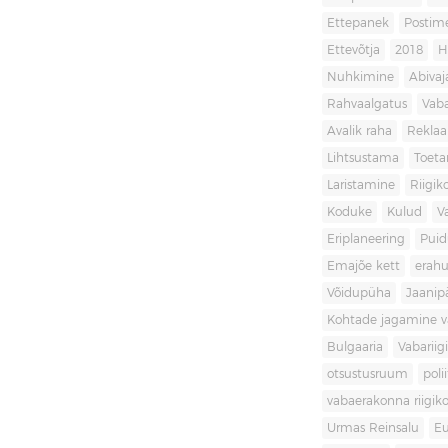
Ettepanek
Postim
Ettevõtja
2018
H
Nuhkimine
Abivaj
Rahvaalgatus
Vaba
Avalik raha
Rekla
Lihtsustama
Toet
Laristamine
Riigik
Koduke
Kulud
V
Eriplaneering
Puid
Emajõe kett
erahu
Võidupüha
Jaanip
Kohtade jagamine va
Bulgaaria
Vabariigi
otsustusruum
poli
vabaerakonna riigiko
Urmas Reinsalu
Eu