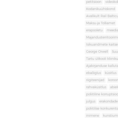
petitsioon
videoko
Kodanikuühiskond
Avalikult Rail Baltic
Maksu-ja Tolliamet
erapooletu
meedi
Majandusterritoori
Isikuandmete kaitse
George Orwell
Suu
Tartu ülikooli kliini
Ajakirjanduse kallut
ebaõiglus
küsitlus
riigiteenijad
koroon
rahvaküsitlus
abiel
poliitiline korruptsio
julgus
erakondade 
poliitilise konkurent
inimene
kunstiu