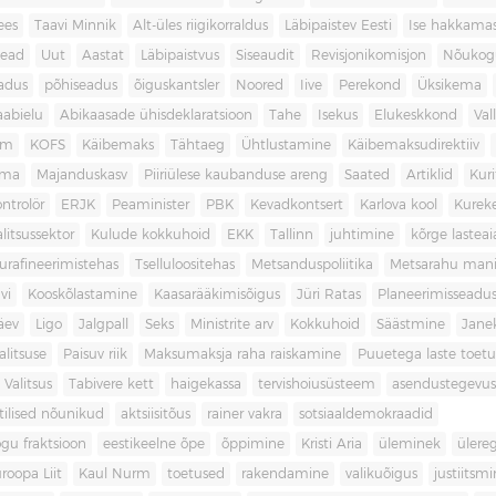
ees
Taavi Minnik
Alt-üles riigikorraldus
Läbipaistev Eesti
Ise hakkama
ead
Uut
Aastat
Läbipaistvus
Siseaudit
Revisjonikomisjon
Nõukog
adus
põhiseadus
õiguskantsler
Noored
Iive
Perekond
Üksikema
abielu
Abikaasade ühisdeklaratsioon
Tahe
Isekus
Elukeskkond
Val
am
KOFS
Käibemaks
Tähtaeg
Ühtlustamine
Käibemaksudirektiiv
ama
Majanduskasv
Piiriülese kaubanduse areng
Saated
Artiklid
Kur
ontrolör
ERJK
Peaminister
PBK
Kevadkontsert
Karlova kool
Kureke
alitsussektor
Kulude kokkuhoid
EKK
Tallinn
juhtimine
kõrge lastea
urafineerimistehas
Tselluloositehas
Metsanduspoliitika
Metsarahu mani
vi
Kooskõlastamine
Kaasarääkimisõigus
Jüri Ratas
Planeerimisseadu
äev
Ligo
Jalgpall
Seks
Ministrite arv
Kokkuhoid
Säästmine
Jane
litsuse
Paisuv riik
Maksumaksja raha raiskamine
Puuetega laste toet
 Valitsus
Tabivere kett
haigekassa
tervishoiusüsteem
asendustegevus
itilised nõunikud
aktsiisitõus
rainer vakra
sotsiaaldemokraadid
gu fraktsioon
eestikeelne õpe
õppimine
Kristi Aria
üleminek
ülere
roopa Liit
Kaul Nurm
toetused
rakendamine
valikuõigus
justiitsm