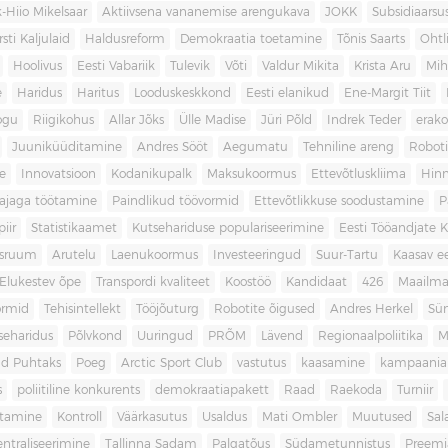
-Hiio Mikelsaar
Aktiivsena vananemise arengukava
JOKK
Subsidiaars
rsti Kaljulaid
Haldusreform
Demokraatia toetamine
Tõnis Saarts
Oht
Hoolivus
Eesti Vabariik
Tulevik
Võti
Valdur Mikita
Krista Aru
Mih
e
Haridus
Haritus
Looduskeskkond
Eesti elanikud
Ene-Margit Tiit
ogu
Riigikohus
Allar Jõks
Ülle Madise
Jüri Põld
Indrek Teder
erak
Juuniküüditamine
Andres Sööt
Aegumatu
Tehniline areng
Robot
e
Innovatsioon
Kodanikupalk
Maksukoormus
Ettevõtluskliima
Hin
ajaga töötamine
Paindlikud töövormid
Ettevõtlikkuse soodustamine
P
iir
Statistikaamet
Kutsehariduse populariseerimine
Eesti Tööandjate Ke
sruum
Arutelu
Laenukoormus
Investeeringud
Suur-Tartu
Kaasav ee
Elukestev õpe
Transpordi kvaliteet
Koostöö
Kandidaat
426
Maailm
ormid
Tehisintellekt
Tööjõuturg
Robotite õigused
Andres Herkel
Sü
seharidus
Põlvkond
Uuringud
PRÕM
Lävend
Regionaalpoliitika
M
d Puhtaks
Poeg
Arctic Sport Club
vastutus
kaasamine
kampaania
s
poliitiline konkurents
demokraatiapakett
Raad
Raekoda
Turniir
tamine
Kontroll
Väärkasutus
Usaldus
Mati Ombler
Muutused
Sal
entraliseerimine
Tallinna Sadam
Palgatõus
Südametunnistus
Preemi