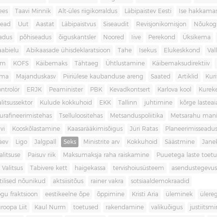
ees
Taavi Minnik
Alt-üles riigikorraldus
Läbipaistev Eesti
Ise hakkama
ead
Uut
Aastat
Läbipaistvus
Siseaudit
Revisjonikomisjon
Nõukog
adus
põhiseadus
õiguskantsler
Noored
Iive
Perekond
Üksikema
abielu
Abikaasade ühisdeklaratsioon
Tahe
Isekus
Elukeskkond
Val
am
KOFS
Käibemaks
Tähtaeg
Ühtlustamine
Käibemaksudirektiiv
ama
Majanduskasv
Piiriülese kaubanduse areng
Saated
Artiklid
Kur
ontrolör
ERJK
Peaminister
PBK
Kevadkontsert
Karlova kool
Kureke
alitsussektor
Kulude kokkuhoid
EKK
Tallinn
juhtimine
kõrge lastea
urafineerimistehas
Tselluloositehas
Metsanduspoliitika
Metsarahu mani
vi
Kooskõlastamine
Kaasarääkimisõigus
Jüri Ratas
Planeerimisseadu
äev
Ligo
Jalgpall
Seks
Ministrite arv
Kokkuhoid
Säästmine
Jane
litsuse
Paisuv riik
Maksumaksja raha raiskamine
Puuetega laste toet
 Valitsus
Tabivere kett
haigekassa
tervishoiusüsteem
asendustegevus
itilised nõunikud
aktsiisitõus
rainer vakra
sotsiaaldemokraadid
gu fraktsioon
eestikeelne õpe
õppimine
Kristi Aria
üleminek
ülere
roopa Liit
Kaul Nurm
toetused
rakendamine
valikuõigus
justiitsm