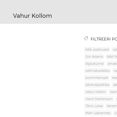
Vahur Kollom
FILTREERI PO
Kõik postitused
va
Jüri Adams
Märt 
õiglustunne
omak
valimiskorraldus
va
kummitempel
tee
alkoholipoliitika
al
Vahur Kollom
tra
Henri Peetsmann
Tõnis Lukas
Venem
Märt Läänemets
L