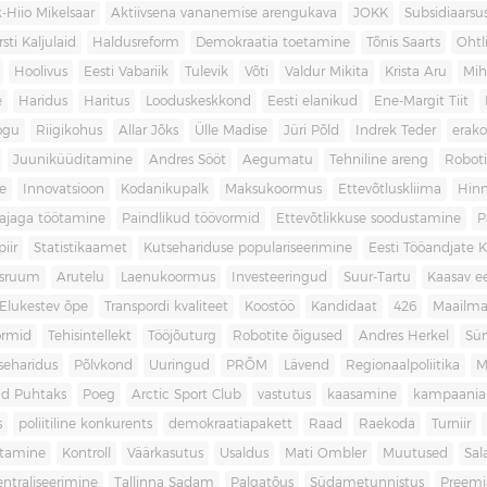
-Hiio Mikelsaar
Aktiivsena vananemise arengukava
JOKK
Subsidiaars
rsti Kaljulaid
Haldusreform
Demokraatia toetamine
Tõnis Saarts
Oht
Hoolivus
Eesti Vabariik
Tulevik
Võti
Valdur Mikita
Krista Aru
Mih
e
Haridus
Haritus
Looduskeskkond
Eesti elanikud
Ene-Margit Tiit
ogu
Riigikohus
Allar Jõks
Ülle Madise
Jüri Põld
Indrek Teder
erak
Juuniküüditamine
Andres Sööt
Aegumatu
Tehniline areng
Robot
e
Innovatsioon
Kodanikupalk
Maksukoormus
Ettevõtluskliima
Hin
ajaga töötamine
Paindlikud töövormid
Ettevõtlikkuse soodustamine
P
iir
Statistikaamet
Kutsehariduse populariseerimine
Eesti Tööandjate Ke
sruum
Arutelu
Laenukoormus
Investeeringud
Suur-Tartu
Kaasav ee
Elukestev õpe
Transpordi kvaliteet
Koostöö
Kandidaat
426
Maailm
ormid
Tehisintellekt
Tööjõuturg
Robotite õigused
Andres Herkel
Sü
seharidus
Põlvkond
Uuringud
PRÕM
Lävend
Regionaalpoliitika
M
d Puhtaks
Poeg
Arctic Sport Club
vastutus
kaasamine
kampaania
s
poliitiline konkurents
demokraatiapakett
Raad
Raekoda
Turniir
tamine
Kontroll
Väärkasutus
Usaldus
Mati Ombler
Muutused
Sal
entraliseerimine
Tallinna Sadam
Palgatõus
Südametunnistus
Preemi