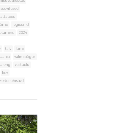
liikuvuskeskus
soovitused
rattateed
võime
regioonid
getamine
2024
e
talv
lumi
aania
valimisõigus
dareng
vastuolu
kov
korteriühistud