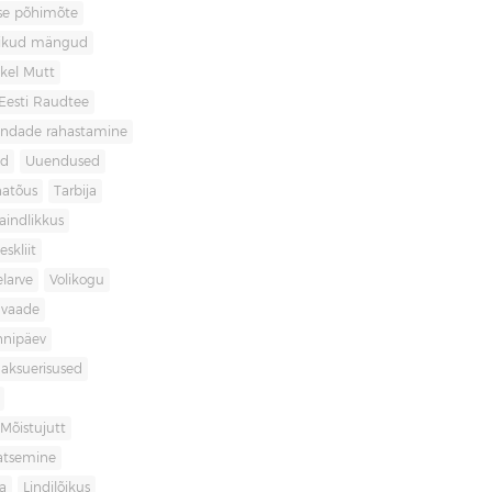
use põhimõte
likud mängud
kel Mutt
Eesti Raudtee
ondade rahastamine
id
Uuendused
natõus
Tarbija
aindlikkus
skliit
larve
Volikogu
avaade
nnipäev
aksuerisused
Mõistujutt
atsemine
a
Lindilõikus