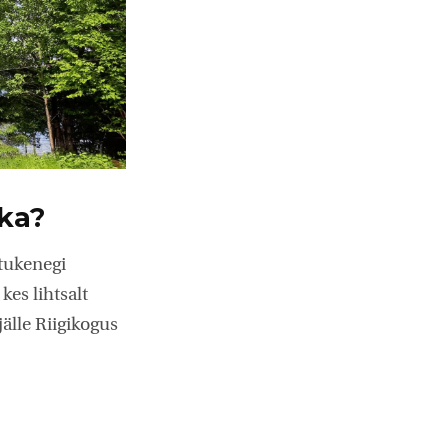
ika?
atukenegi
kes lihtsalt
älle Riigikogus