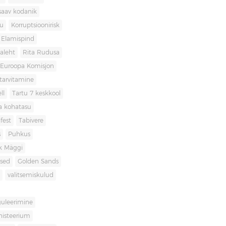
saav kodanik
u
Korruptsioonirisk
Elamispind
laleht
Rita Rudusa
Euroopa Komisjon
itarvitamine
ll
Tartu 7 keskkool
ia kohatasu
fest
Tabivere
s
Puhkus
k Mäggi
used
Golden Sands
valitsemiskulud
guleerimine
inisteerium