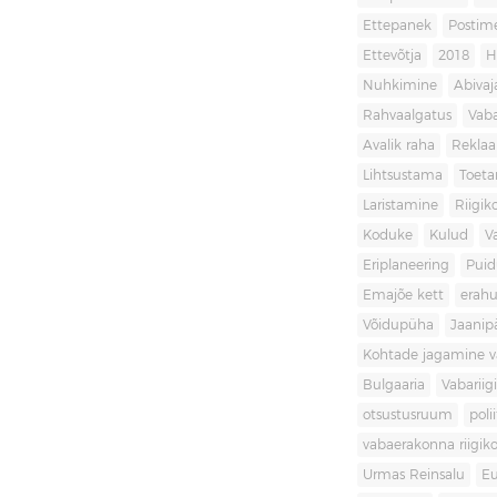
Ettepanek
Postim
Ettevõtja
2018
H
Nuhkimine
Abivaj
Rahvaalgatus
Vaba
Avalik raha
Rekla
Lihtsustama
Toet
Laristamine
Riigik
Koduke
Kulud
V
Eriplaneering
Puid
Emajõe kett
erahu
Võidupüha
Jaanip
Kohtade jagamine va
Bulgaaria
Vabariigi
otsustusruum
poli
vabaerakonna riigiko
Urmas Reinsalu
Eu