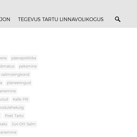
JON
TEGEVUS TARTU LINNAVOLIKOGUS
eria
päevapoliitika
olimatus
peksmine
valimisringkond
ja
planeeringud
banemine
kulud
Kalle Pilt
kodulehekülg
i
Piret Tarto
eaks
Jüri-Ott Salm
ananemine