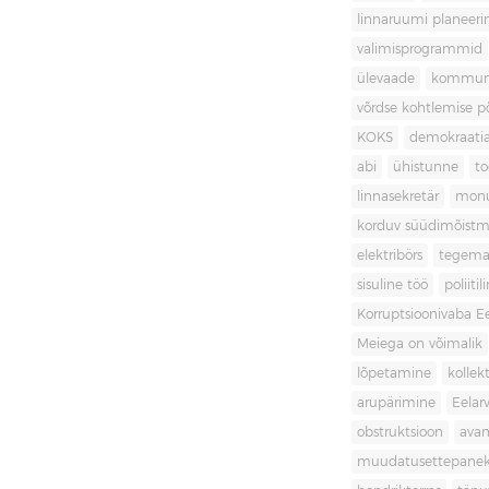
linnaruumi planeer
valimisprogrammid
ülevaade
kommuni
võrdse kohtlemise 
KOKS
demokraati
abi
ühistunne
t
linnasekretär
mon
korduv süüdimõistm
elektribörs
tegema
sisuline töö
poliit
Korruptsioonivaba Ee
Meiega on võimalik
lõpetamine
kollek
arupärimine
Eelar
obstruktsioon
ava
muudatusettepane