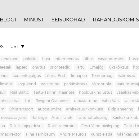
BLOGI
MINUST
SEISUKOHAD
RAHANDUSKOMIS
STITUSI
baerakond
poliitika
huvi
informeeritus
ülbus
vastandumine
hüste
Meesak
lapsed
ohutus
prioriteedid
Tartu
Emajõgi
ükskõiksus
ho
ohus
kodanikujulgus
Lõuna-Eesti
linnapea
Toomemägi
valimised
limisliit
kogukond
parkimine
parkimistasu
sõlmpunkt
parkimisma
rull
Rail Baltic
Tartu-Tallinn maantee
hoolduskindlustus
väärikas va
koholiaktsiis
Läti
Jevgeni Ossinovski
rahastamine
Vaba Värk
valimis
mm
ühistransport
autostumine
arhitektuurikonkurss
üldplaneering
meediaväljund
Rahinge
Artur Talvik
Tartu rahuleping
Karikakra klub
aa
Riiklik järjepidevus
Ratifitseerimine
Eesti-Vene piirileping
Tartu H
innadirektor
Tiina Tambaum
André Maurois
Kunst elada
Väärikas v