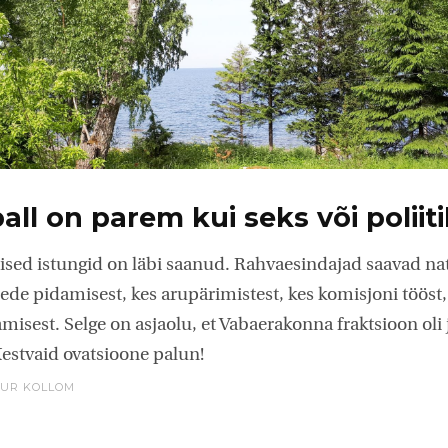
all on parem kui seks või poliit
lised istungid on läbi saanud. Rahvaesindajad saavad n
ede pidamisest, kes arupärimistest, kes komisjoni tööst, 
isest. Selge on asjaolu, et Vabaerakonna fraktsioon oli j
Kestvaid ovatsioone palun!
UR KOLLOM