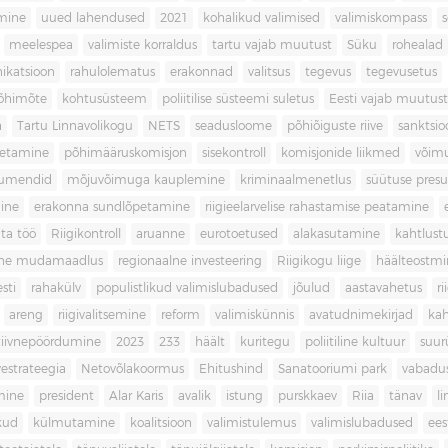
imine
uued lahendused
2021
kohalikud valimised
valimiskompass
meelespea
valimiste korraldus
tartu vajab muutust
Süku
rohealad
katsioon
rahulolematus
erakonnad
valitsus
tegevus
tegevusetus
põhimõte
kohtusüsteem
poliitilise süsteemi suletus
Eesti vajab muutust
a
Tartu Linnavolikogu
NETS
seadusloome
põhiõiguste riive
sanktsio
oetamine
põhimääruskomisjon
sisekontroll
komisjonide liikmed
võim
umendid
mõjuvõimuga kauplemine
kriminaalmenetlus
süütuse pres
ine
erakonna sundlõpetamine
riigieelarvelise rahastamise peatamine
ta töö
Riigikontroll
aruanne
eurotoetused
alakasutamine
kahtlust
iline mudamaadlus
regionaalne investeering
Riigikogu liige
häälteostmi
sti
rahakülv
populistlikud valimislubadused
jõulud
aastavahetus
ri
areng
riigivalitsemine
reform
valimiskünnis
avatudnimekirjad
kah
tiivnepöördumine
2023
233
häält
kuritegu
poliitiline kultuur
suur
vestrateegia
Netovõlakoormus
Ehitushind
Sanatooriumi park
vabadu
mine
president
Alar Karis
avalik
istung
purskkaev
Riia
tänav
l
kud
külmutamine
koalitsioon
valimistulemus
valimislubadused
ees