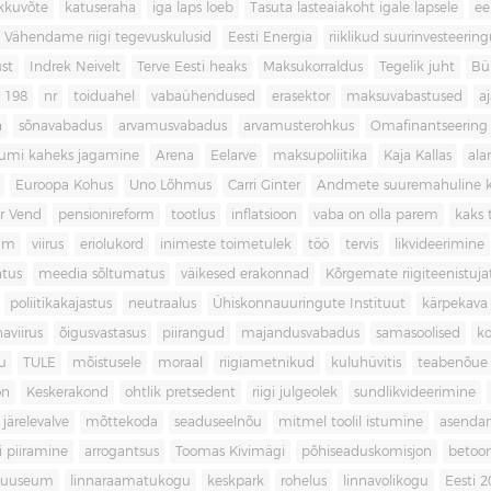
kkuvõte
katuseraha
iga laps loeb
Tasuta lasteaiakoht igale lapsele
ee
Vähendame riigi tegevuskulusid
Eesti Energia
riiklikud suurinvesteerin
ust
Indrek Neivelt
Terve Eesti heaks
Maksukorraldus
Tegelik juht
Bü
198
nr
toiduahel
vabaühendused
erasektor
maksuvabastused
aj
a
sõnavabadus
arvamusvabadus
arvamusterohkus
Omafinantseering
mumi kaheks jagamine
Arena
Eelarve
maksupoliitika
Kaja Kallas
ala
Euroopa Kohus
Uno Lõhmus
Carri Ginter
Andmete suuremahuline 
r Vend
pensionireform
tootlus
inflatsioon
vaba on olla parem
kaks t
kum
viirus
eriolukord
inimeste toimetulek
töö
tervis
likvideerimine
atus
meedia sõltumatus
väikesed erakonnad
Kõrgemate riigiteenistuja
poliitikakajastus
neutraalus
Ühiskonnauuringute Instituut
kärpekava
aviirus
õigusvastasus
piirangud
majandusvabadus
samasoolised
ko
u
TULE
mõistusele
moraal
riigiametnikud
kuluhüvitis
teabenõue
on
Keskerakond
ohtlik pretsedent
riigi julgeolek
sundlikvideerimine
järelevalve
mõttekoda
seaduseelnõu
mitmel toolil istumine
asenda
si piiramine
arrogantsus
Toomas Kivimägi
põhiseaduskomisjon
betoo
muuseum
linnaraamatukogu
keskpark
rohelus
linnavolikogu
Eesti 2