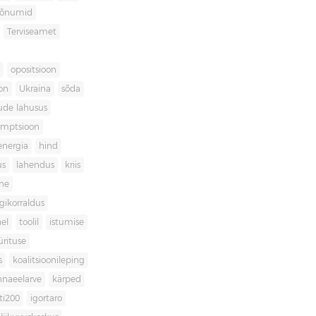
sõnumid
Terviseamet
opositsioon
on
Ukraina
sõda
ude lahusus
umptsioon
energia
hind
us
lahendus
kriis
ne
igikorraldus
el
toolil
istumise
ürituse
s
koalitsioonileping
innaeelarve
kärped
ti200
igortaro