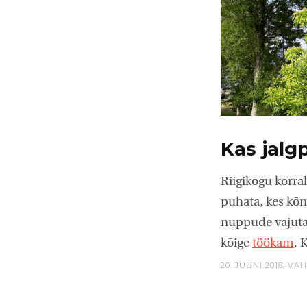
Kas jalgp
Riigikogu korra
puhata, kes kõn
nuppude vajutam
kõige
töökam
. 
20. JUUNI 2018,
VAH