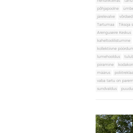
hendrikterras
tänu
põhjapoolne
ümbe
järelevalve
võrdsed
Tartumaa
Tiksoja s
Arenguseire Keskus
kaheltoolilistumine
kollektiivne pöördu
lumehooldus
tulu
piiramine
kodakon
määrus
poliitrekl
vaba tartu on pare
sundvaldus
puudul