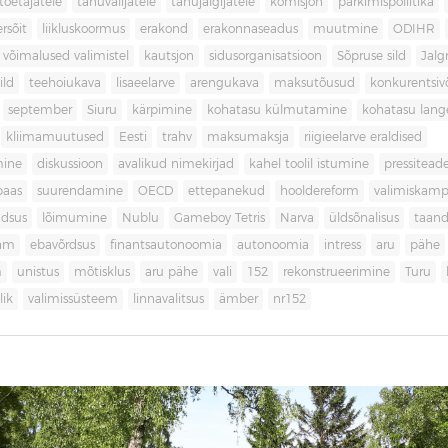
toetajatele
tänuvalijatele
tänujälgijatele
komisjon
parkimispoliitika
rsõit
liikluskoormus
erakond
erakonnaseadus
muutmine
ODIHR
 võimalused valimistel
kautsjon
sidusorganisatsioon
Sõpruse sild
Jalg
ild
teehoiukava
lisaeelarve
arengukava
maksutõusud
konkurentsi
september
Siuru
kärpimine
kohatasu külmutamine
kohatasu lan
kliimamuutused
Eesti
trahv
maksumaksja
riigieelarve eraldised
mine
diskussioon
avalikud nimekirjad
kahel toolil istumine
pressitead
baas
suurendamine
OECD
ettepanekud
hooldereform
valimiskamp
dsus
lõimumine
Nublu
Gameboy Tetris
Narva
üldsõnalisus
taan
aam
ebavõrdsus
finantsautonoomia
autonoomia
intress
aru
pähe
m
unistus
mõtisklus
aru pähe
vali
152
rekonstrueerimine
Turu
ik
valimissüsteem
linnavalitsus
ämber
nr152