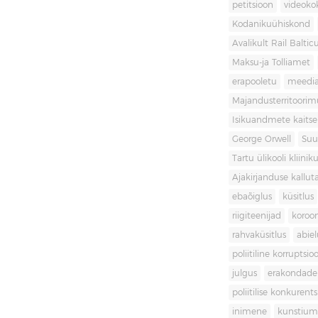
petitsioon
videoko
Kodanikuühiskond
Avalikult Rail Baltic
Maksu-ja Tolliamet
erapooletu
meedi
Majandusterritoori
Isikuandmete kaitse
George Orwell
Suu
Tartu ülikooli kliini
Ajakirjanduse kallut
ebaõiglus
küsitlus
riigiteenijad
koroon
rahvaküsitlus
abiel
poliitiline korruptsio
julgus
erakondade 
poliitilise konkurent
inimene
kunstiu