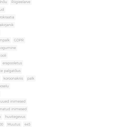
lnõu
Riigieelarve
gud
rokraatia
akirjanik
mpalk
GDPR
kogumine
ooli
erapooletus
te palgatõus
koroonakriis
palk
oselu
uued inimesed
matud inimesed
n
huvitegevus
00
Muutus
445