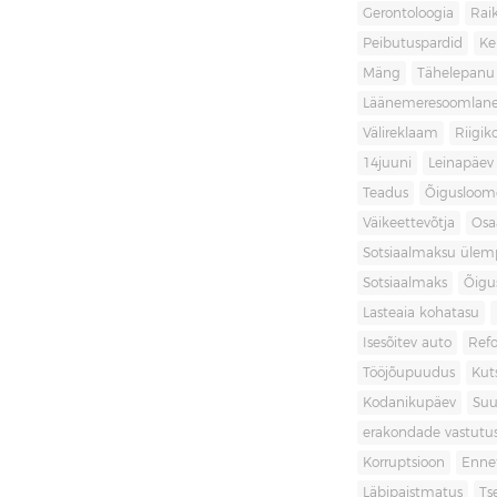
Gerontoloogia
Raik
Peibutuspardid
Ke
Mäng
Tähelepanu
Läänemeresoomlan
Välireklaam
Riigik
14juuni
Leinapäev
Teadus
Õigusloom
Väikeettevõtja
Osa
Sotsiaalmaksu ülemp
Sotsiaalmaks
Õigu
Lasteaia kohatasu
Isesõitev auto
Ref
Tööjõupuudus
Kut
Kodanikupäev
Suu
erakondade vastutu
Korruptsioon
Enne
Läbipaistmatus
Ts