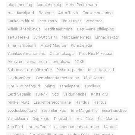
üldplaneering
kodulehekülg
Henri Peetsmann
meediaväljund
Rahinge
Artur Talvik
Tartu rahuleping
Karikakra klubi
Piret Tarto
Tõnis Lukas
Venemaa
Riiklik järjepidevus
Ratifitseerimine
Eesti-Vene piirileping
Tartu Heaks
Jüri-Ott Salm
Märt Läänemets
Linnadirektor
Tiina Tambaum
André Maurois
Kunst elada
Väärikas vananemine
Gerontoloogia
Raik-Hiio Mikelsaar
Aktiivsena vananemise arengukava
JOKK
Subsidiaarsuse põhimõte
Peibutuspardid
Kersti Kaljulaid
Haldusreform
Demokraatia toetamine
Tõnis Saarts
Ohtlikud mängud
Mäng
Tähelepanu
Hoolivus
Eesti Vabariik
Tulevik
Võti
Valdur Mikita
Krista Aru
Mihkel Mutt
Läänemeresoomlane
Haridus
Haritus
Looduskeskkond
Eesti elanikud
Ene-Margit Tiit
Eesti Raudtee
Välireklaam
Riigikogu
Riigikohus
Allar Jõks
Ülle Madise
Jüri Põld
Indrek Teder
erakondade rahastamine
14juuni