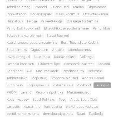
Leinapäev
Juuniküüditamine
Andres Sööt
Aegumatu
Tehniline areng
Robotid
Uuendused
Teadus
Õigusloome
Innovatsioon
Kodanikupalk
Maksukoormus
Ettevõtluskliima
Hinnatõus
Tarbija
Väikeettevõtja
Osaajaga töötamine
Paindlikud töövormid
Ettevõtlikkuse soodustamine
Paindlikkus
Sotsiaalmaksu ülempiir
Statistikaamet
Kutsehariduse populariseerimine
Eesti Tööandjate Keskliit
Sotsiaalmaks
Õigusruum
Arutelu
Laenukoormus
Investeeringud
Suur-Tartu
Kaasav eelarve
Volikogu
Lasteaia kohatasu
Elukestev õpe
Transpordi kvaliteet
Koostöö
Kandidaat
426
Maailmavaade
Isesõitev auto
Reformid
Tehisintellekt
Tööjõuturg
Robotite õigused
Andres Herkel
Sünnipäev
Tööjõupuudus
Kutseharidus
Põlvkond
Uuringud
PRÕM
Lävend
Regionaalpoliitika
Maksuerisused
Kodanikupäev
Suud Puhtaks
Poeg
Arctic Sport Club
vastutus
kaasamine
kampaania
erakondade vastutus
poliitiline konkurents
demokraatiapakett
Raad
Raekoda