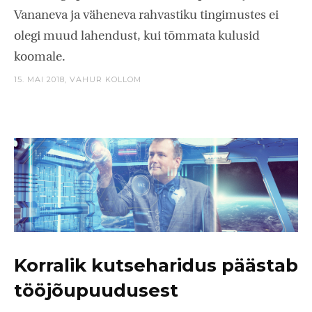
Vananeva ja väheneva rahvastiku tingimustes ei
olegi muud lahendust, kui tõmmata kulusid
koomale.
15. MAI 2018,
VAHUR KOLLOM
Korralik kutseharidus päästab
tööjõupuudusest