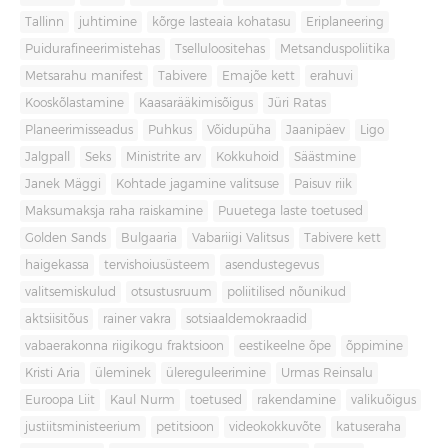
Tallinn
juhtimine
kõrge lasteaia kohatasu
Eriplaneering
Puidurafineerimistehas
Tselluloositehas
Metsanduspoliitika
Metsarahu manifest
Tabivere
Emajõe kett
erahuvi
Kooskõlastamine
Kaasarääkimisõigus
Jüri Ratas
Planeerimisseadus
Puhkus
Võidupüha
Jaanipäev
Ligo
Jalgpall
Seks
Ministrite arv
Kokkuhoid
Säästmine
Janek Mäggi
Kohtade jagamine valitsuse
Paisuv riik
Maksumaksja raha raiskamine
Puuetega laste toetused
Golden Sands
Bulgaaria
Vabariigi Valitsus
Tabivere kett
haigekassa
tervishoiusüsteem
asendustegevus
valitsemiskulud
otsustusruum
poliitilised nõunikud
aktsiisitõus
rainer vakra
sotsiaaldemokraadid
vabaerakonna riigikogu fraktsioon
eestikeelne õpe
õppimine
Kristi Aria
üleminek
ülereguleerimine
Urmas Reinsalu
Euroopa Liit
Kaul Nurm
toetused
rakendamine
valikuõigus
justiitsministeerium
petitsioon
videokokkuvõte
katuseraha