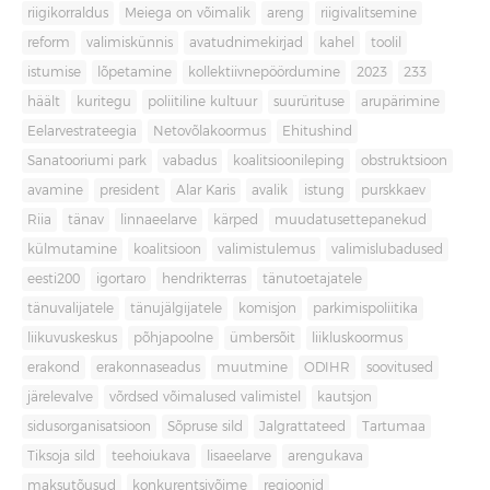
riigikorraldus
Meiega on võimalik
areng
riigivalitsemine
reform
valimiskünnis
avatudnimekirjad
kahel
toolil
istumise
lõpetamine
kollektiivnepöördumine
2023
233
häält
kuritegu
poliitiline kultuur
suurürituse
arupärimine
Eelarvestrateegia
Netovõlakoormus
Ehitushind
Sanatooriumi park
vabadus
koalitsioonileping
obstruktsioon
avamine
president
Alar Karis
avalik
istung
purskkaev
Riia
tänav
linnaeelarve
kärped
muudatusettepanekud
külmutamine
koalitsioon
valimistulemus
valimislubadused
eesti200
igortaro
hendrikterras
tänutoetajatele
tänuvalijatele
tänujälgijatele
komisjon
parkimispoliitika
liikuvuskeskus
põhjapoolne
ümbersõit
liikluskoormus
erakond
erakonnaseadus
muutmine
ODIHR
soovitused
järelevalve
võrdsed võimalused valimistel
kautsjon
sidusorganisatsioon
Sõpruse sild
Jalgrattateed
Tartumaa
Tiksoja sild
teehoiukava
lisaeelarve
arengukava
maksutõusud
konkurentsivõime
regioonid