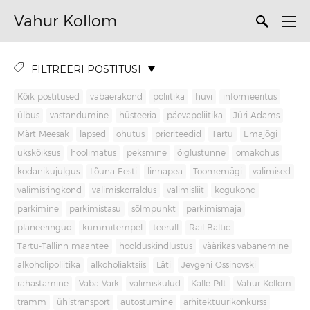
Vahur Kollom
FILTREERI POSTITUSI
Kõik postitused
vabaerakond
poliitika
huvi
informeeritus
ülbus
vastandumine
hüsteeria
päevapoliitika
Jüri Adams
Märt Meesak
lapsed
ohutus
prioriteedid
Tartu
Emajõgi
ükskõiksus
hoolimatus
peksmine
õiglustunne
omakohus
kodanikujulgus
Lõuna-Eesti
linnapea
Toomemägi
valimised
valimisringkond
valimiskorraldus
valimisliit
kogukond
parkimine
parkimistasu
sõlmpunkt
parkimismaja
planeeringud
kummitempel
teerull
Rail Baltic
Tartu-Tallinn maantee
hoolduskindlustus
väärikas vabanemine
alkoholipoliitika
alkoholiaktsiis
Läti
Jevgeni Ossinovski
rahastamine
Vaba Värk
valimiskulud
Kalle Pilt
Vahur Kollom
tramm
ühistransport
autostumine
arhitektuurikonkurss