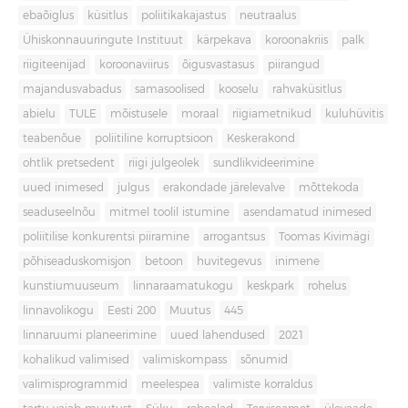
ebaõiglus
küsitlus
poliitikakajastus
neutraalus
Ühiskonnauuringute Instituut
kärpekava
koroonakriis
palk
riigiteenijad
koroonaviirus
õigusvastasus
piirangud
majandusvabadus
samasoolised
kooselu
rahvaküsitlus
abielu
TULE
mõistusele
moraal
riigiametnikud
kuluhüvitis
teabenõue
poliitiline korruptsioon
Keskerakond
ohtlik pretsedent
riigi julgeolek
sundlikvideerimine
uued inimesed
julgus
erakondade järelevalve
mõttekoda
seaduseelnõu
mitmel toolil istumine
asendamatud inimesed
poliitilise konkurentsi piiramine
arrogantsus
Toomas Kivimägi
põhiseaduskomisjon
betoon
huvitegevus
inimene
kunstiumuuseum
linnaraamatukogu
keskpark
rohelus
linnavolikogu
Eesti 200
Muutus
445
linnaruumi planeerimine
uued lahendused
2021
kohalikud valimised
valimiskompass
sõnumid
valimisprogrammid
meelespea
valimiste korraldus