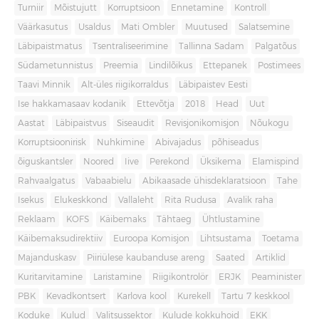
Turniir
Mõistujutt
Korruptsioon
Ennetamine
Kontroll
Väärkasutus
Usaldus
Mati Ombler
Muutused
Salatsemine
Läbipaistmatus
Tsentraliseerimine
Tallinna Sadam
Palgatõus
Südametunnistus
Preemia
Lindilõikus
Ettepanek
Postimees
Taavi Minnik
Alt-üles riigikorraldus
Läbipaistev Eesti
Ise hakkamasaav kodanik
Ettevõtja
2018
Head
Uut
Aastat
Läbipaistvus
Siseaudit
Revisjonikomisjon
Nõukogu
Korruptsioonirisk
Nuhkimine
Abivajadus
põhiseadus
õiguskantsler
Noored
Iive
Perekond
Üksikema
Elamispind
Rahvaalgatus
Vabaabielu
Abikaasade ühisdeklaratsioon
Tahe
Isekus
Elukeskkond
Vallaleht
Rita Rudusa
Avalik raha
Reklaam
KOFS
Käibemaks
Tähtaeg
Ühtlustamine
Käibemaksudirektiiv
Euroopa Komisjon
Lihtsustama
Toetama
Majanduskasv
Piiriülese kaubanduse areng
Saated
Artiklid
Kuritarvitamine
Laristamine
Riigikontrolör
ERJK
Peaminister
PBK
Kevadkontsert
Karlova kool
Kurekell
Tartu 7 keskkool
Koduke
Kulud
Valitsussektor
Kulude kokkuhoid
EKK