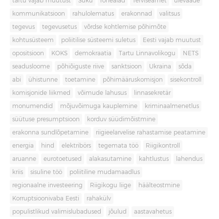
tartu vajab muutust
Süku
rohealad
Terviseamet
ülevaade
kommunikatsioon
rahulolematus
erakonnad
valitsus
tegevus
tegevusetus
võrdse kohtlemise põhimõte
kohtusüsteem
poliitilise süsteemi suletus
Eesti vajab muutust
opositsioon
KOKS
demokraatia
Tartu Linnavolikogu
NETS
seadusloome
põhiõiguste riive
sanktsioon
Ukraina
sõda
abi
ühistunne
toetamine
põhimääruskomisjon
sisekontroll
komisjonide liikmed
võimude lahusus
linnasekretär
monumendid
mõjuvõimuga kauplemine
kriminaalmenetlus
süütuse presumptsioon
korduv süüdimõistmine
erakonna sundlõpetamine
riigieelarvelise rahastamise peatamine
energia
hind
elektribörs
tegemata töö
Riigikontroll
aruanne
eurotoetused
alakasutamine
kahtlustus
lahendus
kriis
sisuline töö
poliitiline mudamaadlus
regionaalne investeering
Riigikogu liige
häälteostmine
Korruptsioonivaba Eesti
rahakülv
populistlikud valimislubadused
jõulud
aastavahetus