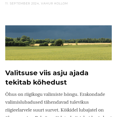
11. SEPTEMBER 2024,
VAHUR KOLLOM
Valitsuse viis asju ajada
tekitab kõhedust
Õhus on riigikogu valimiste hõngu. Erakondade
valimislubadused tähendavad tulevikus
riigieelarvele suurt survet. Kõikidel lubajatel on