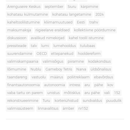
Arenguseire Keskus
september
Siuru
kärpimine
kohatasu külmutamine
kohatasu langetamine
2024
kaheltoolilistumine
kliimamuutused
Eesti
trahv
maksumaksja
riigieelarve eraldised
kollektiivne pöördumine
diskussioon
avalikud nimekirjad
kahel toolil istumine
pressiteade
talv
lumi
lumehooldus
tulubaas
suurendamine
OECD
ettepanekud
hooldereform
valimiskampaania
valimisõigus
piiramine
kodakondsus
lõimumine
Nublu
Gameboy Tetris
Narva
üldsõnalisus
taandareng
vastuolu
määrus
poliitreklaam
ebavõrdsus
finantsautonoomia
autonoomia
intress
aru
pähe
kov
vaba tartu on parem
unistus
mõtisklus
aru pähe
vali
152
rekonstrueerimine
Turu
korteriühistud
sundvaldus
puudulik
valimissüsteem
linnavalitsus
ämber
nr152