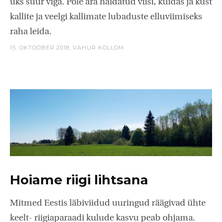
üks suur viga. Pole ära näidatud viisi, kuidas ja kust
kallite ja veelgi kallimate lubaduste elluviimiseks
raha leida.
15. OKTOOBER 2018,
VAHUR KOLLOM
Hoiame riigi lihtsana
Mitmed Eestis läbiviidud uuringud räägivad ühte
keelt- riigiaparaadi kulude kasvu peab ohjama.