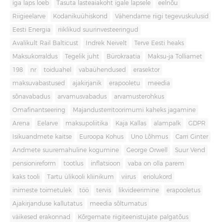
iga laps loeb
Tasuta lasteaiakoht igale lapsele
eelnõu
Riigieelarve
Kodanikuühiskond
Vähendame riigi tegevuskulusid
Eesti Energia
riiklikud suurinvesteeringud
Avalikult Rail Balticust
Indrek Neivelt
Terve Eesti heaks
Maksukorraldus
Tegelik juht
Bürokraatia
Maksu-ja Tolliamet
198
nr
toiduahel
vabaühendused
erasektor
maksuvabastused
ajakirjanik
erapooletu
meedia
sõnavabadus
arvamusvabadus
arvamusterohkus
Omafinantseering
Majandusterritoorimumi kaheks jagamine
Arena
Eelarve
maksupoliitika
Kaja Kallas
alampalk
GDPR
Isikuandmete kaitse
Euroopa Kohus
Uno Lõhmus
Carri Ginter
Andmete suuremahuline kogumine
George Orwell
Suur Vend
pensionireform
tootlus
inflatsioon
vaba on olla parem
kaks tooli
Tartu ülikooli kliinikum
viirus
eriolukord
inimeste toimetulek
töö
tervis
likvideerimine
erapooletus
Ajakirjanduse kallutatus
meedia sõltumatus
väikesed erakonnad
Kõrgemate riigiteenistujate palgatõus