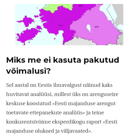
Miks me ei kasuta pakutud
võimalusi?
Sel aastal on Eestis ilmavalgust näinud kaks
huvitavat analüüsi, millest üks on arenguseire
keskuse koostatud «Eesti majanduse arengut
toetavate ettepanekute analüüs» ja teine
konkurentsivõime eksperdikogu raport «Eesti
majanduse olukord ja väljavaated».