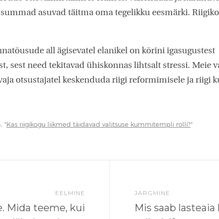
 summad asuvad täitma oma tegelikku eesmärki. Riigikog
natõusude all ägisevatel elanikel on kõrini igasugustest
 sest need tekitavad ühiskonnas lihtsalt stressi. Meie 
aja otsustajatel keskenduda riigi reformimisele ja riigi 
, "
Kas riigikogu liikmed täidavad valitsuse kummitempli rolli?
"
EELMINE
JÄRGMINE
le. Mida teeme, kui
Mis saab lasteaia