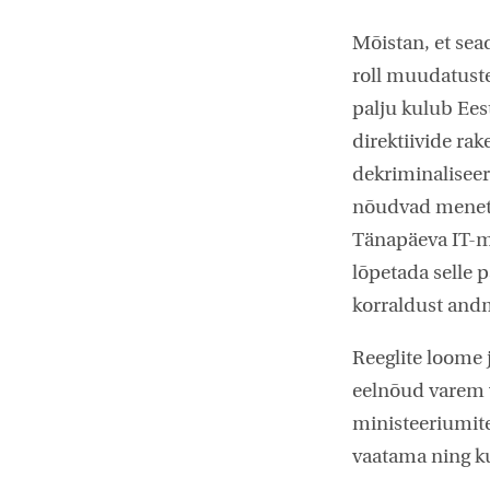
Mõistan, et sea
roll muudatuste
palju kulub Ees
direktiivide ra
dekriminaliseer
nõudvad menetlu
Tänapäeva IT-ma
lõpetada selle p
korraldust and
Reeglite loome 
eelnõud varem v
ministeeriumite
vaatama ning k