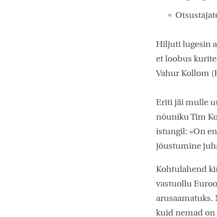
Otsustajat
Hiljuti lugesin 
et loobus kurit
Vahur Kollom (E
Eriti jäi mulle 
nõuniku Tim Kol
istungil: «On e
jõustumine juha
Kohtulahend kin
vastuollu Euroo
arusaamatuks. Ma
kuid nemad on s