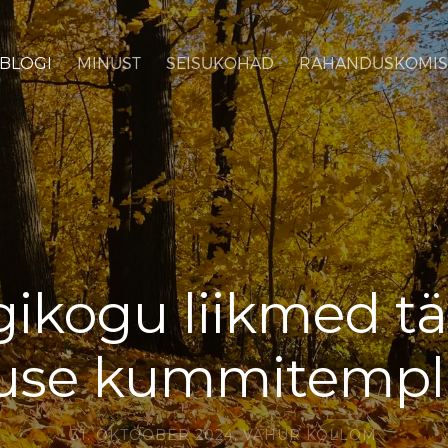
BLOGI
MINUST
SEISUKOHAD
RAHANDUSKOMIS
igikogu liikmed t
suse kummitempli 
31. OKTOOBER 2024,
VAHUR KOLLOM