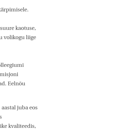
kärpimisele.
 suure kaotuse,
 volikogu liige
olleegiumi
omisjoni
vad. Eelnõu
aastal juba eos
s
ke kvaliteedis,