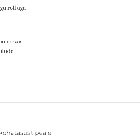
u roll aga
vananevas
kulude
 kohatasust peale