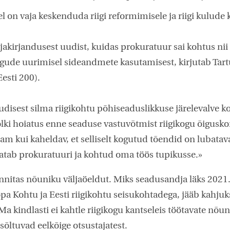
el on vaja keskenduda riigi reformimisele ja riigi kulude 
ajakirjandusest uudist, kuidas prokuratuur sai kohtus nii
egude uurimisel sideandmete kasutamisest, kirjutab Tartu
esti 200).
uudisest silma riigikohtu põhiseaduslikkuse järelevalve k
ki hoiatus enne seaduse vastuvõtmist riigikogu õigusk
nam kui kaheldav, et selliselt kogutud tõendid on lubata
tab prokuratuuri ja kohtud oma töös tupikusse.»
nitas nõuniku väljaöeldut. Miks seadusandja läks 2021. 
pa Kohtu ja Eesti riigikohtu seisukohtadega, jääb kahjuk
 kindlasti ei kahtle riigikogu kantseleis töötavate nõuni
õltuvad eelkõige otsustajatest.