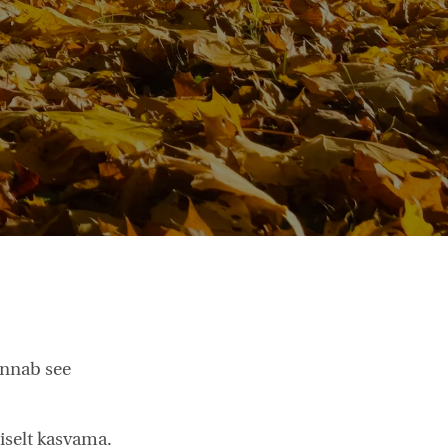
annab see
liselt kasvama.