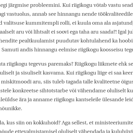
egi järgmise probleemini. Kui riigikogu võtab vastu sead
agi vastuolus, annab see hinnangu nende töökvaliteedile.
d valitsuse kummitempli rolli, ei kuula oma ala asjatundj
aalselt aru või lihtsalt ei soovi ega taha aru saada?! Igal j
ahendite pealtkuulamist puudutav kohtulahend ka hoobi 
. Samuti andis hinnangu eelmise riigikogu koosseisu teg
a riigikogu tegevus paremaks? Riigikogu liikmete ehk 
uliselt ja sisuliselt kasvama. Kui riigikogu liige ei saa kee
miskitmoodi aru, siis tuleb tagada talle kvaliteetne õig
stele konkreetse sihtotstarbe või vähendame oluliselt ku
eüldse ära ja anname riigikogu kantseleile ülesande lei
nõunikke.
a, kus siin on kokkuhoid? Aga sellest, et ministeeriumit
õude ettevalmistamisel oluliselt vähendada ja kuluhüvit