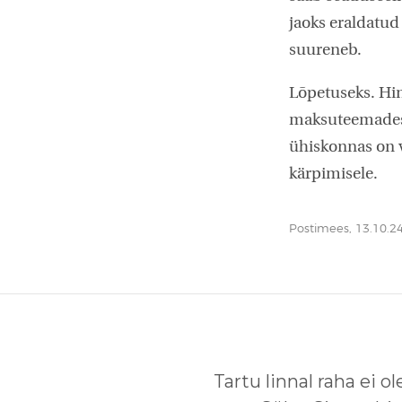
jaoks eraldatud
suureneb.
Lõpetuseks. Hin
maksuteemadest,
ühiskonnas on v
kärpimisele.
Postimees, 13.10.24
Tartu linnal raha ei o