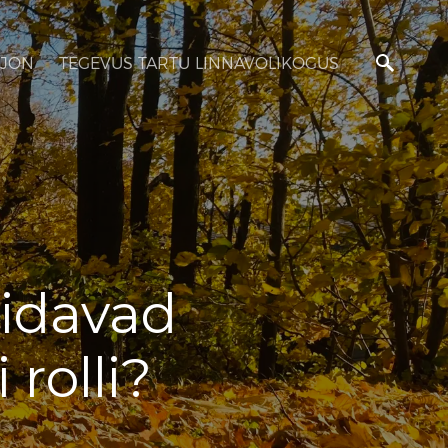
JON
TEGEVUS TARTU LINNAVOLIKOGUS
äidavad
rolli?