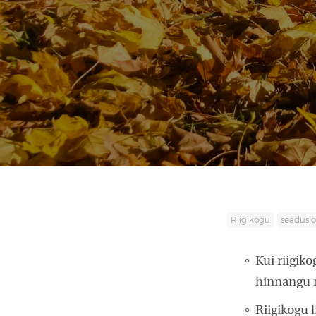
Riigikogu
seadusl
Kui riigik
hinnangu 
Riigikogu l