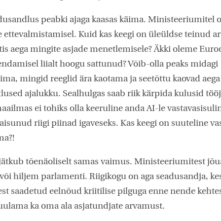
dusandlus peabki ajaga kaasas käima. Ministeeriumitel o
 ettevalmistamisel. Kuid kas keegi on üleüldse teinud ar
tis aega mingite asjade menetlemisele? Äkki oleme Euro
kendamisel liialt hoogu sattunud? Võib-olla peaks midagi
ima, mingid reeglid ära kaotama ja seetõttu kaovad aega
sed ajalukku. Sealhulgas saab riik kärpida kulusid tööj
ailmas ei tohiks olla keeruline anda AI-le vastavasisuli
aisunud riigi piinad igaveseks. Kas keegi on suuteline va
ma?!
jätkub tõenäoliselt samas vaimus. Ministeeriumitest jõ
õi hiljem parlamenti. Riigikogu on aga seadusandja, ke
st saadetud eelnõud kriitilise pilguga enne nende kehte
uulama ka oma ala asjatundjate arvamust.