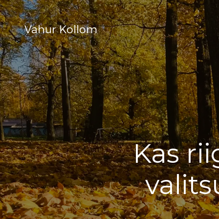
Vahur Kollom
Kas ri
valit