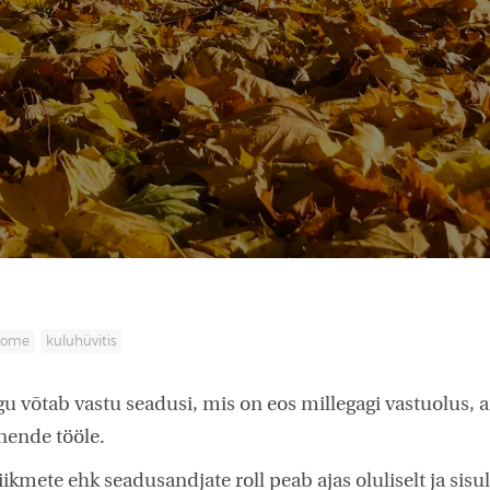
oome
kuluhüvitis
ogu võtab vastu seadusi, mis on eos millegagi vastuolus, 
nende tööle.
iikmete ehk seadusandjate roll peab ajas oluliselt ja sisu