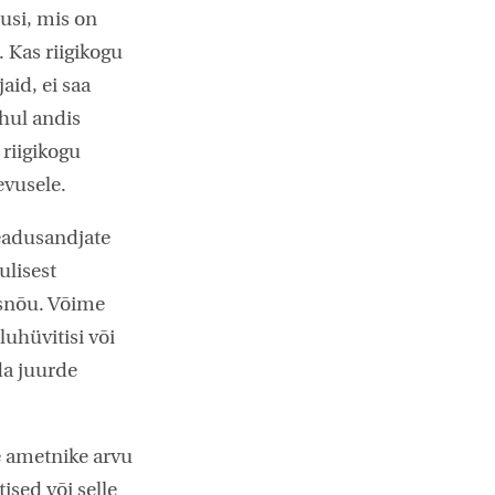
usi, mis on
 Kas riigikogu
aid, ei saa
uhul andis
riigikogu
evusele.
seadusandjate
rulisest
usnõu. Võime
luhüvitisi või
da juurde
e ametnike arvu
ised või selle