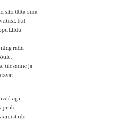
n siin täita oma
vutusi, kui
opa Liidu
 ning raha
õule.
ne ülesanne ja
stavat
uavad aga
s peab
stamist üle