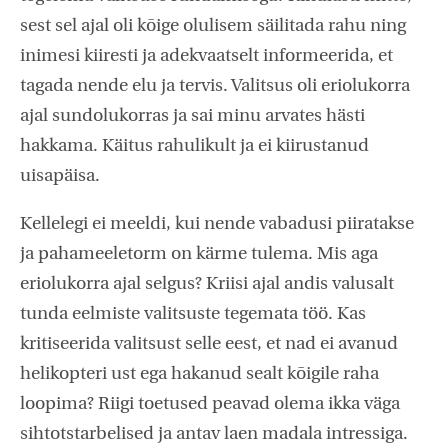
sest sel ajal oli kõige olulisem säilitada rahu ning
inimesi kiiresti ja adekvaatselt informeerida, et
tagada nende elu ja tervis. Valitsus oli eriolukorra
ajal sundolukorras ja sai minu arvates hästi
hakkama. Käitus rahulikult ja ei kiirustanud
uisapäisa.
Kellelegi ei meeldi, kui nende vabadusi piiratakse
ja pahameeletorm on kärme tulema. Mis aga
eriolukorra ajal selgus? Kriisi ajal andis valusalt
tunda eelmiste valitsuste tegemata töö. Kas
kritiseerida valitsust selle eest, et nad ei avanud
helikopteri ust ega hakanud sealt kõigile raha
loopima? Riigi toetused peavad olema ikka väga
sihtotstarbelised ja antav laen madala intressiga.