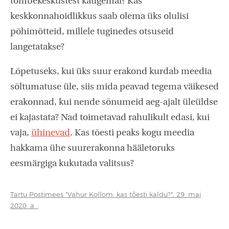
tõmbekeskustest kaugemal? Kas
keskkonnahoidlikkus saab olema üks olulisi
põhimõtteid, millele tuginedes otsuseid
langetatakse?
Lõpetuseks, kui üks suur erakond kurdab meedia
sõltumatuse üle, siis mida peavad tegema väikesed
erakonnad, kui nende sõnumeid aeg-ajalt üleüldse
ei kajastata? Nad toimetavad rahulikult edasi, kui
vaja,
ühinevad
. Kas tõesti peaks kogu meedia
hakkama ühe suurerakonna hääletoruks
eesmärgiga kukutada valitsus?
Tartu Postimees "Vahur Kollom: kas tõesti kaldu?", 29. mai
2020. a