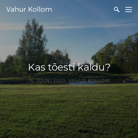
Vahur Kollom
Kas tõesti kaldu?
15. JUUNI 2020,
VAHUR KOLLOM