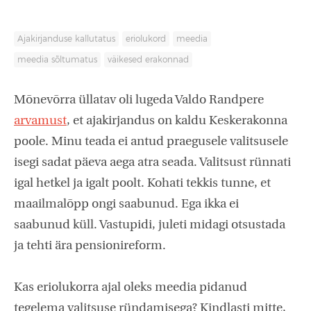
Ajakirjanduse kallutatus
eriolukord
meedia
meedia sõltumatus
väikesed erakonnad
Mõnevõrra üllatav oli lugeda Valdo Randpere
arvamust
, et ajakirjandus on kaldu Keskerakonna
poole. Minu teada ei antud praegusele valitsusele
isegi sadat päeva aega atra seada. Valitsust rünnati
igal hetkel ja igalt poolt. Kohati tekkis tunne, et
maailmalõpp ongi saabunud. Ega ikka ei
saabunud küll. Vastupidi, juleti midagi otsustada
ja tehti ära pensionireform.
Kas eriolukorra ajal oleks meedia pidanud
tegelema valitsuse ründamisega? Kindlasti mitte,