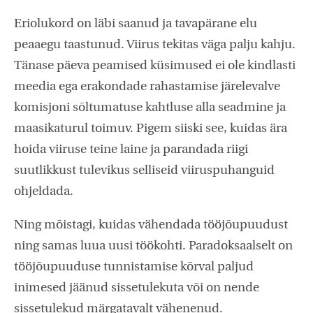
Eriolukord on läbi saanud ja tavapärane elu
peaaegu taastunud. Viirus tekitas väga palju kahju.
Tänase päeva peamised küsimused ei ole kindlasti
meedia ega erakondade rahastamise järelevalve
komisjoni sõltumatuse kahtluse alla seadmine ja
maasikaturul toimuv. Pigem siiski see, kuidas ära
hoida viiruse teine laine ja parandada riigi
suutlikkust tulevikus selliseid viiruspuhanguid
ohjeldada.
Ning mõistagi, kuidas vähendada tööjõupuudust
ning samas luua uusi töökohti. Paradoksaalselt on
tööjõupuuduse tunnistamise kõrval paljud
inimesed jäänud sissetulekuta või on nende
sissetulekud märgatavalt vähenenud.