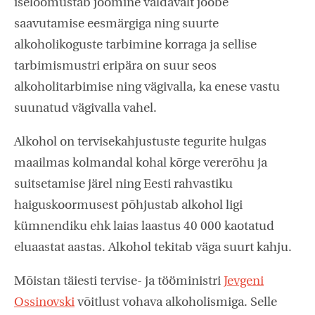
iseloomustab joomine valdavalt joobe
saavutamise eesmärgiga ning suurte
alkoholikoguste tarbimine korraga ja sellise
tarbimismustri eripära on suur seos
alkoholitarbimise ning vägivalla, ka enese vastu
suunatud vägivalla vahel.
Alkohol on tervisekahjustuste tegurite hulgas
maailmas kolmandal kohal kõrge vererõhu ja
suitsetamise järel ning Eesti rahvastiku
haiguskoormusest põhjustab alkohol ligi
kümnendiku ehk laias laastus 40 000 kaotatud
eluaastat aastas. Alkohol tekitab väga suurt kahju.
Mõistan täiesti tervise- ja tööministri
Jevgeni
Ossinovski
võitlust vohava alkoholismiga. Selle