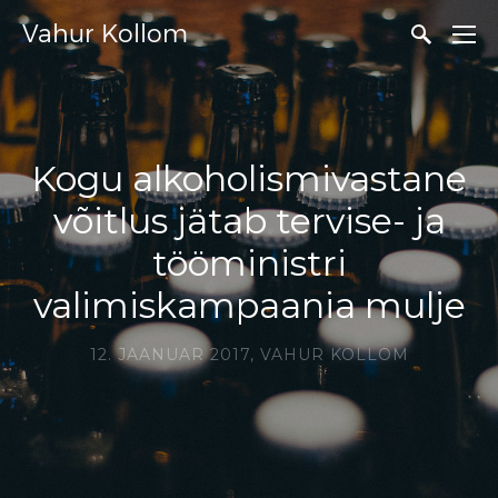
Vahur Kollom
Kogu alkoholismivastane
võitlus jätab tervise- ja
tööministri
valimiskampaania mulje
12. JAANUAR 2017,
VAHUR KOLLOM