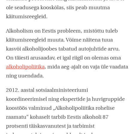
ole seadusega kooskõlas, siis peab muutma
käitumisreegleid.
Alkoholism on Eestis probleem, mistõttu tuleb
käitumisreegleid muuta. Võime näitena tuua
kasvõi alkoholijoobes tabatud autojuhtide arvu.
On täiesti arusaadav, et igal riigil on olemas oma
alkoholipoliitika
, mida aeg-ajalt on vaja üle vaadata
ning uuendada.
2012. aastal sotsiaalministeeriumi
koordineerimisel ning ekspertide ja huvigruppide
koostöös valminud „Alkoholipoliitika rohelise
raamatu“ kohaselt tarbib Eestis alkoholi 87
protsenti täiskasvanutest ja tarbimist