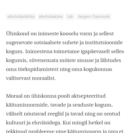
alkoholipoliitika
alkoholiaktsiis
Läti
Jevgeni Ossinovski
Ühiskond on inimeste kooselu vorm ja sellest
sugenevate sotsiaalsete suhete ja institutsioonide
kogum. Inimestena toimetame igapäevaselt selles
kogumis, süvenemata mõiste sisusse ja lähtudes
oma tõekspidamistest ning oma kogukonnas
valitsevast moraalist.
Moraal on ühiskonna poolt aktsepteeritud
käitumisnormide, tavade ja seaduste kogum,
väliselt nõutavad reeglid ja tavad ning on seotud
kultuuri ja eluviisidega. Kui mingil hetkel on
tekkinud probleeme ning käitumisnorm ja tava ei