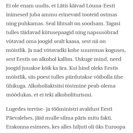
Ei ole enam uudis, et Lätis käivad Lõuna-Eesti
inimesed juba ammu erinevaid tooteid ostmas
ning puhkamas. Seal lihtsalt on soodsam. Tagasi
tulles täidavad kütusepaagid ning napsusõbrad
võtavad oma joogid sealt kaasa, sest nii on
mõistlik. Ja nad võtavadki kohe suuremas koguses,
sest Eestis on alkohol kallim. Uskuge mind, need
joogid juuakse kõik ka ära. Kui hind oleks Eestis
mõistlik, siis poest tulles piirdutakse võibolla ühe
ühikuga. Alkoholiaktsiisi tõstmine peab olema
mõõdukas, et ei teki alkoholiturismi.
Lugedes tervise- ja tööministri avaldust Eesti
Päevalehes, jäid mulle silma päris mitu fakti.
Erakonna esimees, kes alles hiljuti oli üks Euroopa