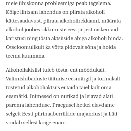
meie ühiskonna probleemiga peab tegelema.
Kõige lihtsam lahendus on piirata alkoholi
kättesaadavust, piirata alkoholireklaami, määrata
alkoholijoobes rikkumiste eest järjest raskemaid
karistusi ning tõsta aktsiiside abiga alkoholi hinda.
Otseloomulikult ka võtta pidevalt sõna ja hoida
teema kuumana.
Alkoholiaktsiisi tuleb tõsta, ent mõõdukalt.
Valimislubaduste täitmise eesmärgil ja tormakalt
tõstetud alkoholiaktsiis ei täida täielikult oma
eesmärki. Inimesed on nutikad ja leiavad alati
parema lahenduse. Praegusel hetkel elavdame
selgelt Eesti piirinaaberriikide majandust ja Läti
võidab sellest kõige enam.