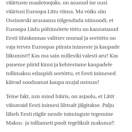
väärtuste maaletoojaks, on asunud ise uusi
väärtusi Euroopa Liitu viima. Ma võiks siin
Ossinovski arusaama tõlgendada niimoodi, et
Euroopa Liidu põhimõtete tõttu on kannatanud
Eesti ühiskonnas valitsev moraal ja seetõttu on
vaja terves Euroopas piirata inimeste ja kaupade
liikumist?! Kas ma sain millestki valesti aru? Kas
paneme piirid kinni ja kehtestame kaupadele
tollimaksu edaspidi seetõttu, et Eesti inimesed
käivad soodsamat kaupa mujal ostmas?
Teine fakt, mis mind häiris, on asjaolu, et Lätit
väisavaid Eesti inimesi lihtsalt jälgitakse. Palju
läheb Eesti riigile nende toimingute tegemine
Maksu- ja tolliameti poolt tegelikult maksma?!