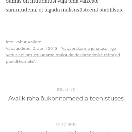
Samas on muudatusi vaja teha väikeste
sammudena, et tagada maksusüsteemi stabiilsus.
foto: Vahur Kollom
Vabauudised, 2. aprill 2018, "
Vabaerakonna juhatuse liige
Vahur Kollom: muudame maksude deklareerimise tähtajad
paindlikumaks".
EELMINE
Avalik raha õukonnameedia teenistuses
JÄRGMINE