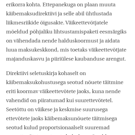
erikorra kohta. Ettepanekuga on plaan muuta
käibemaksudirektiivi ja selle abil ühtlustada
liikmesriikide õigusakte. Väikeettevõtjatele
mõeldud põhjaliku lihtsustamispaketi eesmärgiks
on vähendada nende halduskoormust ja aidata
luua maksukeskkond, mis toetaks väikeettevõtjate
majanduskasvu ja piiriülese kaubanduse arengut.
Direktiivi seletuskirja kohaselt on
käibemaksukohustusega seotud nõuete täitmine
eriti koormav väikeettevõtete jaoks, kuna nende
vahendid on piiratumad kui suurettevõtetel.
Seetõttu on väikese ja keskmise suurusega
ettevõtete jaoks käibemaksunõuete täitmisega
seotud kulud proportsionaalselt suuremad