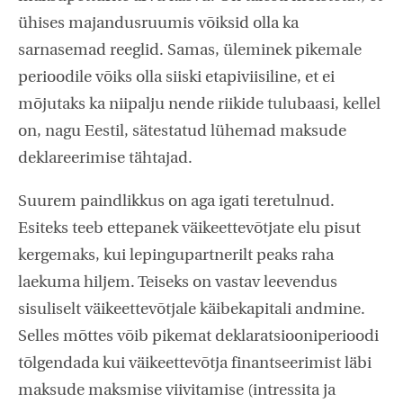
ühises majandusruumis võiksid olla ka
sarnasemad reeglid. Samas, üleminek pikemale
perioodile võiks olla siiski etapiviisiline, et ei
mõjutaks ka niipalju nende riikide tulubaasi, kellel
on, nagu Eestil, sätestatud lühemad maksude
deklareerimise tähtajad.
Suurem paindlikkus on aga igati teretulnud.
Esiteks teeb ettepanek väikeettevõtjate elu pisut
kergemaks, kui lepingupartnerilt peaks raha
laekuma hiljem. Teiseks on vastav leevendus
sisuliselt väikeettevõtjale käibekapitali andmine.
Selles mõttes võib pikemat deklaratsiooniperioodi
tõlgendada kui väikeettevõtja finantseerimist läbi
maksude maksmise viivitamise (intressita ja