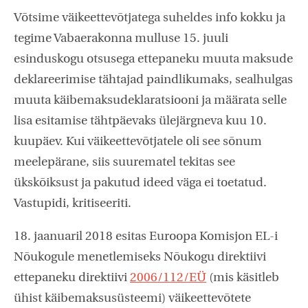
Võtsime väikeettevõtjatega suheldes info kokku ja
tegime Vabaerakonna mulluse 15. juuli
esinduskogu otsusega ettepaneku muuta maksude
deklareerimise tähtajad paindlikumaks, sealhulgas
muuta käibemaksudeklaratsiooni ja määrata selle
lisa esitamise tähtpäevaks ülejärgneva kuu 10.
kuupäev. Kui väikeettevõtjatele oli see sõnum
meelepärane, siis suurematel tekitas see
ükskõiksust ja pakutud ideed väga ei toetatud.
Vastupidi, kritiseeriti.
18. jaanuaril 2018 esitas Euroopa Komisjon EL-i
Nõukogule menetlemiseks Nõukogu direktiivi
ettepaneku direktiivi
2006/112/EÜ
(mis käsitleb
ühist käibemaksusüsteemi) väikeettevõtete