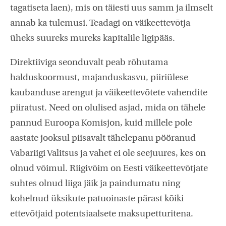
tagatiseta laen), mis on täiesti uus samm ja ilmselt
annab ka tulemusi. Teadagi on väikeettevõtja
üheks suureks mureks kapitalile ligipääs.
Direktiiviga seonduvalt peab rõhutama
halduskoormust, majanduskasvu, piiriülese
kaubanduse arengut ja väikeettevõtete vahendite
piiratust. Need on olulised asjad, mida on tähele
pannud Euroopa Komisjon, kuid millele pole
aastate jooksul piisavalt tähelepanu pööranud
Vabariigi Valitsus ja vahet ei ole seejuures, kes on
olnud võimul. Riigivõim on Eesti väikeettevõtjate
suhtes olnud liiga jäik ja paindumatu ning
kohelnud üksikute patuoinaste pärast kõiki
ettevõtjaid potentsiaalsete maksupetturitena.