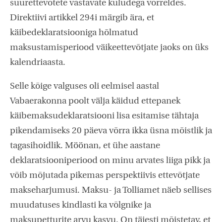
suurettevõtete vastavate kuludega võrreldes.
Direktiivi artikkel 294i märgib ära, et
käibedeklaratsiooniga hõlmatud
maksustamisperiood väikeettevõtjate jaoks on üks
kalendriaasta.
Selle kõige valguses oli eelmisel aastal
Vabaerakonna poolt välja käidud ettepanek
käibemaksudeklaratsiooni lisa esitamise tähtaja
pikendamiseks 20 päeva võrra ikka üsna mõistlik ja
tagasihoidlik. Möönan, et ühe aastane
deklaratsiooniperiood on minu arvates liiga pikk ja
võib mõjutada pikemas perspektiivis ettevõtjate
makseharjumusi. Maksu- ja Tolliamet näeb sellises
muudatuses kindlasti ka võlgnike ja
maksupetturite arvu kasvu. On täiesti mõistetav, et