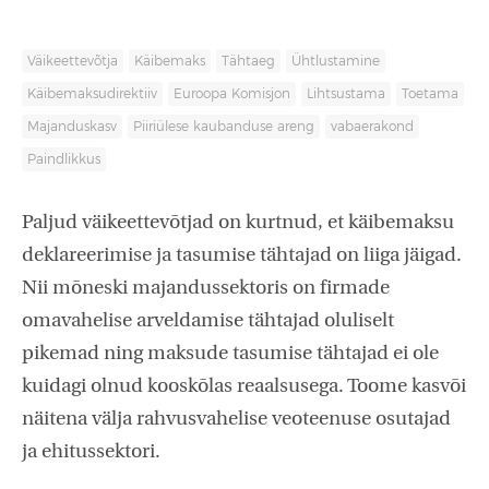
Väikeettevõtja
Käibemaks
Tähtaeg
Ühtlustamine
Käibemaksudirektiiv
Euroopa Komisjon
Lihtsustama
Toetama
Majanduskasv
Piiriülese kaubanduse areng
vabaerakond
Paindlikkus
Paljud väikeettevõtjad on kurtnud, et käibemaksu
deklareerimise ja tasumise tähtajad on liiga jäigad.
Nii mõneski majandussektoris on firmade
omavahelise arveldamise tähtajad oluliselt
pikemad ning maksude tasumise tähtajad ei ole
kuidagi olnud kooskõlas reaalsusega. Toome kasvõi
näitena välja rahvusvahelise veoteenuse osutajad
ja ehitussektori.