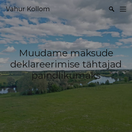
Vahur Kollom
Muudame maksude
deklareerimise tähtajad
paindlikumaks
10. APRILL 2018,
VAHUR KOLLOM