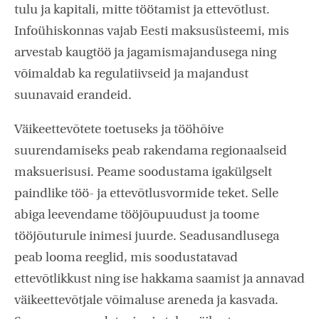
tulu ja kapitali, mitte töötamist ja ettevõtlust.
Infoühiskonnas vajab Eesti maksusüsteemi, mis
arvestab kaugtöö ja jagamismajandusega ning
võimaldab ka regulatiivseid ja majandust
suunavaid erandeid.
Väikeettevõtete toetuseks ja tööhõive
suurendamiseks peab rakendama regionaalseid
maksuerisusi. Peame soodustama igakülgselt
paindlike töö- ja ettevõtlusvormide teket. Selle
abiga leevendame tööjõupuudust ja toome
tööjõuturule inimesi juurde. Seadusandlusega
peab looma reeglid, mis soodustatavad
ettevõtlikkust ning ise hakkama saamist ja annavad
väikeettevõtjale võimaluse areneda ja kasvada.