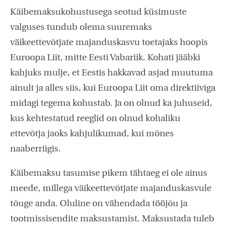
Käibemaksukohustusega seotud küsimuste
valguses tundub olema suuremaks
väikeettevõtjate majanduskasvu toetajaks hoopis
Euroopa Liit, mitte Eesti Vabariik. Kohati jääbki
kahjuks mulje, et Eestis hakkavad asjad muutuma
ainult ja alles siis, kui Euroopa Liit oma direktiiviga
midagi tegema kohustab. Ja on olnud ka juhuseid,
kus kehtestatud reeglid on olnud kohaliku
ettevõtja jaoks kahjulikumad, kui mõnes
naaberriigis.
Käibemaksu tasumise pikem tähtaeg ei ole ainus
meede, millega väikeettevõtjate majanduskasvule
tõuge anda. Oluline on vähendada tööjõu ja
tootmissisendite maksustamist. Maksustada tuleb