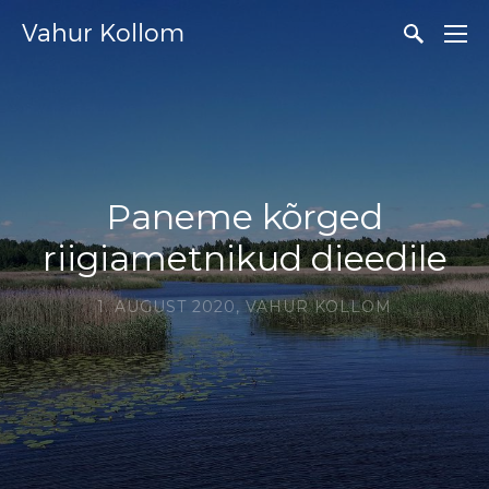
Vahur Kollom
Paneme kõrged
riigiametnikud dieedile
1. AUGUST 2020,
VAHUR KOLLOM