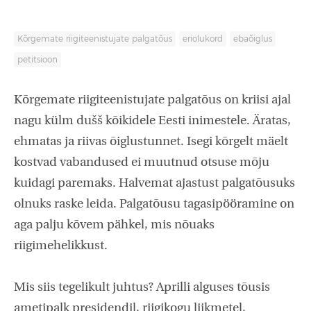
Kõrgemate riigiteenistujate palgatõus
eriolukord
ebaõiglus
petitsioon
Kõrgemate riigiteenistujate palgatõus on kriisi ajal
nagu külm dušš kõikidele Eesti inimestele. Äratas,
ehmatas ja riivas õiglustunnet. Isegi kõrgelt mäelt
kostvad vabandused ei muutnud otsuse mõju
kuidagi paremaks. Halvemat ajastust palgatõusuks
olnuks raske leida. Palgatõusu tagasipööramine on
aga palju kõvem pähkel, mis nõuaks
riigimehelikkust.
Mis siis tegelikult juhtus? Aprilli alguses tõusis
ametipalk presidendil, riigikogu liikmetel,