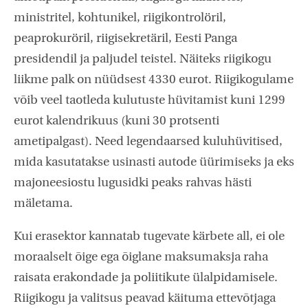
ministritel, kohtunikel, riigikontrolöril,
peaprokuröril, riigisekretäril, Eesti Panga
presidendil ja paljudel teistel. Näiteks riigikogu
liikme palk on nüüdsest 4330 eurot. Riigikogulame
võib veel taotleda kulutuste hüvitamist kuni 1299
eurot kalendrikuus (kuni 30 protsenti
ametipalgast). Need legendaarsed kuluhüvitised,
mida kasutatakse usinasti autode üürimiseks ja eks
majoneesiostu lugusidki peaks rahvas hästi
mäletama.
Kui erasektor kannatab tugevate kärbete all, ei ole
moraalselt õige ega õiglane maksumaksja raha
raisata erakondade ja poliitikute ülalpidamisele.
Riigikogu ja valitsus peavad käituma ettevõtjaga