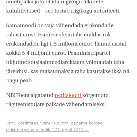
ametipalka ja kaotada riigikogu liikmete
kuluhüvitised – see tõstab riigikogu autoriteeti.
Samamoodi on vaja vähendada erakondade
rahastamist. Esimeses kvartalis eraldas riik
erakondadele ligi 1,3 miljonit eurot, läinud aastal
kokku 5,4 miljonit eurot. Peaministripartei
hiljutine sotsiaalmeediareklaam võimaldab teha
järeldusi, kas maksumaksja raha kasutakse ikka nii,
nagu peab.
NB! Toeta algatatud
petitsiooni
kõrgemate
riigiteenistujate palkade vähendamiseks!
Tartu Postimees, "Vahur Kollom: paneme kõrged
riigiametnikud dieedile", 22. aprill 2020. a