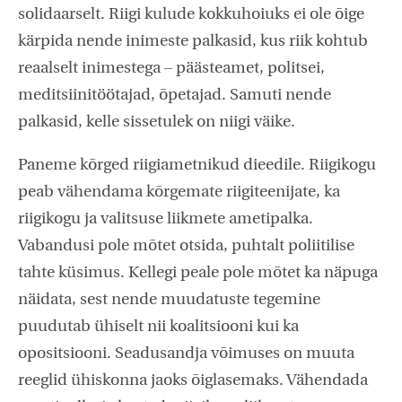
solidaarselt. Riigi kulude kokkuhoiuks ei ole õige
kärpida nende inimeste palkasid, kus riik kohtub
reaalselt inimestega – päästeamet, politsei,
meditsiinitöötajad, õpetajad. Samuti nende
palkasid, kelle sissetulek on niigi väike.
Paneme kõrged riigiametnikud dieedile. Riigikogu
peab vähendama kõrgemate riigiteenijate, ka
riigikogu ja valitsuse liikmete ametipalka.
Vabandusi pole mõtet otsida, puhtalt poliitilise
tahte küsimus. Kellegi peale pole mõtet ka näpuga
näidata, sest nende muudatuste tegemine
puudutab ühiselt nii koalitsiooni kui ka
opositsiooni. Seadusandja võimuses on muuta
reeglid ühiskonna jaoks õiglasemaks. Vähendada