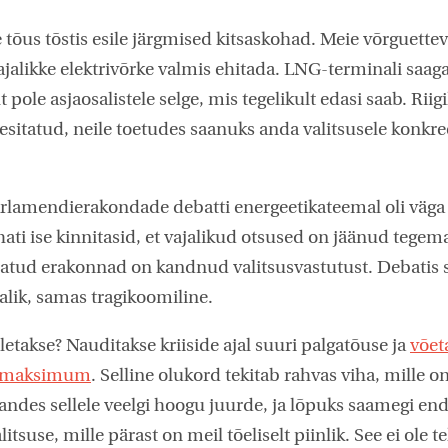
tõus tõstis esile järgmised kitsaskohad. Meie võrguettev
ajalikke elektrivõrke valmis ehitada. LNG-terminali saaga
lt pole asjaosalistele selge, mis tegelikult edasi saab. Rii
itatud, neile toetudes saanuks anda valitsusele konkre
lamendierakondade debatti energeetikateemal oli väga p
hati ise kinnitasid, et vajalikud otsused on jäänud tegem
datud erakonnad on kandnud valitsusvastutust. Debatis
jalik, samas tragikoomiline.
eletakse? Nauditakse kriiside ajal suuri palgatõuse ja
võet
st maksimum
. Selline olukord tekitab rahvas viha, mille 
ndes sellele veelgi hoogu juurde, ja lõpuks saamegi end
litsuse, mille pärast on meil tõeliselt piinlik. See ei ole 