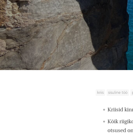
kriis
sisuline töö
Kriisid kin
Kõik riigi
otsused o