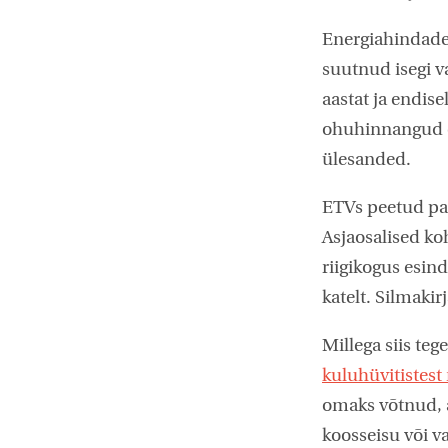
Energiahindade 
suutnud isegi v
aastat ja endise
ohuhinnangud es
ülesanded.
ETVs peetud par
Asjaosalised ko
riigikogus esin
katelt. Silmakir
Millega siis teg
kuluhüvitiste
omaks võtnud, a
koosseisu või va