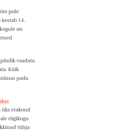
õte pole
 kestab 14.
gikogule on
etsed
iinlik vaadata.
ata. Kõik
 sõimas pada
akse
on üks erakond
ale riigikogu
tekkinud tühja