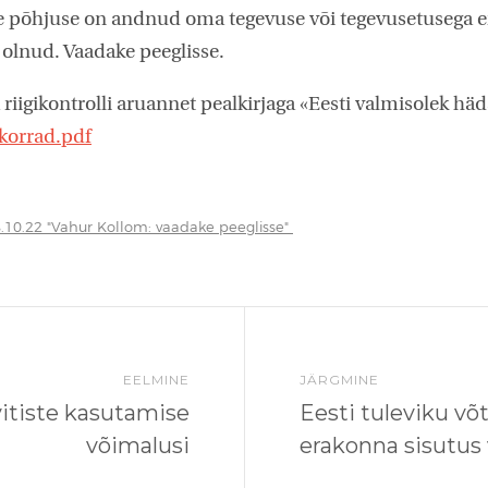
le põhjuse on andnud oma tegevuse või tegevusetusega 
olnud. Vaadake peeglisse.
 riigikontrolli aruannet pealkirjaga «Eesti valmisolek hä
korrad.pdf
8.10.22 "Vahur Kollom: vaadake peeglisse"
EELMINE
JÄRGMINE
itiste kasutamise
Eesti tuleviku võt
võimalusi
erakonna sisutus