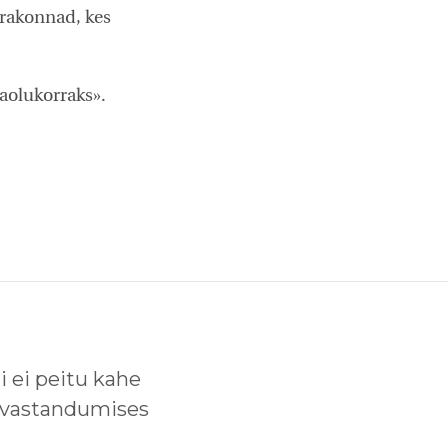
erakonnad, kes
daolukorraks».
i ei peitu kahe
 vastandumises