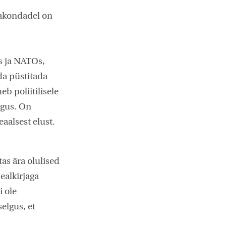
rakondadel on
s ja NATOs,
da püstitada
b poliitilisele
ogus. On
aalsest elust.
as ära olulised
ealkirjaga
i ole
elgus, et