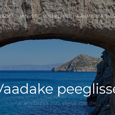
BLOGI
MINUST
SEISUKOHAD
RAHANDUSKOMIS
Vaadake peegliss
4. NOVEMBER 2022,
VAHUR KOLLOM