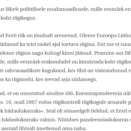
r läheb poliitilisele mudamaadlusele, mille eesmärk e
koht riigikogus.
d Eesti riik on jõudsalt arenenud. Oleme Euroopa Liidu
danud ka teisi raskel ajal toetava riigina. Ent me ei suu
oleme riigina nagu kuhugi kinni jäänud. Peamine aur lähe
, mille eesmärk erakondadel on kinnistada koht riigik
te rahvasaadikute kogukond, kes tihti on võõrandunud re
eas ka riigimehi, kes teevad asja südamega.
vad, et on unustatud sisuline töö. Koroonapandeemia näit
 16. mail 2007 esitas riigikontroll riigikogule aruande p
k hädaolukorraks». Seal oli sõnaselgelt öeldud, et Eesti e
 hädaolukorraks valmis. Nüüdses pandeemiaolukorras s
aastaid lihtsalt imetlenud oma naba.