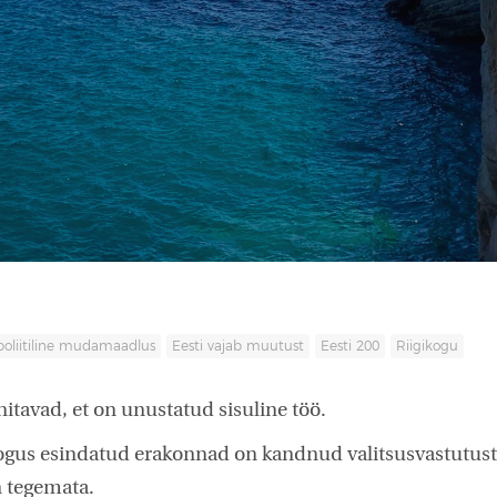
poliitiline mudamaadlus
Eesti vajab muutust
Eesti 200
Riigikogu
nitavad, et on unustatud sisuline töö.
kogus esindatud erakonnad on kandnud valitsusvastutust,
n tegemata.