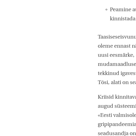
Peamine au
kinnistada 
Taasiseseisvunu
oleme ennast näi
uusi eesmärke, 
mudamaadlusele
tekkinud igaves
Tõsi, alati on s
Kriisid kinnita
augud süsteemis.
«Eesti valmisole
gripipandeemia
seadusandja on 