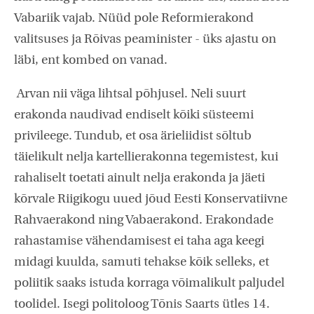
Vabariik vajab. Nüüd pole Reformierakond
valitsuses ja Rõivas peaminister - üks ajastu on
läbi, ent kombed on vanad.
Arvan nii väga lihtsal põhjusel. Neli suurt
erakonda naudivad endiselt kõiki süsteemi
privileege. Tundub, et osa ärieliidist sõltub
täielikult nelja kartellierakonna tegemistest, kui
rahaliselt toetati ainult nelja erakonda ja jäeti
kõrvale Riigikogu uued jõud Eesti Konservatiivne
Rahvaerakond ning Vabaerakond. Erakondade
rahastamise vähendamisest ei taha aga keegi
midagi kuulda, samuti tehakse kõik selleks, et
poliitik saaks istuda korraga võimalikult paljudel
toolidel. Isegi politoloog Tõnis Saarts ütles 14.