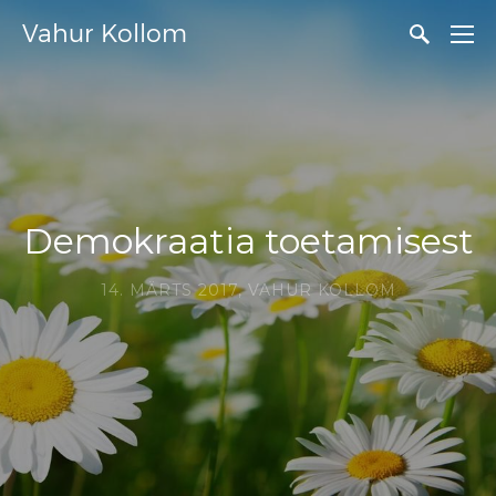
Vahur Kollom
Demokraatia toetamisest
14. MÄRTS 2017,
VAHUR KOLLOM