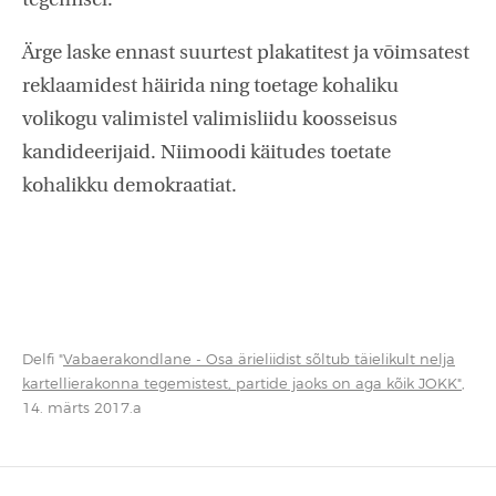
tegemisel.
Ärge laske ennast suurtest plakatitest ja võimsatest
reklaamidest häirida ning toetage kohaliku
volikogu valimistel valimisliidu koosseisus
kandideerijaid. Niimoodi käitudes toetate
kohalikku demokraatiat.
Delfi "
Vabaerakondlane - Osa ärieliidist sõltub täielikult nelja
kartellierakonna tegemistest, partide jaoks on aga kõik JOKK"
,
14. märts 2017.a