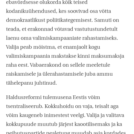
ebavõrdsesse olukorda kõik teised
kodanikuühendused, kes soovivad osa võtta
demokraatlikust poliitikategemisest. Samuti on
teada, et erakonnad võtavad vastutustundetult
laenu oma valimiskampaaniate rahastamiseks.
Valija peab mõistma, et enamjaolt kogu
valimiskampaania makstakse kinni maksumaksja
raha eest. Vabaerakond on sellele meeletule
raiskamisele ja ülerahastamisele juba ammu
tähelepanu juhtinud.
Haldusreformi tulemusena Eestis võim
tsentraliseerub. Kokkuhoidu on vaja, teisalt aga
võim kaugeneb inimestest veelgi. Valija ja valitava
kokkupuude muutub järjest kaootilisemaks ja ka
peibutuspartide pealetung muudab asja kordades