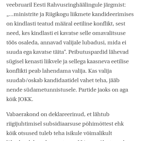
veebruaril Eesti Rahvusringhäälingule järgmist:
„...ministrite ja Riigikogu liikmete kandideerimises
on kindlasti teatud määral eetiline konflikt, sest
need, kes kindlasti ei kavatse selle omavalitsuse
töös osaleda, annavad valijale lubadusi, mida ei
suuda ega kavatse täita”. Peibutuspardid lähevad
sügisel kenasti liikvele ja sellega kaasneva eetilise
konflikti peab lahendama valija. Kas valija
suudab/oskab kandidaatidel vahet teha, jääb
nende südametunnistusele. Partide jaoks on aga
kõik JOKK.
Vabaerakond on deklareerinud, et lähtub
riigijuhtimisel subsidiaarsuse põhimõttest ehk
kõik otsused tuleb teha isikule võimalikult