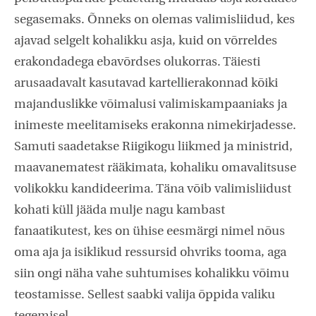
segasemaks. Õnneks on olemas valimisliidud, kes
ajavad selgelt kohalikku asja, kuid on võrreldes
erakondadega ebavõrdses olukorras. Täiesti
arusaadavalt kasutavad kartellierakonnad kõiki
majanduslikke võimalusi valimiskampaaniaks ja
inimeste meelitamiseks erakonna nimekirjadesse.
Samuti saadetakse Riigikogu liikmed ja ministrid,
maavanematest rääkimata, kohaliku omavalitsuse
volikokku kandideerima. Täna võib valimisliidust
kohati küll jääda mulje nagu kambast
fanaatikutest, kes on ühise eesmärgi nimel nõus
oma aja ja isiklikud ressursid ohvriks tooma, aga
siin ongi näha vahe suhtumises kohalikku võimu
teostamisse. Sellest saabki valija õppida valiku