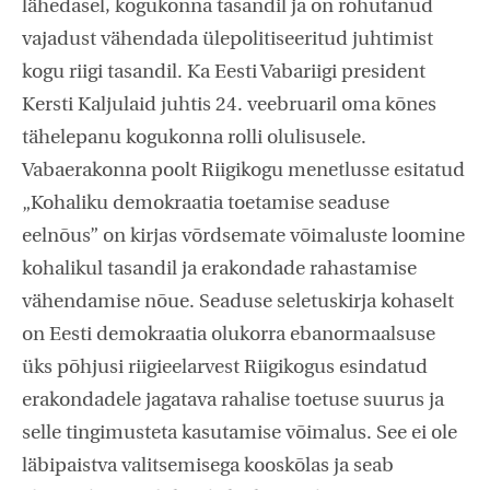
lähedasel, kogukonna tasandil ja on rõhutanud
vajadust vähendada ülepolitiseeritud juhtimist
kogu riigi tasandil. Ka Eesti Vabariigi president
Kersti Kaljulaid juhtis 24. veebruaril oma kõnes
tähelepanu kogukonna rolli olulisusele.
Vabaerakonna poolt Riigikogu menetlusse esitatud
„Kohaliku demokraatia toetamise seaduse
eelnõus” on kirjas võrdsemate võimaluste loomine
kohalikul tasandil ja erakondade rahastamise
vähendamise nõue. Seaduse seletuskirja kohaselt
on Eesti demokraatia olukorra ebanormaalsuse
üks põhjusi riigieelarvest Riigikogus esindatud
erakondadele jagatava rahalise toetuse suurus ja
selle tingimusteta kasutamise võimalus. See ei ole
läbipaistva valitsemisega kooskõlas ja seab