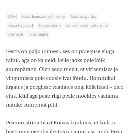
JOKK
Subsidiaarsuse põhimõte
Peibutuspardid
Kersti Kaljulaid
Haldusreform
Demokraatia toetamine
valimisliit
Tõnis Saarts
Eestis on palju inimesi, kes on praeguse eluga
rahul, aga on ka neid, kelle jaoks pole kõik
suurepärane. Olen seda meelt, et virisemises ja
vingumises pole edasiviivat jõudu. Hommikul
ärgates ja peeglisse vaadates ongi kõik hästi – oled
elus. Küll aga peab riigi peale mõeldes vaatama
natuke suuremat pilti.
Peaministrina Taavi Rõivas kuulutas, et kõik on
hästi ning peenhäälestus on ainus asi, mida Eesti