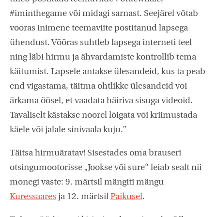
#iminthegame või midagi sarnast. Seejärel võtab
võõras inimene teemaviite postitanud lapsega
ühendust. Võõras suhtleb lapsega interneti teel
ning läbi hirmu ja ähvardamiste kontrollib tema
käitumist. Lapsele antakse ülesandeid, kus ta peab
end vigastama, täitma ohtlikke ülesandeid või
ärkama öösel, et vaadata häiriva sisuga videoid.
Tavaliselt kästakse noorel lõigata või kriimustada
käele või jalale sinivaala kuju.”
Täitsa hirmuäratav! Sisestades oma brauseri
otsingumootorisse „Jookse või sure“ leiab sealt nii
mõnegi vaste: 9. märtsil mängiti mängu
Kuressaares
ja 12. märtsil
Paikusel
.