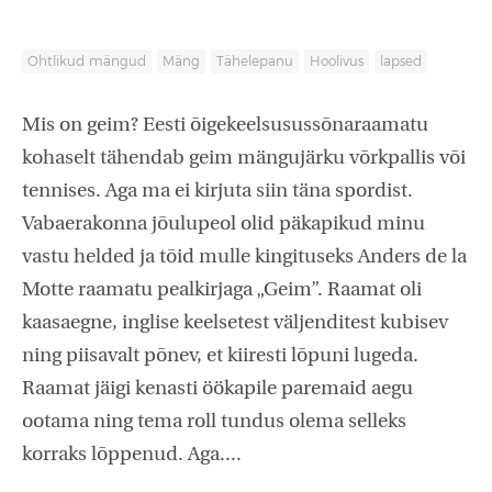
Ohtlikud mängud
Mäng
Tähelepanu
Hoolivus
lapsed
Mis on geim? Eesti õigekeelsusussõnaraamatu
kohaselt tähendab geim mängujärku võrkpallis või
tennises. Aga ma ei kirjuta siin täna spordist.
Vabaerakonna jõulupeol olid päkapikud minu
vastu helded ja tõid mulle kingituseks Anders de la
Motte raamatu pealkirjaga „Geim”. Raamat oli
kaasaegne, inglise keelsetest väljenditest kubisev
ning piisavalt põnev, et kiiresti lõpuni lugeda.
Raamat jäigi kenasti öökapile paremaid aegu
ootama ning tema roll tundus olema selleks
korraks lõppenud. Aga....