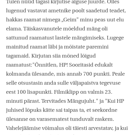
Tulen nüüd tagasi kirjutise alguse juurde. Olles
lugenud vastavat ametnike poolt saadetud teadet,
hakkas raamat nimega „Geim” minu peas uut elu
elama. Täiskasvanutele mõeldud mäng oli
sattunud raamatust lastele mängimiseks. Lugege
mainitud raamat läbi ja mõistate paremini
tagamaid. Kirjutan siia mõned lõigud
raamatust:"Õnnitlen, HP! Sooritasid edukalt
kolmanda ülesande, mis annab 700 punkti. Peale
selle otsustasin anda sulle väljapaistva tegevuse
eest 100 lisapunkti. Filmiklipp on valmis 23.
minuti pärast. Tervitades Mängujuht." ja "Kui HP
juhised lõpuks kätte sai taipas ta, et seekordne
ülesanne on varasematest tunduvalt raskem.
Vahelejäämise võimalus oli täiesti arvestatav, ja kui