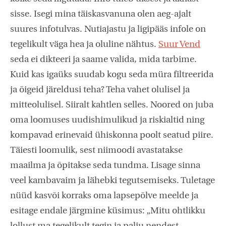
sisse. Isegi mina täiskasvanuna olen aeg-ajalt
suures infotulvas. Nutiajastu ja ligipääs infole on
tegelikult väga hea ja oluline nähtus.
Suur Vend
seda ei dikteeri ja saame valida, mida tarbime.
Kuid kas igaüks suudab kogu seda müra filtreerida
ja õigeid järeldusi teha? Teha vahet olulisel ja
mitteolulisel. Siiralt kahtlen selles. Noored on juba
oma loomuses uudishimulikud ja riskialtid ning
kompavad erinevaid ühiskonna poolt seatud piire.
Täiesti loomulik, sest niimoodi avastatakse
maailma ja õpitakse seda tundma. Lisage sinna
veel kambavaim ja lähebki tegutsemiseks. Tuletage
nüüd kasvõi korraks oma lapsepõlve meelde ja
esitage endale järgmine küsimus: „Mitu ohtlikku