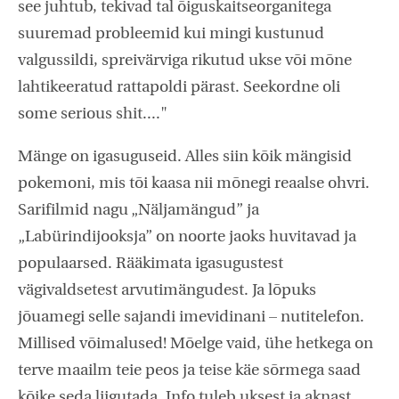
see juhtub, tekivad tal õiguskaitseorganitega
suuremad probleemid kui mingi kustunud
valgussildi, spreivärviga rikutud ukse või mõne
lahtikeeratud rattapoldi pärast. Seekordne oli
some serious shit...."
Mänge on igasuguseid. Alles siin kõik mängisid
pokemoni, mis tõi kaasa nii mõnegi reaalse ohvri.
Sarifilmid nagu „Näljamängud” ja
„Labürindijooksja” on noorte jaoks huvitavad ja
populaarsed. Rääkimata igasugustest
vägivaldsetest arvutimängudest. Ja lõpuks
jõuamegi selle sajandi imevidinani – nutitelefon.
Millised võimalused! Mõelge vaid, ühe hetkega on
terve maailm teie peos ja teise käe sõrmega saad
kõike seda liigutada. Info tuleb uksest ja aknast