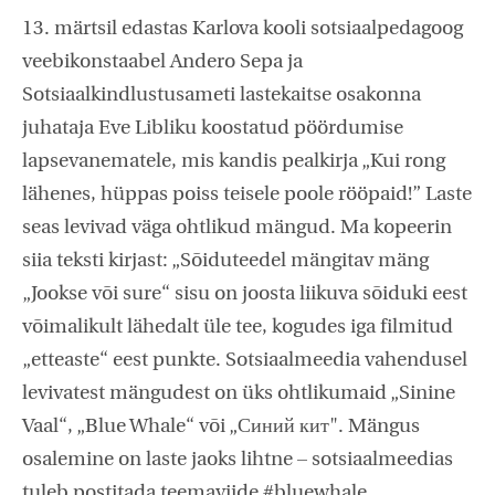
13. märtsil edastas Karlova kooli sotsiaalpedagoog
veebikonstaabel Andero Sepa ja
Sotsiaalkindlustusameti lastekaitse osakonna
juhataja Eve Libliku koostatud pöördumise
lapsevanematele, mis kandis pealkirja „Kui rong
lähenes, hüppas poiss teisele poole rööpaid!” Laste
seas levivad väga ohtlikud mängud. Ma kopeerin
siia teksti kirjast: „Sõiduteedel mängitav mäng
„Jookse või sure“ sisu on joosta liikuva sõiduki eest
võimalikult lähedalt üle tee, kogudes iga filmitud
„etteaste“ eest punkte. Sotsiaalmeedia vahendusel
levivatest mängudest on üks ohtlikumaid „Sinine
Vaal“, „Blue Whale“ või „Синий кит". Mängus
osalemine on laste jaoks lihtne – sotsiaalmeedias
tuleb postitada teemaviide #bluewhale,