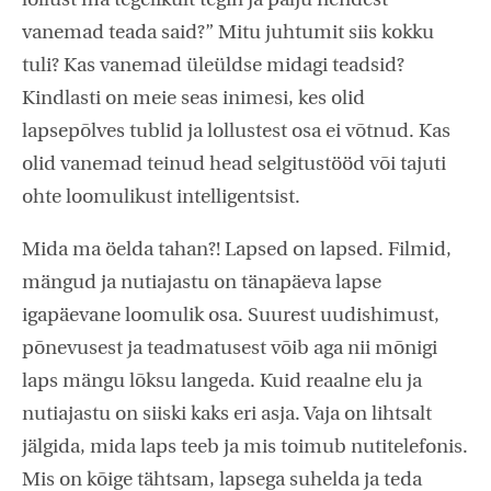
lollust ma tegelikult tegin ja palju nendest
vanemad teada said?” Mitu juhtumit siis kokku
tuli? Kas vanemad üleüldse midagi teadsid?
Kindlasti on meie seas inimesi, kes olid
lapsepõlves tublid ja lollustest osa ei võtnud. Kas
olid vanemad teinud head selgitustööd või tajuti
ohte loomulikust intelligentsist.
Mida ma öelda tahan?! Lapsed on lapsed. Filmid,
mängud ja nutiajastu on tänapäeva lapse
igapäevane loomulik osa. Suurest uudishimust,
põnevusest ja teadmatusest võib aga nii mõnigi
laps mängu lõksu langeda. Kuid reaalne elu ja
nutiajastu on siiski kaks eri asja. Vaja on lihtsalt
jälgida, mida laps teeb ja mis toimub nutitelefonis.
Mis on kõige tähtsam, lapsega suhelda ja teda