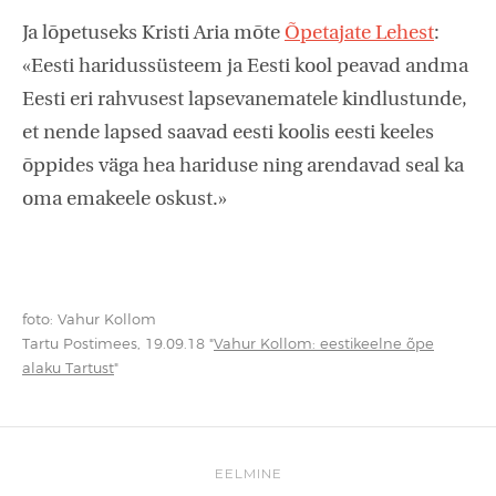
Ja lõpetuseks Kristi Aria mõte
Õpetajate Lehest
:
«Eesti haridussüsteem ja Eesti kool peavad andma
Eesti eri rahvusest lapsevanematele kindlustunde,
et nende lapsed saavad eesti koolis eesti keeles
õppides väga hea hariduse ning arendavad seal ka
oma emakeele oskust.»
foto: Vahur Kollom
Tartu Postimees, 19.09.18 "
Vahur Kollom: eestikeelne õpe
alaku Tartust
"
EELMINE