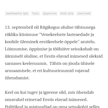
eestikeelne õpe
Tartu
õppimine
Kristi Aria
üleminek
13. septembril oli Riigikogus olulise tähtsusega
riikliku küsimuse "Venekeelsete lasteaedade ja
koolide üleminek eestikeelsele õppele" arutelu.
Lõimumise, õppimise ja tööhõive seisukohalt on
äärmiselt oluline, et Eestis elavad inimesed oleksid
sarnases keeleruumis. Tähtis on jõuda ühisele
arusaamisele, et eri kultuuriruumid vajavad
ühendamist.
Keel on kui tugev ja igavene sild, mis ühendab
omavahel erinevad Eestis elavad inimesed.
Poliitikud ja asjatundjad on oma seisukohti selles