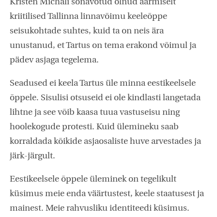
Kristen Michali sõnavõtud olnud äärmiselt
kriitilised Tallinna linnavõimu keeleõppe
seisukohtade suhtes, kuid ta on neis ära
unustanud, et Tartus on tema erakond võimul ja
pädev asjaga tegelema.
Seadused ei keela Tartus üle minna eestikeelsele
õppele. Sisulisi otsuseid ei ole kindlasti langetada
lihtne ja see võib kaasa tuua vastuseisu ning
hoolekogude protesti. Kuid ülemineku saab
korraldada kõikide asjaosaliste huve arvestades ja
järk-järgult.
Eestikeelsele õppele üleminek on tegelikult
küsimus meie enda väärtustest, keele staatusest ja
mainest. Meie rahvusliku identiteedi küsimus.