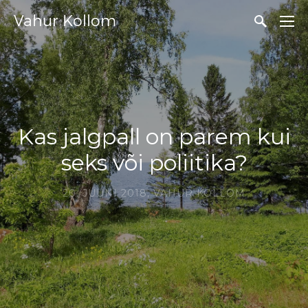
Vahur Kollom
Kas jalgpall on parem kui
seks või poliitika?
20. JUUNI 2018,
VAHUR KOLLOM