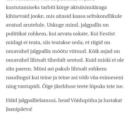
kustutamiseks tarbiti kõrge aktsiisimääraga
kihisevaid jooke, mis aitasid kaasa seltskondlikule
avatud arutelule. Uskuge mind, jalgpallis on
poliitikat rohkem, kui arvata oskate. Kui Eestist
midagi ei teata, siis teatakse seda, et riigid on
omavahel jalgpallis mõõtu võtnud. Kõik asjad on
omavahel lihtsalt tihedalt seotud. Kuid miski ei ole
siin parem. Mõni asi pakub lihtsalt rohkem
naudingut kui teine ja teine asi võib viia esimeseni
ning vastupidi. Õige järelduse teete lõpuks teie ise.
Häid jalgpallielamusi, head Võidupüha ja lustakat
Jaanipäeva!