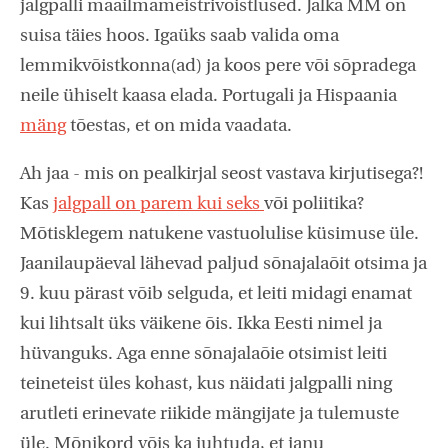
jalgpalli maailmameistrivõistlused. Jalka MM on
suisa täies hoos. Igaüks saab valida oma
lemmikvõistkonna(ad) ja koos pere või sõpradega
neile ühiselt kaasa elada. Portugali ja Hispaania
mäng
tõestas, et on mida vaadata.
Ah jaa - mis on pealkirjal seost vastava kirjutisega?!
Kas
jalgpall on parem kui seks
või poliitika?
Mõtisklegem natukene vastuolulise küsimuse üle.
Jaanilaupäeval lähevad paljud sõnajalaõit otsima ja
9. kuu pärast võib selguda, et leiti midagi enamat
kui lihtsalt üks väikene õis. Ikka Eesti nimel ja
hüvanguks. Aga enne sõnajalaõie otsimist leiti
teineteist üles kohast, kus näidati jalgpalli ning
arutleti erinevate riikide mängijate ja tulemuste
üle. Mõnikord võis ka juhtuda, et janu