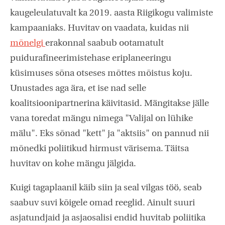
kaugeleulatuvalt ka 2019. aasta Riigikogu valimiste
kampaaniaks. Huvitav on vaadata, kuidas nii
mõnelgi
erakonnal saabub ootamatult
puidurafineerimistehase eriplaneeringu
küsimuses sõna otseses mõttes mõistus koju.
Unustades aga ära, et ise nad selle
koalitsioonipartnerina käivitasid. Mängitakse jälle
vana toredat mängu nimega "Valijal on lühike
mälu". Eks sõnad "kett" ja "aktsiis" on pannud nii
mõnedki poliitikud hirmust värisema. Täitsa
huvitav on kohe mängu jälgida.
Kuigi tagaplaanil käib siin ja seal vilgas töö, seab
saabuv suvi kõigele omad reeglid. Ainult suuri
asjatundjaid ja asjaosalisi endid huvitab poliitika