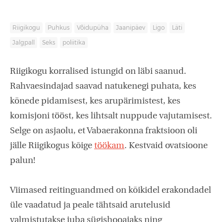
Riigikogu
Puhkus
Võidupüha
Jaanipäev
Ligo
Läti
Jalgpall
Seks
poliitika
Riigikogu korralised istungid on läbi saanud.
Rahvaesindajad saavad natukenegi puhata, kes
kõnede pidamisest, kes arupärimistest, kes
komisjoni tööst, kes lihtsalt nuppude vajutamisest.
Selge on asjaolu, et Vabaerakonna fraktsioon oli
jälle Riigikogus kõige
töökam
. Kestvaid ovatsioone
palun!
Viimased reitinguandmed on kõikidel erakondadel
üle vaadatud ja peale tähtsaid arutelusid
valmistutakse juba sügishooajaks ning