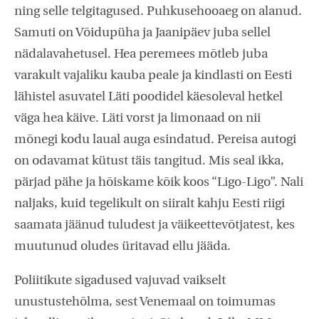
ning selle telgitagused. Puhkusehooaeg on alanud.
Samuti on Võidupüha ja Jaanipäev juba sellel
nädalavahetusel. Hea peremees mõtleb juba
varakult vajaliku kauba peale ja kindlasti on Eesti
lähistel asuvatel Läti poodidel käesoleval hetkel
väga hea käive. Läti vorst ja limonaad on nii
mõnegi kodu laual auga esindatud. Pereisa autogi
on odavamat kütust täis tangitud. Mis seal ikka,
pärjad pähe ja hõiskame kõik koos “Ligo-Ligo”. Nali
naljaks, kuid tegelikult on siiralt kahju Eesti riigi
saamata jäänud tuludest ja väikeettevõtjatest, kes
muutunud oludes üritavad ellu jääda.
Poliitikute sigadused vajuvad vaikselt
unustustehõlma, sest Venemaal on toimumas