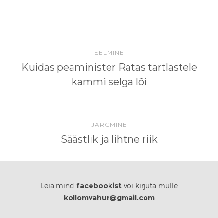
EELMINE
Kuidas peaminister Ratas tartlastele
kammi selga lõi
JÄRGMINE
Säästlik ja lihtne riik
facebookist
Leia mind
või kirjuta mulle
kollomvahur@gmail.com