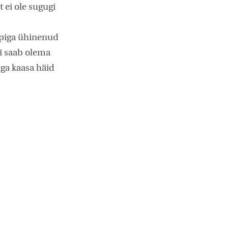
 ei ole sugugi
upiga ühinenud
i saab olema
aga kaasa häid