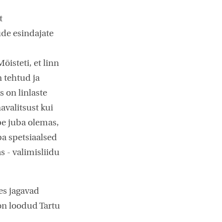
t
ude esindajate
isteti, et linn
n tehtud ja
s on linlaste
avalitsust kui
pe juba olemas,
ba spetsiaalsed
s - valimisliidu
kes jagavad
 on loodud Tartu