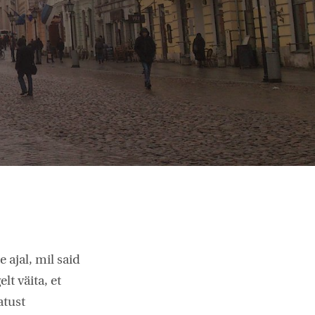
ajal, mil said
lt väita, et
atust