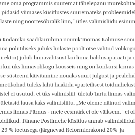
rame oma programmis suuremat tähelepanu murekohta
 pidasid viimases küsitlustes suuremateks probleemidek
laste ning noortesõbralik linn," ütles valimisliidu esinu
tu Kodaniku saadikurühma nõunik Toomas Kalmuse sõnu
inna poliitiliseks juhiks linlaste poolt otse valitud voliko
rektor) juhib linnavalitsust kui linna haldusaparaati ja
 kui üks linnavolikogu koosseis ning on konkursi korras 
ise süsteemi käivitamine nõuaks suurt julgust ja pealeha
metikohad tuleks lahti haakida «parteilisest toiduahelast
stel ei usutud, et üks valimisliit ületab Tartu linnas val
 ületasid lausa kaks valimisliitu. „Me oleme näinud valim
emas linnas Pärnus - meie eesmärk ei ole väiksem," ei o
idlikud. Tänane Postimehe küsitlus annab valimisliidul
ni 29 % toetusega (järgnevad Reformierakond 20% ja