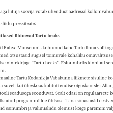
aga liituja soovija võtab ühendust aadressil kollomvah
isliidu pressiteate:
iitlased ühinevad Tartu heaks
ti Rahva Muuseumis kohtunud kahe Tartu linna volikog
ikmed otsustasid sügisel toimuvale kohaliku omavalitsuse
se nimekirjaga "Tartu heaks". Esinumbriks kinnitati sen
alm.
amaaline Tartu Kodanik ja Vabakunna liikmete sisuline ko
suvel, kui üheskoos kohtuti endise õiguskantsler Allar 
 tooli seadusega seonduvat. Sealt edasi on regulaarsete 
distatud programmiline ühisosa. Täna sõnastasid eestv
sid esinumbri ja valimisliidu olemust kõige paremini vä