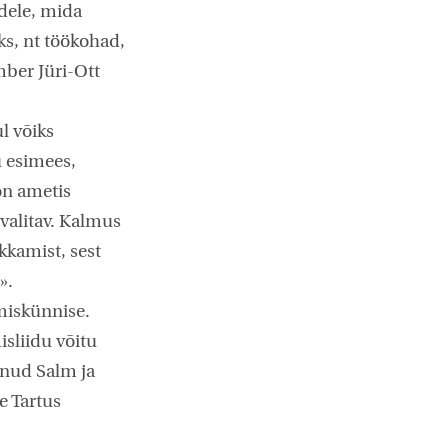
dele, mida
s, nt töökohad,
mber Jüri-Ott
l võiks
gu esimees,
 on ametis
valitav. Kalmus
kkamist, sest
».
imiskünnise.
isliidu võitu
lnud Salm ja
e Tartus