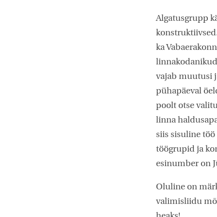
Algatusgrupp kä
konstruktiivsed
ka Vabaerakonna
linnakodanikud.
vajab muutusi j
pühapäeval öeldi
poolt otse valit
linna haldusapa
siis sisuline t
töögrupid ja ko
esinumber on J
Oluline on märki
valimisliidu mõt
heaks!