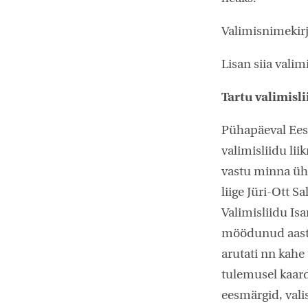
Valimisnimekirj
Lisan siia valim
Tartu valimisl
Pühapäeval Ees
valimisliidu li
vastu minna ühi
liige Jüri-Ott S
Valimisliidu Is
möödunud aasta 
arutati nn kahe
tulemusel kaar
eesmärgid, vali