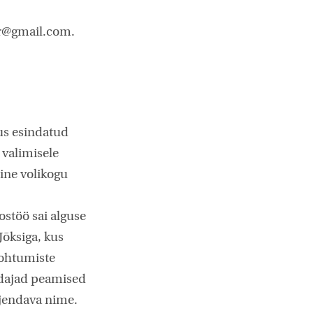
ur@gmail.com.
us esindatud
 valimisele
ine volikogu
ostöö sai alguse
Jõksiga, kus
kohtumiste
edajad peamised
ljendava nime.