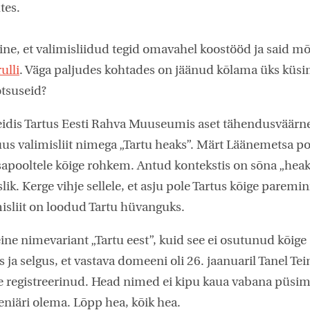
tes.
iline, et valimisliidud tegid omavahel koostööd ja said 
ulli
. Väga paljudes kohtades on jäänud kõlama üks küsi
otsuseid?
 leidis Tartus Eesti Rahva Muuseumis aset tähendusväär
us valimisliit nimega „Tartu heaks”. Märt Läänemetsa po
apooltele kõige rohkem. Antud kontekstis on sõna „heaks
. Kerge vihje sellele, et asju pole Tartus kõige paremini
isliit on loodud Tartu hüvanguks.
eine nimevariant „Tartu eest”, kuid see ei osutunud kõige
ja selgus, et vastava domeeni oli 26. jaanuaril Tanel Te
registreerinud. Head nimed ei kipu kaua vabana püsima 
niäri olema. Lõpp hea, kõik hea.