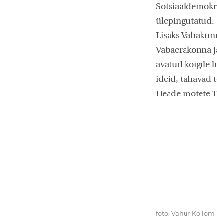
Sotsiaaldemokra
ülepingutatud.
Lisaks Vabakunn
Vabaerakonna j
avatud kõigile 
ideid, tahavad 
Heade mõtete Ta
foto: Vahur Kollom