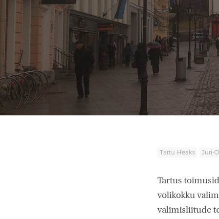
Tartu Heaks
Jüri-
Tartus toimusid
volikokku valimi
valimisliitude 