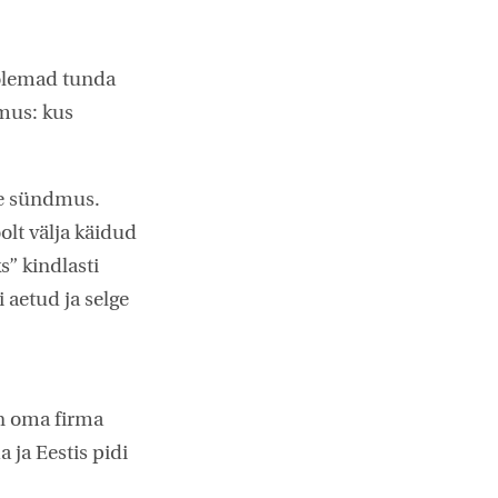
mõlemad tunda
mus: kus
ne sündmus.
olt välja käidud
” kindlasti
 aetud ja selge
in oma firma
ja Eestis pidi