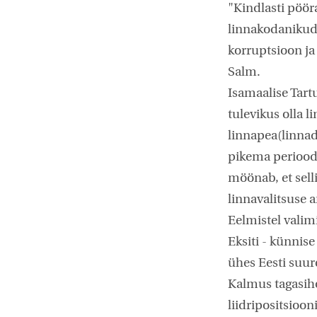
"Kindlasti pöö
linnakodanikud
korruptsioon ja 
Salm.
Isamaalise Tar
tulevikus olla l
linnapea(linnadi
pikema perioodi
möönab, et sell
linnavalitsuse a
Eelmistel valimi
Eksiti - künnise
ühes Eesti suur
Kalmus tagasiho
liidripositsioo