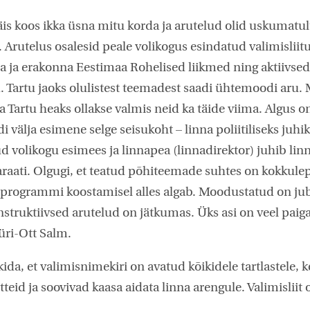
is koos ikka üsna mitu korda ja arutelud olid uskumatul
. Arutelus osalesid peale volikogus esindatud valimisliit
 ja erakonna Eestimaa Rohelised liikmed ning aktiivsed
 Tartu jaoks olulistest teemadest saadi ühtemoodi aru. Mõ
a Tartu heaks ollakse valmis neid ka täide viima. Algus o
 välja esimene selge seisukoht – linna poliitiliseks juhik
ud volikogu esimees ja linnapea (linnadirektor) juhib linn
raati. Olgugi, et teatud põhiteemade suhtes on kokkule
öö programmi koostamisel alles algab. Moodustatud on ju
nstruktiivsed arutelud on jätkumas. Üks asi on veel paiga
üri-Ott Salm.
da, et valimisnimekiri on avatud kõikidele tartlastele, 
teid ja soovivad kaasa aidata linna arengule. Valimisliit