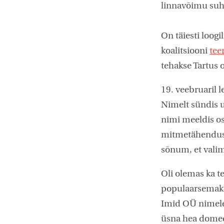
linnavõimu suh
On täiesti loog
koalitsiooni
teer
tehakse Tartus 
19. veebruaril
Nimelt sündis u
nimi meeldis os
mitmetähenduslik
sõnum, et valim
Oli olemas ka t
populaarsemaks 
Imid OÜ nimele 
üsna hea domee