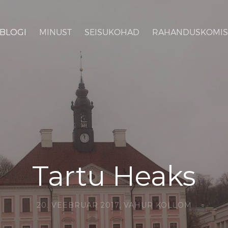
BLOGI
MINUST
SEISUKOHAD
RAHANDUSKOMIS
Tartu Heaks
20. VEEBRUAR 2017,
VAHUR KOLLOM