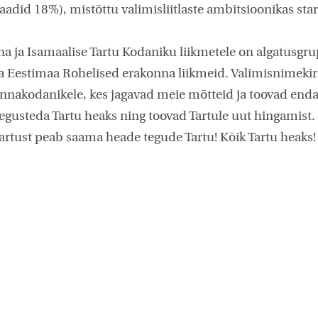
adid 18%), mistõttu valimisliitlaste ambitsioonikas start
a ja Isamaalise Tartu Kodaniku liikmetele on algatusgr
a Eestimaa Rohelised erakonna liikmeid. Valimisnimekir
linnakodanikele, kes jagavad meie mõtteid ja toovad end
tegusteda Tartu heaks ning toovad Tartule uut hingamist.
rtust peab saama heade tegude Tartu! Kõik Tartu heaks!