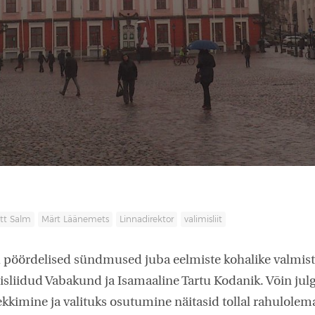
Ott Salm
Märt Läänemets
Linnadirektor
valimisliit
 pöördelised sündmused juba eelmiste kohalike valmiste 
sliidud Vabakund ja Isamaaline Tartu Kodanik. Võin julge
tekkimine ja valituks osutumine näitasid tollal rahulolem