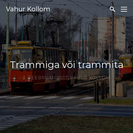
Vahur Kollom
Trammiga või trammita
3. VEEBRUAR 2017,
VAHUR KOLLOM