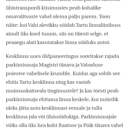
ühistranspordi küsimustes peab kohalike
omavalitsuste vahel olema palju parem. Toon
näite: kui Vahi alevikku sõidab Tartu linnaliinibuss
ainult üks kord tunnis, siis on täiesti selge, et
peaaegu alati kasutatakse linna sõiduks autot.
Kesklinna uues üldpaneeringus soovitakse rajada
parkimismaja Magistri tänava ja Vabaduse
puiestee vahelisele krundile. Kuidas aga sobib see
ehitis Tartu kesklinna ning kas vastab
muinsuskaitseala tingimustele? Ja kas tõesti peab
parkimismaja ehitama linna keskele, kui mõistlik
oleks jätta auto kesklinnast eemale ja tulla
kesklinna jala või ühissõidukiga. Parkimismajale
võiks olla üks hea koht Raatuse ja Põik tänava vahel