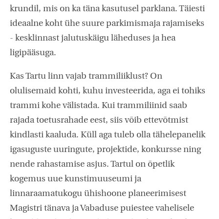
krundil, mis on ka täna kasutusel parklana. Täiesti
ideaalne koht ühe suure parkimismaja rajamiseks
- kesklinnast jalutuskäigu läheduses ja hea
ligipääsuga.
Kas Tartu linn vajab trammiliiklust? On
olulisemaid kohti, kuhu investeerida, aga ei tohiks
trammi kohe välistada. Kui trammiliinid saab
rajada toetusrahade eest, siis võib ettevõtmist
kindlasti kaaluda. Küll aga tuleb olla tähelepanelik
igasuguste uuringute, projektide, konkursse ning
nende rahastamise asjus. Tartul on õpetlik
kogemus uue kunstimuuseumi ja
linnaraamatukogu ühishoone planeerimisest
Magistri tänava ja Vabaduse puiestee vahelisele