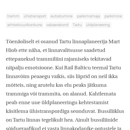
tramm
ühistransport
autostumine
parkimismaja
parkimine
arhitektuurikonkurss
vabaerakond
Tartu
üldplaneering
Tõenäoliselt ei osanud Tartu linnaplaneerija Mart
Hiob ette näha, et linnavalitsusse saadetud
ettepanekud trammiliini rajamiseks tekitavad
niipalju emotsioone. Kui Rail Balticu teemal Tartu
linnavõim peaaegu vaikis, siis liiprid on neil ikka
mõtteis, ning arutelu kas elu peaks jätkuma
trammiga või trammita, on alanud. Kahtlemata
peab enne uue üldplaneeringu kehtestamist
käsitlema ühistranspordiga seonduvat. Bussiliiklus
on Tartu linnas tegelikult hea. Ainult bussiliinide
sõidugraafikud ei vasta linnakodanike ootustele ja