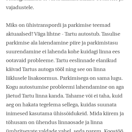
vajadustele.
Miks on ühistranspordi ja parkimise teemad
aktuaalsed? Väga lihtne - Tartu autostub. Tasulise
parkimise ala laiendamine piire ja parkimistasu
suurendamine ei lahenda kohe kuidagi linna ees
ootavaid probleeme. Tartu eeslinnade elanikud
käivad Tartus autoga tööl ning see on linna
liiklusele lisakoormus. Parkimisega on sama lugu.
Kogu autostumise probleemi lahendamine on aga
jäetud Tartu linna kanda. Tahame või ei taha, kuid
aeg on hakata tegelema sellega, kuidas suunata
inimesed kasutama ühissõidukeid. Mida kiirem ja
tõhusam on ühendus linnaosade ja linna
ümbritsevate valdade vahel, seda parem. Koostöö