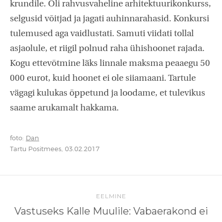
krundile. Oli rahvusvaheline arhitektuurikonkurss,
selgusid võitjad ja jagati auhinnarahasid. Konkursi
tulemused aga vaidlustati. Samuti viidati tollal
asjaolule, et riigil polnud raha ühishoonet rajada.
Kogu ettevõtmine läks linnale maksma peaaegu 50
000 eurot, kuid hoonet ei ole siiamaani. Tartule
vägagi kulukas õppetund ja loodame, et tulevikus
saame arukamalt hakkama.
foto:
Dan
Tartu Positmees, 03.02.2017
EELMINE
Vastuseks Kalle Muulile: Vabaerakond ei