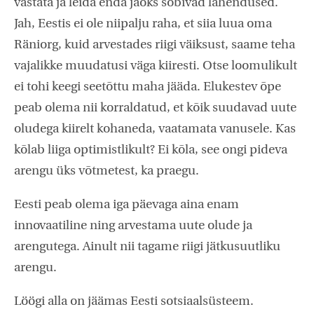
vastata ja leida enda jaoks sobivad lahendused.
Jah, Eestis ei ole niipalju raha, et siia luua oma
Räniorg, kuid arvestades riigi väiksust, saame teha
vajalikke muudatusi väga kiiresti. Otse loomulikult
ei tohi keegi seetõttu maha jääda. Elukestev õpe
peab olema nii korraldatud, et kõik suudavad uute
oludega kiirelt kohaneda, vaatamata vanusele. Kas
kõlab liiga optimistlikult? Ei kõla, see ongi pideva
arengu üks võtmetest, ka praegu.
Eesti peab olema iga päevaga aina enam
innovaatiline ning arvestama uute olude ja
arengutega. Ainult nii tagame riigi jätkusuutliku
arengu.
Löögi alla on jäämas Eesti sotsiaalsüsteem.