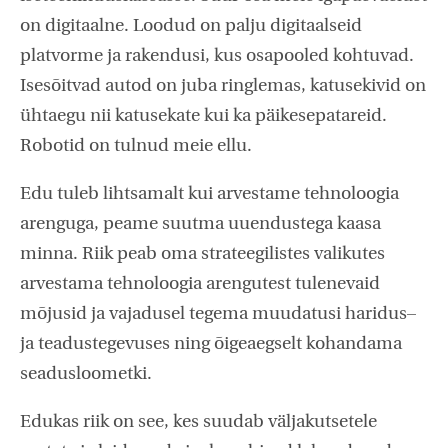
on digitaalne. Loodud on palju digitaalseid
platvorme ja rakendusi, kus osapooled kohtuvad.
Isesõitvad autod on juba ringlemas, katusekivid on
ühtaegu nii katusekate kui ka päikesepatareid.
Robotid on tulnud meie ellu.
Edu tuleb lihtsamalt kui arvestame tehnoloogia
arenguga, peame suutma uuendustega kaasa
minna. Riik peab oma strateegilistes valikutes
arvestama tehnoloogia arengutest tulenevaid
mõjusid ja vajadusel tegema muudatusi haridus–
ja teadustegevuses ning õigeaegselt kohandama
seadusloometki.
Edukas riik on see, kes suudab väljakutsetele