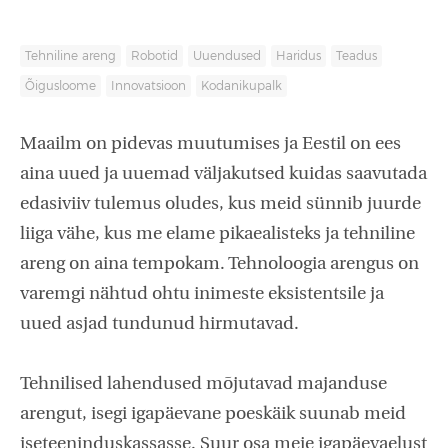
Tehniline areng
Robotid
Uuendused
Haridus
Teadus
Õigusloome
Innovatsioon
Kodanikupalk
Maailm on pidevas muutumises ja Eestil on ees
aina uued ja uuemad väljakutsed kuidas saavutada
edasiviiv tulemus oludes, kus meid sünnib juurde
liiga vähe, kus me elame pikaealisteks ja tehniline
areng on aina tempokam. Tehnoloogia arengus on
varemgi nähtud ohtu inimeste eksistentsile ja
uued asjad tundunud hirmutavad.
Tehnilised lahendused mõjutavad majanduse
arengut, isegi igapäevane poeskäik suunab meid
iseteeninduskassasse. Suur osa meie igapäevaelust