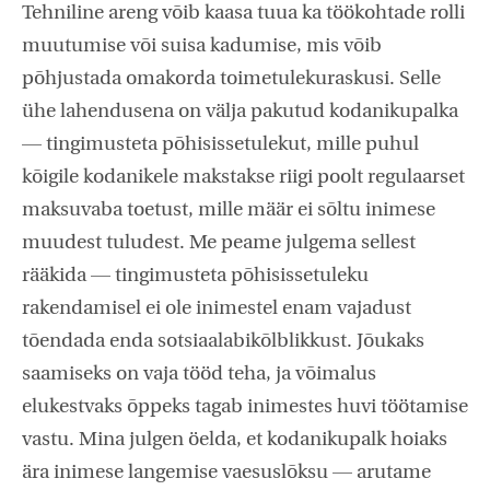
Tehniline areng võib kaasa tuua ka töökohtade rolli
muutumise või suisa kadumise, mis võib
põhjustada omakorda toimetulekuraskusi. Selle
ühe lahendusena on välja pakutud kodanikupalka
— tingimusteta põhisissetulekut, mille puhul
kõigile kodanikele makstakse riigi poolt regulaarset
maksuvaba toetust, mille määr ei sõltu inimese
muudest tuludest. Me peame julgema sellest
rääkida — tingimusteta põhisissetuleku
rakendamisel ei ole inimestel enam vajadust
tõendada enda sotsiaalabikõlblikkust. Jõukaks
saamiseks on vaja tööd teha, ja võimalus
elukestvaks õppeks tagab inimestes huvi töötamise
vastu. Mina julgen öelda, et kodanikupalk hoiaks
ära inimese langemise vaesuslõksu — arutame