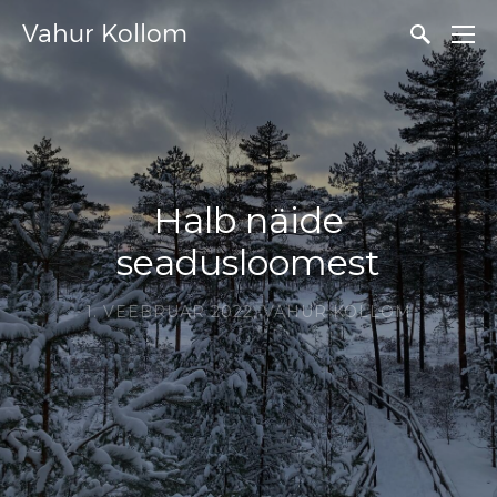
Vahur Kollom
Halb näide
seadusloomest
1. VEEBRUAR 2022,
VAHUR KOLLOM