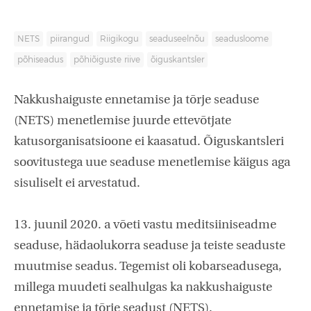
NETS
piirangud
Riigikogu
seaduseelnõu
seadusloome
põhiseadus
põhiõiguste riive
õiguskantsler
Nakkushaiguste ennetamise ja tõrje seaduse
(NETS) menetlemise juurde ettevõtjate
katusorganisatsioone ei kaasatud. Õiguskantsleri
soovitustega uue seaduse menetlemise käigus aga
sisuliselt ei arvestatud.
13. juunil 2020. a võeti vastu meditsiiniseadme
seaduse, hädaolukorra seaduse ja teiste seaduste
muutmise seadus. Tegemist oli kobarseadusega,
millega muudeti sealhulgas ka nakkushaiguste
ennetamise ja tõrje seadust (NETS).