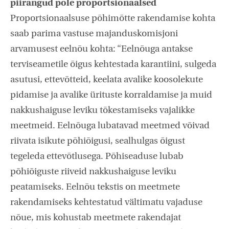
piirangud pole proportsionaalsed
Proportsionaalsuse põhimõtte rakendamise kohta
saab parima vastuse majanduskomisjoni
arvamusest eelnõu kohta: “Eelnõuga antakse
terviseametile õigus kehtestada karantiini, sulgeda
asutusi, ettevõtteid, keelata avalike koosolekute
pidamise ja avalike ürituste korraldamise ja muid
nakkushaiguse leviku tõkestamiseks vajalikke
meetmeid. Eelnõuga lubatavad meetmed võivad
riivata isikute põhiõigusi, sealhulgas õigust
tegeleda ettevõtlusega. Põhiseaduse lubab
põhiõiguste riiveid nakkushaiguse leviku
peatamiseks. Eelnõu tekstis on meetmete
rakendamiseks kehtestatud vältimatu vajaduse
nõue, mis kohustab meetmete rakendajat