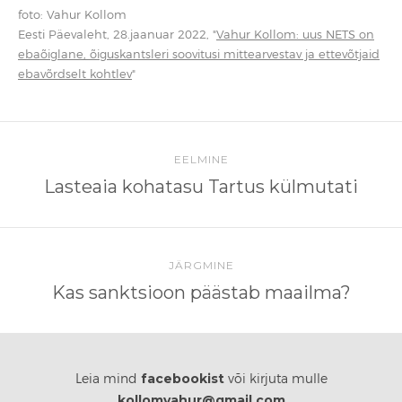
foto: Vahur Kollom
Eesti Päevaleht, 28.jaanuar 2022, "
Vahur Kollom: uus NETS on
ebaõiglane, õiguskantsleri soovitusi mittearvestav ja ettevõtjaid
ebavõrdselt kohtlev
"
EELMINE
Lasteaia kohatasu Tartus külmutati
JÄRGMINE
Kas sanktsioon päästab maailma?
facebookist
Leia mind
või kirjuta mulle
kollomvahur@gmail.com