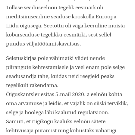
Tollase seaduseelnõu tegelik eesmärk oli
meditsiiniseadme seaduse kooskõlla Euroopa
Liidu õigusega. Seetõttu oli väga keeruline mõista
kobarseaduse tegelikku eesmärki, sest sellel
puudus väljatöötamiskavatsus.
Seletuskirjas pole vähimatki viidet nende
piirangute kehtestamisele ja veel enam pole selge
seadusandja tahe, kuidas neid reegleid peaks
tegelikult rakendama.
Õiguskantsler esitas 5.mail 2020. a eelnõu kohta
oma arvamuse ja leidis, et vajalik on siiski terviklik,
selge ja hoolega läbi kaalutud regulatsioon.
Samuti, et riigikogu kaaluks eelnõu sätete
kehtivusaja piiramist ning kohustaks vabariigi