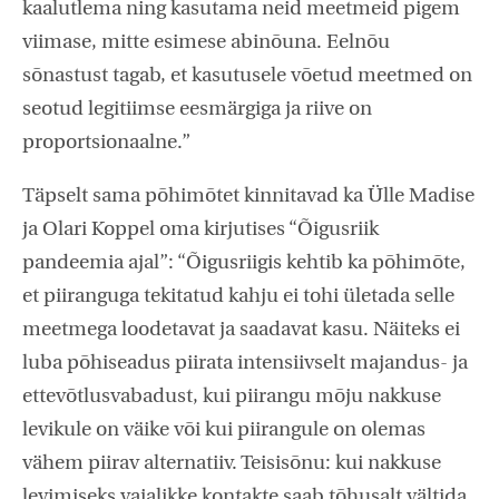
kaalutlema ning kasutama neid meetmeid pigem
viimase, mitte esimese abinõuna. Eelnõu
sõnastust tagab, et kasutusele võetud meetmed on
seotud legitiimse eesmärgiga ja riive on
proportsionaalne.”
Täpselt sama põhimõtet kinnitavad ka Ülle Madise
ja Olari Koppel oma kirjutises “Õigusriik
pandeemia ajal”: “Õigusriigis kehtib ka põhimõte,
et piiranguga tekitatud kahju ei tohi ületada selle
meetmega loodetavat ja saadavat kasu. Näiteks ei
luba põhiseadus piirata intensiivselt majandus- ja
ettevõtlusvabadust, kui piirangu mõju nakkuse
levikule on väike või kui piirangule on olemas
vähem piirav alternatiiv. Teisisõnu: kui nakkuse
levimiseks vajalikke kontakte saab tõhusalt vältida