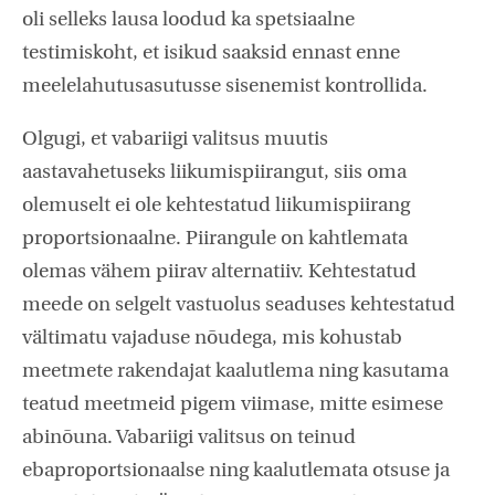
oli selleks lausa loodud ka spetsiaalne
testimiskoht, et isikud saaksid ennast enne
meelelahutusasutusse sisenemist kontrollida.
Olgugi, et vabariigi valitsus muutis
aastavahetuseks liikumispiirangut, siis oma
olemuselt ei ole kehtestatud liikumispiirang
proportsionaalne. Piirangule on kahtlemata
olemas vähem piirav alternatiiv. Kehtestatud
meede on selgelt vastuolus seaduses kehtestatud
vältimatu vajaduse nõudega, mis kohustab
meetmete rakendajat kaalutlema ning kasutama
teatud meetmeid pigem viimase, mitte esimese
abinõuna. Vabariigi valitsus on teinud
ebaproportsionaalse ning kaalutlemata otsuse ja