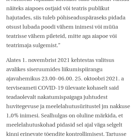
näiteks aiapoes ostjaid või teatris publikut
hajutades, siis tuleb põhiseaduspäraseks pidada
otsust lubada poodi vähem inimesi või müüa
teatrisse vähem pileteid, mitte aga aiapoe või
teatrimaja sulgemist.”
Alates 1. novembrist 2021 kehtestas valitsus
avalikes siseruumides liikumispiirangu
ajavahemikus 23.00–06.00. 25. oktoobri 2021. a
terviseameti COVID-19 ülevaate kohaselt said
teadaolevalt nakatumispaigaga juhtudest
huvitegevuse ja meelelahutusüritustel jm nakkuse
1,0% inimesi. Sealhulgas on oluline märkida, et
meelelahutuskohad pidasid sel ajal väga selgelt
kinni erinevate tõendite kontrollimisest. Tartusse