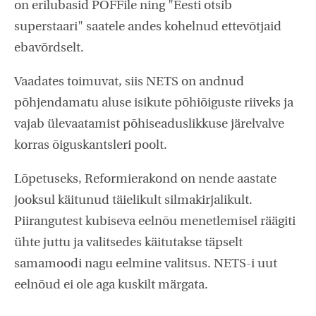
on erilubasid PÖFFile ning "Eesti otsib
superstaari" saatele andes kohelnud ettevõtjaid
ebavõrdselt.
Vaadates toimuvat, siis NETS on andnud
põhjendamatu aluse isikute põhiõiguste riiveks ja
vajab ülevaatamist põhiseaduslikkuse järelvalve
korras õiguskantsleri poolt.
Lõpetuseks, Reformierakond on nende aastate
jooksul käitunud täielikult silmakirjalikult.
Piirangutest kubiseva eelnõu menetlemisel räägiti
ühte juttu ja valitsedes käitutakse täpselt
samamoodi nagu eelmine valitsus. NETS-i uut
eelnõud ei ole aga kuskilt märgata.