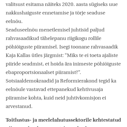
valitsust esitama näiteks 2020. aasta sügiseks uue
nakkushaiguste ennetamise ja tõrje seaduse
eelnõu.
Seaduseelnõu menetlemisel juhtisid paljud
rahvasaadikud tähelepanu riigikogu rollile
põhiõiguste piiramisel. Isegi toonane rahvasaadik
Kaja Kallas ütles järgmist: “Miks te ei toeta ajaliste
piiride seadmist, et hoida ära inimeste põhiõiguste
ebaproportsionaalset piiramist?”.
Sotsiaaldemokraadid ja Reformierakond tegid ka
eelnõule vastavad ettepanekud kehtivusaja
piiramise kohta, kuid neid juhtivkomisjon ei
arvestanud.
Toitlustus- ja meelelahutussektorile kehtestatud