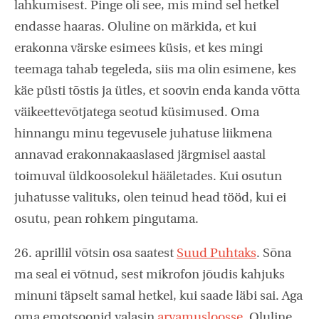
lahkumisest. Pinge oli see, mis mind sel hetkel
endasse haaras. Oluline on märkida, et kui
erakonna värske esimees küsis, et kes mingi
teemaga tahab tegeleda, siis ma olin esimene, kes
käe püsti tõstis ja ütles, et soovin enda kanda võtta
väikeettevõtjatega seotud küsimused. Oma
hinnangu minu tegevusele juhatuse liikmena
annavad erakonnakaaslased järgmisel aastal
toimuval üldkoosolekul hääletades. Kui osutun
juhatusse valituks, olen teinud head tööd, kui ei
osutu, pean rohkem pingutama.
26. aprillil võtsin osa saatest
Suud Puhtaks
. Sõna
ma seal ei võtnud, sest mikrofon jõudis kahjuks
minuni täpselt samal hetkel, kui saade läbi sai. Aga
oma emotsoonid valasin
arvamusloosse
. Oluline