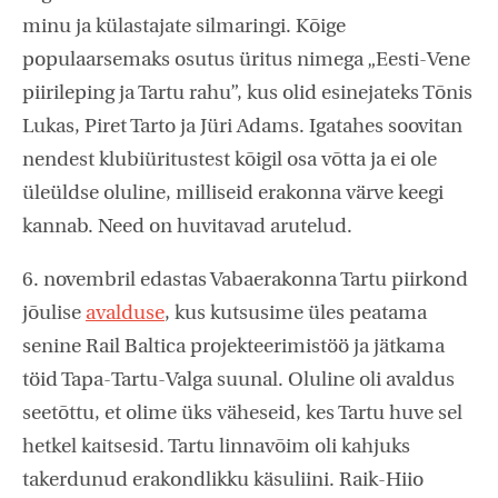
minu ja külastajate silmaringi. Kõige
populaarsemaks osutus üritus nimega „Eesti-Vene
piirileping ja Tartu rahu”, kus olid esinejateks Tõnis
Lukas, Piret Tarto ja Jüri Adams. Igatahes soovitan
nendest klubiüritustest kõigil osa võtta ja ei ole
üleüldse oluline, milliseid erakonna värve keegi
kannab. Need on huvitavad arutelud.
6. novembril edastas Vabaerakonna Tartu piirkond
jõulise
avalduse
, kus kutsusime üles peatama
senine Rail Baltica projekteerimistöö ja jätkama
töid Tapa-Tartu-Valga suunal. Oluline oli avaldus
seetõttu, et olime üks väheseid, kes Tartu huve sel
hetkel kaitsesid. Tartu linnavõim oli kahjuks
takerdunud erakondlikku käsuliini. Raik-Hiio