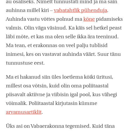
au osaliseks. Nimelt tunnustati mind ja ma sain
auhinna millel kiri –
vabatahtlik pühenduja
.
Auhinda vastu võttes polnud ma
kõne
pidamiseks
valmis. Olin väga väsinud. Ka käis sel hetkel peast
läbi mõte, et kas ma olen selle ikka ära teeninud.
Ma tean, et erakonnas on veel palju tublisid
inimesi, kes on vastavat auhinda väärt. Suur tänu
tunnustuse eest.
Ma ei hakanud siin üles loetlema kõiki üritusi,
millest osa võtsin, kuid olin oma poliitaastal
piisavalt aktiivne ja viibisin igal pool, kus vähegi
võimalik. Poliitaastal kirjutasin kümme
arvamusartiklit
.
Üks asi on Vabaerakonna tegemised. Kuid täna