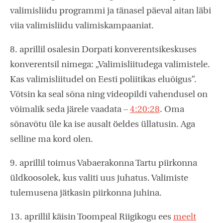
valimisliidu programmi ja tänasel päeval aitan läbi
viia valimisliidu valimiskampaaniat.
8. aprillil osalesin Dorpati konverentsikeskuses
konverentsil nimega: „Valimisliitudega valimistele.
Kas valimisliitudel on Eesti poliitikas eluõigus”.
Võtsin ka seal sõna ning videopildi vahendusel on
võimalik seda järele vaadata –
4:20:28
. Oma
sõnavõtu üle ka ise ausalt öeldes üllatusin. Aga
selline ma kord olen.
9. aprillil toimus Vabaerakonna Tartu piirkonna
üldkoosolek, kus valiti uus juhatus. Valimiste
tulemusena jätkasin piirkonna juhina.
13. aprillil käisin Toompeal Riigikogu ees
meelt