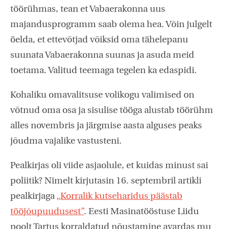
töörühmas, tean et Vabaerakonna uus
majandusprogramm saab olema hea. Võin julgelt
öelda, et ettevõtjad võiksid oma tähelepanu
suunata Vabaerakonna suunas ja asuda meid
toetama. Valitud teemaga tegelen ka edaspidi.
Kohaliku omavalitsuse volikogu valimised on
võtnud oma osa ja sisulise tööga alustab töörühm
alles novembris ja järgmise aasta alguses peaks
jõudma vajalike vastusteni.
Pealkirjas oli viide asjaolule, et kuidas minust sai
poliitik? Nimelt kirjutasin 16. septembril artikli
pealkirjaga
„Korralik kutseharidus päästab
tööjõupuudusest”
. Eesti Masinatööstuse Liidu
poolt Tartus korraldatud nõustamine avardas mu