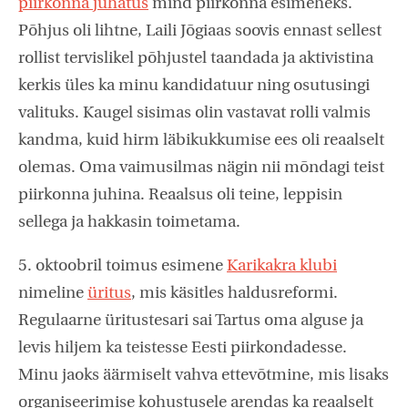
piirkonna juhatus
mind piirkonna esimeheks.
Põhjus oli lihtne, Laili Jõgiaas soovis ennast sellest
rollist tervislikel põhjustel taandada ja aktivistina
kerkis üles ka minu kandidatuur ning osutusingi
valituks. Kaugel sisimas olin vastavat rolli valmis
kandma, kuid hirm läbikukkumise ees oli reaalselt
olemas. Oma vaimusilmas nägin nii mõndagi teist
piirkonna juhina. Reaalsus oli teine, leppisin
sellega ja hakkasin toimetama.
5. oktoobril toimus esimene
Karikakra klubi
nimeline
üritus
, mis käsitles haldusreformi.
Regulaarne üritustesari sai Tartus oma alguse ja
levis hiljem ka teistesse Eesti piirkondadesse.
Minu jaoks äärmiselt vahva ettevõtmine, mis lisaks
organiseerimise kohustusele arendas ka reaalselt