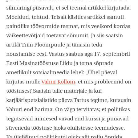
silmaringi piisavalt, et sel teemal artikkel kirjutada.
Mõeldud, tehtud. Teisalt käsitles artikkel samuti
paindlike töövormide teemat, mis veelkord kordas
väikeettevõtjaid toetavat sõnumit. Ja siis saatsin
artikli Triin Ploompuule ja tänasin teda
nõustamise eest. Vastus saabus aga 17. septembril
Eesti Masinatööstuse Liidu ja tema sõprade
ametlikult sotsiaalmeedia lehel: „Ühel päeval
kirjutas mulle
Vahur Kollom
, et mis probleemid on
tööstuses? Saatsin talle materjale ja kui
karjäärispetsialistide päeva Tartus tegime, kutsusin
Vahuri end harima. On väga tervitatav, et poliitikas
tegutsevad inimesed viivad end kurssi ja püüavad
süveneda tööstuse jaoks olulistesse teemadesse.
Ka ülejäänud poliitikutel oleks siit palju õppida.