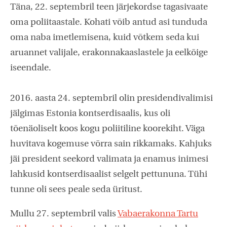
Täna, 22. septembril teen järjekordse tagasivaate
oma poliitaastale. Kohati võib antud asi tunduda
oma naba imetlemisena, kuid võtkem seda kui
aruannet valijale, erakonnakaaslastele ja eelkõige
iseendale.
2016. aasta 24. septembril olin presidendivalimisi
jälgimas Estonia kontserdisaalis, kus oli
tõenäoliselt koos kogu poliitiline koorekiht. Väga
huvitava kogemuse võrra sain rikkamaks. Kahjuks
jäi president seekord valimata ja enamus inimesi
lahkusid kontserdisaalist selgelt pettununa. Tühi
tunne oli sees peale seda üritust.
Mullu 27. septembril valis
Vabaerakonna Tartu