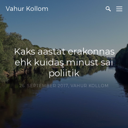
Vahur Kollom
Kaks aastat erakonnas
ehk kuidas minust sai
poliitik
26. SEPTEMBER 2017,
VAHUR KOLLOM