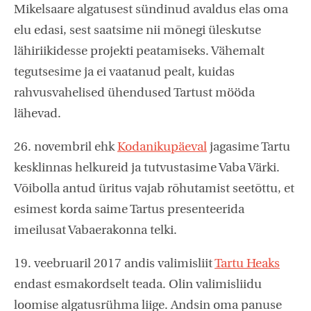
Mikelsaare algatusest sündinud avaldus elas oma
elu edasi, sest saatsime nii mõnegi üleskutse
lähiriikidesse projekti peatamiseks. Vähemalt
tegutsesime ja ei vaatanud pealt, kuidas
rahvusvahelised ühendused Tartust mööda
lähevad.
26. novembril ehk
Kodanikupäeval
jagasime Tartu
kesklinnas helkureid ja tutvustasime Vaba Värki.
Võibolla antud üritus vajab rõhutamist seetõttu, et
esimest korda saime Tartus presenteerida
imeilusat Vabaerakonna telki.
19. veebruaril 2017 andis valimisliit
Tartu Heaks
endast esmakordselt teada. Olin valimisliidu
loomise algatusrühma liige. Andsin oma panuse