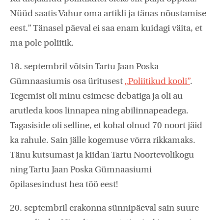
Nüüd saatis Vahur oma artikli ja tänas nõustamise
eest.” Tänasel päeval ei saa enam kuidagi väita, et
ma pole poliitik.
18. septembril võtsin Tartu Jaan Poska
Gümnaasiumis osa üritusest
„Poliitikud kooli”
.
Tegemist oli minu esimese debatiga ja oli au
arutleda koos linnapea ning abilinnapeadega.
Tagasiside oli selline, et kohal olnud 70 noort jäid
ka rahule. Sain jälle kogemuse võrra rikkamaks.
Tänu kutsumast ja kiidan Tartu Noortevolikogu
ning Tartu Jaan Poska Gümnaasiumi
õpilasesindust hea töö eest!
20. septembril erakonna sünnipäeval sain suure