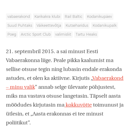
vabaerakond
Karikakra klubi
Rail Baltic
Kodanikupäev
Suud Puhtaks
Väikeettevõtja
Kutseharidus
Kodanikupalk
Poeg
Arctic Sport Club
valimisliit
Tartu Heaks
21. septembril 2015. a sai minust Eesti
Vabaerakonna liige. Peale pikka kaalumist ma
sellise otsuse tegin ning lubasin endale erakonda
astudes, et olen ka aktiivne. Kirjutis „
Vabaerakond
– minu valik
” annab selge ülevaate põhjustest,
miks ma vastava otsuse langetasin. Täpselt aasta
möödudes kirjutasin ma
kokkuvõtte
toimunust ja
ütlesin, et „Aasta erakonnas ei tee minust
poliitikut”.