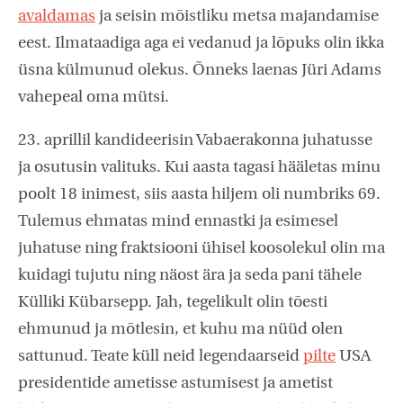
avaldamas
ja seisin mõistliku metsa majandamise
eest. Ilmataadiga aga ei vedanud ja lõpuks olin ikka
üsna külmunud olekus. Õnneks laenas Jüri Adams
vahepeal oma mütsi.
23. aprillil kandideerisin Vabaerakonna juhatusse
ja osutusin valituks. Kui aasta tagasi hääletas minu
poolt 18 inimest, siis aasta hiljem oli numbriks 69.
Tulemus ehmatas mind ennastki ja esimesel
juhatuse ning fraktsiooni ühisel koosolekul olin ma
kuidagi tujutu ning näost ära ja seda pani tähele
Külliki Kübarsepp. Jah, tegelikult olin tõesti
ehmunud ja mõtlesin, et kuhu ma nüüd olen
sattunud. Teate küll neid legendaarseid
pilte
USA
presidentide ametisse astumisest ja ametist