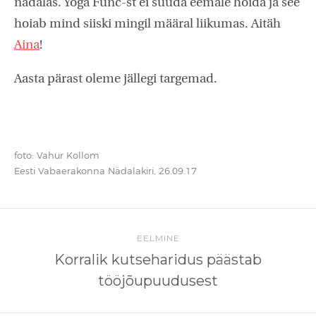
nädalas. Yoga Func-st ei suuda eemale hoida ja see
hoiab mind siiski mingil määral liikumas. Aitäh
Aina
!
Aasta pärast oleme jällegi targemad.
foto: Vahur Kollom
Eesti Vabaerakonna Nädalakiri, 26.09.17
EELMINE
Korralik kutseharidus päästab
tööjõupuudusest