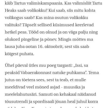
käib Tartus valimiskampaania. Kas valimisliit Tartu
Heaks saab volikokku? Kui saab, siis mitu kohta
volikogus saab? Kas mina osutun volikokku
valituks? Täpselt sellised küsimused keerlevad
hetkel peas. Tööd on olnud ja on väga palju ning
olukord pingeline ja põnev. Mingis mõttes ma
lausa juba ootan 16. oktoobrit, sest siis saab
kõigest puhata.
Ühel päeval ütles mu poeg targasti: „Issi, sa
peaksid Vabaerakonnast natuke puhkama”. Tema
jutus on tõetera sees, sest ta teab, et mulle
meeldivad veel mõned asjad - muusika ja
meelelahutusäri. Samuti on kehakaal näidanud
tõusutrendi ja spordisaali jõuan heal juhul korra