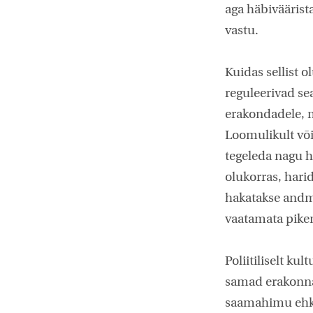
aga häbiväärist
vastu.
Kuidas sellist 
reguleerivad se
erakondadele, m
Loomulikult võib
tegeleda nagu h
olukorras, hari
hakatakse andma
vaatamata pike
Poliitiliselt ku
samad erakonnad
saamahimu ehk o