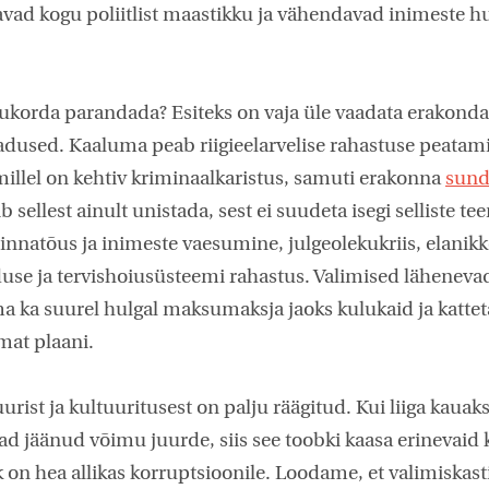
avad kogu poliitlist maastikku ja vähendavad inimeste huv
olukorda parandada? Esiteks on vaja üle vaadata erakond
adused. Kaaluma peab riigieelarvelise rahastuse peatami
illel on kehtiv kriminaalkaristus, samuti erakonna
sund
 sellest ainult unistada, sest ei suudeta isegi selliste t
innatõus ja inimeste vaesumine, julgeolekukriis, elanikk
duse ja tervishoiusüsteemi rahastus. Valimised läheneva
 ka suurel hulgal maksumaksja jaoks kulukaid ja kattet
mat plaani.
ltuurist ja kultuuritusest on palju räägitud. Kui liiga kaua
 jäänud võimu juurde, siis see toobki kaasa erinevaid k
n hea allikas korruptsioonile. Loodame, et valimiskast