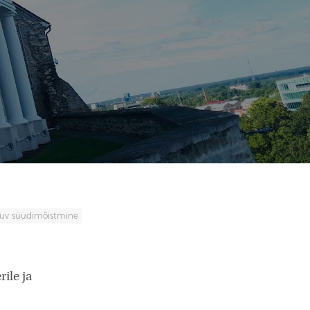
uv süüdimõistmine
rile ja