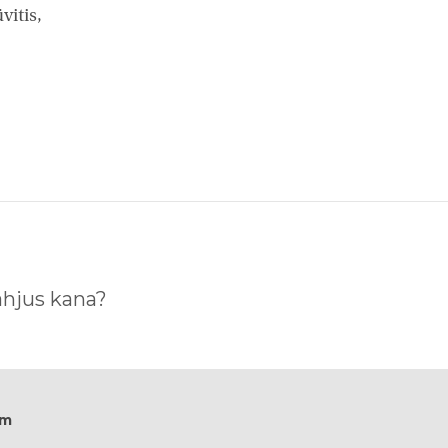
vitis,
ahjus kana?
om