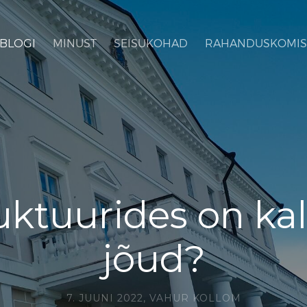
BLOGI
MINUST
SEISUKOHAD
RAHANDUSKOMIS
uktuurides on ka
jõud?
7. JUUNI 2022,
VAHUR KOLLOM