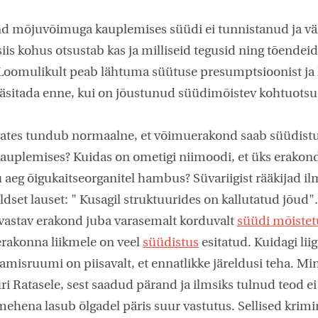
 mõjuvõimuga kauplemises süüdi ei tunnistanud ja väiti
 siis kohus otsustab kas ja milliseid tegusid ning tõendeid
oomulikult peab lähtuma süütuse presumptsioonist ja k
äsitada enne, kui on jõustunud süüdimõistev kohtuotsu
rvates tundub normaalne, et võimuerakond saab süüdist
uplemises? Kuidas on ometigi niimoodi, et üks erakond
 aeg õigukaitseorganitel hambus? Süvariigist rääkijad il
uldset lauset: " Kusagil struktuurides on kallutatud jõud"
vastav erakond juba varasemalt korduvalt
süüdi mõiste
erakonna liikmele on veel
süüdistus
esitatud. Kuidagi lii
amisruumi on piisavalt, et ennatlikke järeldusi teha. Min
ri Ratasele, sest saadud pärand ja ilmsiks tulnud teod ei
mehena lasub õlgadel päris suur vastutus. Sellised kri