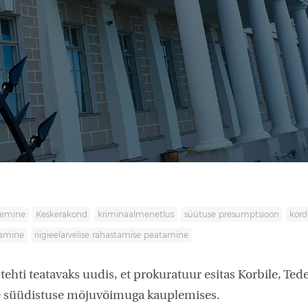
lemine
Keskerakond
kriminaalmenetlus
süütuse presumptsioon
kord
tamine
riigieelarvelise rahastamise peatamine
tehti teatavaks uudis, et prokuratuur esitas Korbile, Tede
 süüdistuse mõjuvõimuga kauplemises.