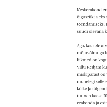
Keskerakond end
õigusriik ja eks
tõendamiseks. L
süüdi olevana k
Aga, kas teie a
mõjuvõimuga ka
liikmed on kogu
Villu Reiljani k
miskipärast on 
mõnelegi selle 
kõike ja tõlgend
tunnen kaasa Jü
erakonda ja esi