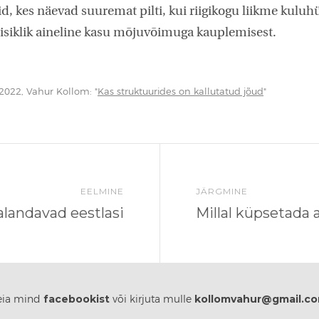
id, kes näevad suuremat pilti, kui riigikogu liikme kuluhü
isiklik aineline kasu mõjuvõimuga kauplemisest.
 2022, Vahur Kollom: "
Kas struktuurides on kallutatud jõud
"
EELMINE
JÄRGMINE
andavad eestlasi
Millal küpsetada 
facebookist
kollomvahur@gmail.c
eia mind
või kirjuta mulle