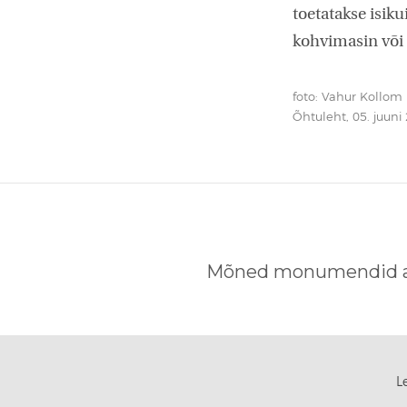
toetatakse isiku
kohvimasin või 
foto: Vahur Kollom
Õhtuleht, 05. juuni
Mõned monumendid al
L