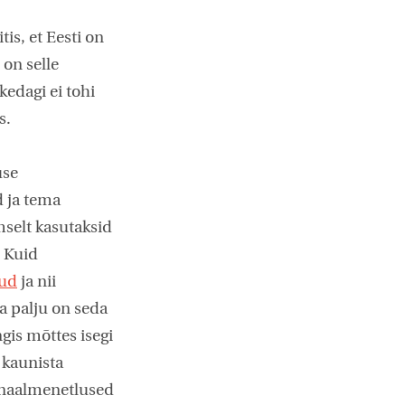
s, et Eesti on
 on selle
edagi ei tohi
s.
use
 ja tema
mselt kasutaksid
. Kuid
tud
ja nii
ga palju on seda
gis mõttes isegi
 kaunista
minaalmenetlused