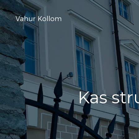
Vahur Kollom
Kas str