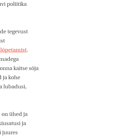
i poliitika
ade tegevust
st
lõpetamist
.
eemadega
onna kaitse sõja
d ja kohe
a lubadusi,
ks on ühed ja
iusatusi ja
i juures