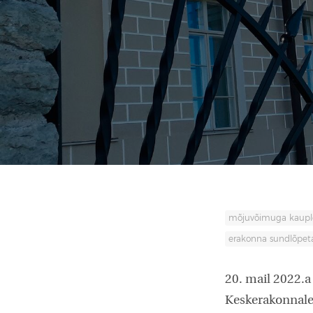
mõjuvõimuga kaup
erakonna sundlõpe
20. mail 2022.a 
Keskerakonnale