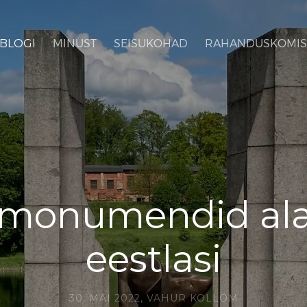
BLOGI
MINUST
SEISUKOHAD
RAHANDUSKOMIS
monumendid al
eestlasi
30. MAI 2022,
VAHUR KOLLOM