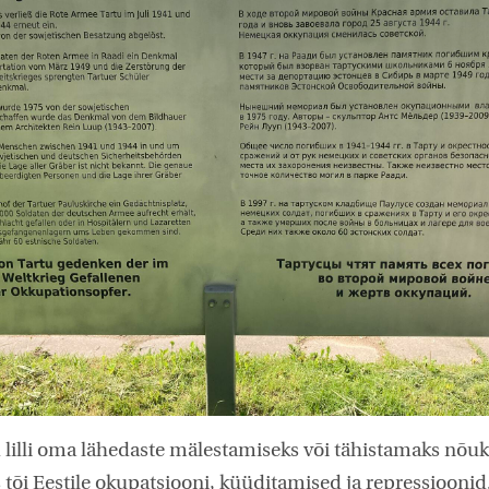
 lilli oma lähedaste mälestamiseks või tähistamaks nõu
tõi Eestile okupatsiooni, küüditamised ja repressioonid