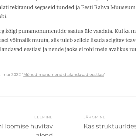
ati tekitanud segaseid tunded ja Eesti Rahva Muuseumi
obi.
eg kõigi punamonumentide saatus üle vaadata. Kui ka m
sel võimalik muuta, siis tuleb sellele lisada selgitav tea
davad eestlasi ja nende jaoks ei tohi meie avalikus ru
. mai 2022 "
Mõned monumendid alandavad eestlasi
"
EELMINE
JÄRGMINE
i loomise huvitav
Kas struktuurides
ajend