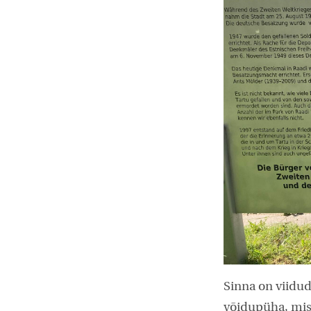
Sinna on viidud
võidupüha, mis 