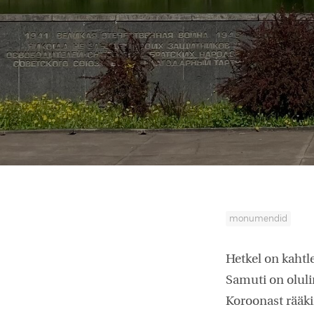
monumendid
Hetkel on kahtl
Samuti on oluli
Koroonast rääk