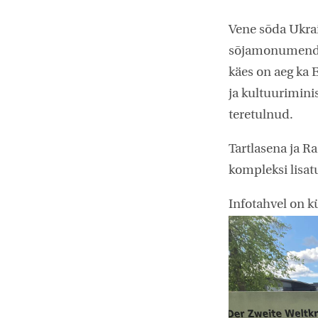
Vene sõda Ukra
sõjamonumendid
käes on aeg ka 
ja kultuurimin
teretulnud.
Tartlasena ja R
kompleksi lisatu
Infotahvel on k