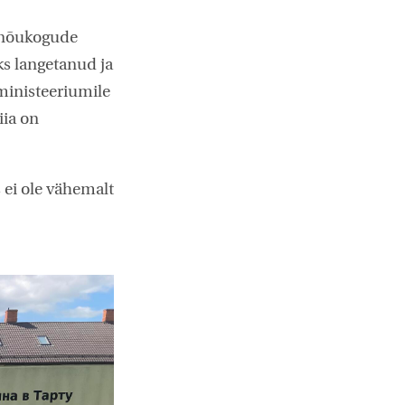
d nõukogude
s langetanud ja
eministeeriumile
iia on
 ei ole vähemalt