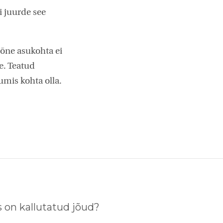
 juurde see
õne asukohta ei
ve. Teatud
umis kohta olla.
 on kallutatud jõud?