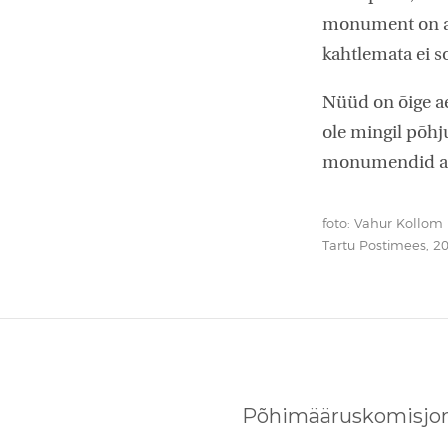
monument on al
kahtlemata ei s
Nüüd on õige a
ole mingil põhju
monumendid alan
foto: Vahur Kollom
Tartu Postimees, 20
Põhimääruskomisjon