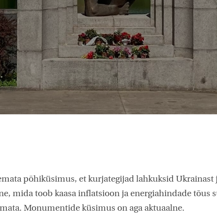
emata põhiküsimus, et kurjategijad lahkuksid Ukrainast 
ne, mida toob kaasa inflatsioon ja energiahindade tõus s
imata. Monumentide küsimus on aga aktuaalne.