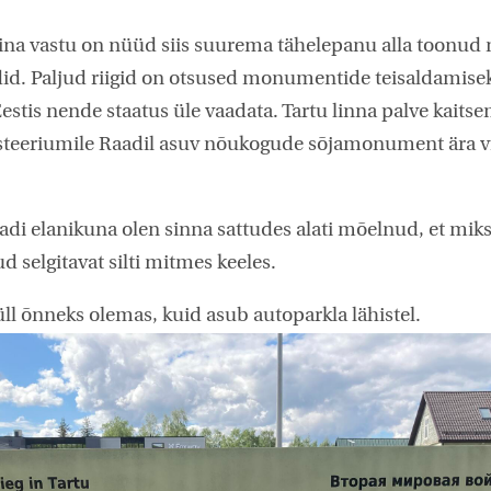
ina vastu on nüüd siis suurema tähelepanu alla toonu
. Paljud riigid on otsused monumentide teisaldamisek
Eestis nende staatus üle vaadata. Tartu linna palve kaits
isteeriumile Raadil asuv nõukogude sõjamonument ära v
aadi elanikuna olen sinna sattudes alati mõelnud, et miks
d selgitavat silti mitmes keeles.
üll õnneks olemas, kuid asub autoparkla lähistel.