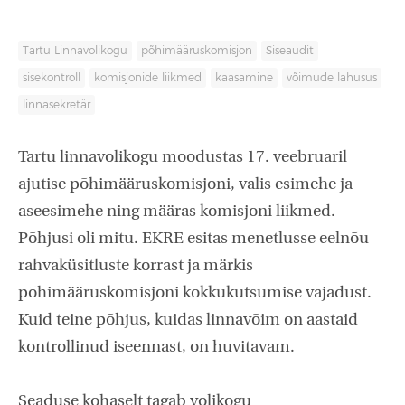
Tartu Linnavolikogu
põhimääruskomisjon
Siseaudit
sisekontroll
komisjonide liikmed
kaasamine
võimude lahusus
linnasekretär
Tartu linnavolikogu moodustas 17. veebruaril
ajutise põhimääruskomisjoni, valis esimehe ja
aseesimehe ning määras komisjoni liikmed.
Põhjusi oli mitu. EKRE esitas menetlusse eelnõu
rahvaküsitluste korrast ja märkis
põhimääruskomisjoni kokkukutsumise vajadust.
Kuid teine põhjus, kuidas linnavõim on aastaid
kontrollinud iseennast, on huvitavam.
Seaduse kohaselt tagab volikogu