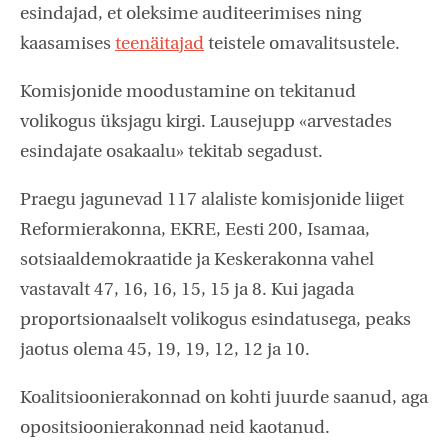
esindajad, et oleksime auditeerimises ning
kaasamises
teenäitajad
teistele omavalitsustele.
Komisjonide moodustamine on tekitanud
volikogus üksjagu kirgi. Lausejupp «arvestades
esindajate osakaalu» tekitab segadust.
Praegu jagunevad 117 alaliste komisjonide liiget
Reformierakonna, EKRE, Eesti 200, Isamaa,
sotsiaaldemokraatide ja Keskerakonna vahel
vastavalt 47, 16, 16, 15, 15 ja 8. Kui jagada
proportsionaalselt volikogus esindatusega, peaks
jaotus olema 45, 19, 19, 12, 12 ja 10.
Koalitsioonierakonnad on kohti juurde saanud, aga
opositsioonierakonnad neid kaotanud.