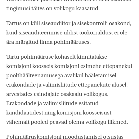
tingimusi täites on volikogu kaasatud.
Tartus on küll siseaudiitor ja sisekontrolli osakond,
kuid siseauditeerimise üldist töökorraldust ei ole
ära märgitud linna põhimääruses.
Tartu põhimääruse kohaselt kinnitatakse
komisjoni koosseis komisjoni esimehe ettepanekul
poolthäälteenamusega avalikul hääletamisel
erakondade ja valimisliitude ettepanekute alusel,
arvestades esindajate osakaalu volikogus.
Erakondade ja valimisliitude esitatud
kandidaatidest ning komisjoni koosseisust
vähemalt pooled peavad olema volikogu liikmed.
Põhimääruskomisjoni moodustamisel otsustas