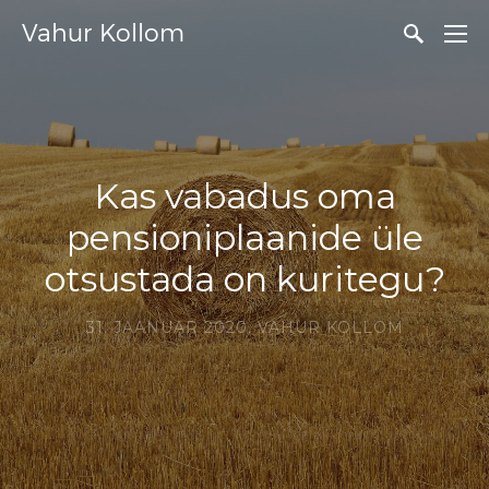
Vahur Kollom
Kas vabadus oma
pensioniplaanide üle
otsustada on kuritegu?
31. JAANUAR 2020,
VAHUR KOLLOM