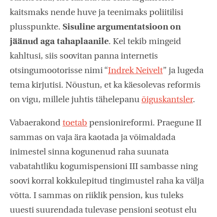
kaitsmaks nende huve ja teenimaks poliitilisi
plusspunkte.
Sisuline argumentatsioon on
jäänud aga tahaplaanile
. Kel tekib mingeid
kahltusi, siis soovitan panna internetis
otsingumootorisse nimi “
Indrek Neivelt
” ja lugeda
tema kirjutisi. Nõustun, et ka käesolevas reformis
on vigu, millele juhtis tähelepanu
õiguskantsler
.
Vabaerakond
toetab
pensionireformi. Praegune II
sammas on vaja ära kaotada ja võimaldada
inimestel sinna kogunenud raha suunata
vabatahtliku kogumispensioni III sambasse ning
soovi korral kokkulepitud tingimustel raha ka välja
võtta. I sammas on riiklik pension, kus tuleks
uuesti suurendada tulevase pensioni seotust elu