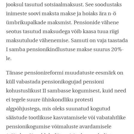
jooksul tasutud sotsiaalmaksust. See soodustaks
inimeste soovi maksta makse ja hoiaks ära n-ö
ümbrikupalkade maksmist. Pensionide vähene
seotus tasutud maksudega võib kaasa tuua riigi
maksutulude vähenemise. Samuti on vaja taastada
I samba pensionikindlustuse makse suurus 20%-
le.
Tänase pensionireformi muudatuste eesmärk on
küll vabastada pensionikogujad pensioni
kohustuslikust II sambasse kogumisest, kuid need
ei tegele suure ühiskondliku protesti
algpõhjustega, mis oleks suunatud kogutud
säästude tootlikuse kasvatamisele või vabatahtlike
pensionikogumise võimaluste avardamisele