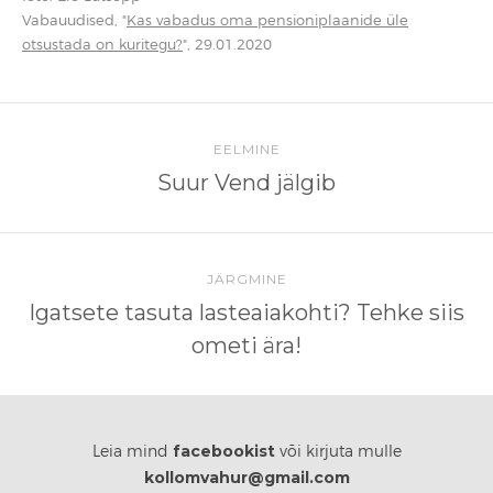
Vabauudised, "
Kas vabadus oma pensioniplaanide üle
otsustada on kuritegu?
", 29.01.2020
EELMINE
Suur Vend jälgib
JÄRGMINE
Igatsete tasuta lasteaiakohti? Tehke siis
ometi ära!
facebookist
Leia mind
või kirjuta mulle
kollomvahur@gmail.com