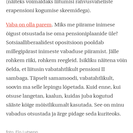
(näiteks võimaldaks liitumisi rahvusvaheliste
erapensioni kogumise skeemidega).
Vaba on olla parem
. Miks me piirame inimese
õigust otsustada ise oma pensioniplaanide üle?
Sotsiaalliberaalidest opositsioon pooldab
millegipärast inimeste vabaduse piiramist. Jälle
rohkem riiki, rohkem reegleid. Isikliku näitena võin
öelda, et liitusin vabatahtlikult pensioni II
sambaga. Täpselt samamoodi, vabatahtlikult,
soovin ma selle lepingu lõpetada. Kuid enne, kui
otsuse langetan, kaalun, kuidas juba kogutud
sääste kõige mõistlikumalt kasutada. See on minu
vabadus otsustada ja ärge pidage seda kuriteoks.
foto: Elo Lutsepp