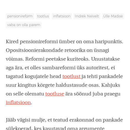
pensionireform
tootlus
inflatsioon
Indrek Neivelt
Ülle Madise
vaba on olla parem
Kired pensionireformi ümber on oma haripunktis.
Opositsioonierakondade retoorika on üsnagi
võimas. Reformi peetakse kuriteoks. Unustatakse
aga ära, et olles sambareformi üks autoritest, ei
tagatud kogujatele head
tootlust
ja tehti pankadele
suur kingitus kõrgete haldustasude osas. Kahjuks
on selle olematu
tootluse
ära söönud juba praegu
inflatsioon
.
Jääb vägisi mulje, et teatud erakonnad on pankade
sülekoerad, kes kasutavad oma argumente