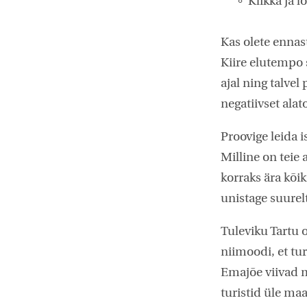
Klikka ja 
Kas olete ennas
Kiire elutempo s
ajal ning talve
negatiivset alat
Proovige leida i
Milline on teie
korraks ära kõi
unistage suurel
Tuleviku Tartu o
niimoodi, et tur
Emajõe viivad m
turistid üle maa