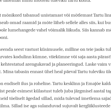
loe lähemalt minu mõtteid tuleviku Tartu kohta.
t mõnikord tabanud unistamast või mõtlemast Tartu linn
eab omad raamid ja mõte läheb sellele alles siis, kui bus
l pole lumehangede vahel võimalik liikuda. Siis kannab 
ooni.
seenda seest vastust küsimusele, milline on teie jaoks tul
 arvates kodulinn kümne, viiekümne või saja aasta päras
k kehtestatud arengukavad ja planeeringud. Laske vaim v
t. Mina tabasin ennast ühel heal päeval Tartu tuleviku ü
n endiselt ilus ja roheline. Tartu kesklinn ja Emajõe kal
ist peale esimest külastust tuleb juba järgmisel aastal ta
eid tõeliselt ägedad sillad, mida tulevad imetlema saj
ilma. Sillad ise aga sulanduvad sujuvalt kergliiklusteede