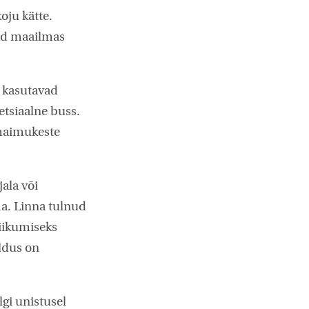
oju kätte.
vad maailmas
 kasutavad
etsiaalne buss.
maimukeste
ala või
ma. Linna tulnud
liikumiseks
aldus on
gi unistusel