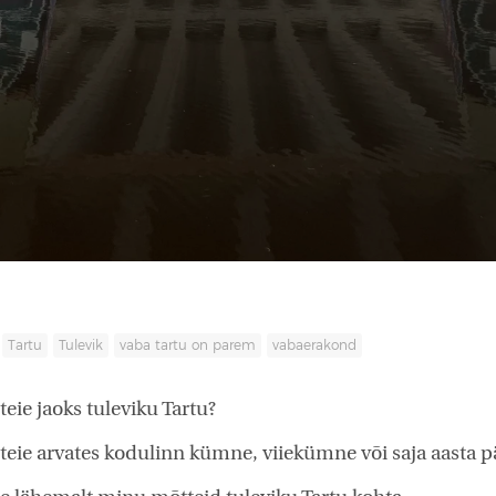
Tartu
Tulevik
vaba tartu on parem
vabaerakond
teie jaoks tuleviku Tartu?
 teie arvates kodulinn kümne, viiekümne või saja aasta p