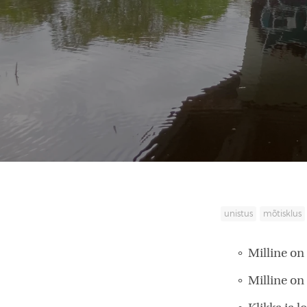
unistus
mõtisklus
Milline on 
Milline on