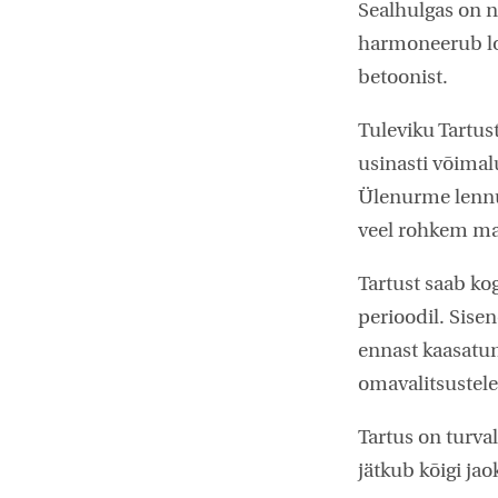
Sealhulgas on ni
harmoneerub loo
betoonist.
Tuleviku Tartust
usinasti võimal
Ülenurme lenn
veel rohkem ma
Tartust saab ko
perioodil. Sisen
ennast kaasatun
omavalitsustele,
Tartus on turva
jätkub kõigi jao