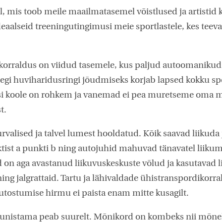
l, mis toob meile maailmatasemel võistlused ja artistid k
aalseid treeningutingimusi meie sportlastele, kes tee
korraldus on viidud tasemele, kus paljud autoomanikud
isegi huviharidusringi jõudmiseks korjab lapsed kokku sp
i koole on rohkem ja vanemad ei pea muretseme oma 
t.
valised ja talvel lumest hooldatud. Kõik saavad liikuda j
ktist a punkti b ning autojuhid mahuvad tänavatel liiku
d on aga avastanud liikuvuskeskuste võlud ja kasutavad 
ning jalgrattaid. Tartu ja lähivaldade ühistranspordikorr
utostumise hirmu ei paista enam mitte kusagilt.
 unistama peab suurelt. Mõnikord on kombeks nii mõnel