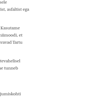
sele
t, asfaltist ega
e. Kasutame
niimoodi, et
vavad Tartu
tevahelisel
ane tunneb
rjumiskohti