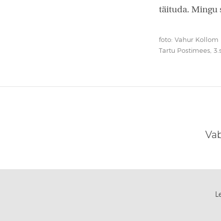
täituda. Mingu 
foto: Vahur Kollom
Tartu Postimees, 3
Va
L