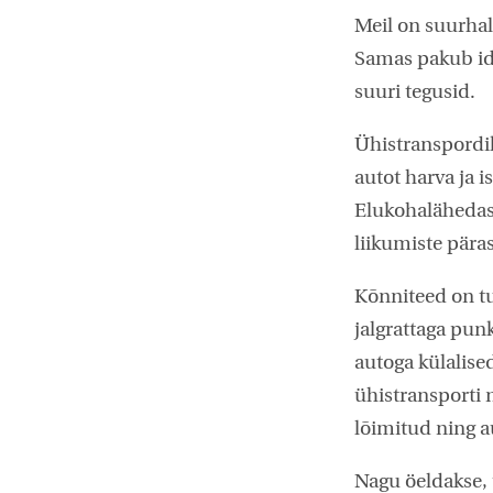
Meil on suurhal
Samas pakub ide
suuri tegusid.
Ühistranspordi
autot harva ja 
Elukohalähedas
liikumiste päras
Kõnniteed on tur
jalgrattaga pun
autoga külalise
ühistransporti 
lõimitud ning a
Nagu öeldakse,