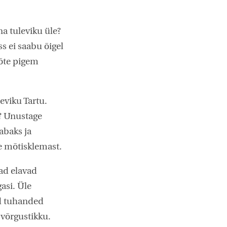
a tuleviku üle?
s ei saabu õigel
mõte pigem
eviku Tartu.
t? Unustage
abaks ja
le mõtisklemast.
dad elavad
gasi. Üle
ad tuhanded
 võrgustikku.