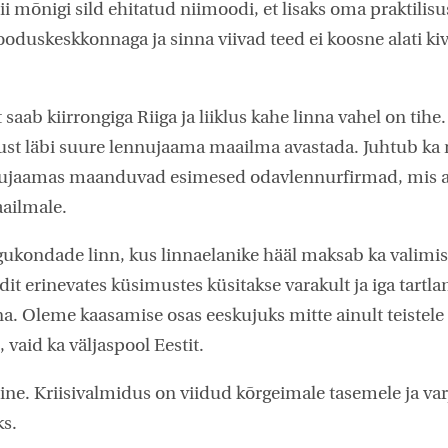
i mõnigi sild ehitatud niimoodi, et lisaks oma praktilisu
duskeskkonnaga ja sinna viivad teed ei koosne alati kivis
 saab kiirrongiga Riiga ja liiklus kahe linna vahel on tih
ust läbi suure lennujaama maailma avastada. Juhtub ka 
ujaamas maanduvad esimesed odavlennurfirmad, mis a
ailmale.
gukondade linn, kus linnaelanike hääl maksab ka valimis
dit erinevates küsimustes küsitakse varakult ja iga tartl
a. Oleme kaasamise osas eeskujuks mitte ainult teistele
 vaid ka väljaspool Eestit.
line. Kriisivalmidus on viidud kõrgeimale tasemele ja va
ks.