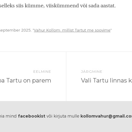
selleks siis kümme, viiskümmend või sada aastat.
.september 2025, "
Vahur Kollom: millist Tartut me soovime
"
EELMINE
JÄRGMINE
ba Tartu on parem
Vali Tartu linnas 
facebookist
kollomvahur@gmail.c
eia mind
või kirjuta mulle