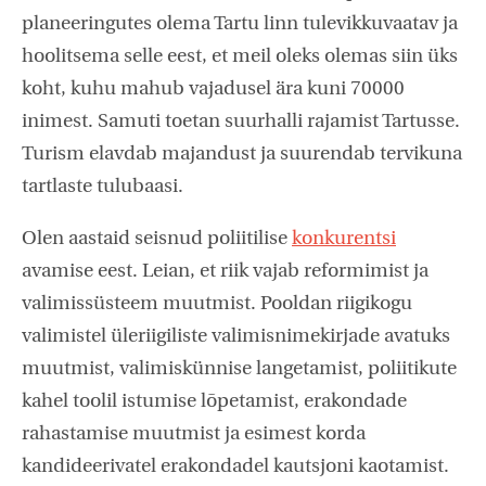
planeeringutes olema Tartu linn tulevikkuvaatav ja
hoolitsema selle eest, et meil oleks olemas siin üks
koht, kuhu mahub vajadusel ära kuni 70000
inimest. Samuti toetan suurhalli rajamist Tartusse.
Turism elavdab majandust ja suurendab tervikuna
tartlaste tulubaasi.
Olen aastaid seisnud poliitilise
konkurentsi
avamise eest. Leian, et riik vajab reformimist ja
valimissüsteem muutmist. Pooldan riigikogu
valimistel üleriigiliste valimisnimekirjade avatuks
muutmist, valimiskünnise langetamist, poliitikute
kahel toolil istumise lõpetamist, erakondade
rahastamise muutmist ja esimest korda
kandideerivatel erakondadel kautsjoni kaotamist.