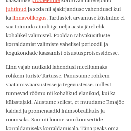
kaasamise
probleemile
korduvalt tähelepanu
juhtinud
ja seda nii ajakirjanduse vahendusel kui
ka
linnavolikogus
. Tartlastelt arvamuse küsimine ei
saa toimuda ainult iga nelja aasta järel ehk
kohalikel valimistel. Pooldan rahvaküsitluste
korraldamist valimiste vahelisel perioodil ja
kogukondade kaasamist otsustusprotsessidesse.
Linn vajab nutikaid lahendusi meelitamaks
rohkem turiste Tartusse. Panustame rohkem
vaatamisväärsustesse ja tegevustesse, millest
tunnevad rõõmu nii kohalikud elanikud, kui ka
külastajaid. Alustame sellest, et muudame Emajõe
kaldad ja promenaadid inimsõbralikuks ja
rõõmsaks. Samuti loome suurkontsertide
korraldamiseks korraldamisala. Täna peaks oma