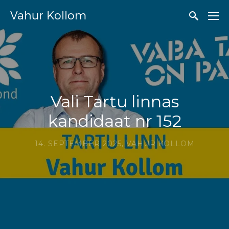
Vahur Kollom
Vali Tartu linnas
kandidaat nr 152
14. SEPTEMBER 2025,
VAHUR KOLLOM