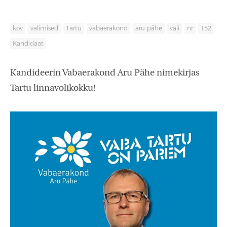
kov
valimised
Tartu
vabaerakond
aru pähe
vali
nr
152
Kandidaat
Kandideerin Vabaerakond Aru Pähe nimekirjas
Tartu linnavolikokku!