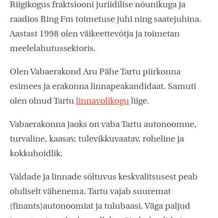
Riigikogus fraktsiooni juriidilise nõunikuga ja
raadios Ring Fm toimetuse juhi ning saatejuhina.
Aastast 1998 olen väikeettevõtja ja toimetan
meelelahutussektoris.
Olen Vabaerakond Aru Pähe Tartu piirkonna
esimees ja erakonna linnapeakandidaat. Samuti
olen olnud Tartu
linnavolikogu
liige.
Vabaerakonna jaoks on vaba Tartu autonoomne,
turvaline, kaasav, tulevikkuvaatav, roheline ja
kokkuhoidlik.
Valdade ja linnade sõltuvus keskvalitsusest peab
oluliselt vähenema. Tartu vajab suuremat
(finants)autonoomiat ja tulubaasi. Väga paljud