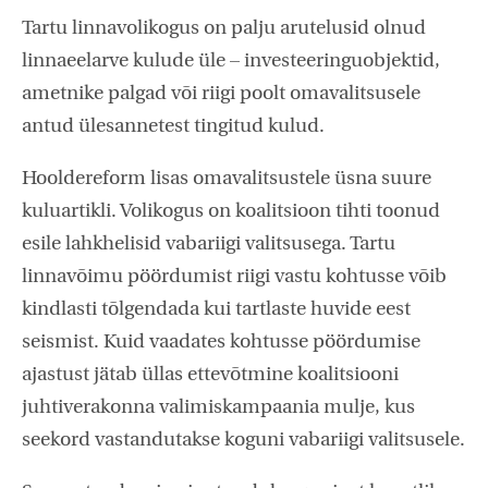
Tartu linnavolikogus on palju arutelusid olnud
linnaeelarve kulude üle – investeeringuobjektid,
ametnike palgad või riigi poolt omavalitsusele
antud ülesannetest tingitud kulud.
Hooldereform lisas omavalitsustele üsna suure
kuluartikli. Volikogus on koalitsioon tihti toonud
esile lahkhelisid vabariigi valitsusega. Tartu
linnavõimu pöördumist riigi vastu kohtusse võib
kindlasti tõlgendada kui tartlaste huvide eest
seismist. Kuid vaadates kohtusse pöördumise
ajastust jätab üllas ettevõtmine koalitsiooni
juhtiverakonna valimiskampaania mulje, kus
seekord vastandutakse koguni vabariigi valitsusele.