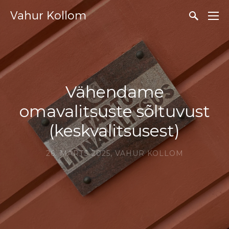
Vahur Kollom
Vähendame
omavalitsuste sõltuvust
(keskvalitsusest)
26. MÄRTS 2025,
VAHUR KOLLOM