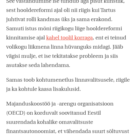
See vastandumine ise tundub aga pisut kunstlik,
sest hooldereformi ajal oli nii riigis kui Tartus
juhtivat rolli kandmas üks ja sama erakond.
Samuti istus mõni riigikogu liige hooldereformi
kinnitamise ajal
kahel toolil korraga
, ent ei teinud
volikogu liikmena linna hüvanguks midagi. Jääb
vägisi mulje, et ise tekitatakse probleem ja siis
asutakse seda lahendama.
Samas toob kohtumenetlus linnavalitsusele, riigile
ja ka kohtule kaasa lisakulusid.
Majanduskoostöö ja -arengu organisatsioon
(OECD) on korduvalt soovitanud Eestil
suurendada kohalike omavalitsuste
finantsautonoomiat, et vähendada suurt sõltuvust