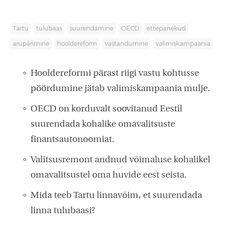
Tartu
tulubaas
suurendamine
OECD
ettepanekud
arupärimine
hooldereform
vastandumine
valimiskampaania
Hooldereformi pärast riigi vastu kohtusse
pöördumine jätab valimiskampaania mulje.
OECD on korduvalt soovitanud Eestil
suurendada kohalike omavalitsuste
finantsautonoomiat.
Valitsusremont andnud võimaluse kohalikel
omavalitsustel oma huvide eest seista.
Mida teeb Tartu linnavõim, et suurendada
linna tulubaasi?