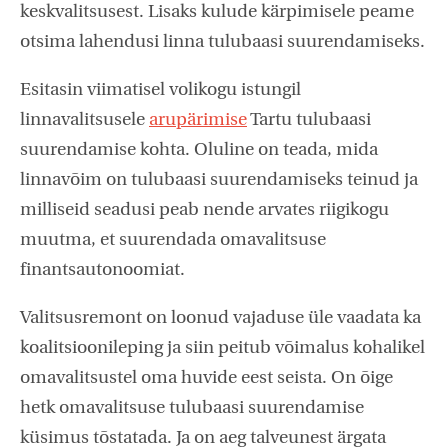
keskvalitsusest. Lisaks kulude kärpimisele peame
otsima lahendusi linna tulubaasi suurendamiseks.
Esitasin viimatisel volikogu istungil
linnavalitsusele
arupärimise
Tartu tulubaasi
suurendamise kohta. Oluline on teada, mida
linnavõim on tulubaasi suurendamiseks teinud ja
milliseid seadusi peab nende arvates riigikogu
muutma, et suurendada omavalitsuse
finantsautonoomiat.
Valitsusremont on loonud vajaduse üle vaadata ka
koalitsioonileping ja siin peitub võimalus kohalikel
omavalitsustel oma huvide eest seista. On õige
hetk omavalitsuse tulubaasi suurendamise
küsimus tõstatada. Ja on aeg talveunest ärgata