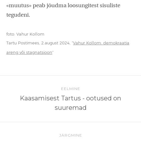
«muutus» peab jõudma loosungitest sisuliste
tegudeni.
foto: Vahur Kollom
Tartu Postimees, 2.august 2024, “
Vahur Kollom: demokraatia
areng või stagnatsioon
”
EELMINE
Kaasamisest Tartus - ootused on
suuremad
JÄRGMINE