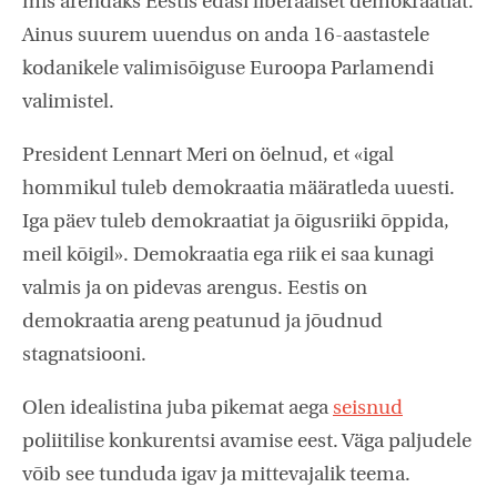
mis arendaks Eestis edasi liberaalset demokraatiat.
Ainus suurem uuendus on anda 16-aastastele
kodanikele valimisõiguse Euroopa Parlamendi
valimistel.
President Lennart Meri on öelnud, et «igal
hommikul tuleb demokraatia määratleda uuesti.
Iga päev tuleb demokraatiat ja õigusriiki õppida,
meil kõigil». Demokraatia ega riik ei saa kunagi
valmis ja on pidevas arengus. Eestis on
demokraatia areng peatunud ja jõudnud
stagnatsiooni.
Olen idealistina juba pikemat aega
seisnud
poliitilise konkurentsi avamise eest. Väga paljudele
võib see tunduda igav ja mittevajalik teema.