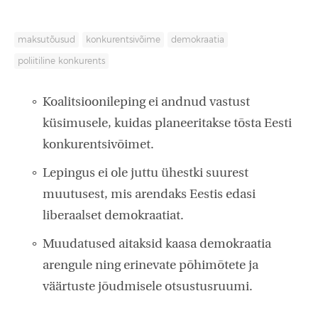
maksutõusud
konkurentsivõime
demokraatia
poliitiline konkurents
Koalitsioonileping ei andnud vastust
küsimusele, kuidas planeeritakse tõsta Eesti
konkurentsivõimet.
Lepingus ei ole juttu ühestki suurest
muutusest, mis arendaks Eestis edasi
liberaalset demokraatiat.
Muudatused aitaksid kaasa demokraatia
arengule ning erinevate põhimõtete ja
väärtuste jõudmisele otsustusruumi.