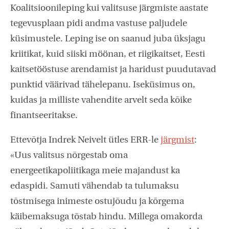
Koalitsioonileping kui valitsuse järgmiste aastate
tegevusplaan pidi andma vastuse paljudele
küsimustele. Leping ise on saanud juba üksjagu
kriitikat, kuid siiski möönan, et riigikaitset, Eesti
kaitsetööstuse arendamist ja haridust puudutavad
punktid väärivad tähelepanu. Iseküsimus on,
kuidas ja milliste vahendite arvelt seda kõike
finantseeritakse.
Ettevõtja Indrek Neivelt ütles ERR-le
järgmist
:
«Uus valitsus nõrgestab oma
energeetikapoliitikaga meie majandust ka
edaspidi. Samuti vähendab ta tulumaksu
tõstmisega inimeste ostujõudu ja kõrgema
käibemaksuga tõstab hindu. Millega omakorda