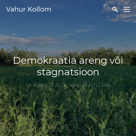
Vahur Kollom
Demokraatia areng või
stagnatsioon
13. AUGUST 2024,
VAHUR KOLLOM