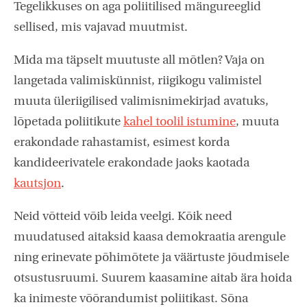
Tegelikkuses on aga poliitilised mängureeglid
sellised, mis vajavad muutmist.
Mida ma täpselt muutuste all mõtlen? Vaja on
langetada valimiskünnist, riigikogu valimistel
muuta üleriigilised valimisnimekirjad avatuks,
lõpetada poliitikute
kahel toolil istumine
, muuta
erakondade rahastamist, esimest korda
kandideerivatele erakondade jaoks kaotada
kautsjon
.
Neid võtteid võib leida veelgi. Kõik need
muudatused aitaksid kaasa demokraatia arengule
ning erinevate põhimõtete ja väärtuste jõudmisele
otsustusruumi. Suurem kaasamine aitab ära hoida
ka inimeste võõrandumist poliitikast. Sõna