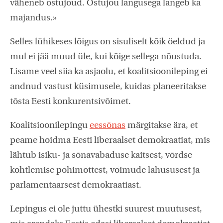
väheneb ostujõud. Ostujõu langusega langeb ka
majandus.»
Selles lühikeses lõigus on sisuliselt kõik öeldud ja
mul ei jää muud üle, kui kõige sellega nõustuda.
Lisame veel siia ka asjaolu, et koalitsioonileping ei
andnud vastust küsimusele, kuidas planeeritakse
tõsta Eesti konkurentsivõimet.
Koalitsioonilepingu
eessõnas
märgitakse ära, et
peame hoidma Eesti liberaalset demokraatiat, mis
lähtub isiku- ja sõnavabaduse kaitsest, võrdse
kohtlemise põhimõttest, võimude lahususest ja
parlamentaarsest demokraatiast.
Lepingus ei ole juttu ühestki suurest muutusest,