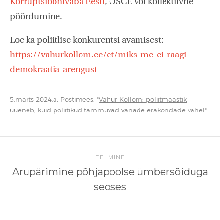
Korruptsioonivaba Eesti
, OSCE või kollektiivne
pöördumine.
Loe ka poliitlise konkurentsi avamisest:
https://vahurkollom.ee/et/miks-me-ei-raagi-
demokraatia-arengust
5.märts 2024.a, Postimees, "
Vahur Kollom: poliitmaastik
uueneb, kuid poliitikud tammuvad vanade erakondade vahel"
EELMINE
Arupärimine põhjapoolse ümbersõiduga
seoses