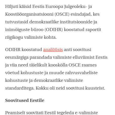
Hiljuti käisid Eestis Euroopa Julgeoleku- ja
Koostööorganisatsiooni (OSCE) esindajad, kes
tutvustasid demokraatlike institutsioonide ja
inimõiguste büroo (ODIHR) koostatud raportit
riigikogu valimiste kohta.
ODIHR koostatud
analüüsis
anti soovitusi
eesmärgiga parandada valimiste elluviimist Eestis
ja viia need täielikult kooskõlla OSCE raames
võetud kohustuste ja muude rahvusvaheliste
kohustuste ja demokraatlike valimiste
standarditega. Kokku oli neid soovitusi kuusteist.
Soovitused Eestile
Peamiselt soovitati Eestil tegeleda e-valimiste