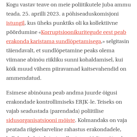
Kogu vastav teave on meie poliitikutele juba ammu
teada. 25. aprilli 2023. a põhiseaduskomisjoni
istungil
, kus üheks punktiks oli ka kollektiivne
pöördumine «
Korruptsioonikuritegude eest peab
erakonda karistama sundlõpetamisega
,» selgitasin
täiendavalt, et sundlõpetamine peaks olema
viimane abinõu riikliku sunni kohaldamisel, kui
kõik muud vähem piiravamad kaitsevahendid on
ammendatud.
Esimese abinõuna peab andma juurde õigusi
erakondade kontrollimiseks ERJK-le. Teiseks on
vajab seadustada (parendada) poliitilise
sidusorganisatsiooni mõiste
. Kolmandaks on vaja
peatada riigieelarveline rahastus erakondadele,