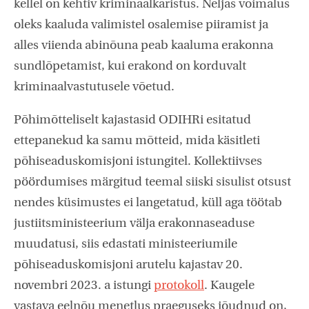
kellel on kehtiv kriminaalkaristus. Neljas võimalus
oleks kaaluda valimistel osalemise piiramist ja
alles viienda abinõuna peab kaaluma erakonna
sundlõpetamist, kui erakond on korduvalt
kriminaalvastutusele võetud.
Põhimõtteliselt kajastasid ODIHRi esitatud
ettepanekud ka samu mõtteid, mida käsitleti
põhiseaduskomisjoni istungitel. Kollektiivses
pöördumises märgitud teemal siiski sisulist otsust
nendes küsimustes ei langetatud, küll aga töötab
justiitsministeerium välja erakonnaseaduse
muudatusi, siis edastati ministeeriumile
põhiseaduskomisjoni arutelu kajastav 20.
novembri 2023. a istungi
protokoll
. Kaugele
vastava eelnõu menetlus praeguseks jõudnud on,