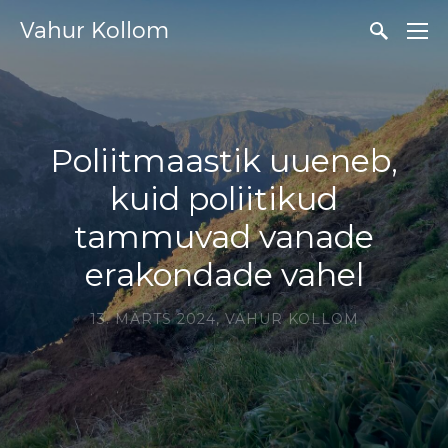
Vahur Kollom
Poliitmaastik uueneb,
kuid poliitikud
tammuvad vanade
erakondade vahel
13. MÄRTS 2024,
VAHUR KOLLOM