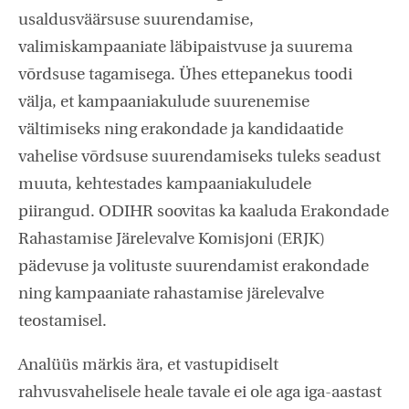
usaldusväärsuse suurendamise,
valimiskampaaniate läbipaistvuse ja suurema
võrdsuse tagamisega. Ühes ettepanekus toodi
välja, et kampaaniakulude suurenemise
vältimiseks ning erakondade ja kandidaatide
vahelise võrdsuse suurendamiseks tuleks seadust
muuta, kehtestades kampaaniakuludele
piirangud. ODIHR soovitas ka kaaluda Erakondade
Rahastamise Järelevalve Komisjoni (ERJK)
pädevuse ja volituste suurendamist erakondade
ning kampaaniate rahastamise järelevalve
teostamisel.
Analüüs märkis ära, et vastupidiselt
rahvusvahelisele heale tavale ei ole aga iga-aastast