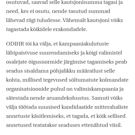
osutuvad, saavad selle kautsjonisumma tagasi ja
need, kes ei osutu, nende tasutud summad
lähevad riigi tuludesse. Vähemalt kautsjoni võiks
tagastada kõikidele erakondadele.
ODIHR tõi ka välja, et kampaaniakulutuste
läbipaistvuse suurendamiseks ja kõigi valimistel
osalejate õigusnormide järgimise tagamiseks peab
seadus sisaldama põhjalikku määratlust selle
kohta, millised tegevused sõltumatute kolmandate
organisatsioonide puhul on valimiskampaania ja
sätestada nende aruandekohustus. Samuti võiks
välja töötada suunised kandidaatide mitterahaliste
annetuste käsitlemiseks, et tagada, et kõik sellised
annetused teatatakse seaduses ettenähtud viisil.