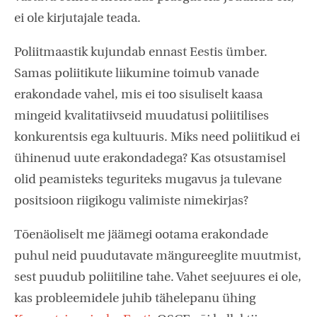
ei ole kirjutajale teada.
Poliitmaastik kujundab ennast Eestis ümber.
Samas poliitikute liikumine toimub vanade
erakondade vahel, mis ei too sisuliselt kaasa
mingeid kvalitatiivseid muudatusi poliitilises
konkurentsis ega kultuuris. Miks need poliitikud ei
ühinenud uute erakondadega? Kas otsustamisel
olid peamisteks teguriteks mugavus ja tulevane
positsioon riigikogu valimiste nimekirjas?
Tõenäoliselt me jäämegi ootama erakondade
puhul neid puudutavate mängureeglite muutmist,
sest puudub poliitiline tahe. Vahet seejuures ei ole,
kas probleemidele juhib tähelepanu ühing