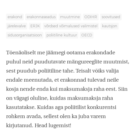
erakond
erakonnaseadus
muutmine
ODIHR
soovitused
järelevalve
ERJK
võrdsed võimalused valimistel
kautsjon
sidusorganisatsioon
poliitiline kultuur
OECD
Tõenäoliselt me jäämegi ootama erakondade
puhul neid puudutavate mängureeglite muutmist,
sest puudub poliitiline tahe. Teisalt võiks valija
endale meenutada, et erakonnad tulevad neile
kosja nende enda kui maksumaksja raha eest. Siin
on vägagi oluline, kuidas maksumaksja raha
kasutatakse. Kuidas aga poliitilist konkurentsi
rohkem avada, sellest olen ka juba varem
kirjutanud. Head lugemist!