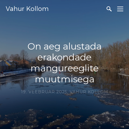
Vahur Kollom
On aeg alustada
erakondade
mängureeglite
muutmisega
19. VEEBRUAR 2025,
VAHUR KOLLOM