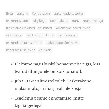
Eesti
erakond
Korruptsioon
erakondade vastutus
erakonnaseadus
Riigikogu
Keskerakond
trahv
maksumaksja
riigieelarve eraldised
valimised
kollektiivne pöördumine
diskussioon
avalikud nimekirjad
valimiskünnis
erakondade rahastamine
erakondade järelevalve
kahel toolil istumine
kautsjon
Elaksime nagu kuskil banaanivabariigis, kus
teatud ühingutele on kõik lubatud.
Juba KOVi valimistel tuleb Keskerakond
maksumaksja rahaga valijale kosja.
Tegelema peame ennetamise, mitte
tagajärgedega