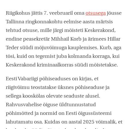
Riigikohus jättis 7. veebruaril oma
otsusega
jõusse
Tallinna ringkonnakohtu eelmise aasta märtsis
tehtud otsuse, mille järgi mõisteti Keskerakond,
endine peasekretär Mihhail Korb ja ärimees Hillar
Teder süüdi mõjuvõimuga kauplemises. Kurb, aga
tõsi, kuid on tegemist juba kolmanda korraga, kui
Keskerakond kriminaalkorras süüdi mõistetakse.
Eesti Vabariigi põhiseaduses on kirjas, et
riigivõimu teostatakse üksnes põhiseaduse ja
sellega kooskõlas olevate seaduste alusel.
Rahvusvahelise õiguse üldtunnustatud
põhimõtted ja normid on Eesti õigussüsteemi
lahutamatu osa. Kuidas on aastal 2025 võimalik, et