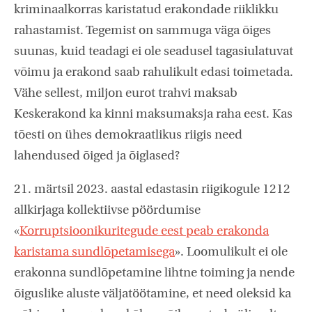
kriminaalkorras karistatud erakondade riiklikku
rahastamist. Tegemist on sammuga väga õiges
suunas, kuid teadagi ei ole seadusel tagasiulatuvat
võimu ja erakond saab rahulikult edasi toimetada.
Vähe sellest, miljon eurot trahvi maksab
Keskerakond ka kinni maksumaksja raha eest. Kas
tõesti on ühes demokraatlikus riigis need
lahendused õiged ja õiglased?
21. märtsil 2023. aastal edastasin riigikogule 1212
allkirjaga kollektiivse pöördumise
«
Korruptsioonikuritegude eest peab erakonda
karistama sundlõpetamisega
». Loomulikult ei ole
erakonna sundlõpetamine lihtne toiming ja nende
õiguslike aluste väljatöötamine, et need oleksid ka