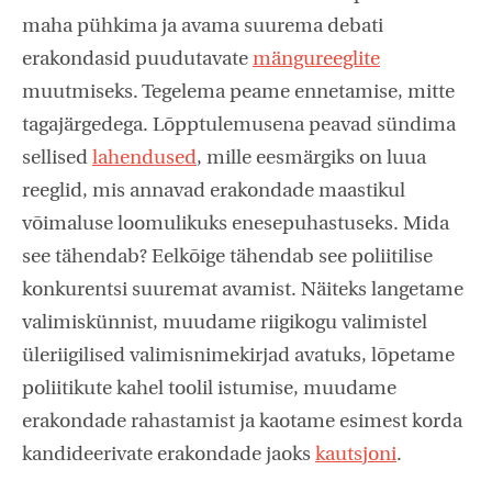
maha pühkima ja avama suurema debati
erakondasid puudutavate
mängureeglite
muutmiseks. Tegelema peame ennetamise, mitte
tagajärgedega. Lõpptulemusena peavad sündima
sellised
lahendused
, mille eesmärgiks on luua
reeglid, mis annavad erakondade maastikul
võimaluse loomulikuks enesepuhastuseks. Mida
see tähendab? Eelkõige tähendab see poliitilise
konkurentsi suuremat avamist. Näiteks langetame
valimiskünnist, muudame riigikogu valimistel
üleriigilised valimisnimekirjad avatuks, lõpetame
poliitikute kahel toolil istumise, muudame
erakondade rahastamist ja kaotame esimest korda
kandideerivate erakondade jaoks
kautsjoni
.