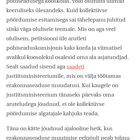
põhiseadusega kooskõlas, võib osutuda ülimalt
keeruliseks ülesandeks. Kuid kollektiivse
pöördumise esitamisega sai tähelepanu juhitud
siiski väga olulisele teemale. Mis on aga veel
olulisem, petitsiooni üle arutleti
põhiseaduskomisjonis kaks korda ja viimatisel
avalikul koosolekul osalesid oma ala asjatundjad.
Sealt saadud sisend aga
saadeti
justiitsministeeriumile, mis on välja töötamas
erakonnaseaduse muudatusi. Kui kaugele on
justiitsministeerium tänaseks päevaks oma
aruteludega jõudnud, ei ole kollektiivse
pöördumise algatajale kahjuks teada.
Täna on kätte jõudnud ajalooline hetk, kus
erakonnaseaduse muutmise eelnõult peab tolmu