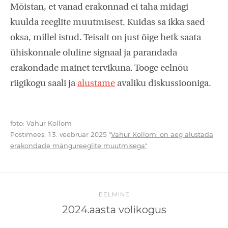
Mõistan, et vanad erakonnad ei taha midagi
kuulda reeglite muutmisest. Kuidas sa ikka saed
oksa, millel istud. Teisalt on just õige hetk saata
ühiskonnale oluline signaal ja parandada
erakondade mainet tervikuna. Tooge eelnõu
riigikogu saali ja
alustame
avaliku diskussiooniga.
foto: Vahur Kollom
Postimees, 13. veebruar 2025 "
Vahur Kollom: on aeg alustada
erakondade mängureeglite muutmisega"
EELMINE
2024.aasta volikogus