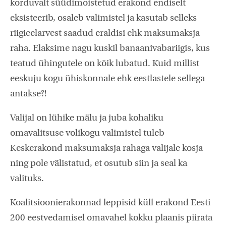
korduvalt süüdimõistetud erakond endiselt
eksisteerib, osaleb valimistel ja kasutab selleks
riigieelarvest saadud eraldisi ehk maksumaksja
raha. Elaksime nagu kuskil banaanivabariigis, kus
teatud ühingutele on kõik lubatud. Kuid millist
eeskuju kogu ühiskonnale ehk eestlastele sellega
antakse?!
Valijal on lühike mälu ja juba kohaliku
omavalitsuse volikogu valimistel tuleb
Keskerakond maksumaksja rahaga valijale kosja
ning pole välistatud, et osutub siin ja seal ka
valituks.
Koalitsioonierakonnad leppisid küll erakond Eesti
200 eestvedamisel omavahel kokku plaanis piirata