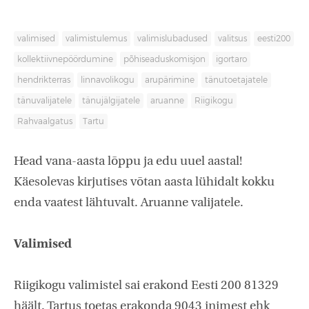
valimised
valimistulemus
valimislubadused
valitsus
eesti200
kollektiivnepöördumine
põhiseaduskomisjon
igortaro
hendrikterras
linnavolikogu
arupärimine
tänutoetajatele
tänuvalijatele
tänujälgijatele
aruanne
Riigikogu
Rahvaalgatus
Tartu
Head vana-aasta lõppu ja edu uuel aastal!
Käesolevas kirjutises võtan aasta lühidalt kokku
enda vaatest lähtuvalt. Aruanne valijatele.
Valimised
Riigikogu valimistel sai erakond Eesti 200 81329
häält. Tartus toetas erakonda 9043 inimest ehk