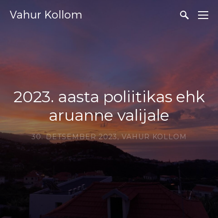
Vahur Kollom
2023. aasta poliitikas ehk
aruanne valijale
30. DETSEMBER 2023,
VAHUR KOLLOM