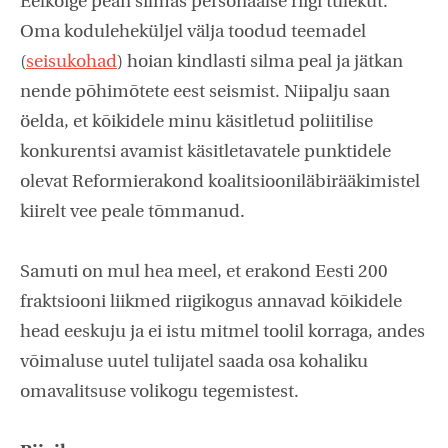
Eelkõige pean silmas personaalse riigi tulekut.
Oma koduleheküljel välja toodud teemadel
(
seisukohad
) hoian kindlasti silma peal ja jätkan
nende põhimõtete eest seismist. Niipalju saan
öelda, et kõikidele minu käsitletud poliitilise
konkurentsi avamist käsitletavatele punktidele
olevat Reformierakond koalitsiooniläbirääkimistel
kiirelt vee peale tõmmanud.
Samuti on mul hea meel, et erakond Eesti 200
fraktsiooni liikmed riigikogus annavad kõikidele
head eeskuju ja ei istu mitmel toolil korraga, andes
võimaluse uutel tulijatel saada osa kohaliku
omavalitsuse volikogu tegemistest.