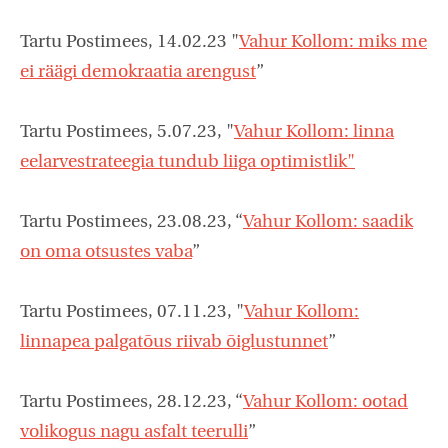
Tartu Postimees, 14.02.23 "
Vahur Kollom: miks me
ei räägi demokraatia arengust
”
Tartu Postimees, 5.07.23, "
Vahur Kollom: linna
eelarvestrateegia tundub liiga optimistlik"
Tartu Postimees, 23.08.23, “
Vahur Kollom: saadik
on oma otsustes vaba
”
Tartu Postimees, 07.11.23, "
Vahur Kollom:
linnapea palgatõus riivab õiglustunnet
”
Tartu Postimees, 28.12.23, “
Vahur Kollom: ootad
volikogus nagu asfalt teerulli
”