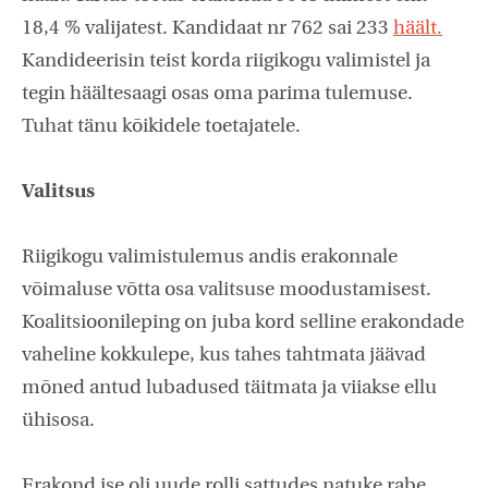
18,4 % valijatest. Kandidaat nr 762 sai 233
häält.
Kandideerisin teist korda riigikogu valimistel ja
tegin häältesaagi osas oma parima tulemuse.
Tuhat tänu kõikidele toetajatele.
Valitsus
Riigikogu valimistulemus andis erakonnale
võimaluse võtta osa valitsuse moodustamisest.
Koalitsioonileping on juba kord selline erakondade
vaheline kokkulepe, kus tahes tahtmata jäävad
mõned antud lubadused täitmata ja viiakse ellu
ühisosa.
Erakond ise oli uude rolli sattudes natuke rabe,