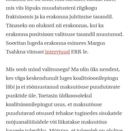
mis viis lõpuks muudatusteni riigikogu
fraktsioonis ja ka erakonna juhtimise tasandil.
Tänaseks on olukord nii erakonnas, kui ka
erakonna positsioon valitsuse tasandil muutunud.
Soovitan lugeda erakonna esimees Margus
Tsahkna viimast
intervjuud
ERR-le.
Mis seob mind valitsusega? Ma olin üks nendest,
kes väga keskendunult luges koalitsioonilepingu
läbi ja ei rõõmustanud maksutõuse puudutavate
punktide üle. Toetasin üldkoosolekul
koalitsioonilepingut usus, et maksutõuse
puudutavad otsused tehakse tuginedes sisukatele
mõjuanalüüsidele või lükatakse maksutõus