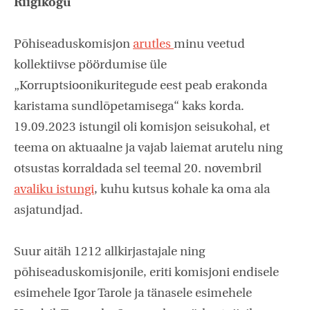
Riigikogu
Põhiseaduskomisjon
arutles
minu veetud
kollektiivse pöördumise üle
„Korruptsioonikuritegude eest peab erakonda
karistama sundlõpetamisega“ kaks korda.
19.09.2023 istungil oli komisjon seisukohal, et
teema on aktuaalne ja vajab laiemat arutelu ning
otsustas korraldada sel teemal 20. novembril
avaliku istungi
, kuhu kutsus kohale ka oma ala
asjatundjad.
Suur aitäh 1212 allkirjastajale ning
põhiseaduskomisjonile, eriti komisjoni endisele
esimehele Igor Tarole ja tänasele esimehele