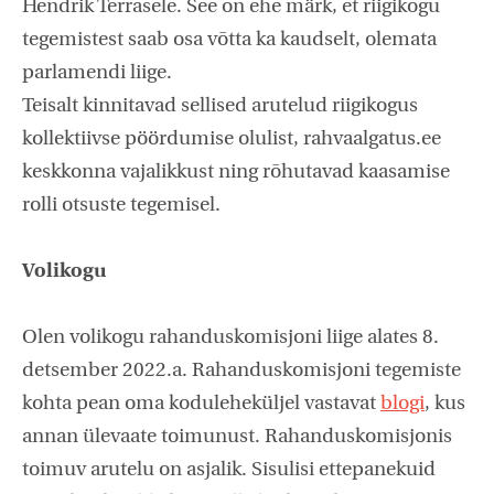
Hendrik Terrasele. See on ehe märk, et riigikogu
tegemistest saab osa võtta ka kaudselt, olemata
parlamendi liige.
Teisalt kinnitavad sellised arutelud riigikogus
kollektiivse pöördumise olulist, rahvaalgatus.ee
keskkonna vajalikkust ning rõhutavad kaasamise
rolli otsuste tegemisel.
Volikogu
Olen volikogu rahanduskomisjoni liige alates 8.
detsember 2022.a. Rahanduskomisjoni tegemiste
kohta pean oma koduleheküljel vastavat
blogi
, kus
annan ülevaate toimunust. Rahanduskomisjonis
toimuv arutelu on asjalik. Sisulisi ettepanekuid