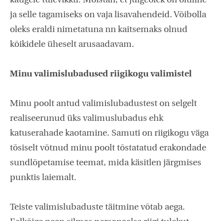
kaugele tulevikku. Mõistan, et julgeolek on oluline
ja selle tagamiseks on vaja lisavahendeid. Võibolla
oleks eraldi nimetatuna nn kaitsemaks olnud
kõikidele üheselt arusaadavam.
Minu valimislubadused riigikogu valimistel
Minu poolt antud valimislubadustest on selgelt
realiseerunud üks valimuslubadus ehk
katuserahade kaotamine. Samuti on riigikogu väga
tõsiselt võtnud minu poolt tõstatatud erakondade
sundlõpetamise teemat, mida käsitlen järgmises
punktis laiemalt.
Teiste valimislubaduste täitmine võtab aega.