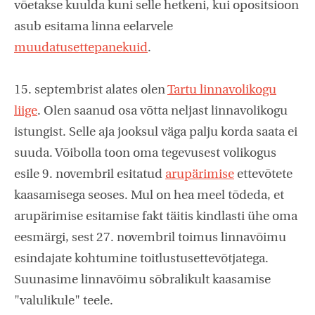
võetakse kuulda kuni selle hetkeni, kui opositsioon
asub esitama linna eelarvele
muudatusettepanekuid
.
15. septembrist alates olen
Tartu linnavolikogu
liige
. Olen saanud osa võtta neljast linnavolikogu
istungist. Selle aja jooksul väga palju korda saata ei
suuda. Võibolla toon oma tegevusest volikogus
esile 9. novembril esitatud
arupärimise
ettevõtete
kaasamisega seoses. Mul on hea meel tõdeda, et
arupärimise esitamise fakt täitis kindlasti ühe oma
eesmärgi, sest 27. novembril toimus linnavõimu
esindajate kohtumine toitlustusettevõtjatega.
Suunasime linnavõimu sõbralikult kaasamise
"valulikule" teele.