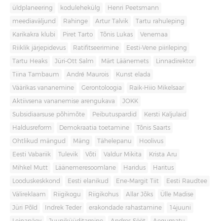
üldplaneering
kodulehekülg
Henri Peetsmann
meediaväljund
Rahinge
Artur Talvik
Tartu rahuleping
Karikakra klubi
Piret Tarto
Tõnis Lukas
Venemaa
Riiklik järjepidevus
Ratifitseerimine
Eesti-Vene piirileping
Tartu Heaks
Jüri-Ott Salm
Märt Läänemets
Linnadirektor
Tiina Tambaum
André Maurois
Kunst elada
Väärikas vananemine
Gerontoloogia
Raik-Hiio Mikelsaar
Aktiivsena vananemise arengukava
JOKK
Subsidiaarsuse põhimõte
Peibutuspardid
Kersti Kaljulaid
Haldusreform
Demokraatia toetamine
Tõnis Saarts
Ohtlikud mängud
Mäng
Tähelepanu
Hoolivus
Eesti Vabariik
Tulevik
Võti
Valdur Mikita
Krista Aru
Mihkel Mutt
Läänemeresoomlane
Haridus
Haritus
Looduskeskkond
Eesti elanikud
Ene-Margit Tiit
Eesti Raudtee
Välireklaam
Riigikogu
Riigikohus
Allar Jõks
Ülle Madise
Jüri Põld
Indrek Teder
erakondade rahastamine
14juuni