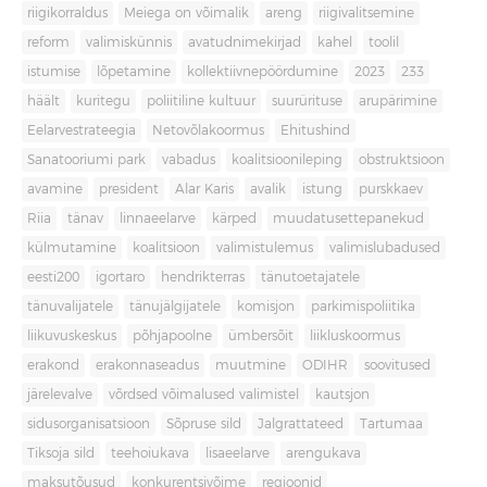
riigikorraldus
Meiega on võimalik
areng
riigivalitsemine
reform
valimiskünnis
avatudnimekirjad
kahel
toolil
istumise
lõpetamine
kollektiivnepöördumine
2023
233
häält
kuritegu
poliitiline kultuur
suurürituse
arupärimine
Eelarvestrateegia
Netovõlakoormus
Ehitushind
Sanatooriumi park
vabadus
koalitsioonileping
obstruktsioon
avamine
president
Alar Karis
avalik
istung
purskkaev
Riia
tänav
linnaeelarve
kärped
muudatusettepanekud
külmutamine
koalitsioon
valimistulemus
valimislubadused
eesti200
igortaro
hendrikterras
tänutoetajatele
tänuvalijatele
tänujälgijatele
komisjon
parkimispoliitika
liikuvuskeskus
põhjapoolne
ümbersõit
liikluskoormus
erakond
erakonnaseadus
muutmine
ODIHR
soovitused
järelevalve
võrdsed võimalused valimistel
kautsjon
sidusorganisatsioon
Sõpruse sild
Jalgrattateed
Tartumaa
Tiksoja sild
teehoiukava
lisaeelarve
arengukava
maksutõusud
konkurentsivõime
regioonid