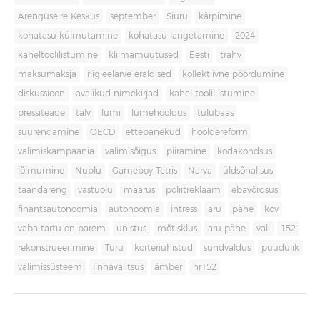
Arenguseire Keskus
september
Siuru
kärpimine
kohatasu külmutamine
kohatasu langetamine
2024
kaheltoolilistumine
kliimamuutused
Eesti
trahv
maksumaksja
riigieelarve eraldised
kollektiivne pöördumine
diskussioon
avalikud nimekirjad
kahel toolil istumine
pressiteade
talv
lumi
lumehooldus
tulubaas
suurendamine
OECD
ettepanekud
hooldereform
valimiskampaania
valimisõigus
piiramine
kodakondsus
lõimumine
Nublu
Gameboy Tetris
Narva
üldsõnalisus
taandareng
vastuolu
määrus
poliitreklaam
ebavõrdsus
finantsautonoomia
autonoomia
intress
aru
pähe
kov
vaba tartu on parem
unistus
mõtisklus
aru pähe
vali
152
rekonstrueerimine
Turu
korteriühistud
sundvaldus
puudulik
valimissüsteem
linnavalitsus
ämber
nr152