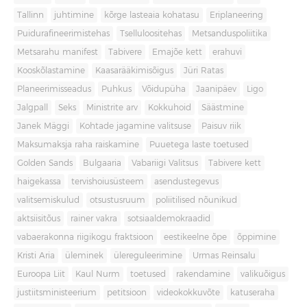
Tallinn
juhtimine
kõrge lasteaia kohatasu
Eriplaneering
Puidurafineerimistehas
Tselluloositehas
Metsanduspoliitika
Metsarahu manifest
Tabivere
Emajõe kett
erahuvi
Kooskõlastamine
Kaasarääkimisõigus
Jüri Ratas
Planeerimisseadus
Puhkus
Võidupüha
Jaanipäev
Ligo
Jalgpall
Seks
Ministrite arv
Kokkuhoid
Säästmine
Janek Mäggi
Kohtade jagamine valitsuse
Paisuv riik
Maksumaksja raha raiskamine
Puuetega laste toetused
Golden Sands
Bulgaaria
Vabariigi Valitsus
Tabivere kett
haigekassa
tervishoiusüsteem
asendustegevus
valitsemiskulud
otsustusruum
poliitilised nõunikud
aktsiisitõus
rainer vakra
sotsiaaldemokraadid
vabaerakonna riigikogu fraktsioon
eestikeelne õpe
õppimine
Kristi Aria
üleminek
ülereguleerimine
Urmas Reinsalu
Euroopa Liit
Kaul Nurm
toetused
rakendamine
valikuõigus
justiitsministeerium
petitsioon
videokokkuvõte
katuseraha