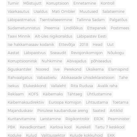
Turniir
Mõistujutt
Korruptsioon
Ennetamine
Kontroll
Väärkasutus
Usaldus
Mati Ombler
Muutused
Salatsemine
Läbipaistmatus
Tsentraliseerimine
Tallinna Sadam
Palgatõus
Südametunnistus
Preemia
Lindilõikus
Ettepanek
Postimees
Taavi Minnik
Alt-üles riigikorraldus
Läbipaistev Eesti
Ise hakkamasaav kodanik
Ettevõtja
2018
Head
Uut
Aastat
Läbipaistvus
Siseaudit
Revisjonikomisjon
Nõukogu
Korruptsioonirisk
Nuhkimine
Abivajadus
põhiseadus
õiguskantsler
Noored
Iive
Perekond
Üksikema
Elamispind
Rahvaalgatus
Vabaabielu
Abikaasade ühisdeklaratsioon
Tahe
Isekus
Elukeskkond
Vallaleht
Rita Rudusa
Avalik raha
Reklaam
KOFS
Käibemaks
Tähtaeg
Ühtlustamine
Käibemaksudirektiiv
Euroopa Komisjon
Lihtsustama
Toetama
Majanduskasv
Piiriülese kaubanduse areng
Saated
Artiklid
Kuritarvitamine
Laristamine
Riigikontrolör
ERJK
Peaminister
PBK
Kevadkontsert
Karlova kool
Kurekell
Tartu 7 keskkool
Koduke
Kulud
Valitsussektor
Kulude kokkuhoid
EKK