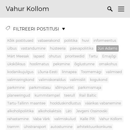
Vahur Kollom
FILTREERI POSTITUSI
Kõik postitused
vabaerakond
poliitika
huvi
informeeritus
ülbus
vastandumine
hüsteeria
päevapoliitika
Jüri Adams
Märt Meesak
lapsed
ohutus
prioriteedid
Tartu
Emajõgi
ükskõiksus
hoolimatus
peksmine
õiglustunne
omakohus
kodanikujulgus
Lõuna-Eesti
linnapea
Toomemägi
valimised
valimisringkond
valimiskorraldus
valimisliit
kogukond
parkimine
parkimistasu
sõlmpunkt
parkimismaja
planeeringud
kummitempel
teerull
Rail Baltic
Tartu-Tallinn maantee
hoolduskindlustus
väärikas vabanemine
alkoholipoliitika
alkoholiaktsiis
Läti
Jevgeni Ossinovski
rahastamine
Vaba Värk
valimiskulud
Kalle Pilt
Vahur Kollom
tramm
ühistransport
autostumine
arhitektuurikonkurss