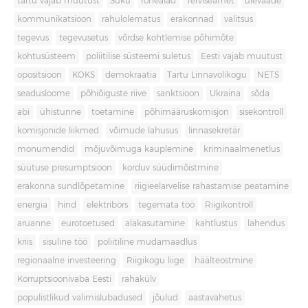
tartu vajab muutust
Süku
rohealad
Terviseamet
ülevaade
kommunikatsioon
rahulolematus
erakonnad
valitsus
tegevus
tegevusetus
võrdse kohtlemise põhimõte
kohtusüsteem
poliitilise süsteemi suletus
Eesti vajab muutust
opositsioon
KOKS
demokraatia
Tartu Linnavolikogu
NETS
seadusloome
põhiõiguste riive
sanktsioon
Ukraina
sõda
abi
ühistunne
toetamine
põhimääruskomisjon
sisekontroll
komisjonide liikmed
võimude lahusus
linnasekretär
monumendid
mõjuvõimuga kauplemine
kriminaalmenetlus
süütuse presumptsioon
korduv süüdimõistmine
erakonna sundlõpetamine
riigieelarvelise rahastamise peatamine
energia
hind
elektribörs
tegemata töö
Riigikontroll
aruanne
eurotoetused
alakasutamine
kahtlustus
lahendus
kriis
sisuline töö
poliitiline mudamaadlus
regionaalne investeering
Riigikogu liige
häälteostmine
Korruptsioonivaba Eesti
rahakülv
populistlikud valimislubadused
jõulud
aastavahetus