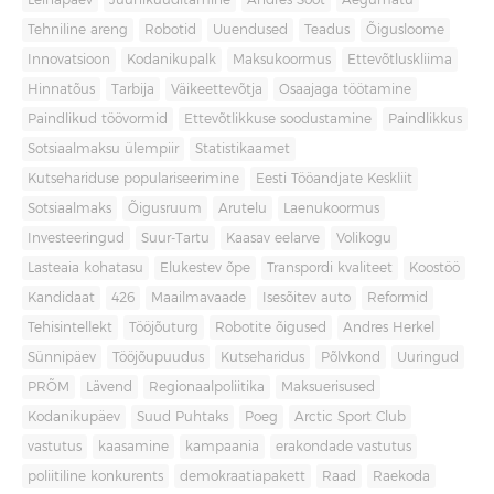
Leinapäev
Juuniküüditamine
Andres Sööt
Aegumatu
Tehniline areng
Robotid
Uuendused
Teadus
Õigusloome
Innovatsioon
Kodanikupalk
Maksukoormus
Ettevõtluskliima
Hinnatõus
Tarbija
Väikeettevõtja
Osaajaga töötamine
Paindlikud töövormid
Ettevõtlikkuse soodustamine
Paindlikkus
Sotsiaalmaksu ülempiir
Statistikaamet
Kutsehariduse populariseerimine
Eesti Tööandjate Keskliit
Sotsiaalmaks
Õigusruum
Arutelu
Laenukoormus
Investeeringud
Suur-Tartu
Kaasav eelarve
Volikogu
Lasteaia kohatasu
Elukestev õpe
Transpordi kvaliteet
Koostöö
Kandidaat
426
Maailmavaade
Isesõitev auto
Reformid
Tehisintellekt
Tööjõuturg
Robotite õigused
Andres Herkel
Sünnipäev
Tööjõupuudus
Kutseharidus
Põlvkond
Uuringud
PRÕM
Lävend
Regionaalpoliitika
Maksuerisused
Kodanikupäev
Suud Puhtaks
Poeg
Arctic Sport Club
vastutus
kaasamine
kampaania
erakondade vastutus
poliitiline konkurents
demokraatiapakett
Raad
Raekoda