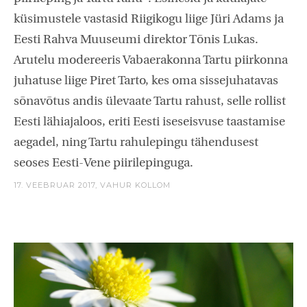
küsimustele vastasid Riigikogu liige Jüri Adams ja
Eesti Rahva Muuseumi direktor Tõnis Lukas.
Arutelu modereeris Vabaerakonna Tartu piirkonna
juhatuse liige Piret Tarto, kes oma sissejuhatavas
sõnavõtus andis ülevaate Tartu rahust, selle rollist
Eesti lähiajaloos, eriti Eesti iseseisvuse taastamise
aegadel, ning Tartu rahulepingu tähendusest
seoses Eesti-Vene piirilepinguga.
17. VEEBRUAR 2017,
VAHUR KOLLOM