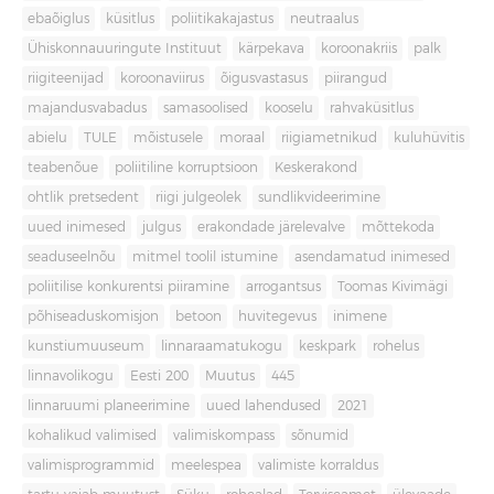
ebaõiglus
küsitlus
poliitikakajastus
neutraalus
Ühiskonnauuringute Instituut
kärpekava
koroonakriis
palk
riigiteenijad
koroonaviirus
õigusvastasus
piirangud
majandusvabadus
samasoolised
kooselu
rahvaküsitlus
abielu
TULE
mõistusele
moraal
riigiametnikud
kuluhüvitis
teabenõue
poliitiline korruptsioon
Keskerakond
ohtlik pretsedent
riigi julgeolek
sundlikvideerimine
uued inimesed
julgus
erakondade järelevalve
mõttekoda
seaduseelnõu
mitmel toolil istumine
asendamatud inimesed
poliitilise konkurentsi piiramine
arrogantsus
Toomas Kivimägi
põhiseaduskomisjon
betoon
huvitegevus
inimene
kunstiumuuseum
linnaraamatukogu
keskpark
rohelus
linnavolikogu
Eesti 200
Muutus
445
linnaruumi planeerimine
uued lahendused
2021
kohalikud valimised
valimiskompass
sõnumid
valimisprogrammid
meelespea
valimiste korraldus