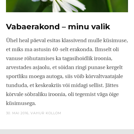
Vabaerakond – minu valik
Ühel heal päeval esitas klassivend mulle küsimuse,
et miks ma astusin 40-selt erakonda. Ilmselt oli
vanuse rõhutamises ka tagasihoidlik iroonia,
arvestades asjaolu, et sõidan ringi punase kergelt
sportliku moega autoga, siis võib kõrvaltvaatajale
tunduda, et keskeakriis või midagi sellist. Jättes
kõrvale sõbraliku iroonia, oli tegemist väga õige
küsimusega.
30. MAI 2016,
VAHUR KOLLOM