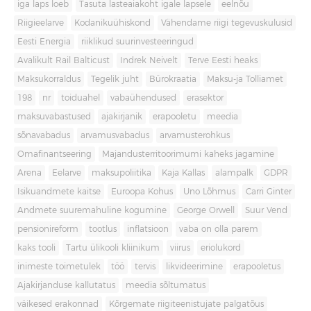
iga laps loeb
Tasuta lasteaiakoht igale lapsele
eelnõu
Riigieelarve
Kodanikuühiskond
Vähendame riigi tegevuskulusid
Eesti Energia
riiklikud suurinvesteeringud
Avalikult Rail Balticust
Indrek Neivelt
Terve Eesti heaks
Maksukorraldus
Tegelik juht
Bürokraatia
Maksu-ja Tolliamet
198
nr
toiduahel
vabaühendused
erasektor
maksuvabastused
ajakirjanik
erapooletu
meedia
sõnavabadus
arvamusvabadus
arvamusterohkus
Omafinantseering
Majandusterritoorimumi kaheks jagamine
Arena
Eelarve
maksupoliitika
Kaja Kallas
alampalk
GDPR
Isikuandmete kaitse
Euroopa Kohus
Uno Lõhmus
Carri Ginter
Andmete suuremahuline kogumine
George Orwell
Suur Vend
pensionireform
tootlus
inflatsioon
vaba on olla parem
kaks tooli
Tartu ülikooli kliinikum
viirus
eriolukord
inimeste toimetulek
töö
tervis
likvideerimine
erapooletus
Ajakirjanduse kallutatus
meedia sõltumatus
väikesed erakonnad
Kõrgemate riigiteenistujate palgatõus