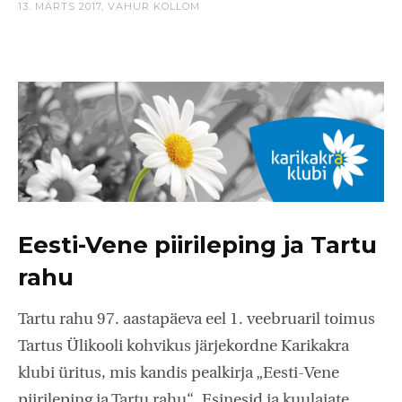
13. MÄRTS 2017,
VAHUR KOLLOM
Eesti-Vene piirileping ja Tartu
rahu
Tartu rahu 97. aastapäeva eel 1. veebruaril toimus
Tartus Ülikooli kohvikus järjekordne Karikakra
klubi üritus, mis kandis pealkirja „Eesti-Vene
piirileping ja Tartu rahu“. Esinesid ja kuulajate