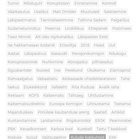
Turniir
Mõistujutt
Korruptsioon
Ennetamine
Kontroll
Väärkasutus
Usaldus
Mati Ombler
Muutused
Salatsemine
Läbipaistmatus
Tsentraliseerimine
Tallinna Sadam
Palgatõus
Südametunnistus
Preemia
Lindilõikus
Ettepanek
Postimees
Taavi Minnik
Alt-üles riigikorraldus
Läbipaistev Eesti
Ise hakkamasaav kodanik
Ettevõtja
2018
Head
Uut
Aastat
Läbipaistvus
Siseaudit
Revisjonikomisjon
Nõukogu
Korruptsioonirisk
Nuhkimine
Abivajadus
põhiseadus
õiguskantsler
Noored
Iive
Perekond
Üksikema
Elamispind
Rahvaalgatus
Vabaabielu
Abikaasade ühisdeklaratsioon
Tahe
Isekus
Elukeskkond
Vallaleht
Rita Rudusa
Avalik raha
Reklaam
KOFS
Käibemaks
Tähtaeg
Ühtlustamine
Käibemaksudirektiiv
Euroopa Komisjon
Lihtsustama
Toetama
Majanduskasv
Piiriülese kaubanduse areng
Saated
Artiklid
Kuritarvitamine
Laristamine
Riigikontrolör
ERJK
Peaminister
PBK
Kevadkontsert
Karlova kool
Kurekell
Tartu 7 keskkool
Koduke
Kulud
Valitsussektor
Kulude kokkuhoid
EKK