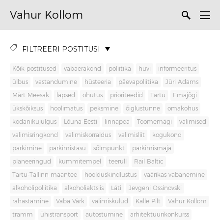
Vahur Kollom
FILTREERI POSTITUSI
Kõik postitused
vabaerakond
poliitika
huvi
informeeritus
ülbus
vastandumine
hüsteeria
päevapoliitika
Jüri Adams
Märt Meesak
lapsed
ohutus
prioriteedid
Tartu
Emajõgi
ükskõiksus
hoolimatus
peksmine
õiglustunne
omakohus
kodanikujulgus
Lõuna-Eesti
linnapea
Toomemägi
valimised
valimisringkond
valimiskorraldus
valimisliit
kogukond
parkimine
parkimistasu
sõlmpunkt
parkimismaja
planeeringud
kummitempel
teerull
Rail Baltic
Tartu-Tallinn maantee
hoolduskindlustus
väärikas vabanemine
alkoholipoliitika
alkoholiaktsiis
Läti
Jevgeni Ossinovski
rahastamine
Vaba Värk
valimiskulud
Kalle Pilt
Vahur Kollom
tramm
ühistransport
autostumine
arhitektuurikonkurss