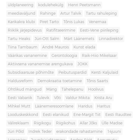
üldplaneering
kodulehekülg
Henri Peetsmann
meediaväljund
Rahinge
Artur Talvik
Tartu rahuleping
Karikakra klubi
Piret Tarto
Tõnis Lukas
Venemaa
Riiklik järjepidevus
Ratifitseerimine
Eesti-Vene piirileping
Tartu Heaks
Jüri-Ott Salm
Märt Läänemets
Linnadirektor
Tiina Tambaum
André Maurois
Kunst elada
Väärikas vananemine
Gerontoloogia
Raik-Hiio Mikelsaar
Aktiivsena vananemise arengukava
JOKK
Subsidiaarsuse põhimõte
Peibutuspardid
Kersti Kaljulaid
Haldusreform
Demokraatia toetamine
Tõnis Saarts
Ohtlikud mängud
Mäng
Tähelepanu
Hoolivus
Eesti Vabariik
Tulevik
Võti
Valdur Mikita
Krista Aru
Mihkel Mutt
Läänemeresoomlane
Haridus
Haritus
Looduskeskkond
Eesti elanikud
Ene-Margit Tiit
Eesti Raudtee
Välireklaam
Riigikogu
Riigikohus
Allar Jõks
Ülle Madise
Jüri Põld
Indrek Teder
erakondade rahastamine
14juuni