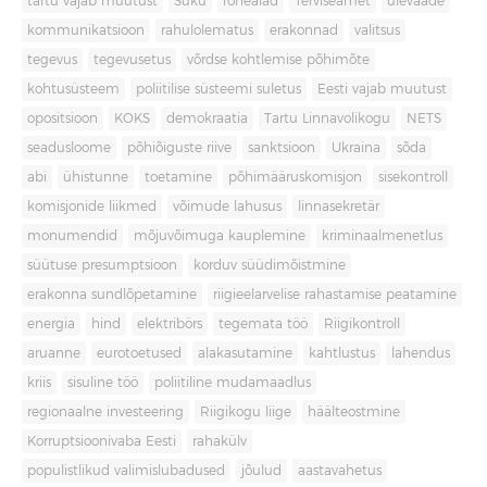
tartu vajab muutust
Süku
rohealad
Terviseamet
ülevaade
kommunikatsioon
rahulolematus
erakonnad
valitsus
tegevus
tegevusetus
võrdse kohtlemise põhimõte
kohtusüsteem
poliitilise süsteemi suletus
Eesti vajab muutust
opositsioon
KOKS
demokraatia
Tartu Linnavolikogu
NETS
seadusloome
põhiõiguste riive
sanktsioon
Ukraina
sõda
abi
ühistunne
toetamine
põhimääruskomisjon
sisekontroll
komisjonide liikmed
võimude lahusus
linnasekretär
monumendid
mõjuvõimuga kauplemine
kriminaalmenetlus
süütuse presumptsioon
korduv süüdimõistmine
erakonna sundlõpetamine
riigieelarvelise rahastamise peatamine
energia
hind
elektribörs
tegemata töö
Riigikontroll
aruanne
eurotoetused
alakasutamine
kahtlustus
lahendus
kriis
sisuline töö
poliitiline mudamaadlus
regionaalne investeering
Riigikogu liige
häälteostmine
Korruptsioonivaba Eesti
rahakülv
populistlikud valimislubadused
jõulud
aastavahetus