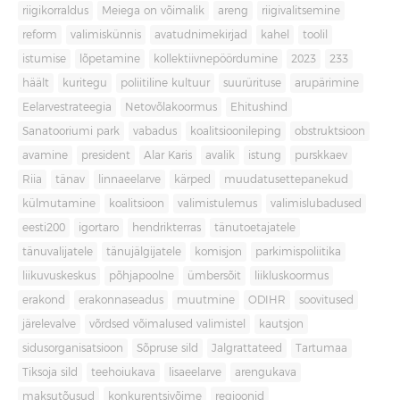
riigikorraldus
Meiega on võimalik
areng
riigivalitsemine
reform
valimiskünnis
avatudnimekirjad
kahel
toolil
istumise
lõpetamine
kollektiivnepöördumine
2023
233
häält
kuritegu
poliitiline kultuur
suurürituse
arupärimine
Eelarvestrateegia
Netovõlakoormus
Ehitushind
Sanatooriumi park
vabadus
koalitsioonileping
obstruktsioon
avamine
president
Alar Karis
avalik
istung
purskkaev
Riia
tänav
linnaeelarve
kärped
muudatusettepanekud
külmutamine
koalitsioon
valimistulemus
valimislubadused
eesti200
igortaro
hendrikterras
tänutoetajatele
tänuvalijatele
tänujälgijatele
komisjon
parkimispoliitika
liikuvuskeskus
põhjapoolne
ümbersõit
liikluskoormus
erakond
erakonnaseadus
muutmine
ODIHR
soovitused
järelevalve
võrdsed võimalused valimistel
kautsjon
sidusorganisatsioon
Sõpruse sild
Jalgrattateed
Tartumaa
Tiksoja sild
teehoiukava
lisaeelarve
arengukava
maksutõusud
konkurentsivõime
regioonid