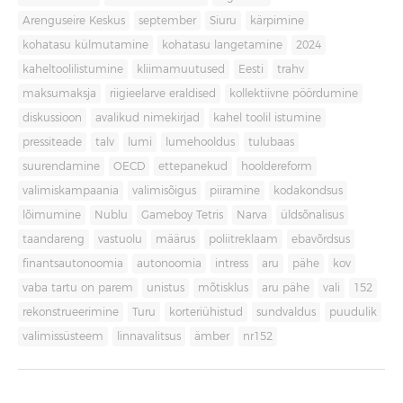
Arenguseire Keskus
september
Siuru
kärpimine
kohatasu külmutamine
kohatasu langetamine
2024
kaheltoolilistumine
kliimamuutused
Eesti
trahv
maksumaksja
riigieelarve eraldised
kollektiivne pöördumine
diskussioon
avalikud nimekirjad
kahel toolil istumine
pressiteade
talv
lumi
lumehooldus
tulubaas
suurendamine
OECD
ettepanekud
hooldereform
valimiskampaania
valimisõigus
piiramine
kodakondsus
lõimumine
Nublu
Gameboy Tetris
Narva
üldsõnalisus
taandareng
vastuolu
määrus
poliitreklaam
ebavõrdsus
finantsautonoomia
autonoomia
intress
aru
pähe
kov
vaba tartu on parem
unistus
mõtisklus
aru pähe
vali
152
rekonstrueerimine
Turu
korteriühistud
sundvaldus
puudulik
valimissüsteem
linnavalitsus
ämber
nr152