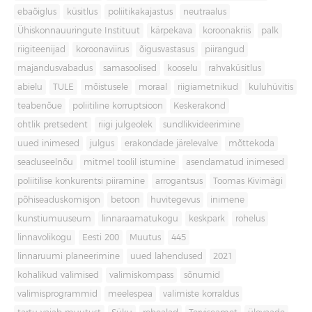
ebaõiglus
küsitlus
poliitikakajastus
neutraalus
Ühiskonnauuringute Instituut
kärpekava
koroonakriis
palk
riigiteenijad
koroonaviirus
õigusvastasus
piirangud
majandusvabadus
samasoolised
kooselu
rahvaküsitlus
abielu
TULE
mõistusele
moraal
riigiametnikud
kuluhüvitis
teabenõue
poliitiline korruptsioon
Keskerakond
ohtlik pretsedent
riigi julgeolek
sundlikvideerimine
uued inimesed
julgus
erakondade järelevalve
mõttekoda
seaduseelnõu
mitmel toolil istumine
asendamatud inimesed
poliitilise konkurentsi piiramine
arrogantsus
Toomas Kivimägi
põhiseaduskomisjon
betoon
huvitegevus
inimene
kunstiumuuseum
linnaraamatukogu
keskpark
rohelus
linnavolikogu
Eesti 200
Muutus
445
linnaruumi planeerimine
uued lahendused
2021
kohalikud valimised
valimiskompass
sõnumid
valimisprogrammid
meelespea
valimiste korraldus