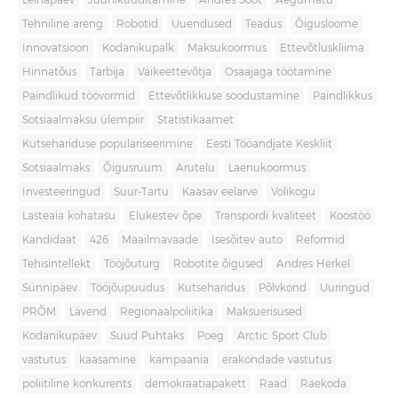
Leinapäev
Juuniküüditamine
Andres Sööt
Aegumatu
Tehniline areng
Robotid
Uuendused
Teadus
Õigusloome
Innovatsioon
Kodanikupalk
Maksukoormus
Ettevõtluskliima
Hinnatõus
Tarbija
Väikeettevõtja
Osaajaga töötamine
Paindlikud töövormid
Ettevõtlikkuse soodustamine
Paindlikkus
Sotsiaalmaksu ülempiir
Statistikaamet
Kutsehariduse populariseerimine
Eesti Tööandjate Keskliit
Sotsiaalmaks
Õigusruum
Arutelu
Laenukoormus
Investeeringud
Suur-Tartu
Kaasav eelarve
Volikogu
Lasteaia kohatasu
Elukestev õpe
Transpordi kvaliteet
Koostöö
Kandidaat
426
Maailmavaade
Isesõitev auto
Reformid
Tehisintellekt
Tööjõuturg
Robotite õigused
Andres Herkel
Sünnipäev
Tööjõupuudus
Kutseharidus
Põlvkond
Uuringud
PRÕM
Lävend
Regionaalpoliitika
Maksuerisused
Kodanikupäev
Suud Puhtaks
Poeg
Arctic Sport Club
vastutus
kaasamine
kampaania
erakondade vastutus
poliitiline konkurents
demokraatiapakett
Raad
Raekoda