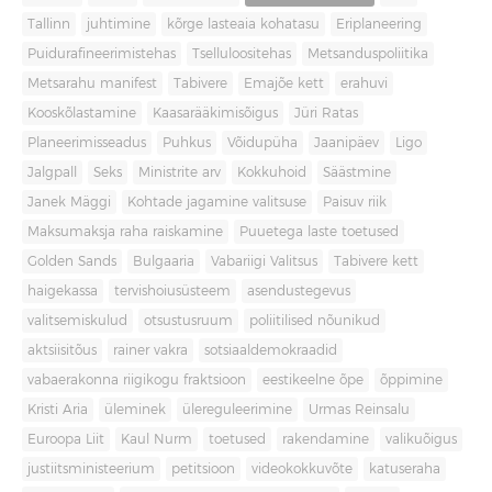
Tallinn
juhtimine
kõrge lasteaia kohatasu
Eriplaneering
Puidurafineerimistehas
Tselluloositehas
Metsanduspoliitika
Metsarahu manifest
Tabivere
Emajõe kett
erahuvi
Kooskõlastamine
Kaasarääkimisõigus
Jüri Ratas
Planeerimisseadus
Puhkus
Võidupüha
Jaanipäev
Ligo
Jalgpall
Seks
Ministrite arv
Kokkuhoid
Säästmine
Janek Mäggi
Kohtade jagamine valitsuse
Paisuv riik
Maksumaksja raha raiskamine
Puuetega laste toetused
Golden Sands
Bulgaaria
Vabariigi Valitsus
Tabivere kett
haigekassa
tervishoiusüsteem
asendustegevus
valitsemiskulud
otsustusruum
poliitilised nõunikud
aktsiisitõus
rainer vakra
sotsiaaldemokraadid
vabaerakonna riigikogu fraktsioon
eestikeelne õpe
õppimine
Kristi Aria
üleminek
ülereguleerimine
Urmas Reinsalu
Euroopa Liit
Kaul Nurm
toetused
rakendamine
valikuõigus
justiitsministeerium
petitsioon
videokokkuvõte
katuseraha