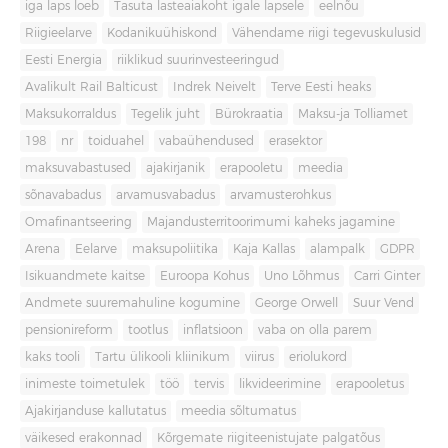
iga laps loeb
Tasuta lasteaiakoht igale lapsele
eelnõu
Riigieelarve
Kodanikuühiskond
Vähendame riigi tegevuskulusid
Eesti Energia
riiklikud suurinvesteeringud
Avalikult Rail Balticust
Indrek Neivelt
Terve Eesti heaks
Maksukorraldus
Tegelik juht
Bürokraatia
Maksu-ja Tolliamet
198
nr
toiduahel
vabaühendused
erasektor
maksuvabastused
ajakirjanik
erapooletu
meedia
sõnavabadus
arvamusvabadus
arvamusterohkus
Omafinantseering
Majandusterritoorimumi kaheks jagamine
Arena
Eelarve
maksupoliitika
Kaja Kallas
alampalk
GDPR
Isikuandmete kaitse
Euroopa Kohus
Uno Lõhmus
Carri Ginter
Andmete suuremahuline kogumine
George Orwell
Suur Vend
pensionireform
tootlus
inflatsioon
vaba on olla parem
kaks tooli
Tartu ülikooli kliinikum
viirus
eriolukord
inimeste toimetulek
töö
tervis
likvideerimine
erapooletus
Ajakirjanduse kallutatus
meedia sõltumatus
väikesed erakonnad
Kõrgemate riigiteenistujate palgatõus