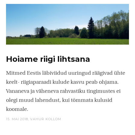
Hoiame riigi lihtsana
Mitmed Eestis läbiviidud uuringud räägivad ühte
keelt- riigiaparaadi kulude kasvu peab ohjama.
Vananeva ja väheneva rahvastiku tingimustes ei
olegi muud lahendust, kui tõmmata kulusid
koomale.
15. MAI 2018,
VAHUR KOLLOM