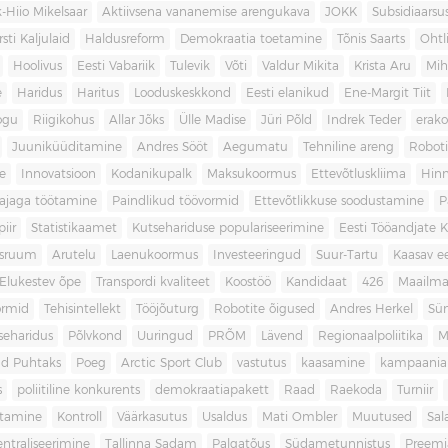
-Hiio Mikelsaar
Aktiivsena vananemise arengukava
JOKK
Subsidiaars
rsti Kaljulaid
Haldusreform
Demokraatia toetamine
Tõnis Saarts
Oht
Hoolivus
Eesti Vabariik
Tulevik
Võti
Valdur Mikita
Krista Aru
Mih
e
Haridus
Haritus
Looduskeskkond
Eesti elanikud
Ene-Margit Tiit
ogu
Riigikohus
Allar Jõks
Ülle Madise
Jüri Põld
Indrek Teder
erak
Juuniküüditamine
Andres Sööt
Aegumatu
Tehniline areng
Robot
e
Innovatsioon
Kodanikupalk
Maksukoormus
Ettevõtluskliima
Hin
ajaga töötamine
Paindlikud töövormid
Ettevõtlikkuse soodustamine
P
iir
Statistikaamet
Kutsehariduse populariseerimine
Eesti Tööandjate Ke
sruum
Arutelu
Laenukoormus
Investeeringud
Suur-Tartu
Kaasav ee
Elukestev õpe
Transpordi kvaliteet
Koostöö
Kandidaat
426
Maailm
ormid
Tehisintellekt
Tööjõuturg
Robotite õigused
Andres Herkel
Sü
seharidus
Põlvkond
Uuringud
PRÕM
Lävend
Regionaalpoliitika
M
d Puhtaks
Poeg
Arctic Sport Club
vastutus
kaasamine
kampaania
s
poliitiline konkurents
demokraatiapakett
Raad
Raekoda
Turniir
tamine
Kontroll
Väärkasutus
Usaldus
Mati Ombler
Muutused
Sal
entraliseerimine
Tallinna Sadam
Palgatõus
Südametunnistus
Preemi