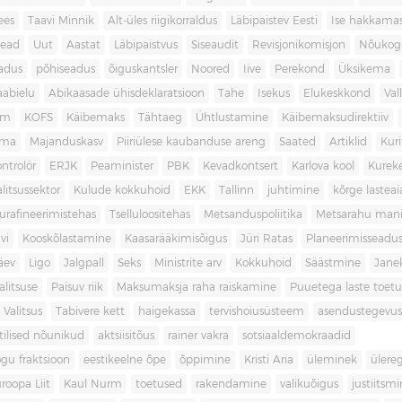
ees
Taavi Minnik
Alt-üles riigikorraldus
Läbipaistev Eesti
Ise hakkama
ead
Uut
Aastat
Läbipaistvus
Siseaudit
Revisjonikomisjon
Nõukog
adus
põhiseadus
õiguskantsler
Noored
Iive
Perekond
Üksikema
abielu
Abikaasade ühisdeklaratsioon
Tahe
Isekus
Elukeskkond
Val
am
KOFS
Käibemaks
Tähtaeg
Ühtlustamine
Käibemaksudirektiiv
ama
Majanduskasv
Piiriülese kaubanduse areng
Saated
Artiklid
Kur
ontrolör
ERJK
Peaminister
PBK
Kevadkontsert
Karlova kool
Kureke
alitsussektor
Kulude kokkuhoid
EKK
Tallinn
juhtimine
kõrge lastea
urafineerimistehas
Tselluloositehas
Metsanduspoliitika
Metsarahu mani
vi
Kooskõlastamine
Kaasarääkimisõigus
Jüri Ratas
Planeerimisseadu
äev
Ligo
Jalgpall
Seks
Ministrite arv
Kokkuhoid
Säästmine
Jane
litsuse
Paisuv riik
Maksumaksja raha raiskamine
Puuetega laste toet
 Valitsus
Tabivere kett
haigekassa
tervishoiusüsteem
asendustegevus
itilised nõunikud
aktsiisitõus
rainer vakra
sotsiaaldemokraadid
gu fraktsioon
eestikeelne õpe
õppimine
Kristi Aria
üleminek
ülere
roopa Liit
Kaul Nurm
toetused
rakendamine
valikuõigus
justiitsm