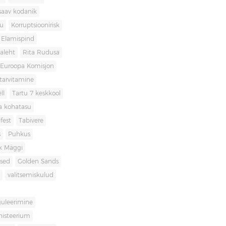
saav kodanik
u
Korruptsioonirisk
Elamispind
laleht
Rita Rudusa
Euroopa Komisjon
itarvitamine
ll
Tartu 7 keskkool
ia kohatasu
fest
Tabivere
s
Puhkus
k Mäggi
used
Golden Sands
valitsemiskulud
guleerimine
inisteerium