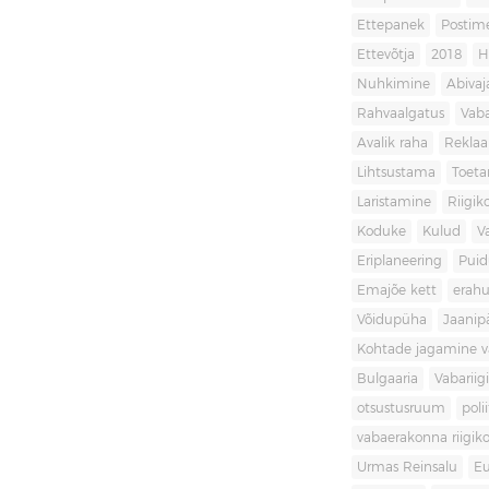
Ettepanek
Postim
Ettevõtja
2018
H
Nuhkimine
Abivaj
Rahvaalgatus
Vaba
Avalik raha
Rekla
Lihtsustama
Toet
Laristamine
Riigik
Koduke
Kulud
V
Eriplaneering
Puid
Emajõe kett
erahu
Võidupüha
Jaanip
Kohtade jagamine va
Bulgaaria
Vabariigi
otsustusruum
poli
vabaerakonna riigiko
Urmas Reinsalu
Eu