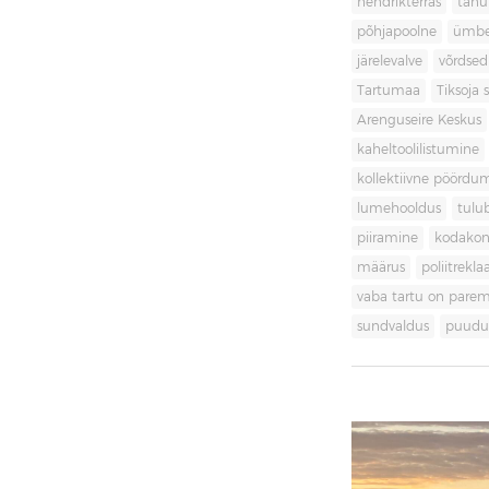
hendrikterras
tänu
põhjapoolne
ümbe
järelevalve
võrdsed
Tartumaa
Tiksoja s
Arenguseire Keskus
kaheltoolilistumine
kollektiivne pöördu
lumehooldus
tulu
piiramine
kodakon
määrus
poliitrekl
vaba tartu on pare
sundvaldus
puudul