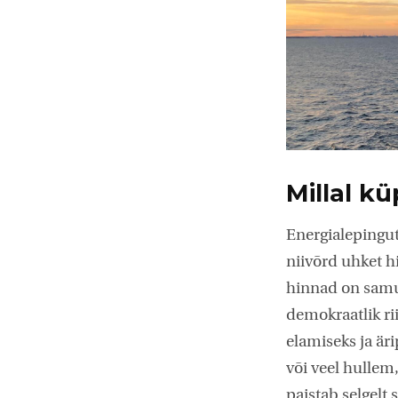
Millal k
Energialepingut
niivõrd uhket h
hinnad on samu
demokraatlik ri
elamiseks ja äri
või veel hullem
paistab selgelt 