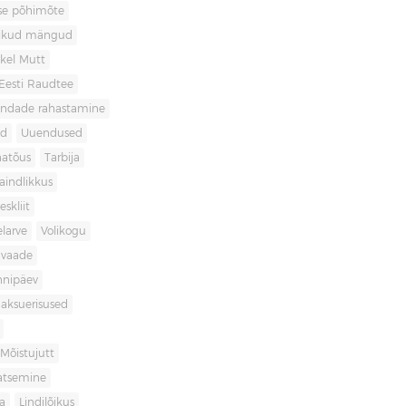
use põhimõte
likud mängud
kel Mutt
Eesti Raudtee
ondade rahastamine
id
Uuendused
natõus
Tarbija
aindlikkus
skliit
larve
Volikogu
avaade
nnipäev
aksuerisused
Mõistujutt
atsemine
a
Lindilõikus