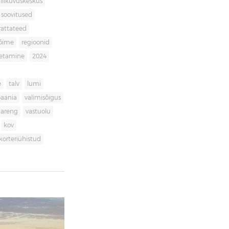
liikuvuskeskus
soovitused
rattateed
võime
regioonid
getamine
2024
e
talv
lumi
aania
valimisõigus
dareng
vastuolu
kov
korteriühistud