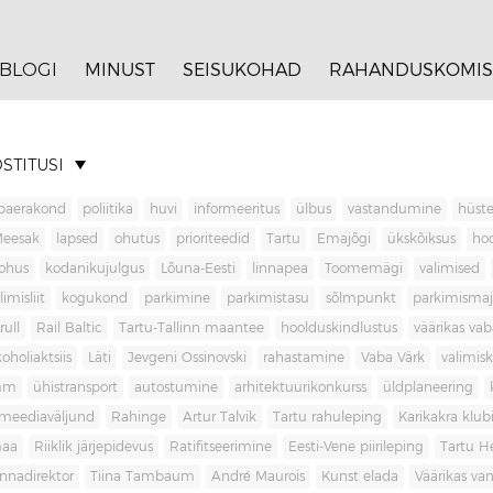
BLOGI
MINUST
SEISUKOHAD
RAHANDUSKOMIS
STITUSI
baerakond
poliitika
huvi
informeeritus
ülbus
vastandumine
hüste
Meesak
lapsed
ohutus
prioriteedid
Tartu
Emajõgi
ükskõiksus
ho
ohus
kodanikujulgus
Lõuna-Eesti
linnapea
Toomemägi
valimised
limisliit
kogukond
parkimine
parkimistasu
sõlmpunkt
parkimisma
rull
Rail Baltic
Tartu-Tallinn maantee
hoolduskindlustus
väärikas va
koholiaktsiis
Läti
Jevgeni Ossinovski
rahastamine
Vaba Värk
valimis
mm
ühistransport
autostumine
arhitektuurikonkurss
üldplaneering
meediaväljund
Rahinge
Artur Talvik
Tartu rahuleping
Karikakra klub
aa
Riiklik järjepidevus
Ratifitseerimine
Eesti-Vene piirileping
Tartu H
innadirektor
Tiina Tambaum
André Maurois
Kunst elada
Väärikas v