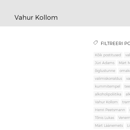
Vahur Kollom
FILTREERI PO
Kõik postitused
va
Jüri Adams
Märt 
õiglustunne
omak
valimiskorraldus
va
kummitempel
tee
alkoholipoliitika
al
Vahur Kollom
tra
Henri Peetsmann
Tõnis Lukas
Venem
Märt Läänemets
L