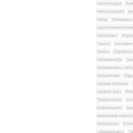
Gerontoloogia
Raik
Peibutuspardid
Ke
Mäng
Tähelepanu
Läänemeresoomlan
Välireklaam
Riigik
14juuni
Leinapäev
Teadus
Õigusloom
Väikeettevõtja
Osa
Sotsiaalmaksu ülemp
Sotsiaalmaks
Õigu
Lasteaia kohatasu
Isesõitev auto
Ref
Tööjõupuudus
Kut
Kodanikupäev
Suu
erakondade vastutu
Korruptsioon
Enne
Läbipaistmatus
Ts