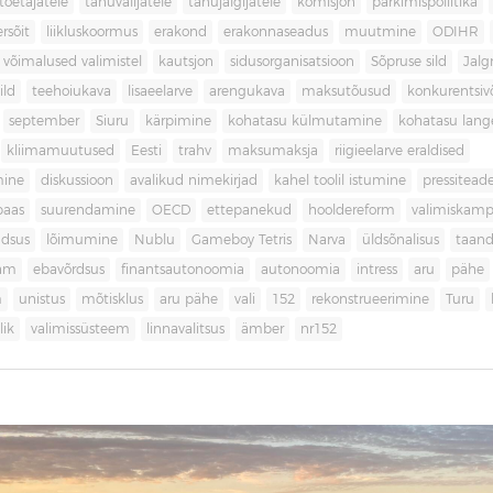
toetajatele
tänuvalijatele
tänujälgijatele
komisjon
parkimispoliitika
rsõit
liikluskoormus
erakond
erakonnaseadus
muutmine
ODIHR
 võimalused valimistel
kautsjon
sidusorganisatsioon
Sõpruse sild
Jalg
ild
teehoiukava
lisaeelarve
arengukava
maksutõusud
konkurentsi
september
Siuru
kärpimine
kohatasu külmutamine
kohatasu lan
kliimamuutused
Eesti
trahv
maksumaksja
riigieelarve eraldised
mine
diskussioon
avalikud nimekirjad
kahel toolil istumine
pressitead
baas
suurendamine
OECD
ettepanekud
hooldereform
valimiskamp
dsus
lõimumine
Nublu
Gameboy Tetris
Narva
üldsõnalisus
taan
aam
ebavõrdsus
finantsautonoomia
autonoomia
intress
aru
pähe
m
unistus
mõtisklus
aru pähe
vali
152
rekonstrueerimine
Turu
ik
valimissüsteem
linnavalitsus
ämber
nr152