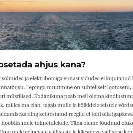
üpsetada ahjus kana?
 sõlmides ja elektribörsiga ennast sidudes ei kujutanud k
innatõusu. Lepingu muutmine on suhteliselt lootusetu, s
ti müstilised. Kodanikuna peab meil olema kindlustunn
ik, milles ma elan, tagab mulle ja kõikidele teistele võr
pidamiseks ning kehtestatud reeglid ei tohi olla igapäeva
, hoobiks meie toimetulekule. Täna oleme jõudnud oluk
silma meie eelnevate valitsuste ja käesoleva valitsuse keh