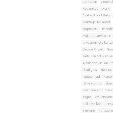
petitsioon
videoko
Kodanikuühiskond
Avalikult Rail Baltic
Maksu-ja Tolliamet
erapooletu
meedi
Majandusterritoori
Isikuandmete kaitse
George Orwell
Suu
Tartu ülikooli kliini
Ajakirjanduse kallut
ebaõiglus
küsitlus
riigiteenijad
koroon
rahvaküsitlus
abiel
poliitiline korruptsio
julgus
erakondade 
poliitilise konkurent
inimene
kunstiu