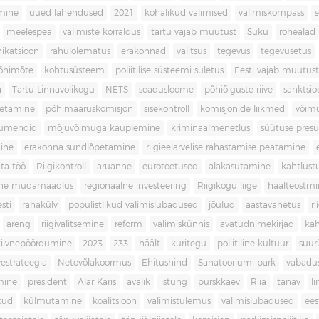
imine
uued lahendused
2021
kohalikud valimised
valimiskompass
meelespea
valimiste korraldus
tartu vajab muutust
Süku
rohealad
katsioon
rahulolematus
erakonnad
valitsus
tegevus
tegevusetus
põhimõte
kohtusüsteem
poliitilise süsteemi suletus
Eesti vajab muutust
a
Tartu Linnavolikogu
NETS
seadusloome
põhiõiguste riive
sanktsio
oetamine
põhimääruskomisjon
sisekontroll
komisjonide liikmed
võim
umendid
mõjuvõimuga kauplemine
kriminaalmenetlus
süütuse pres
ine
erakonna sundlõpetamine
riigieelarvelise rahastamise peatamine
ta töö
Riigikontroll
aruanne
eurotoetused
alakasutamine
kahtlust
iline mudamaadlus
regionaalne investeering
Riigikogu liige
häälteostmi
sti
rahakülv
populistlikud valimislubadused
jõulud
aastavahetus
ri
areng
riigivalitsemine
reform
valimiskünnis
avatudnimekirjad
kah
tiivnepöördumine
2023
233
häält
kuritegu
poliitiline kultuur
suur
vestrateegia
Netovõlakoormus
Ehitushind
Sanatooriumi park
vabadu
mine
president
Alar Karis
avalik
istung
purskkaev
Riia
tänav
l
kud
külmutamine
koalitsioon
valimistulemus
valimislubadused
ees