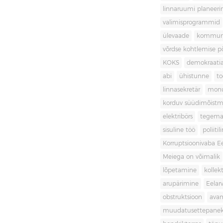
linnaruumi planeer
valimisprogrammid
ülevaade
kommuni
võrdse kohtlemise 
KOKS
demokraati
abi
ühistunne
t
linnasekretär
mon
korduv süüdimõistm
elektribörs
tegema
sisuline töö
poliit
Korruptsioonivaba Ee
Meiega on võimalik
lõpetamine
kollek
arupärimine
Eelar
obstruktsioon
ava
muudatusettepane