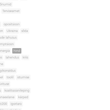
sõnumid
Terviseamet
opositsioon
on
Ukraina
sõda
ude lahusus
umptsioon
energia
hind
us
lahendus
kriis
ne
igikorraldus
el
toolil
istumise
ürituse
s
koalitsioonileping
innaeelarve
kärped
ti200
igortaro