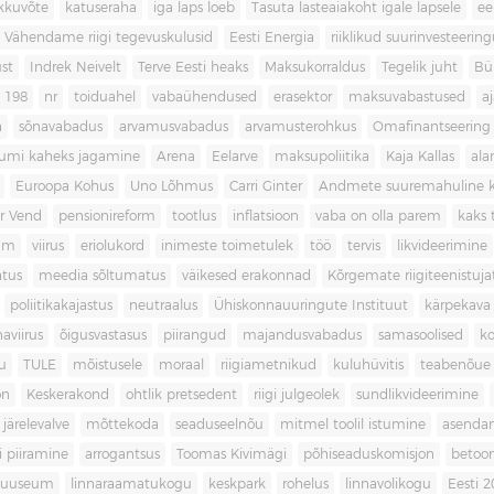
kkuvõte
katuseraha
iga laps loeb
Tasuta lasteaiakoht igale lapsele
ee
Vähendame riigi tegevuskulusid
Eesti Energia
riiklikud suurinvesteerin
ust
Indrek Neivelt
Terve Eesti heaks
Maksukorraldus
Tegelik juht
Bü
198
nr
toiduahel
vabaühendused
erasektor
maksuvabastused
aj
a
sõnavabadus
arvamusvabadus
arvamusterohkus
Omafinantseering
mumi kaheks jagamine
Arena
Eelarve
maksupoliitika
Kaja Kallas
ala
Euroopa Kohus
Uno Lõhmus
Carri Ginter
Andmete suuremahuline 
r Vend
pensionireform
tootlus
inflatsioon
vaba on olla parem
kaks t
kum
viirus
eriolukord
inimeste toimetulek
töö
tervis
likvideerimine
atus
meedia sõltumatus
väikesed erakonnad
Kõrgemate riigiteenistuja
poliitikakajastus
neutraalus
Ühiskonnauuringute Instituut
kärpekava
aviirus
õigusvastasus
piirangud
majandusvabadus
samasoolised
ko
u
TULE
mõistusele
moraal
riigiametnikud
kuluhüvitis
teabenõue
on
Keskerakond
ohtlik pretsedent
riigi julgeolek
sundlikvideerimine
järelevalve
mõttekoda
seaduseelnõu
mitmel toolil istumine
asenda
si piiramine
arrogantsus
Toomas Kivimägi
põhiseaduskomisjon
betoo
muuseum
linnaraamatukogu
keskpark
rohelus
linnavolikogu
Eesti 2