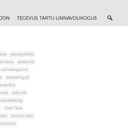
JON
TEGEVUS TARTU LINNAVOLIKOGUS
eria
päevapoliitika
olimatus
peksmine
valimisringkond
ja
planeeringud
banemine
kulud
Kalle Pilt
kodulehekülg
i
Piret Tarto
eaks
Jüri-Ott Salm
ananemine