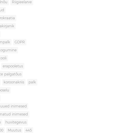
lnõu
Riigieelarve
gud
rokraatia
akirjanik
mpalk
GDPR
kogumine
ooli
erapooletus
te palgatõus
koroonakriis
palk
oselu
uued inimesed
matud inimesed
n
huvitegevus
00
Muutus
445