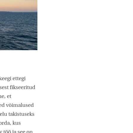
eegi ettegi
est fikseeritud
e, et
dsed võimalused
elu takistuseks
orda, kus
v töö ja see on