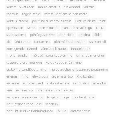
tartu vajab muutust
Süku
rohealad
Terviseamet
ülevaade
kommunikatsioon
rahulolematus
erakonnad
valitsus
tegevus
tegevusetus
võrdse kohtlemise põhimõte
kohtusüsteem
poliitilise süsteemi suletus
Eesti vajab muutust
opositsioon
KOKS
demokraatia
Tartu Linnavolikogu
NETS
seadusloome
põhiõiguste riive
sanktsioon
Ukraina
sõda
abi
ühistunne
toetamine
põhimääruskomisjon
sisekontroll
komisjonide liikmed
võimude lahusus
linnasekretär
monumendid
mõjuvõimuga kauplemine
kriminaalmenetlus
süütuse presumptsioon
korduv süüdimõistmine
erakonna sundlõpetamine
riigieelarvelise rahastamise peatamine
energia
hind
elektribörs
tegemata töö
Riigikontroll
aruanne
eurotoetused
alakasutamine
kahtlustus
lahendus
kriis
sisuline töö
poliitiline mudamaadlus
regionaalne investeering
Riigikogu liige
häälteostmine
Korruptsioonivaba Eesti
rahakülv
populistlikud valimislubadused
jõulud
aastavahetus