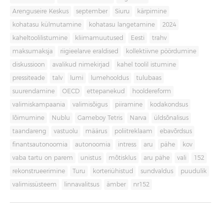
Arenguseire Keskus
september
Siuru
kärpimine
kohatasu külmutamine
kohatasu langetamine
2024
kaheltoolilistumine
kliimamuutused
Eesti
trahv
maksumaksja
riigieelarve eraldised
kollektiivne pöördumine
diskussioon
avalikud nimekirjad
kahel toolil istumine
pressiteade
talv
lumi
lumehooldus
tulubaas
suurendamine
OECD
ettepanekud
hooldereform
valimiskampaania
valimisõigus
piiramine
kodakondsus
lõimumine
Nublu
Gameboy Tetris
Narva
üldsõnalisus
taandareng
vastuolu
määrus
poliitreklaam
ebavõrdsus
finantsautonoomia
autonoomia
intress
aru
pähe
kov
vaba tartu on parem
unistus
mõtisklus
aru pähe
vali
152
rekonstrueerimine
Turu
korteriühistud
sundvaldus
puudulik
valimissüsteem
linnavalitsus
ämber
nr152