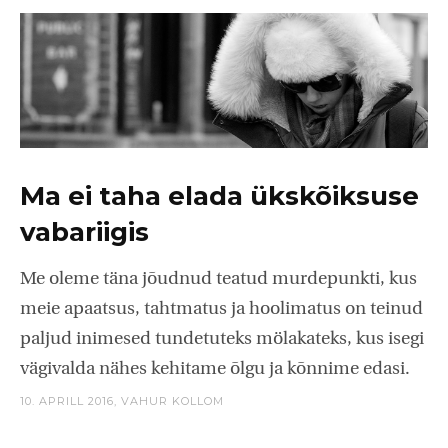
Ma ei taha elada ükskõiksuse
vabariigis
Me oleme täna jõudnud teatud murdepunkti, kus
meie apaatsus, tahtmatus ja hoolimatus on teinud
paljud inimesed tundetuteks mölakateks, kus isegi
vägivalda nähes kehitame õlgu ja kõnnime edasi.
10. APRILL 2016,
VAHUR KOLLOM