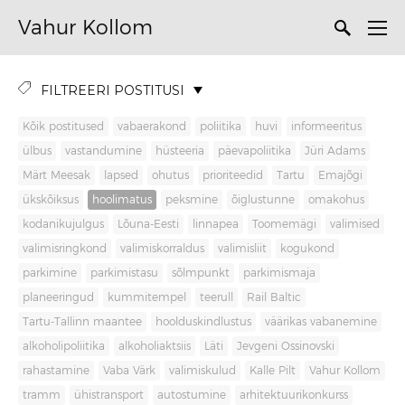
Vahur Kollom
FILTREERI POSTITUSI
Kõik postitused
vabaerakond
poliitika
huvi
informeeritus
ülbus
vastandumine
hüsteeria
päevapoliitika
Jüri Adams
Märt Meesak
lapsed
ohutus
prioriteedid
Tartu
Emajõgi
ükskõiksus
hoolimatus
peksmine
õiglustunne
omakohus
kodanikujulgus
Lõuna-Eesti
linnapea
Toomemägi
valimised
valimisringkond
valimiskorraldus
valimisliit
kogukond
parkimine
parkimistasu
sõlmpunkt
parkimismaja
planeeringud
kummitempel
teerull
Rail Baltic
Tartu-Tallinn maantee
hoolduskindlustus
väärikas vabanemine
alkoholipoliitika
alkoholiaktsiis
Läti
Jevgeni Ossinovski
rahastamine
Vaba Värk
valimiskulud
Kalle Pilt
Vahur Kollom
tramm
ühistransport
autostumine
arhitektuurikonkurss