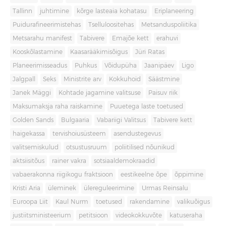
Tallinn
juhtimine
kõrge lasteaia kohatasu
Eriplaneering
Puidurafineerimistehas
Tselluloositehas
Metsanduspoliitika
Metsarahu manifest
Tabivere
Emajõe kett
erahuvi
Kooskõlastamine
Kaasarääkimisõigus
Jüri Ratas
Planeerimisseadus
Puhkus
Võidupüha
Jaanipäev
Ligo
Jalgpall
Seks
Ministrite arv
Kokkuhoid
Säästmine
Janek Mäggi
Kohtade jagamine valitsuse
Paisuv riik
Maksumaksja raha raiskamine
Puuetega laste toetused
Golden Sands
Bulgaaria
Vabariigi Valitsus
Tabivere kett
haigekassa
tervishoiusüsteem
asendustegevus
valitsemiskulud
otsustusruum
poliitilised nõunikud
aktsiisitõus
rainer vakra
sotsiaaldemokraadid
vabaerakonna riigikogu fraktsioon
eestikeelne õpe
õppimine
Kristi Aria
üleminek
ülereguleerimine
Urmas Reinsalu
Euroopa Liit
Kaul Nurm
toetused
rakendamine
valikuõigus
justiitsministeerium
petitsioon
videokokkuvõte
katuseraha