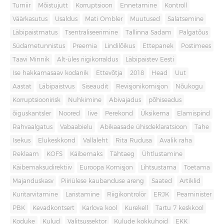
Turniir
Mõistujutt
Korruptsioon
Ennetamine
Kontroll
Väärkasutus
Usaldus
Mati Ombler
Muutused
Salatsemine
Läbipaistmatus
Tsentraliseerimine
Tallinna Sadam
Palgatõus
Südametunnistus
Preemia
Lindilõikus
Ettepanek
Postimees
Taavi Minnik
Alt-üles riigikorraldus
Läbipaistev Eesti
Ise hakkamasaav kodanik
Ettevõtja
2018
Head
Uut
Aastat
Läbipaistvus
Siseaudit
Revisjonikomisjon
Nõukogu
Korruptsioonirisk
Nuhkimine
Abivajadus
põhiseadus
õiguskantsler
Noored
Iive
Perekond
Üksikema
Elamispind
Rahvaalgatus
Vabaabielu
Abikaasade ühisdeklaratsioon
Tahe
Isekus
Elukeskkond
Vallaleht
Rita Rudusa
Avalik raha
Reklaam
KOFS
Käibemaks
Tähtaeg
Ühtlustamine
Käibemaksudirektiiv
Euroopa Komisjon
Lihtsustama
Toetama
Majanduskasv
Piiriülese kaubanduse areng
Saated
Artiklid
Kuritarvitamine
Laristamine
Riigikontrolör
ERJK
Peaminister
PBK
Kevadkontsert
Karlova kool
Kurekell
Tartu 7 keskkool
Koduke
Kulud
Valitsussektor
Kulude kokkuhoid
EKK