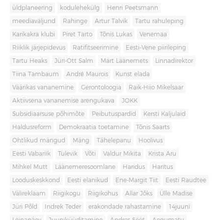
üldplaneering
kodulehekülg
Henri Peetsmann
meediaväljund
Rahinge
Artur Talvik
Tartu rahuleping
Karikakra klubi
Piret Tarto
Tõnis Lukas
Venemaa
Riiklik järjepidevus
Ratifitseerimine
Eesti-Vene piirileping
Tartu Heaks
Jüri-Ott Salm
Märt Läänemets
Linnadirektor
Tiina Tambaum
André Maurois
Kunst elada
Väärikas vananemine
Gerontoloogia
Raik-Hiio Mikelsaar
Aktiivsena vananemise arengukava
JOKK
Subsidiaarsuse põhimõte
Peibutuspardid
Kersti Kaljulaid
Haldusreform
Demokraatia toetamine
Tõnis Saarts
Ohtlikud mängud
Mäng
Tähelepanu
Hoolivus
Eesti Vabariik
Tulevik
Võti
Valdur Mikita
Krista Aru
Mihkel Mutt
Läänemeresoomlane
Haridus
Haritus
Looduskeskkond
Eesti elanikud
Ene-Margit Tiit
Eesti Raudtee
Välireklaam
Riigikogu
Riigikohus
Allar Jõks
Ülle Madise
Jüri Põld
Indrek Teder
erakondade rahastamine
14juuni