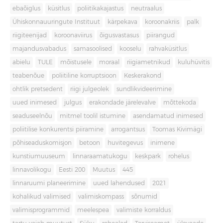
ebaõiglus
küsitlus
poliitikakajastus
neutraalus
Ühiskonnauuringute Instituut
kärpekava
koroonakriis
palk
riigiteenijad
koroonaviirus
õigusvastasus
piirangud
majandusvabadus
samasoolised
kooselu
rahvaküsitlus
abielu
TULE
mõistusele
moraal
riigiametnikud
kuluhüvitis
teabenõue
poliitiline korruptsioon
Keskerakond
ohtlik pretsedent
riigi julgeolek
sundlikvideerimine
uued inimesed
julgus
erakondade järelevalve
mõttekoda
seaduseelnõu
mitmel toolil istumine
asendamatud inimesed
poliitilise konkurentsi piiramine
arrogantsus
Toomas Kivimägi
põhiseaduskomisjon
betoon
huvitegevus
inimene
kunstiumuuseum
linnaraamatukogu
keskpark
rohelus
linnavolikogu
Eesti 200
Muutus
445
linnaruumi planeerimine
uued lahendused
2021
kohalikud valimised
valimiskompass
sõnumid
valimisprogrammid
meelespea
valimiste korraldus