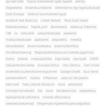
iga laps loeb
Tasuta lasteaiakoht igale lapsele
eelnõu
Riigieelarve
Kodanikuühiskond
Vähendame riigi tegevuskulusid
Eesti Energia
riiklikud suurinvesteeringud
Avalikult Rail Balticust
Indrek Neivelt
Terve Eesti heaks
Maksukorraldus
Tegelik juht
Bürokraatia
Maksu-ja Tolliamet
198
nr
toiduahel
vabaühendused
erasektor
maksuvabastused
ajakirjanik
erapooletu
meedia
sõnavabadus
arvamusvabadus
arvamusterohkus
Omafinantseering
Majandusterritoorimumi kaheks jagamine
Arena
Eelarve
maksupoliitika
Kaja Kallas
alampalk
GDPR
Isikuandmete kaitse
Euroopa Kohus
Uno Lõhmus
Carri Ginter
Andmete suuremahuline kogumine
George Orwell
Suur Vend
pensionireform
tootlus
inflatsioon
vaba on olla parem
kaks tooli
Tartu ülikooli kliinikum
viirus
eriolukord
inimeste toimetulek
töö
tervis
likvideerimine
erapooletus
Ajakirjanduse kallutatus
meedia sõltumatus
väikesed erakonnad
Kõrgemate riigiteenistujate palgatõus