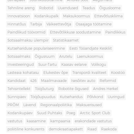
Leinapäev
Juuniküüditamine
Andres Sööt
Aegumatu
Tehniline areng
Robotid
Uuendused
Teadus
Õigusloome
Innovatsioon
Kodanikupalk
Maksukoormus
Ettevõtluskliima
Hinnatõus
Tarbija
Väikeettevõtja
Osaajaga töötamine
Paindlikud töövormid
Ettevõtlikkuse soodustamine
Paindlikkus
Sotsiaalmaksu ülempiir
Statistikaamet
Kutsehariduse populariseerimine
Eesti Tööandjate Keskliit
Sotsiaalmaks
Õigusruum
Arutelu
Laenukoormus
Investeeringud
Suur-Tartu
Kaasav eelarve
Volikogu
Lasteaia kohatasu
Elukestev õpe
Transpordi kvaliteet
Koostöö
Kandidaat
426
Maailmavaade
Isesõitev auto
Reformid
Tehisintellekt
Tööjõuturg
Robotite õigused
Andres Herkel
Sünnipäev
Tööjõupuudus
Kutseharidus
Põlvkond
Uuringud
PRÕM
Lävend
Regionaalpoliitika
Maksuerisused
Kodanikupäev
Suud Puhtaks
Poeg
Arctic Sport Club
vastutus
kaasamine
kampaania
erakondade vastutus
poliitiline konkurents
demokraatiapakett
Raad
Raekoda