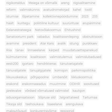
riigikorraldus
Meiega on võimalik
areng
riigivalitsemine
reform
valimiskünnis
avatudnimekirjad
kahel
toolil
istumise
lõpetamine
kollektiivnepöördumine
2023
233
häält
kuritegu
poliitiline kultuur
suurürituse
arupärimine
Eelarvestrateegia
Netovõlakoormus
Ehitushind
Sanatooriumi park
vabadus
koalitsioonileping
obstruktsioon
avamine
president
Alar Karis
avalik
istung
purskkaev
Riia
tänav
linnaeelarve
kärped
muudatusettepanekud
külmutamine
koalitsioon
valimistulemus
valimislubadused
eesti200
igortaro
hendrikterras
tänutoetajatele
tänuvalijatele
tänujälgijatele
komisjon
parkimispoliitika
liikuvuskeskus
põhjapoolne
ümbersõit
liikluskoormus
erakond
erakonnaseadus
muutmine
ODIHR
soovitused
järelevalve
võrdsed võimalused valimistel
kautsjon
sidusorganisatsioon
Sõpruse sild
Jalgrattateed
Tartumaa
Tiksoja sild
teehoiukava
lisaeelarve
arengukava
maksutõusud
konkurentsivõime
regioonid