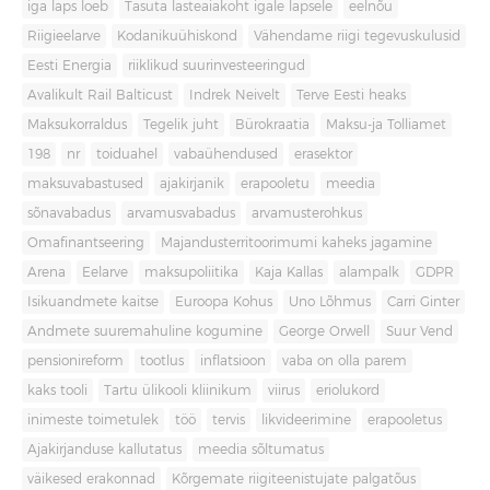
iga laps loeb
Tasuta lasteaiakoht igale lapsele
eelnõu
Riigieelarve
Kodanikuühiskond
Vähendame riigi tegevuskulusid
Eesti Energia
riiklikud suurinvesteeringud
Avalikult Rail Balticust
Indrek Neivelt
Terve Eesti heaks
Maksukorraldus
Tegelik juht
Bürokraatia
Maksu-ja Tolliamet
198
nr
toiduahel
vabaühendused
erasektor
maksuvabastused
ajakirjanik
erapooletu
meedia
sõnavabadus
arvamusvabadus
arvamusterohkus
Omafinantseering
Majandusterritoorimumi kaheks jagamine
Arena
Eelarve
maksupoliitika
Kaja Kallas
alampalk
GDPR
Isikuandmete kaitse
Euroopa Kohus
Uno Lõhmus
Carri Ginter
Andmete suuremahuline kogumine
George Orwell
Suur Vend
pensionireform
tootlus
inflatsioon
vaba on olla parem
kaks tooli
Tartu ülikooli kliinikum
viirus
eriolukord
inimeste toimetulek
töö
tervis
likvideerimine
erapooletus
Ajakirjanduse kallutatus
meedia sõltumatus
väikesed erakonnad
Kõrgemate riigiteenistujate palgatõus