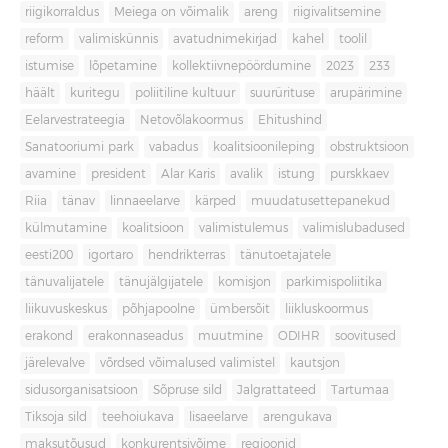
riigikorraldus
Meiega on võimalik
areng
riigivalitsemine
reform
valimiskünnis
avatudnimekirjad
kahel
toolil
istumise
lõpetamine
kollektiivnepöördumine
2023
233
häält
kuritegu
poliitiline kultuur
suurürituse
arupärimine
Eelarvestrateegia
Netovõlakoormus
Ehitushind
Sanatooriumi park
vabadus
koalitsioonileping
obstruktsioon
avamine
president
Alar Karis
avalik
istung
purskkaev
Riia
tänav
linnaeelarve
kärped
muudatusettepanekud
külmutamine
koalitsioon
valimistulemus
valimislubadused
eesti200
igortaro
hendrikterras
tänutoetajatele
tänuvalijatele
tänujälgijatele
komisjon
parkimispoliitika
liikuvuskeskus
põhjapoolne
ümbersõit
liikluskoormus
erakond
erakonnaseadus
muutmine
ODIHR
soovitused
järelevalve
võrdsed võimalused valimistel
kautsjon
sidusorganisatsioon
Sõpruse sild
Jalgrattateed
Tartumaa
Tiksoja sild
teehoiukava
lisaeelarve
arengukava
maksutõusud
konkurentsivõime
regioonid