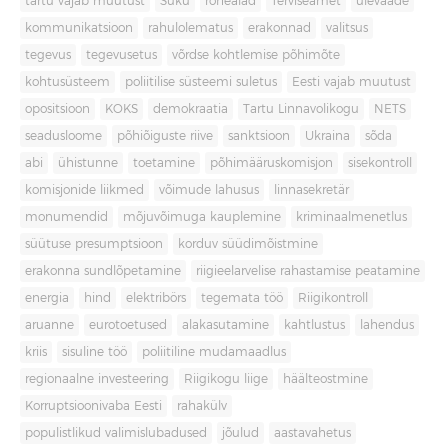
tartu vajab muutust
Süku
rohealad
Terviseamet
ülevaade
kommunikatsioon
rahulolematus
erakonnad
valitsus
tegevus
tegevusetus
võrdse kohtlemise põhimõte
kohtusüsteem
poliitilise süsteemi suletus
Eesti vajab muutust
opositsioon
KOKS
demokraatia
Tartu Linnavolikogu
NETS
seadusloome
põhiõiguste riive
sanktsioon
Ukraina
sõda
abi
ühistunne
toetamine
põhimääruskomisjon
sisekontroll
komisjonide liikmed
võimude lahusus
linnasekretär
monumendid
mõjuvõimuga kauplemine
kriminaalmenetlus
süütuse presumptsioon
korduv süüdimõistmine
erakonna sundlõpetamine
riigieelarvelise rahastamise peatamine
energia
hind
elektribörs
tegemata töö
Riigikontroll
aruanne
eurotoetused
alakasutamine
kahtlustus
lahendus
kriis
sisuline töö
poliitiline mudamaadlus
regionaalne investeering
Riigikogu liige
häälteostmine
Korruptsioonivaba Eesti
rahakülv
populistlikud valimislubadused
jõulud
aastavahetus