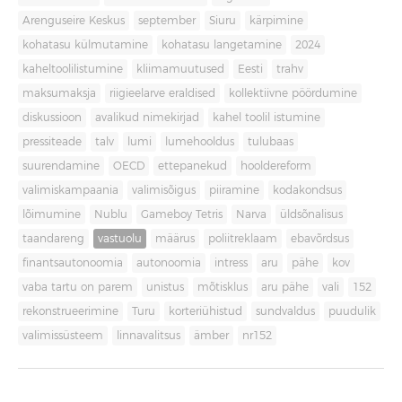
Arenguseire Keskus
september
Siuru
kärpimine
kohatasu külmutamine
kohatasu langetamine
2024
kaheltoolilistumine
kliimamuutused
Eesti
trahv
maksumaksja
riigieelarve eraldised
kollektiivne pöördumine
diskussioon
avalikud nimekirjad
kahel toolil istumine
pressiteade
talv
lumi
lumehooldus
tulubaas
suurendamine
OECD
ettepanekud
hooldereform
valimiskampaania
valimisõigus
piiramine
kodakondsus
lõimumine
Nublu
Gameboy Tetris
Narva
üldsõnalisus
taandareng
vastuolu
määrus
poliitreklaam
ebavõrdsus
finantsautonoomia
autonoomia
intress
aru
pähe
kov
vaba tartu on parem
unistus
mõtisklus
aru pähe
vali
152
rekonstrueerimine
Turu
korteriühistud
sundvaldus
puudulik
valimissüsteem
linnavalitsus
ämber
nr152