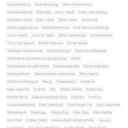
üldplaneering
kodulehekülg
Henri Peetsmann
meediaväljund
Rahinge
Artur Talvik
Tartu rahuleping
Karikakra klubi
Piret Tarto
Tõnis Lukas
Venemaa
Riiklik järjepidevus
Ratifitseerimine
Eesti-Vene piirileping
Tartu Heaks
Jüri-Ott Salm
Märt Läänemets
Linnadirektor
Tiina Tambaum
André Maurois
Kunst elada
Väärikas vananemine
Gerontoloogia
Raik-Hiio Mikelsaar
Aktiivsena vananemise arengukava
JOKK
Subsidiaarsuse põhimõte
Peibutuspardid
Kersti Kaljulaid
Haldusreform
Demokraatia toetamine
Tõnis Saarts
Ohtlikud mängud
Mäng
Tähelepanu
Hoolivus
Eesti Vabariik
Tulevik
Võti
Valdur Mikita
Krista Aru
Mihkel Mutt
Läänemeresoomlane
Haridus
Haritus
Looduskeskkond
Eesti elanikud
Ene-Margit Tiit
Eesti Raudtee
Välireklaam
Riigikogu
Riigikohus
Allar Jõks
Ülle Madise
Jüri Põld
Indrek Teder
erakondade rahastamine
14juuni