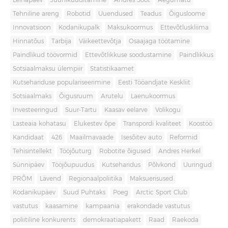
Leinapäev
Juuniküüditamine
Andres Sööt
Aegumatu
Tehniline areng
Robotid
Uuendused
Teadus
Õigusloome
Innovatsioon
Kodanikupalk
Maksukoormus
Ettevõtluskliima
Hinnatõus
Tarbija
Väikeettevõtja
Osaajaga töötamine
Paindlikud töövormid
Ettevõtlikkuse soodustamine
Paindlikkus
Sotsiaalmaksu ülempiir
Statistikaamet
Kutsehariduse populariseerimine
Eesti Tööandjate Keskliit
Sotsiaalmaks
Õigusruum
Arutelu
Laenukoormus
Investeeringud
Suur-Tartu
Kaasav eelarve
Volikogu
Lasteaia kohatasu
Elukestev õpe
Transpordi kvaliteet
Koostöö
Kandidaat
426
Maailmavaade
Isesõitev auto
Reformid
Tehisintellekt
Tööjõuturg
Robotite õigused
Andres Herkel
Sünnipäev
Tööjõupuudus
Kutseharidus
Põlvkond
Uuringud
PRÕM
Lävend
Regionaalpoliitika
Maksuerisused
Kodanikupäev
Suud Puhtaks
Poeg
Arctic Sport Club
vastutus
kaasamine
kampaania
erakondade vastutus
poliitiline konkurents
demokraatiapakett
Raad
Raekoda