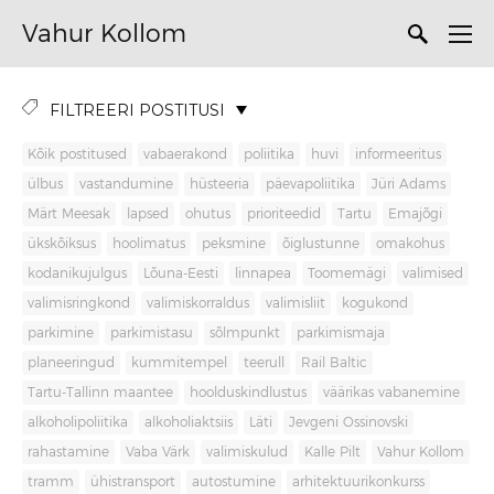
Vahur Kollom
FILTREERI POSTITUSI
Kõik postitused
vabaerakond
poliitika
huvi
informeeritus
ülbus
vastandumine
hüsteeria
päevapoliitika
Jüri Adams
Märt Meesak
lapsed
ohutus
prioriteedid
Tartu
Emajõgi
ükskõiksus
hoolimatus
peksmine
õiglustunne
omakohus
kodanikujulgus
Lõuna-Eesti
linnapea
Toomemägi
valimised
valimisringkond
valimiskorraldus
valimisliit
kogukond
parkimine
parkimistasu
sõlmpunkt
parkimismaja
planeeringud
kummitempel
teerull
Rail Baltic
Tartu-Tallinn maantee
hoolduskindlustus
väärikas vabanemine
alkoholipoliitika
alkoholiaktsiis
Läti
Jevgeni Ossinovski
rahastamine
Vaba Värk
valimiskulud
Kalle Pilt
Vahur Kollom
tramm
ühistransport
autostumine
arhitektuurikonkurss