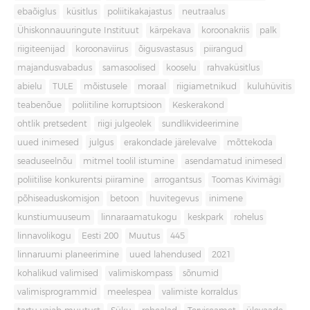
ebaõiglus
küsitlus
poliitikakajastus
neutraalus
Ühiskonnauuringute Instituut
kärpekava
koroonakriis
palk
riigiteenijad
koroonaviirus
õigusvastasus
piirangud
majandusvabadus
samasoolised
kooselu
rahvaküsitlus
abielu
TULE
mõistusele
moraal
riigiametnikud
kuluhüvitis
teabenõue
poliitiline korruptsioon
Keskerakond
ohtlik pretsedent
riigi julgeolek
sundlikvideerimine
uued inimesed
julgus
erakondade järelevalve
mõttekoda
seaduseelnõu
mitmel toolil istumine
asendamatud inimesed
poliitilise konkurentsi piiramine
arrogantsus
Toomas Kivimägi
põhiseaduskomisjon
betoon
huvitegevus
inimene
kunstiumuuseum
linnaraamatukogu
keskpark
rohelus
linnavolikogu
Eesti 200
Muutus
445
linnaruumi planeerimine
uued lahendused
2021
kohalikud valimised
valimiskompass
sõnumid
valimisprogrammid
meelespea
valimiste korraldus