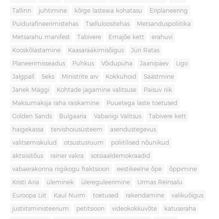
Tallinn
juhtimine
kõrge lasteaia kohatasu
Eriplaneering
Puidurafineerimistehas
Tselluloositehas
Metsanduspoliitika
Metsarahu manifest
Tabivere
Emajõe kett
erahuvi
Kooskõlastamine
Kaasarääkimisõigus
Jüri Ratas
Planeerimisseadus
Puhkus
Võidupüha
Jaanipäev
Ligo
Jalgpall
Seks
Ministrite arv
Kokkuhoid
Säästmine
Janek Mäggi
Kohtade jagamine valitsuse
Paisuv riik
Maksumaksja raha raiskamine
Puuetega laste toetused
Golden Sands
Bulgaaria
Vabariigi Valitsus
Tabivere kett
haigekassa
tervishoiusüsteem
asendustegevus
valitsemiskulud
otsustusruum
poliitilised nõunikud
aktsiisitõus
rainer vakra
sotsiaaldemokraadid
vabaerakonna riigikogu fraktsioon
eestikeelne õpe
õppimine
Kristi Aria
üleminek
ülereguleerimine
Urmas Reinsalu
Euroopa Liit
Kaul Nurm
toetused
rakendamine
valikuõigus
justiitsministeerium
petitsioon
videokokkuvõte
katuseraha