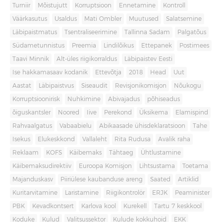
Turniir
Mõistujutt
Korruptsioon
Ennetamine
Kontroll
Väärkasutus
Usaldus
Mati Ombler
Muutused
Salatsemine
Läbipaistmatus
Tsentraliseerimine
Tallinna Sadam
Palgatõus
Südametunnistus
Preemia
Lindilõikus
Ettepanek
Postimees
Taavi Minnik
Alt-üles riigikorraldus
Läbipaistev Eesti
Ise hakkamasaav kodanik
Ettevõtja
2018
Head
Uut
Aastat
Läbipaistvus
Siseaudit
Revisjonikomisjon
Nõukogu
Korruptsioonirisk
Nuhkimine
Abivajadus
põhiseadus
õiguskantsler
Noored
Iive
Perekond
Üksikema
Elamispind
Rahvaalgatus
Vabaabielu
Abikaasade ühisdeklaratsioon
Tahe
Isekus
Elukeskkond
Vallaleht
Rita Rudusa
Avalik raha
Reklaam
KOFS
Käibemaks
Tähtaeg
Ühtlustamine
Käibemaksudirektiiv
Euroopa Komisjon
Lihtsustama
Toetama
Majanduskasv
Piiriülese kaubanduse areng
Saated
Artiklid
Kuritarvitamine
Laristamine
Riigikontrolör
ERJK
Peaminister
PBK
Kevadkontsert
Karlova kool
Kurekell
Tartu 7 keskkool
Koduke
Kulud
Valitsussektor
Kulude kokkuhoid
EKK