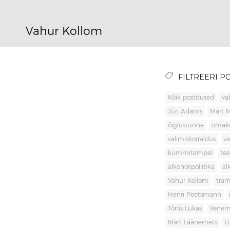
Vahur Kollom
FILTREERI PO
Kõik postitused
va
Jüri Adams
Märt 
õiglustunne
omak
valimiskorraldus
va
kummitempel
tee
alkoholipoliitika
al
Vahur Kollom
tra
Henri Peetsmann
Tõnis Lukas
Venem
Märt Läänemets
L