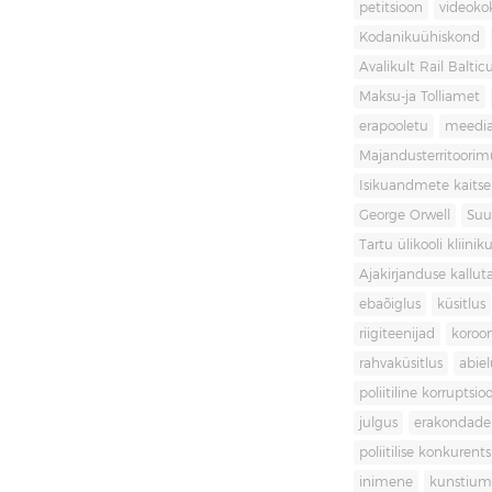
petitsioon
videoko
Kodanikuühiskond
Avalikult Rail Baltic
Maksu-ja Tolliamet
erapooletu
meedi
Majandusterritoori
Isikuandmete kaitse
George Orwell
Suu
Tartu ülikooli kliini
Ajakirjanduse kallut
ebaõiglus
küsitlus
riigiteenijad
koroon
rahvaküsitlus
abiel
poliitiline korruptsio
julgus
erakondade 
poliitilise konkurent
inimene
kunstiu