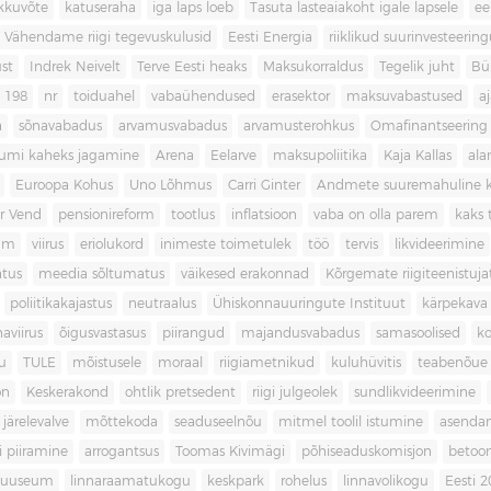
kkuvõte
katuseraha
iga laps loeb
Tasuta lasteaiakoht igale lapsele
ee
Vähendame riigi tegevuskulusid
Eesti Energia
riiklikud suurinvesteerin
ust
Indrek Neivelt
Terve Eesti heaks
Maksukorraldus
Tegelik juht
Bü
198
nr
toiduahel
vabaühendused
erasektor
maksuvabastused
aj
a
sõnavabadus
arvamusvabadus
arvamusterohkus
Omafinantseering
mumi kaheks jagamine
Arena
Eelarve
maksupoliitika
Kaja Kallas
ala
Euroopa Kohus
Uno Lõhmus
Carri Ginter
Andmete suuremahuline 
r Vend
pensionireform
tootlus
inflatsioon
vaba on olla parem
kaks t
kum
viirus
eriolukord
inimeste toimetulek
töö
tervis
likvideerimine
atus
meedia sõltumatus
väikesed erakonnad
Kõrgemate riigiteenistuja
poliitikakajastus
neutraalus
Ühiskonnauuringute Instituut
kärpekava
aviirus
õigusvastasus
piirangud
majandusvabadus
samasoolised
ko
u
TULE
mõistusele
moraal
riigiametnikud
kuluhüvitis
teabenõue
on
Keskerakond
ohtlik pretsedent
riigi julgeolek
sundlikvideerimine
järelevalve
mõttekoda
seaduseelnõu
mitmel toolil istumine
asenda
si piiramine
arrogantsus
Toomas Kivimägi
põhiseaduskomisjon
betoo
muuseum
linnaraamatukogu
keskpark
rohelus
linnavolikogu
Eesti 2