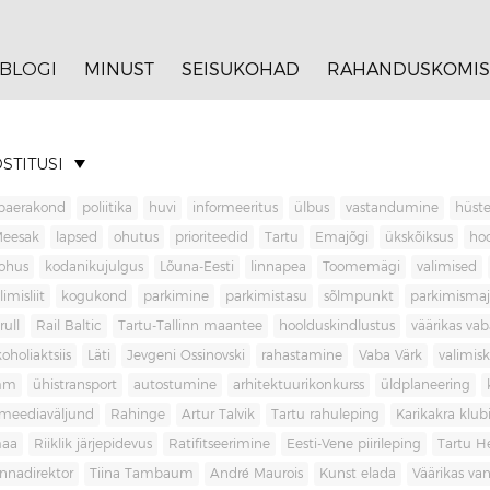
BLOGI
MINUST
SEISUKOHAD
RAHANDUSKOMIS
STITUSI
baerakond
poliitika
huvi
informeeritus
ülbus
vastandumine
hüste
Meesak
lapsed
ohutus
prioriteedid
Tartu
Emajõgi
ükskõiksus
ho
ohus
kodanikujulgus
Lõuna-Eesti
linnapea
Toomemägi
valimised
limisliit
kogukond
parkimine
parkimistasu
sõlmpunkt
parkimisma
rull
Rail Baltic
Tartu-Tallinn maantee
hoolduskindlustus
väärikas va
koholiaktsiis
Läti
Jevgeni Ossinovski
rahastamine
Vaba Värk
valimis
mm
ühistransport
autostumine
arhitektuurikonkurss
üldplaneering
meediaväljund
Rahinge
Artur Talvik
Tartu rahuleping
Karikakra klub
aa
Riiklik järjepidevus
Ratifitseerimine
Eesti-Vene piirileping
Tartu H
innadirektor
Tiina Tambaum
André Maurois
Kunst elada
Väärikas v