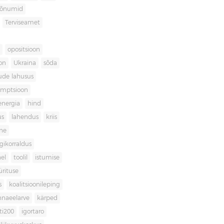
sõnumid
Terviseamet
opositsioon
on
Ukraina
sõda
ude lahusus
umptsioon
energia
hind
us
lahendus
kriis
ne
igikorraldus
el
toolil
istumise
ürituse
s
koalitsioonileping
innaeelarve
kärped
ti200
igortaro