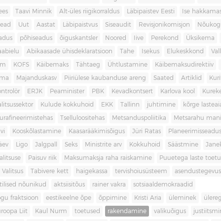
ees
Taavi Minnik
Alt-üles riigikorraldus
Läbipaistev Eesti
Ise hakkama
ead
Uut
Aastat
Läbipaistvus
Siseaudit
Revisjonikomisjon
Nõukog
adus
põhiseadus
õiguskantsler
Noored
Iive
Perekond
Üksikema
abielu
Abikaasade ühisdeklaratsioon
Tahe
Isekus
Elukeskkond
Val
am
KOFS
Käibemaks
Tähtaeg
Ühtlustamine
Käibemaksudirektiiv
ama
Majanduskasv
Piiriülese kaubanduse areng
Saated
Artiklid
Kur
ontrolör
ERJK
Peaminister
PBK
Kevadkontsert
Karlova kool
Kureke
alitsussektor
Kulude kokkuhoid
EKK
Tallinn
juhtimine
kõrge lastea
urafineerimistehas
Tselluloositehas
Metsanduspoliitika
Metsarahu mani
vi
Kooskõlastamine
Kaasarääkimisõigus
Jüri Ratas
Planeerimisseadu
äev
Ligo
Jalgpall
Seks
Ministrite arv
Kokkuhoid
Säästmine
Jane
litsuse
Paisuv riik
Maksumaksja raha raiskamine
Puuetega laste toet
 Valitsus
Tabivere kett
haigekassa
tervishoiusüsteem
asendustegevus
itilised nõunikud
aktsiisitõus
rainer vakra
sotsiaaldemokraadid
gu fraktsioon
eestikeelne õpe
õppimine
Kristi Aria
üleminek
ülere
roopa Liit
Kaul Nurm
toetused
rakendamine
valikuõigus
justiitsm