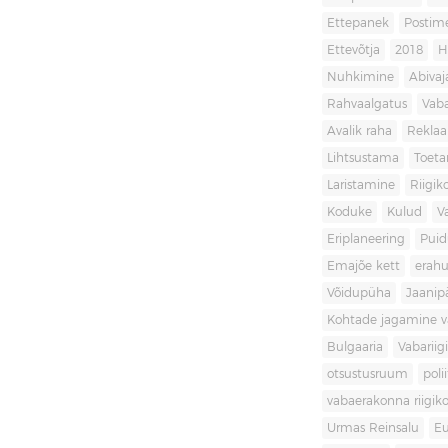
Ettepanek
Postim
Ettevõtja
2018
H
Nuhkimine
Abivaj
Rahvaalgatus
Vaba
Avalik raha
Rekla
Lihtsustama
Toet
Laristamine
Riigik
Koduke
Kulud
V
Eriplaneering
Puid
Emajõe kett
erahu
Võidupüha
Jaanip
Kohtade jagamine va
Bulgaaria
Vabariigi
otsustusruum
poli
vabaerakonna riigiko
Urmas Reinsalu
Eu