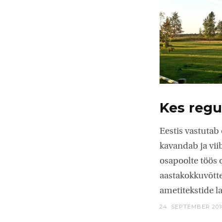
Kes regul
Eestis vastutab 
kavandab ja vii
osapoolte töös 
aastakokkuvõtte
ametitekstide l
24. SEPTEMBER 201