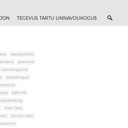
JON
TEGEVUS TARTU LINNAVOLIKOGUS
eria
päevapoliitika
olimatus
peksmine
valimisringkond
ja
planeeringud
banemine
kulud
Kalle Pilt
kodulehekülg
i
Piret Tarto
eaks
Jüri-Ott Salm
ananemine