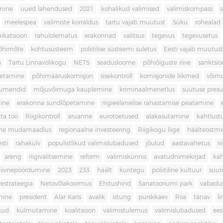
imine
uued lahendused
2021
kohalikud valimised
valimiskompass
meelespea
valimiste korraldus
tartu vajab muutust
Süku
rohealad
katsioon
rahulolematus
erakonnad
valitsus
tegevus
tegevusetus
põhimõte
kohtusüsteem
poliitilise süsteemi suletus
Eesti vajab muutust
a
Tartu Linnavolikogu
NETS
seadusloome
põhiõiguste riive
sanktsio
oetamine
põhimääruskomisjon
sisekontroll
komisjonide liikmed
võim
umendid
mõjuvõimuga kauplemine
kriminaalmenetlus
süütuse pres
ine
erakonna sundlõpetamine
riigieelarvelise rahastamise peatamine
ta töö
Riigikontroll
aruanne
eurotoetused
alakasutamine
kahtlust
iline mudamaadlus
regionaalne investeering
Riigikogu liige
häälteostmi
sti
rahakülv
populistlikud valimislubadused
jõulud
aastavahetus
ri
areng
riigivalitsemine
reform
valimiskünnis
avatudnimekirjad
kah
tiivnepöördumine
2023
233
häält
kuritegu
poliitiline kultuur
suur
vestrateegia
Netovõlakoormus
Ehitushind
Sanatooriumi park
vabadu
mine
president
Alar Karis
avalik
istung
purskkaev
Riia
tänav
l
kud
külmutamine
koalitsioon
valimistulemus
valimislubadused
ees