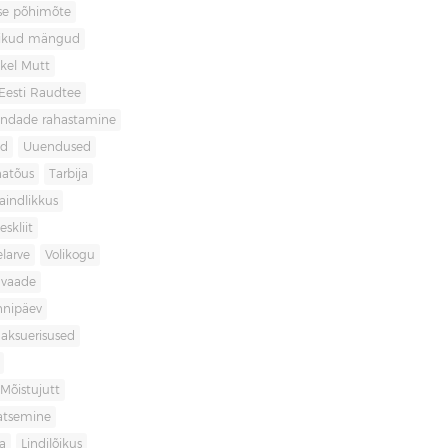
use põhimõte
likud mängud
kel Mutt
Eesti Raudtee
ondade rahastamine
id
Uuendused
natõus
Tarbija
aindlikkus
skliit
larve
Volikogu
avaade
nnipäev
aksuerisused
Mõistujutt
atsemine
a
Lindilõikus