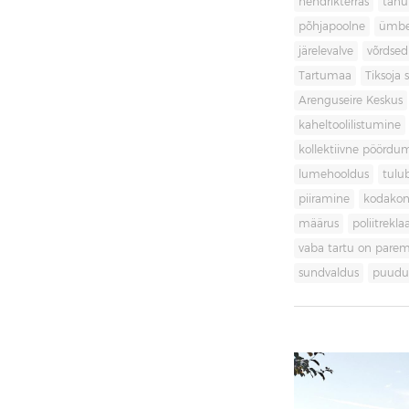
hendrikterras
tänu
põhjapoolne
ümbe
järelevalve
võrdsed
Tartumaa
Tiksoja s
Arenguseire Keskus
kaheltoolilistumine
kollektiivne pöördu
lumehooldus
tulu
piiramine
kodakon
määrus
poliitrekl
vaba tartu on pare
sundvaldus
puudul