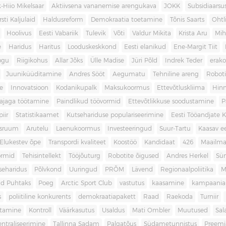
-Hiio Mikelsaar
Aktiivsena vananemise arengukava
JOKK
Subsidiaars
rsti Kaljulaid
Haldusreform
Demokraatia toetamine
Tõnis Saarts
Oht
Hoolivus
Eesti Vabariik
Tulevik
Võti
Valdur Mikita
Krista Aru
Mih
e
Haridus
Haritus
Looduskeskkond
Eesti elanikud
Ene-Margit Tiit
ogu
Riigikohus
Allar Jõks
Ülle Madise
Jüri Põld
Indrek Teder
erak
Juuniküüditamine
Andres Sööt
Aegumatu
Tehniline areng
Robot
e
Innovatsioon
Kodanikupalk
Maksukoormus
Ettevõtluskliima
Hin
ajaga töötamine
Paindlikud töövormid
Ettevõtlikkuse soodustamine
P
iir
Statistikaamet
Kutsehariduse populariseerimine
Eesti Tööandjate Ke
sruum
Arutelu
Laenukoormus
Investeeringud
Suur-Tartu
Kaasav ee
Elukestev õpe
Transpordi kvaliteet
Koostöö
Kandidaat
426
Maailm
ormid
Tehisintellekt
Tööjõuturg
Robotite õigused
Andres Herkel
Sü
seharidus
Põlvkond
Uuringud
PRÕM
Lävend
Regionaalpoliitika
M
d Puhtaks
Poeg
Arctic Sport Club
vastutus
kaasamine
kampaania
s
poliitiline konkurents
demokraatiapakett
Raad
Raekoda
Turniir
tamine
Kontroll
Väärkasutus
Usaldus
Mati Ombler
Muutused
Sal
entraliseerimine
Tallinna Sadam
Palgatõus
Südametunnistus
Preemi