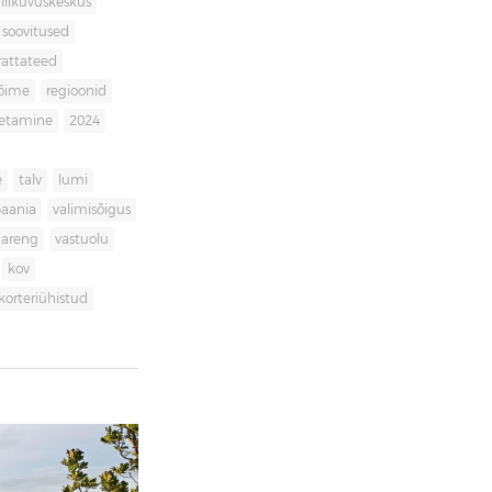
liikuvuskeskus
soovitused
rattateed
võime
regioonid
getamine
2024
e
talv
lumi
aania
valimisõigus
dareng
vastuolu
kov
korteriühistud