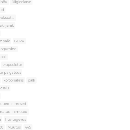
lnõu
Riigieelarve
gud
rokraatia
akirjanik
mpalk
GDPR
kogumine
ooli
erapooletus
te palgatõus
koroonakriis
palk
oselu
uued inimesed
matud inimesed
n
huvitegevus
00
Muutus
445