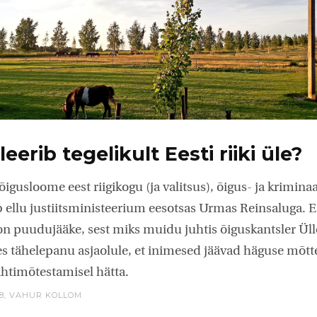
eerib tegelikult Eesti riiki üle?
õigusloome eest riigikogu (ja valitsus), õigus- ja kriminaa
b ellu justiitsministeerium eesotsas Urmas Reinsaluga. En
on puudujääke, sest miks muidu juhtis õiguskantsler Ü
s tähelepanu asjaolule, et inimesed jäävad häguse mõtt
ahtimõtestamisel hätta.
8,
VAHUR KOLLOM