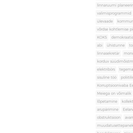
linnaruumi planeer
valimisprogrammid
ülevaade
kommuni
võrdse kohtlemise 
KOKS
demokraati
abi
ühistunne
t
linnasekretär
mon
korduv süüdimõistm
elektribörs
tegema
sisuline töö
poliit
Korruptsioonivaba Ee
Meiega on võimalik
lõpetamine
kollek
arupärimine
Eelar
obstruktsioon
ava
muudatusettepane