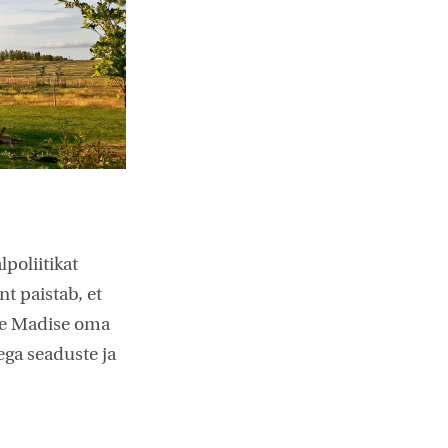
lpoliitikat
t paistab, et
lle Madise oma
ega seaduste ja