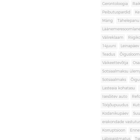
Gerontoloogia
Raik
Peibutuspardid
Ke
Mäng
Tähelepanu
Läänemeresoomlan
Välireklaam
Riigik
14juuni
Leinapäev
Teadus
Õigusloom
Väikeettevõtja
Osa
Sotsiaalmaksu ülemp
Sotsiaalmaks
Õigu
Lasteaia kohatasu
Isesõitev auto
Ref
Tööjõupuudus
Kut
Kodanikupäev
Suu
erakondade vastutu
Korruptsioon
Enne
Läbipaistmatus
Ts