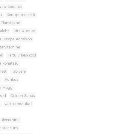
saav kodanik
u
Korruptsioonirisk
Elamispind
laleht
Rita Rudusa
Euroopa Komisjon
itarvitamine
ll
Tartu 7 keskkool
ia kohatasu
fest
Tabivere
s
Puhkus
k Mäggi
used
Golden Sands
valitsemiskulud
guleerimine
inisteerium