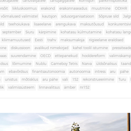
toetajatele
tänuvalijatele
tänujälgijatele
komisjon
parkimispoliitika
rsõit
liikluskoormus
erakond
erakonnaseadus
muutmine
ODIHR
 võimalused valimistel
kautsjon
sidusorganisatsioon
Sõpruse sild
Jalg
ild
teehoiukava
lisaeelarve
arengukava
maksutõusud
konkurentsi
september
Siuru
kärpimine
kohatasu külmutamine
kohatasu lan
kliimamuutused
Eesti
trahv
maksumaksja
riigieelarve eraldised
mine
diskussioon
avalikud nimekirjad
kahel toolil istumine
pressitead
baas
suurendamine
OECD
ettepanekud
hooldereform
valimiskamp
dsus
lõimumine
Nublu
Gameboy Tetris
Narva
üldsõnalisus
taan
aam
ebavõrdsus
finantsautonoomia
autonoomia
intress
aru
pähe
m
unistus
mõtisklus
aru pähe
vali
152
rekonstrueerimine
Turu
ik
valimissüsteem
linnavalitsus
ämber
nr152