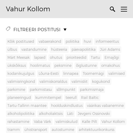
Vahur Kollom
FILTREERI POSTITUSI
Kõik postitused
vabaerakond
poliitika
huvi
informeeritus
ülbus
vastandumine
hüsteeria
päevapoliitika
Jüri Adams
Märt Meesak
lapsed
ohutus
prioriteedid
Tartu
Emajõgi
ükskõiksus
hoolimatus
peksmine
õiglustunne
omakohus
kodanikujulgus
Lõuna-Eesti
linnapea
Toomemägi
valimised
valimisringkond
valimiskorraldus
valimisliit
kogukond
parkimine
parkimistasu
sõlmpunkt
parkimismaja
planeeringud
kummitempel
teerull
Rail Baltic
Tartu-Tallinn maantee
hoolduskindlustus
väärikas vabanemine
alkoholipoliitika
alkoholiaktsiis
Läti
Jevgeni Ossinovski
rahastamine
Vaba Värk
valimiskulud
Kalle Pilt
Vahur Kollom
tramm
ühistransport
autostumine
arhitektuurikonkurss