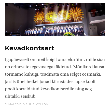
Kevadkontsert
Igapäevaselt on meil kõigil oma elurütm, mille sisu
on erinevate tegevustega täidetud. Mõnikord lausa
tormame kuhugi, teadmata oma selget eesmärki.
Ja siis ühel hetkel jõuad kiirustades lapse kooli
poolt korraldatud kevadkontserdile ning aeg
ühtäkki seiskub.
3. MAI 2018,
VAHUR KOLLOM