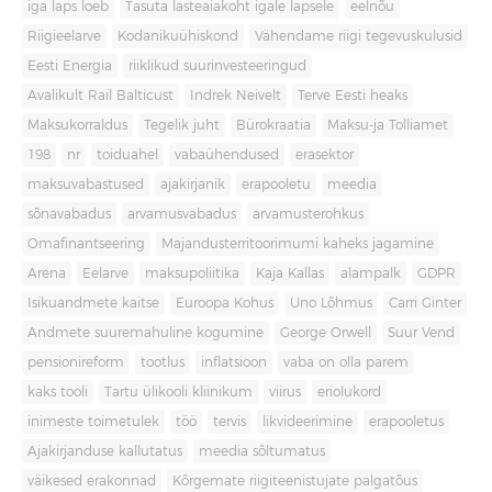
iga laps loeb
Tasuta lasteaiakoht igale lapsele
eelnõu
Riigieelarve
Kodanikuühiskond
Vähendame riigi tegevuskulusid
Eesti Energia
riiklikud suurinvesteeringud
Avalikult Rail Balticust
Indrek Neivelt
Terve Eesti heaks
Maksukorraldus
Tegelik juht
Bürokraatia
Maksu-ja Tolliamet
198
nr
toiduahel
vabaühendused
erasektor
maksuvabastused
ajakirjanik
erapooletu
meedia
sõnavabadus
arvamusvabadus
arvamusterohkus
Omafinantseering
Majandusterritoorimumi kaheks jagamine
Arena
Eelarve
maksupoliitika
Kaja Kallas
alampalk
GDPR
Isikuandmete kaitse
Euroopa Kohus
Uno Lõhmus
Carri Ginter
Andmete suuremahuline kogumine
George Orwell
Suur Vend
pensionireform
tootlus
inflatsioon
vaba on olla parem
kaks tooli
Tartu ülikooli kliinikum
viirus
eriolukord
inimeste toimetulek
töö
tervis
likvideerimine
erapooletus
Ajakirjanduse kallutatus
meedia sõltumatus
väikesed erakonnad
Kõrgemate riigiteenistujate palgatõus