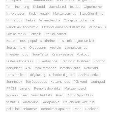
Leinapäev
Juuniküüditamine
Andres Sööt
Aegumatu
Tehniline areng
Robotid
Uuendused
Teadus
Õigusloome
Innovatsioon
Kodanikupalk
Maksukoormus
Ettevõtluskliima
Hinnatõus
Tarbija
Väikeettevõtja
Osaajaga töötamine
Paindlikud töövormid
Ettevõtlikkuse soodustamine
Paindlikkus
Sotsiaalmaksu ülempiir
Statistikaamet
Kutsehariduse populariseerimine
Eesti Tööandjate Keskliit
Sotsiaalmaks
Õigusruum
Arutelu
Laenukoormus
Investeeringud
Suur-Tartu
Kaasav eelarve
Volikogu
Lasteaia kohatasu
Elukestev õpe
Transpordi kvaliteet
Koostöö
Kandidaat
426
Maailmavaade
Isesõitev auto
Reformid
Tehisintellekt
Tööjõuturg
Robotite õigused
Andres Herkel
Sünnipäev
Tööjõupuudus
Kutseharidus
Põlvkond
Uuringud
PRÕM
Lävend
Regionaalpoliitika
Maksuerisused
Kodanikupäev
Suud Puhtaks
Poeg
Arctic Sport Club
vastutus
kaasamine
kampaania
erakondade vastutus
poliitiline konkurents
demokraatiapakett
Raad
Raekoda