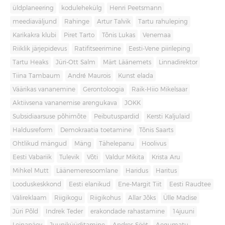
üldplaneering
kodulehekülg
Henri Peetsmann
meediaväljund
Rahinge
Artur Talvik
Tartu rahuleping
Karikakra klubi
Piret Tarto
Tõnis Lukas
Venemaa
Riiklik järjepidevus
Ratifitseerimine
Eesti-Vene piirileping
Tartu Heaks
Jüri-Ott Salm
Märt Läänemets
Linnadirektor
Tiina Tambaum
André Maurois
Kunst elada
Väärikas vananemine
Gerontoloogia
Raik-Hiio Mikelsaar
Aktiivsena vananemise arengukava
JOKK
Subsidiaarsuse põhimõte
Peibutuspardid
Kersti Kaljulaid
Haldusreform
Demokraatia toetamine
Tõnis Saarts
Ohtlikud mängud
Mäng
Tähelepanu
Hoolivus
Eesti Vabariik
Tulevik
Võti
Valdur Mikita
Krista Aru
Mihkel Mutt
Läänemeresoomlane
Haridus
Haritus
Looduskeskkond
Eesti elanikud
Ene-Margit Tiit
Eesti Raudtee
Välireklaam
Riigikogu
Riigikohus
Allar Jõks
Ülle Madise
Jüri Põld
Indrek Teder
erakondade rahastamine
14juuni