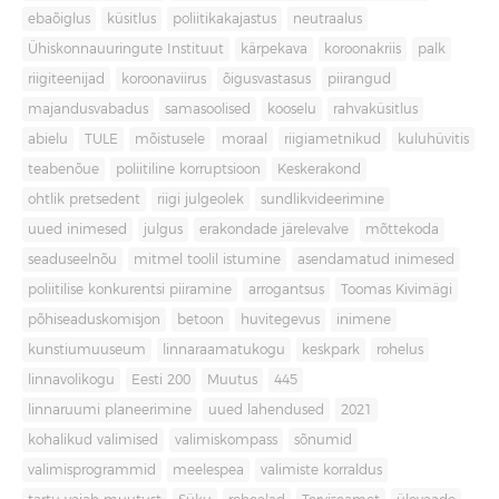
ebaõiglus
küsitlus
poliitikakajastus
neutraalus
Ühiskonnauuringute Instituut
kärpekava
koroonakriis
palk
riigiteenijad
koroonaviirus
õigusvastasus
piirangud
majandusvabadus
samasoolised
kooselu
rahvaküsitlus
abielu
TULE
mõistusele
moraal
riigiametnikud
kuluhüvitis
teabenõue
poliitiline korruptsioon
Keskerakond
ohtlik pretsedent
riigi julgeolek
sundlikvideerimine
uued inimesed
julgus
erakondade järelevalve
mõttekoda
seaduseelnõu
mitmel toolil istumine
asendamatud inimesed
poliitilise konkurentsi piiramine
arrogantsus
Toomas Kivimägi
põhiseaduskomisjon
betoon
huvitegevus
inimene
kunstiumuuseum
linnaraamatukogu
keskpark
rohelus
linnavolikogu
Eesti 200
Muutus
445
linnaruumi planeerimine
uued lahendused
2021
kohalikud valimised
valimiskompass
sõnumid
valimisprogrammid
meelespea
valimiste korraldus