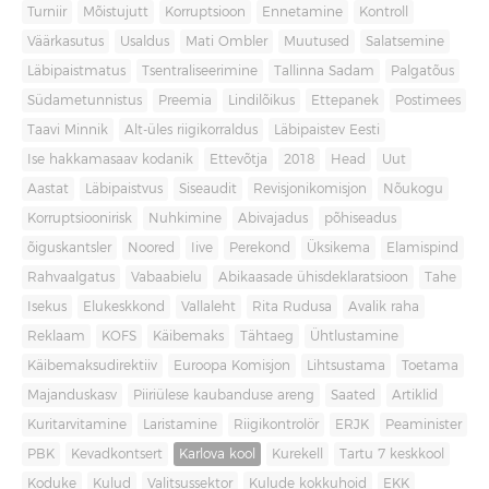
Turniir
Mõistujutt
Korruptsioon
Ennetamine
Kontroll
Väärkasutus
Usaldus
Mati Ombler
Muutused
Salatsemine
Läbipaistmatus
Tsentraliseerimine
Tallinna Sadam
Palgatõus
Südametunnistus
Preemia
Lindilõikus
Ettepanek
Postimees
Taavi Minnik
Alt-üles riigikorraldus
Läbipaistev Eesti
Ise hakkamasaav kodanik
Ettevõtja
2018
Head
Uut
Aastat
Läbipaistvus
Siseaudit
Revisjonikomisjon
Nõukogu
Korruptsioonirisk
Nuhkimine
Abivajadus
põhiseadus
õiguskantsler
Noored
Iive
Perekond
Üksikema
Elamispind
Rahvaalgatus
Vabaabielu
Abikaasade ühisdeklaratsioon
Tahe
Isekus
Elukeskkond
Vallaleht
Rita Rudusa
Avalik raha
Reklaam
KOFS
Käibemaks
Tähtaeg
Ühtlustamine
Käibemaksudirektiiv
Euroopa Komisjon
Lihtsustama
Toetama
Majanduskasv
Piiriülese kaubanduse areng
Saated
Artiklid
Kuritarvitamine
Laristamine
Riigikontrolör
ERJK
Peaminister
PBK
Kevadkontsert
Karlova kool
Kurekell
Tartu 7 keskkool
Koduke
Kulud
Valitsussektor
Kulude kokkuhoid
EKK