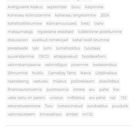
Arenguseire Keskus
september
Siuru
kärpimine
kohatasu külmutamine
kohatasu langetamine
2024
kaheltoolilistumine
kliimamuutused
Eesti
trahv
maksumaksja
riigieelarve eraldised
kollektiivne pöördumine
diskussioon
avalikud nimekirjad
kahel toolil istumine
pressiteade
talv
lumi
lumehooldus
tulubaas
suurendamine
OECD
ettepanekud
hooldereform
valimiskampaania
valimisõigus
piiramine
kodakondsus
lõimumine
Nublu
Gameboy Tetris
Narva
üldsõnalisus
taandareng
vastuolu
määrus
poliitreklaam
ebavõrdsus
finantsautonoomia
autonoomia
intress
aru
pähe
kov
vaba tartu on parem
unistus
mõtisklus
aru pähe
vali
152
rekonstrueerimine
Turu
korteriühistud
sundvaldus
puudulik
valimissüsteem
linnavalitsus
ämber
nr152