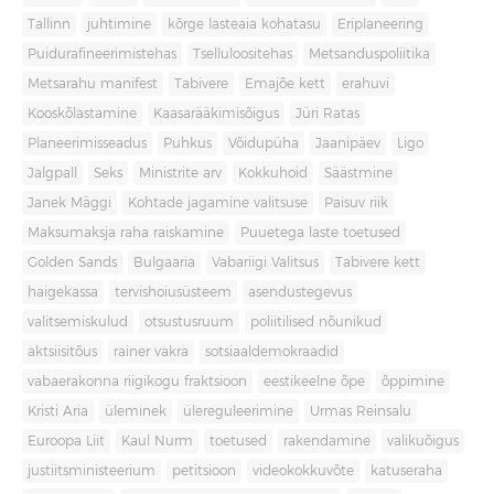
Tallinn
juhtimine
kõrge lasteaia kohatasu
Eriplaneering
Puidurafineerimistehas
Tselluloositehas
Metsanduspoliitika
Metsarahu manifest
Tabivere
Emajõe kett
erahuvi
Kooskõlastamine
Kaasarääkimisõigus
Jüri Ratas
Planeerimisseadus
Puhkus
Võidupüha
Jaanipäev
Ligo
Jalgpall
Seks
Ministrite arv
Kokkuhoid
Säästmine
Janek Mäggi
Kohtade jagamine valitsuse
Paisuv riik
Maksumaksja raha raiskamine
Puuetega laste toetused
Golden Sands
Bulgaaria
Vabariigi Valitsus
Tabivere kett
haigekassa
tervishoiusüsteem
asendustegevus
valitsemiskulud
otsustusruum
poliitilised nõunikud
aktsiisitõus
rainer vakra
sotsiaaldemokraadid
vabaerakonna riigikogu fraktsioon
eestikeelne õpe
õppimine
Kristi Aria
üleminek
ülereguleerimine
Urmas Reinsalu
Euroopa Liit
Kaul Nurm
toetused
rakendamine
valikuõigus
justiitsministeerium
petitsioon
videokokkuvõte
katuseraha