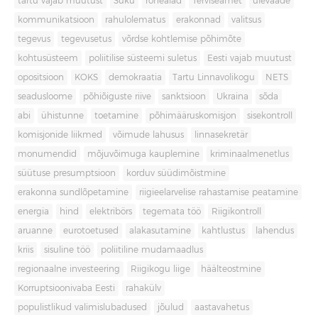
tartu vajab muutust
Süku
rohealad
Terviseamet
ülevaade
kommunikatsioon
rahulolematus
erakonnad
valitsus
tegevus
tegevusetus
võrdse kohtlemise põhimõte
kohtusüsteem
poliitilise süsteemi suletus
Eesti vajab muutust
opositsioon
KOKS
demokraatia
Tartu Linnavolikogu
NETS
seadusloome
põhiõiguste riive
sanktsioon
Ukraina
sõda
abi
ühistunne
toetamine
põhimääruskomisjon
sisekontroll
komisjonide liikmed
võimude lahusus
linnasekretär
monumendid
mõjuvõimuga kauplemine
kriminaalmenetlus
süütuse presumptsioon
korduv süüdimõistmine
erakonna sundlõpetamine
riigieelarvelise rahastamise peatamine
energia
hind
elektribörs
tegemata töö
Riigikontroll
aruanne
eurotoetused
alakasutamine
kahtlustus
lahendus
kriis
sisuline töö
poliitiline mudamaadlus
regionaalne investeering
Riigikogu liige
häälteostmine
Korruptsioonivaba Eesti
rahakülv
populistlikud valimislubadused
jõulud
aastavahetus