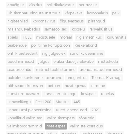
ebaõiglus
küsitlus
poliitikakajastus
neutraalus
Ühiskonnauuringute Instituut
kärpekava
koroonakriis
palk
riigiteenijad
koroonaviirus
õigusvastasus
piirangud
majandusvabadus
samasoolised
kooselu
rahvaküsitlus
abielu
TULE
mõistusele
moraal
riigiametnikud
kuluhüvitis
teabenõue
poliitiline korruptsioon
Keskerakond
ohtlik pretsedent
riigi julgeolek
sundlikvideerimine
uued inimesed
julgus
erakondade järelevalve
mõttekoda
seaduseelnõu
mitmel toolil istumine
asendamatud inimesed
poliitilise konkurentsi piiramine
arrogantsus
Toomas Kivimägi
põhiseaduskomisjon
betoon
huvitegevus
inimene
kunstiumuuseum
linnaraamatukogu
keskpark
rohelus
linnavolikogu
Eesti 200
Muutus
445
linnaruumi planeerimine
uued lahendused
2021
kohalikud valimised
valimiskompass
sõnumid
valimisprogrammid
meelespea
valimiste korraldus