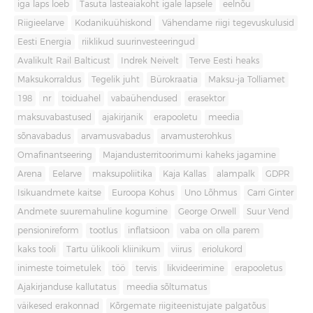
iga laps loeb
Tasuta lasteaiakoht igale lapsele
eelnõu
Riigieelarve
Kodanikuühiskond
Vähendame riigi tegevuskulusid
Eesti Energia
riiklikud suurinvesteeringud
Avalikult Rail Balticust
Indrek Neivelt
Terve Eesti heaks
Maksukorraldus
Tegelik juht
Bürokraatia
Maksu-ja Tolliamet
198
nr
toiduahel
vabaühendused
erasektor
maksuvabastused
ajakirjanik
erapooletu
meedia
sõnavabadus
arvamusvabadus
arvamusterohkus
Omafinantseering
Majandusterritoorimumi kaheks jagamine
Arena
Eelarve
maksupoliitika
Kaja Kallas
alampalk
GDPR
Isikuandmete kaitse
Euroopa Kohus
Uno Lõhmus
Carri Ginter
Andmete suuremahuline kogumine
George Orwell
Suur Vend
pensionireform
tootlus
inflatsioon
vaba on olla parem
kaks tooli
Tartu ülikooli kliinikum
viirus
eriolukord
inimeste toimetulek
töö
tervis
likvideerimine
erapooletus
Ajakirjanduse kallutatus
meedia sõltumatus
väikesed erakonnad
Kõrgemate riigiteenistujate palgatõus