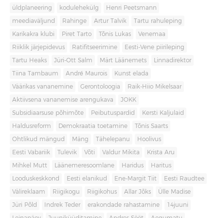
üldplaneering
kodulehekülg
Henri Peetsmann
meediaväljund
Rahinge
Artur Talvik
Tartu rahuleping
Karikakra klubi
Piret Tarto
Tõnis Lukas
Venemaa
Riiklik järjepidevus
Ratifitseerimine
Eesti-Vene piirileping
Tartu Heaks
Jüri-Ott Salm
Märt Läänemets
Linnadirektor
Tiina Tambaum
André Maurois
Kunst elada
Väärikas vananemine
Gerontoloogia
Raik-Hiio Mikelsaar
Aktiivsena vananemise arengukava
JOKK
Subsidiaarsuse põhimõte
Peibutuspardid
Kersti Kaljulaid
Haldusreform
Demokraatia toetamine
Tõnis Saarts
Ohtlikud mängud
Mäng
Tähelepanu
Hoolivus
Eesti Vabariik
Tulevik
Võti
Valdur Mikita
Krista Aru
Mihkel Mutt
Läänemeresoomlane
Haridus
Haritus
Looduskeskkond
Eesti elanikud
Ene-Margit Tiit
Eesti Raudtee
Välireklaam
Riigikogu
Riigikohus
Allar Jõks
Ülle Madise
Jüri Põld
Indrek Teder
erakondade rahastamine
14juuni