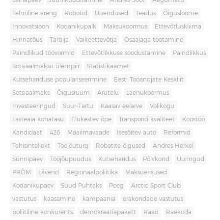
Leinapäev
Juuniküüditamine
Andres Sööt
Aegumatu
Tehniline areng
Robotid
Uuendused
Teadus
Õigusloome
Innovatsioon
Kodanikupalk
Maksukoormus
Ettevõtluskliima
Hinnatõus
Tarbija
Väikeettevõtja
Osaajaga töötamine
Paindlikud töövormid
Ettevõtlikkuse soodustamine
Paindlikkus
Sotsiaalmaksu ülempiir
Statistikaamet
Kutsehariduse populariseerimine
Eesti Tööandjate Keskliit
Sotsiaalmaks
Õigusruum
Arutelu
Laenukoormus
Investeeringud
Suur-Tartu
Kaasav eelarve
Volikogu
Lasteaia kohatasu
Elukestev õpe
Transpordi kvaliteet
Koostöö
Kandidaat
426
Maailmavaade
Isesõitev auto
Reformid
Tehisintellekt
Tööjõuturg
Robotite õigused
Andres Herkel
Sünnipäev
Tööjõupuudus
Kutseharidus
Põlvkond
Uuringud
PRÕM
Lävend
Regionaalpoliitika
Maksuerisused
Kodanikupäev
Suud Puhtaks
Poeg
Arctic Sport Club
vastutus
kaasamine
kampaania
erakondade vastutus
poliitiline konkurents
demokraatiapakett
Raad
Raekoda