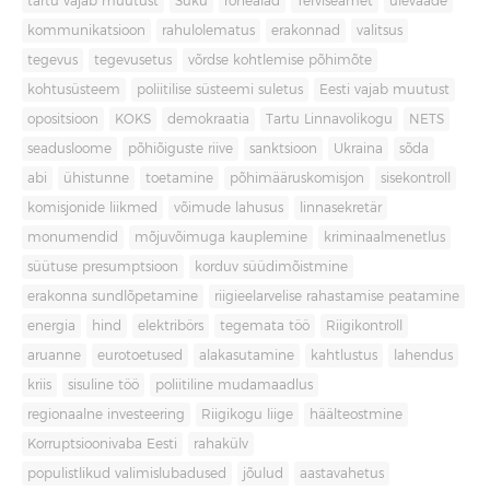
tartu vajab muutust
Süku
rohealad
Terviseamet
ülevaade
kommunikatsioon
rahulolematus
erakonnad
valitsus
tegevus
tegevusetus
võrdse kohtlemise põhimõte
kohtusüsteem
poliitilise süsteemi suletus
Eesti vajab muutust
opositsioon
KOKS
demokraatia
Tartu Linnavolikogu
NETS
seadusloome
põhiõiguste riive
sanktsioon
Ukraina
sõda
abi
ühistunne
toetamine
põhimääruskomisjon
sisekontroll
komisjonide liikmed
võimude lahusus
linnasekretär
monumendid
mõjuvõimuga kauplemine
kriminaalmenetlus
süütuse presumptsioon
korduv süüdimõistmine
erakonna sundlõpetamine
riigieelarvelise rahastamise peatamine
energia
hind
elektribörs
tegemata töö
Riigikontroll
aruanne
eurotoetused
alakasutamine
kahtlustus
lahendus
kriis
sisuline töö
poliitiline mudamaadlus
regionaalne investeering
Riigikogu liige
häälteostmine
Korruptsioonivaba Eesti
rahakülv
populistlikud valimislubadused
jõulud
aastavahetus