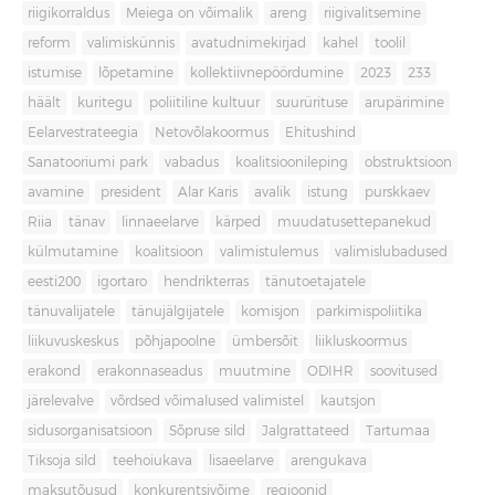
riigikorraldus
Meiega on võimalik
areng
riigivalitsemine
reform
valimiskünnis
avatudnimekirjad
kahel
toolil
istumise
lõpetamine
kollektiivnepöördumine
2023
233
häält
kuritegu
poliitiline kultuur
suurürituse
arupärimine
Eelarvestrateegia
Netovõlakoormus
Ehitushind
Sanatooriumi park
vabadus
koalitsioonileping
obstruktsioon
avamine
president
Alar Karis
avalik
istung
purskkaev
Riia
tänav
linnaeelarve
kärped
muudatusettepanekud
külmutamine
koalitsioon
valimistulemus
valimislubadused
eesti200
igortaro
hendrikterras
tänutoetajatele
tänuvalijatele
tänujälgijatele
komisjon
parkimispoliitika
liikuvuskeskus
põhjapoolne
ümbersõit
liikluskoormus
erakond
erakonnaseadus
muutmine
ODIHR
soovitused
järelevalve
võrdsed võimalused valimistel
kautsjon
sidusorganisatsioon
Sõpruse sild
Jalgrattateed
Tartumaa
Tiksoja sild
teehoiukava
lisaeelarve
arengukava
maksutõusud
konkurentsivõime
regioonid