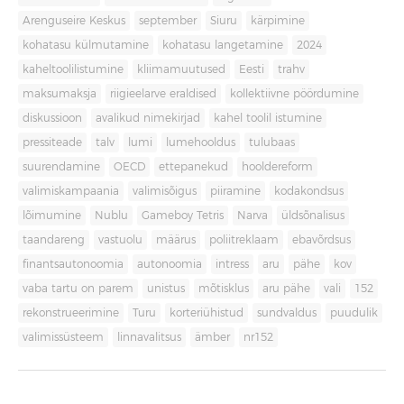
Arenguseire Keskus
september
Siuru
kärpimine
kohatasu külmutamine
kohatasu langetamine
2024
kaheltoolilistumine
kliimamuutused
Eesti
trahv
maksumaksja
riigieelarve eraldised
kollektiivne pöördumine
diskussioon
avalikud nimekirjad
kahel toolil istumine
pressiteade
talv
lumi
lumehooldus
tulubaas
suurendamine
OECD
ettepanekud
hooldereform
valimiskampaania
valimisõigus
piiramine
kodakondsus
lõimumine
Nublu
Gameboy Tetris
Narva
üldsõnalisus
taandareng
vastuolu
määrus
poliitreklaam
ebavõrdsus
finantsautonoomia
autonoomia
intress
aru
pähe
kov
vaba tartu on parem
unistus
mõtisklus
aru pähe
vali
152
rekonstrueerimine
Turu
korteriühistud
sundvaldus
puudulik
valimissüsteem
linnavalitsus
ämber
nr152