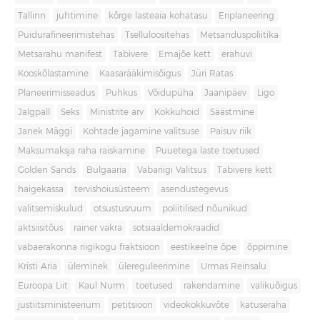
Tallinn
juhtimine
kõrge lasteaia kohatasu
Eriplaneering
Puidurafineerimistehas
Tselluloositehas
Metsanduspoliitika
Metsarahu manifest
Tabivere
Emajõe kett
erahuvi
Kooskõlastamine
Kaasarääkimisõigus
Jüri Ratas
Planeerimisseadus
Puhkus
Võidupüha
Jaanipäev
Ligo
Jalgpall
Seks
Ministrite arv
Kokkuhoid
Säästmine
Janek Mäggi
Kohtade jagamine valitsuse
Paisuv riik
Maksumaksja raha raiskamine
Puuetega laste toetused
Golden Sands
Bulgaaria
Vabariigi Valitsus
Tabivere kett
haigekassa
tervishoiusüsteem
asendustegevus
valitsemiskulud
otsustusruum
poliitilised nõunikud
aktsiisitõus
rainer vakra
sotsiaaldemokraadid
vabaerakonna riigikogu fraktsioon
eestikeelne õpe
õppimine
Kristi Aria
üleminek
ülereguleerimine
Urmas Reinsalu
Euroopa Liit
Kaul Nurm
toetused
rakendamine
valikuõigus
justiitsministeerium
petitsioon
videokokkuvõte
katuseraha