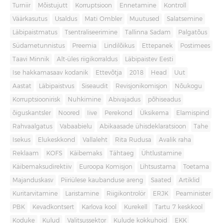
Turniir
Mõistujutt
Korruptsioon
Ennetamine
Kontroll
Väärkasutus
Usaldus
Mati Ombler
Muutused
Salatsemine
Läbipaistmatus
Tsentraliseerimine
Tallinna Sadam
Palgatõus
Südametunnistus
Preemia
Lindilõikus
Ettepanek
Postimees
Taavi Minnik
Alt-üles riigikorraldus
Läbipaistev Eesti
Ise hakkamasaav kodanik
Ettevõtja
2018
Head
Uut
Aastat
Läbipaistvus
Siseaudit
Revisjonikomisjon
Nõukogu
Korruptsioonirisk
Nuhkimine
Abivajadus
põhiseadus
õiguskantsler
Noored
Iive
Perekond
Üksikema
Elamispind
Rahvaalgatus
Vabaabielu
Abikaasade ühisdeklaratsioon
Tahe
Isekus
Elukeskkond
Vallaleht
Rita Rudusa
Avalik raha
Reklaam
KOFS
Käibemaks
Tähtaeg
Ühtlustamine
Käibemaksudirektiiv
Euroopa Komisjon
Lihtsustama
Toetama
Majanduskasv
Piiriülese kaubanduse areng
Saated
Artiklid
Kuritarvitamine
Laristamine
Riigikontrolör
ERJK
Peaminister
PBK
Kevadkontsert
Karlova kool
Kurekell
Tartu 7 keskkool
Koduke
Kulud
Valitsussektor
Kulude kokkuhoid
EKK