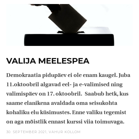
VALIJA MEELESPEA
Demokraatia pidupäev ei ole enam kaugel. Juba
11.oktoobril algavad eel- ja e-valimised ning
valimispäev on 17. oktoobril. Saabub hetk, kus
saame elanikena avaldada oma seisukohta
kohaliku elu küsimustes. Enne valiku tegemist
on aga mõistlik ennast kurssi viia toimuvaga.
30. SEPTEMBER 2021,
VAHUR KOLLOM