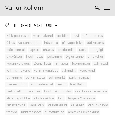
Vahur Kollom
FILTREERI POSTITUSI
Kõik postitused
vabaerakond
poliitika
huvi
informeeritus
ülbus
vastandumine
hüsteeria
päevapoliitika
Jüri Adams
Märt Meesak
lapsed
ohutus
prioriteedid
Tartu
Emajõgi
ükskõiksus
hoolimatus
peksmine
õiglustunne
omakohus
kodanikujulgus
Lõuna-Eesti
linnapea
Toomemägi
valimised
valimisringkond
valimiskorraldus
valimisliit
kogukond
parkimine
parkimistasu
sõlmpunkt
parkimismaja
planeeringud
kummitempel
teerull
Rail Baltic
Tartu-Tallinn maantee
hoolduskindlustus
väärikas vabanemine
alkoholipoliitika
alkoholiaktsiis
Läti
Jevgeni Ossinovski
rahastamine
Vaba Värk
valimiskulud
Kalle Pilt
Vahur Kollom
tramm
ühistransport
autostumine
arhitektuurikonkurss