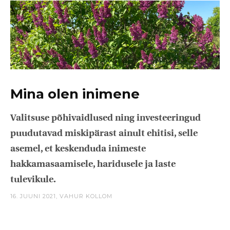
Mina olen inimene
Valitsuse põhivaidlused ning investeeringud
puudutavad miskipärast ainult ehitisi, selle
asemel, et keskenduda inimeste
hakkamasaamisele, haridusele ja laste
tulevikule.
16. JUUNI 2021,
VAHUR KOLLOM