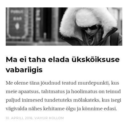
Ma ei taha elada ükskõiksuse
vabariigis
Me oleme täna jõudnud teatud murdepunkti, kus
meie apaatsus, tahtmatus ja hoolimatus on teinud
paljud inimesed tundetuteks mölakateks, kus isegi
vägivalda nähes kehitame õlgu ja kõnnime edasi.
10. APRILL 2016,
VAHUR KOLLOM