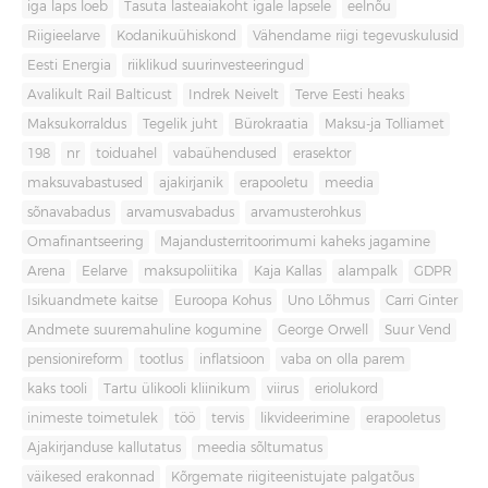
iga laps loeb
Tasuta lasteaiakoht igale lapsele
eelnõu
Riigieelarve
Kodanikuühiskond
Vähendame riigi tegevuskulusid
Eesti Energia
riiklikud suurinvesteeringud
Avalikult Rail Balticust
Indrek Neivelt
Terve Eesti heaks
Maksukorraldus
Tegelik juht
Bürokraatia
Maksu-ja Tolliamet
198
nr
toiduahel
vabaühendused
erasektor
maksuvabastused
ajakirjanik
erapooletu
meedia
sõnavabadus
arvamusvabadus
arvamusterohkus
Omafinantseering
Majandusterritoorimumi kaheks jagamine
Arena
Eelarve
maksupoliitika
Kaja Kallas
alampalk
GDPR
Isikuandmete kaitse
Euroopa Kohus
Uno Lõhmus
Carri Ginter
Andmete suuremahuline kogumine
George Orwell
Suur Vend
pensionireform
tootlus
inflatsioon
vaba on olla parem
kaks tooli
Tartu ülikooli kliinikum
viirus
eriolukord
inimeste toimetulek
töö
tervis
likvideerimine
erapooletus
Ajakirjanduse kallutatus
meedia sõltumatus
väikesed erakonnad
Kõrgemate riigiteenistujate palgatõus