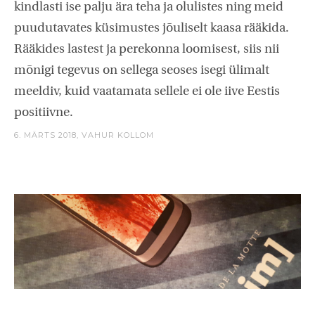
kindlasti ise palju ära teha ja olulistes ning meid
puudutavates küsimustes jõuliselt kaasa rääkida.
Rääkides lastest ja perekonna loomisest, siis nii
mõnigi tegevus on sellega seoses isegi ülimalt
meeldiv, kuid vaatamata sellele ei ole iive Eestis
positiivne.
6. MÄRTS 2018,
VAHUR KOLLOM