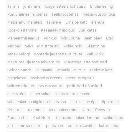
Tallinn
juhtimine
kõrge lasteaia kohatasu
Eriplaneering
Puidurafineerimistehas
Tselluloositehas
Metsanduspoliitika
Metsarahu manifest
Tabivere
Emajõe kett
erahuvi
Kooskõlastamine
Kaasarääkimisõigus
Jüri Ratas
Planeerimisseadus
Puhkus
Võidupüha
Jaanipäev
Ligo
Jalgpall
Seks
Ministrite arv
Kokkuhoid
Säästmine
Janek Mäggi
Kohtade jagamine valitsuse
Paisuv riik
Maksumaksja raha raiskamine
Puuetega laste toetused
Golden Sands
Bulgaaria
Vabariigi Valitsus
Tabivere kett
haigekassa
tervishoiusüsteem
asendustegevus
valitsemiskulud
otsustusruum
poliitilised nõunikud
aktsiisitõus
rainer vakra
sotsiaaldemokraadid
vabaerakonna riigikogu fraktsioon
eestikeelne õpe
õppimine
Kristi Aria
üleminek
ülereguleerimine
Urmas Reinsalu
Euroopa Liit
Kaul Nurm
toetused
rakendamine
valikuõigus
justiitsministeerium
petitsioon
videokokkuvõte
katuseraha