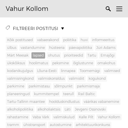
Vahur Kollom
FILTREERI POSTITUSI
Kõik postitused
vabaerakond
poliitika
huvi
informeeritus
ülbus
vastandumine
hüsteeria
päevapoliitika
Jüri Adams
Märt Meesak
lapsed
ohutus
prioriteedid
Tartu
Emajõgi
ükskõiksus
hoolimatus
peksmine
õiglustunne
omakohus
kodanikujulgus
Lõuna-Eesti
linnapea
Toomemägi
valimised
valimisringkond
valimiskorraldus
valimisliit
kogukond
parkimine
parkimistasu
sõlmpunkt
parkimismaja
planeeringud
kummitempel
teerull
Rail Baltic
Tartu-Tallinn maantee
hoolduskindlustus
väärikas vabanemine
alkoholipoliitika
alkoholiaktsiis
Läti
Jevgeni Ossinovski
rahastamine
Vaba Värk
valimiskulud
Kalle Pilt
Vahur Kollom
tramm
ühistransport
autostumine
arhitektuurikonkurss