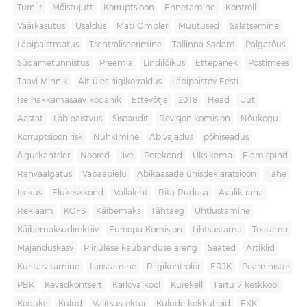
Turniir
Mõistujutt
Korruptsioon
Ennetamine
Kontroll
Väärkasutus
Usaldus
Mati Ombler
Muutused
Salatsemine
Läbipaistmatus
Tsentraliseerimine
Tallinna Sadam
Palgatõus
Südametunnistus
Preemia
Lindilõikus
Ettepanek
Postimees
Taavi Minnik
Alt-üles riigikorraldus
Läbipaistev Eesti
Ise hakkamasaav kodanik
Ettevõtja
2018
Head
Uut
Aastat
Läbipaistvus
Siseaudit
Revisjonikomisjon
Nõukogu
Korruptsioonirisk
Nuhkimine
Abivajadus
põhiseadus
õiguskantsler
Noored
Iive
Perekond
Üksikema
Elamispind
Rahvaalgatus
Vabaabielu
Abikaasade ühisdeklaratsioon
Tahe
Isekus
Elukeskkond
Vallaleht
Rita Rudusa
Avalik raha
Reklaam
KOFS
Käibemaks
Tähtaeg
Ühtlustamine
Käibemaksudirektiiv
Euroopa Komisjon
Lihtsustama
Toetama
Majanduskasv
Piiriülese kaubanduse areng
Saated
Artiklid
Kuritarvitamine
Laristamine
Riigikontrolör
ERJK
Peaminister
PBK
Kevadkontsert
Karlova kool
Kurekell
Tartu 7 keskkool
Koduke
Kulud
Valitsussektor
Kulude kokkuhoid
EKK