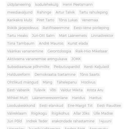
üldplaneering
kodulehekülg
Henri Peetsmann
meediaväljund
Rahinge
Artur Talvik
Tartu rahuleping
Karikakra klubi
Piret Tarto
Tõnis Lukas
Venemaa
Riiklik järjepidevus
Ratifitseerimine
Eesti-Vene piirileping
Tartu Heaks
Jüri-Ott Salm
Märt Läänemets
Linnadirektor
Tiina Tambaum
André Maurois
Kunst elada
Väärikas vananemine
Gerontoloogia
Raik-Hiio Mikelsaar
Aktiivsena vananemise arengukava
JOKK
Subsidiaarsuse põhimõte
Peibutuspardid
Kersti Kaljulaid
Haldusreform
Demokraatia toetamine
Tõnis Saarts
Ohtlikud mängud
Mäng
Tähelepanu
Hoolivus
Eesti Vabariik
Tulevik
Võti
Valdur Mikita
Krista Aru
Mihkel Mutt
Läänemeresoomlane
Haridus
Haritus
Looduskeskkond
Eesti elanikud
Ene-Margit Tiit
Eesti Raudtee
Välireklaam
Riigikogu
Riigikohus
Allar Jõks
Ülle Madise
Jüri Põld
Indrek Teder
erakondade rahastamine
14juuni