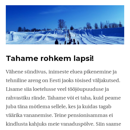
Tahame rohkem lapsi!
Vähene sündivus, inimeste eluea pikenemine ja
tehniline areng on Eesti jaoks tõsised väljakutsed.
Lisame siia loetelusse veel tööjõupuuduse ja
rahvastiku rände. Tahame või ei taha, kuid peame
juba täna mõtlema sellele, kes ja kuidas tagab
väärika vananemise. Teine pensionisammas ei
kindlusta kahjuks meie vanaduspõlve. Siin saame