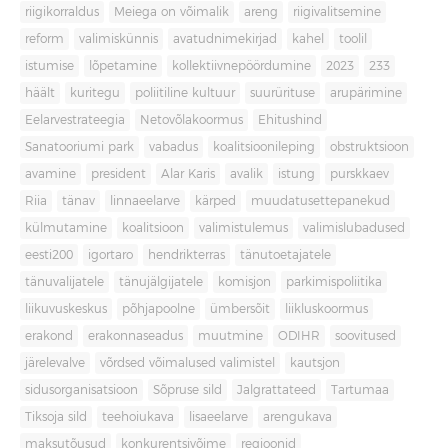
riigikorraldus
Meiega on võimalik
areng
riigivalitsemine
reform
valimiskünnis
avatudnimekirjad
kahel
toolil
istumise
lõpetamine
kollektiivnepöördumine
2023
233
häält
kuritegu
poliitiline kultuur
suurürituse
arupärimine
Eelarvestrateegia
Netovõlakoormus
Ehitushind
Sanatooriumi park
vabadus
koalitsioonileping
obstruktsioon
avamine
president
Alar Karis
avalik
istung
purskkaev
Riia
tänav
linnaeelarve
kärped
muudatusettepanekud
külmutamine
koalitsioon
valimistulemus
valimislubadused
eesti200
igortaro
hendrikterras
tänutoetajatele
tänuvalijatele
tänujälgijatele
komisjon
parkimispoliitika
liikuvuskeskus
põhjapoolne
ümbersõit
liikluskoormus
erakond
erakonnaseadus
muutmine
ODIHR
soovitused
järelevalve
võrdsed võimalused valimistel
kautsjon
sidusorganisatsioon
Sõpruse sild
Jalgrattateed
Tartumaa
Tiksoja sild
teehoiukava
lisaeelarve
arengukava
maksutõusud
konkurentsivõime
regioonid