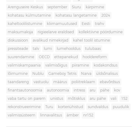
Arenguseire Keskus
september
Siuru
kärpimine
kohatasu külmutamine
kohatasu langetamine
2024
kaheltoolilistumine
kliimamuutused
Eesti
trahv
maksumaksja
riigieelarve eraldised
kollektiivne pöördumine
diskussioon
avalikud nimekirjad
kahel toolil istumine
pressiteade
talv
lumi
lumehooldus
tulubaas
suurendamine
OECD
ettepanekud
hooldereform
valimiskampaania
valimisõigus
piiramine
kodakondsus
lõimumine
Nublu
Gameboy Tetris
Narva
üldsõnalisus
taandareng
vastuolu
määrus
poliitreklaam
ebavõrdsus
finantsautonoomia
autonoomia
intress
aru
pähe
kov
vaba tartu on parem
unistus
mõtisklus
aru pähe
vali
152
rekonstrueerimine
Turu
korteriühistud
sundvaldus
puudulik
valimissüsteem
linnavalitsus
ämber
nr152