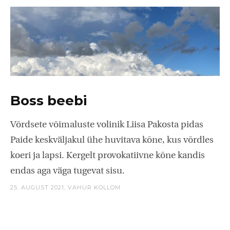
Boss beebi
Võrdsete võimaluste volinik Liisa Pakosta pidas
Paide keskväljakul ühe huvitava kõne, kus võrdles
koeri ja lapsi. Kergelt provokatiivne kõne kandis
endas aga väga tugevat sisu.
25. AUGUST 2021,
VAHUR KOLLOM