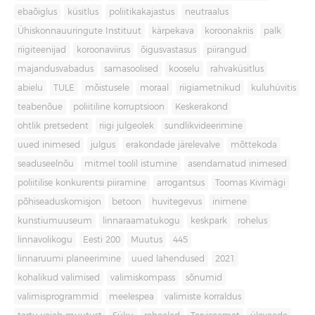
ebaõiglus
küsitlus
poliitikakajastus
neutraalus
Ühiskonnauuringute Instituut
kärpekava
koroonakriis
palk
riigiteenijad
koroonaviirus
õigusvastasus
piirangud
majandusvabadus
samasoolised
kooselu
rahvaküsitlus
abielu
TULE
mõistusele
moraal
riigiametnikud
kuluhüvitis
teabenõue
poliitiline korruptsioon
Keskerakond
ohtlik pretsedent
riigi julgeolek
sundlikvideerimine
uued inimesed
julgus
erakondade järelevalve
mõttekoda
seaduseelnõu
mitmel toolil istumine
asendamatud inimesed
poliitilise konkurentsi piiramine
arrogantsus
Toomas Kivimägi
põhiseaduskomisjon
betoon
huvitegevus
inimene
kunstiumuuseum
linnaraamatukogu
keskpark
rohelus
linnavolikogu
Eesti 200
Muutus
445
linnaruumi planeerimine
uued lahendused
2021
kohalikud valimised
valimiskompass
sõnumid
valimisprogrammid
meelespea
valimiste korraldus