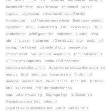
tartu vajab muutust
Süku
rohealad
Terviseamet
ülevaade
kommunikatsioon
rahulolematus
erakonnad
valitsus
tegevus
tegevusetus
võrdse kohtlemise põhimõte
kohtusüsteem
poliitilise süsteemi suletus
Eesti vajab muutust
opositsioon
KOKS
demokraatia
Tartu Linnavolikogu
NETS
seadusloome
põhiõiguste riive
sanktsioon
Ukraina
sõda
abi
ühistunne
toetamine
põhimääruskomisjon
sisekontroll
komisjonide liikmed
võimude lahusus
linnasekretär
monumendid
mõjuvõimuga kauplemine
kriminaalmenetlus
süütuse presumptsioon
korduv süüdimõistmine
erakonna sundlõpetamine
riigieelarvelise rahastamise peatamine
energia
hind
elektribörs
tegemata töö
Riigikontroll
aruanne
eurotoetused
alakasutamine
kahtlustus
lahendus
kriis
sisuline töö
poliitiline mudamaadlus
regionaalne investeering
Riigikogu liige
häälteostmine
Korruptsioonivaba Eesti
rahakülv
populistlikud valimislubadused
jõulud
aastavahetus