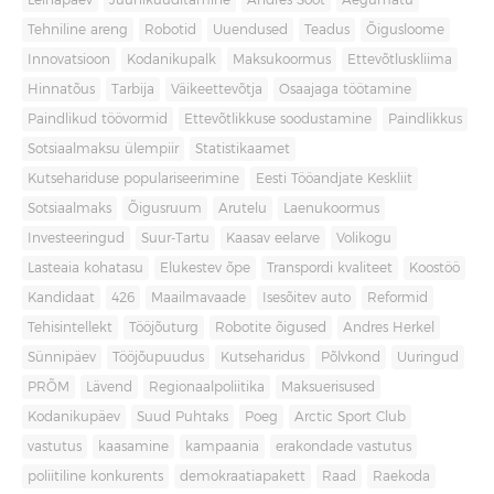
Leinapäev
Juuniküüditamine
Andres Sööt
Aegumatu
Tehniline areng
Robotid
Uuendused
Teadus
Õigusloome
Innovatsioon
Kodanikupalk
Maksukoormus
Ettevõtluskliima
Hinnatõus
Tarbija
Väikeettevõtja
Osaajaga töötamine
Paindlikud töövormid
Ettevõtlikkuse soodustamine
Paindlikkus
Sotsiaalmaksu ülempiir
Statistikaamet
Kutsehariduse populariseerimine
Eesti Tööandjate Keskliit
Sotsiaalmaks
Õigusruum
Arutelu
Laenukoormus
Investeeringud
Suur-Tartu
Kaasav eelarve
Volikogu
Lasteaia kohatasu
Elukestev õpe
Transpordi kvaliteet
Koostöö
Kandidaat
426
Maailmavaade
Isesõitev auto
Reformid
Tehisintellekt
Tööjõuturg
Robotite õigused
Andres Herkel
Sünnipäev
Tööjõupuudus
Kutseharidus
Põlvkond
Uuringud
PRÕM
Lävend
Regionaalpoliitika
Maksuerisused
Kodanikupäev
Suud Puhtaks
Poeg
Arctic Sport Club
vastutus
kaasamine
kampaania
erakondade vastutus
poliitiline konkurents
demokraatiapakett
Raad
Raekoda