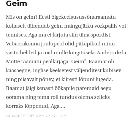
Geim
Mis on geim? Eesti õigekeelsusussõnaraamatu
kohaselt tähendab geim mängujärku võrkpallis või
tennises. Aga ma ei kirjuta siin täna spordist.
Vabaerakonna jõulupeol olid päkapikud minu
vastu helded ja tõid mulle kingituseks Anders de la
Motte raamatu pealkirjaga „Geim”. Raamat oli
kaasaegne, inglise keelsetest väljenditest kubisev
ning piisavalt põnev, et kiiresti lõpuni lugeda.
Raamat jäigi kenasti öökapile paremaid aegu
ootama ning tema roll tundus olema selleks
korraks lõppenud. Aga....
20. MÄRTS 2017,
VAHUR KOLLOM