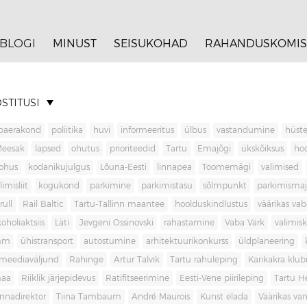
BLOGI
MINUST
SEISUKOHAD
RAHANDUSKOMIS
STITUSI
baerakond
poliitika
huvi
informeeritus
ülbus
vastandumine
hüste
Meesak
lapsed
ohutus
prioriteedid
Tartu
Emajõgi
ükskõiksus
ho
ohus
kodanikujulgus
Lõuna-Eesti
linnapea
Toomemägi
valimised
limisliit
kogukond
parkimine
parkimistasu
sõlmpunkt
parkimisma
rull
Rail Baltic
Tartu-Tallinn maantee
hoolduskindlustus
väärikas va
koholiaktsiis
Läti
Jevgeni Ossinovski
rahastamine
Vaba Värk
valimis
mm
ühistransport
autostumine
arhitektuurikonkurss
üldplaneering
meediaväljund
Rahinge
Artur Talvik
Tartu rahuleping
Karikakra klub
aa
Riiklik järjepidevus
Ratifitseerimine
Eesti-Vene piirileping
Tartu H
innadirektor
Tiina Tambaum
André Maurois
Kunst elada
Väärikas v