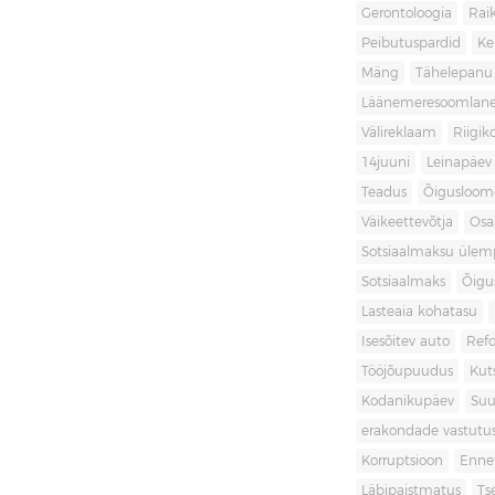
Gerontoloogia
Raik
Peibutuspardid
Ke
Mäng
Tähelepanu
Läänemeresoomlan
Välireklaam
Riigik
14juuni
Leinapäev
Teadus
Õigusloom
Väikeettevõtja
Osa
Sotsiaalmaksu ülemp
Sotsiaalmaks
Õigu
Lasteaia kohatasu
Isesõitev auto
Ref
Tööjõupuudus
Kut
Kodanikupäev
Suu
erakondade vastutu
Korruptsioon
Enne
Läbipaistmatus
Ts