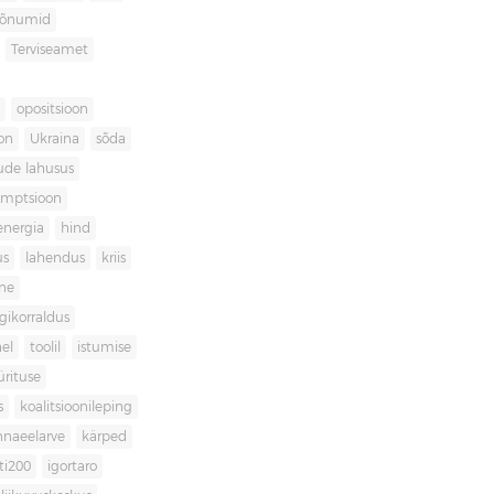
sõnumid
Terviseamet
opositsioon
on
Ukraina
sõda
ude lahusus
umptsioon
energia
hind
us
lahendus
kriis
ne
igikorraldus
el
toolil
istumise
ürituse
s
koalitsioonileping
innaeelarve
kärped
ti200
igortaro