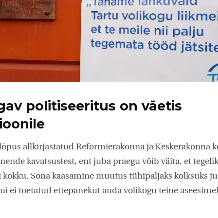
av politiseeritus on väetis
ioonile
ri lõ­­pus allkirjastatud Reformierakonna ja Keskerakonna 
ende kavatsustest, ent juba praegu võib väita, et tegelik
 kokku. Sõna kaasamine muutus tühipaljaks kõlksuks jub
 kui ei toetatud ettepanekut anda volikogu teine aseesim