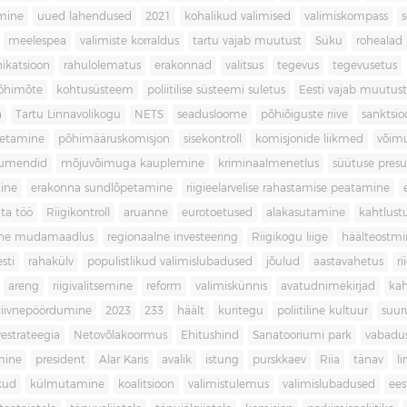
imine
uued lahendused
2021
kohalikud valimised
valimiskompass
meelespea
valimiste korraldus
tartu vajab muutust
Süku
rohealad
katsioon
rahulolematus
erakonnad
valitsus
tegevus
tegevusetus
põhimõte
kohtusüsteem
poliitilise süsteemi suletus
Eesti vajab muutust
a
Tartu Linnavolikogu
NETS
seadusloome
põhiõiguste riive
sanktsio
oetamine
põhimääruskomisjon
sisekontroll
komisjonide liikmed
võim
umendid
mõjuvõimuga kauplemine
kriminaalmenetlus
süütuse pres
ine
erakonna sundlõpetamine
riigieelarvelise rahastamise peatamine
ta töö
Riigikontroll
aruanne
eurotoetused
alakasutamine
kahtlust
iline mudamaadlus
regionaalne investeering
Riigikogu liige
häälteostmi
sti
rahakülv
populistlikud valimislubadused
jõulud
aastavahetus
ri
areng
riigivalitsemine
reform
valimiskünnis
avatudnimekirjad
kah
tiivnepöördumine
2023
233
häält
kuritegu
poliitiline kultuur
suur
vestrateegia
Netovõlakoormus
Ehitushind
Sanatooriumi park
vabadu
mine
president
Alar Karis
avalik
istung
purskkaev
Riia
tänav
l
kud
külmutamine
koalitsioon
valimistulemus
valimislubadused
ees