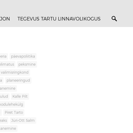
JON
TEGEVUS TARTU LINNAVOLIKOGUS
eria
päevapoliitika
olimatus
peksmine
valimisringkond
ja
planeeringud
banemine
kulud
Kalle Pilt
kodulehekülg
i
Piret Tarto
eaks
Jüri-Ott Salm
ananemine