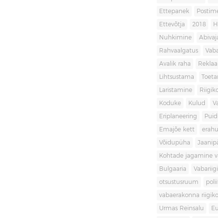
Ettepanek
Postim
Ettevõtja
2018
H
Nuhkimine
Abivaj
Rahvaalgatus
Vaba
Avalik raha
Rekla
Lihtsustama
Toet
Laristamine
Riigik
Koduke
Kulud
V
Eriplaneering
Puid
Emajõe kett
erahu
Võidupüha
Jaanip
Kohtade jagamine va
Bulgaaria
Vabariigi
otsustusruum
poli
vabaerakonna riigiko
Urmas Reinsalu
Eu