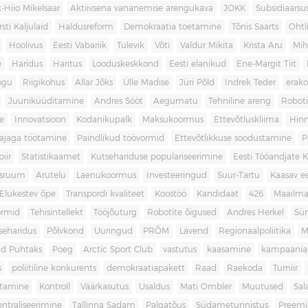
-Hiio Mikelsaar
Aktiivsena vananemise arengukava
JOKK
Subsidiaars
rsti Kaljulaid
Haldusreform
Demokraatia toetamine
Tõnis Saarts
Oht
Hoolivus
Eesti Vabariik
Tulevik
Võti
Valdur Mikita
Krista Aru
Mih
e
Haridus
Haritus
Looduskeskkond
Eesti elanikud
Ene-Margit Tiit
ogu
Riigikohus
Allar Jõks
Ülle Madise
Jüri Põld
Indrek Teder
erak
Juuniküüditamine
Andres Sööt
Aegumatu
Tehniline areng
Robot
e
Innovatsioon
Kodanikupalk
Maksukoormus
Ettevõtluskliima
Hin
ajaga töötamine
Paindlikud töövormid
Ettevõtlikkuse soodustamine
P
iir
Statistikaamet
Kutsehariduse populariseerimine
Eesti Tööandjate Ke
sruum
Arutelu
Laenukoormus
Investeeringud
Suur-Tartu
Kaasav ee
Elukestev õpe
Transpordi kvaliteet
Koostöö
Kandidaat
426
Maailm
ormid
Tehisintellekt
Tööjõuturg
Robotite õigused
Andres Herkel
Sü
seharidus
Põlvkond
Uuringud
PRÕM
Lävend
Regionaalpoliitika
M
d Puhtaks
Poeg
Arctic Sport Club
vastutus
kaasamine
kampaania
s
poliitiline konkurents
demokraatiapakett
Raad
Raekoda
Turniir
tamine
Kontroll
Väärkasutus
Usaldus
Mati Ombler
Muutused
Sal
entraliseerimine
Tallinna Sadam
Palgatõus
Südametunnistus
Preemi