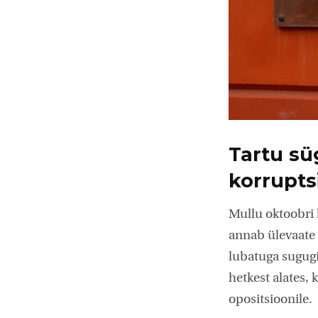
Tartu süg
korrupts
Mullu ok­­toob­­
annab ülevaate n
lubatuga sugugi
hetkest alates,
opositsioonile.