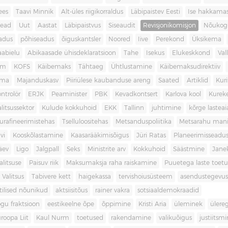
ees
Taavi Minnik
Alt-üles riigikorraldus
Läbipaistev Eesti
Ise hakkama
ead
Uut
Aastat
Läbipaistvus
Siseaudit
Revisjonikomisjon
Nõukog
adus
põhiseadus
õiguskantsler
Noored
Iive
Perekond
Üksikema
abielu
Abikaasade ühisdeklaratsioon
Tahe
Isekus
Elukeskkond
Val
am
KOFS
Käibemaks
Tähtaeg
Ühtlustamine
Käibemaksudirektiiv
ama
Majanduskasv
Piiriülese kaubanduse areng
Saated
Artiklid
Kur
ontrolör
ERJK
Peaminister
PBK
Kevadkontsert
Karlova kool
Kureke
alitsussektor
Kulude kokkuhoid
EKK
Tallinn
juhtimine
kõrge lastea
urafineerimistehas
Tselluloositehas
Metsanduspoliitika
Metsarahu mani
vi
Kooskõlastamine
Kaasarääkimisõigus
Jüri Ratas
Planeerimisseadu
äev
Ligo
Jalgpall
Seks
Ministrite arv
Kokkuhoid
Säästmine
Jane
litsuse
Paisuv riik
Maksumaksja raha raiskamine
Puuetega laste toet
 Valitsus
Tabivere kett
haigekassa
tervishoiusüsteem
asendustegevus
itilised nõunikud
aktsiisitõus
rainer vakra
sotsiaaldemokraadid
gu fraktsioon
eestikeelne õpe
õppimine
Kristi Aria
üleminek
ülere
roopa Liit
Kaul Nurm
toetused
rakendamine
valikuõigus
justiitsm