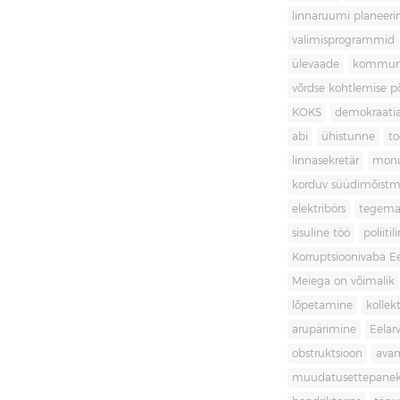
linnaruumi planeer
valimisprogrammid
ülevaade
kommuni
võrdse kohtlemise 
KOKS
demokraati
abi
ühistunne
t
linnasekretär
mon
korduv süüdimõistm
elektribörs
tegema
sisuline töö
poliit
Korruptsioonivaba Ee
Meiega on võimalik
lõpetamine
kollek
arupärimine
Eelar
obstruktsioon
ava
muudatusettepane