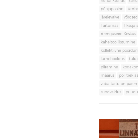
hendrikterras
tänu
põhjapoolne
ümbe
järelevalve
võrdsed
Tartumaa
Tiksoja s
Arenguseire Keskus
kaheltoolilistumine
kollektiivne pöördu
lumehooldus
tulu
piiramine
kodakon
määrus
poliitrekl
vaba tartu on pare
sundvaldus
puudul