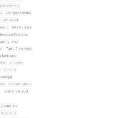
saav kodanik
u
Korruptsioonirisk
Elamispind
laleht
Rita Rudusa
Euroopa Komisjon
itarvitamine
ll
Tartu 7 keskkool
ia kohatasu
fest
Tabivere
s
Puhkus
k Mäggi
used
Golden Sands
valitsemiskulud
guleerimine
inisteerium