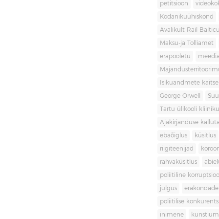
petitsioon
videoko
Kodanikuühiskond
Avalikult Rail Baltic
Maksu-ja Tolliamet
erapooletu
meedi
Majandusterritoori
Isikuandmete kaitse
George Orwell
Suu
Tartu ülikooli kliini
Ajakirjanduse kallut
ebaõiglus
küsitlus
riigiteenijad
koroon
rahvaküsitlus
abiel
poliitiline korruptsio
julgus
erakondade 
poliitilise konkurent
inimene
kunstiu