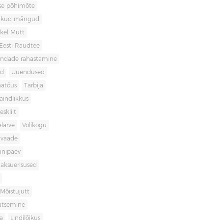
use põhimõte
likud mängud
kel Mutt
Eesti Raudtee
ondade rahastamine
id
Uuendused
natõus
Tarbija
aindlikkus
skliit
larve
Volikogu
avaade
nnipäev
aksuerisused
Mõistujutt
atsemine
a
Lindilõikus