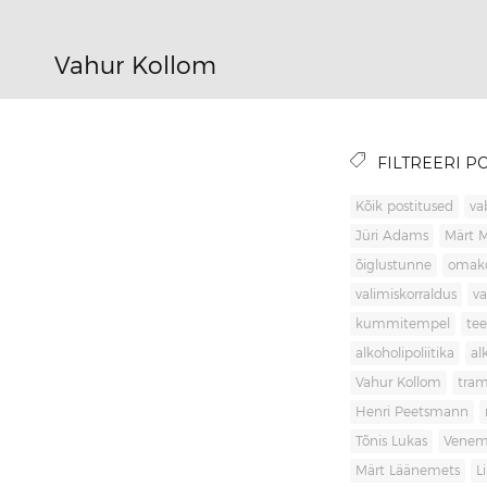
Vahur Kollom
FILTREERI PO
Kõik postitused
va
Jüri Adams
Märt 
õiglustunne
omak
valimiskorraldus
va
kummitempel
tee
alkoholipoliitika
al
Vahur Kollom
tra
Henri Peetsmann
Tõnis Lukas
Venem
Märt Läänemets
L