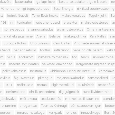
kkuvõte
katuseraha
iga laps loeb
Tasuta lasteaiakoht igale lapsele
ee
Vähendame riigi tegevuskulusid
Eesti Energia
riiklikud suurinvesteerin
ust
Indrek Neivelt
Terve Eesti heaks
Maksukorraldus
Tegelik juht
Bü
198
nr
toiduahel
vabaühendused
erasektor
maksuvabastused
aj
a
sõnavabadus
arvamusvabadus
arvamusterohkus
Omafinantseering
mumi kaheks jagamine
Arena
Eelarve
maksupoliitika
Kaja Kallas
ala
Euroopa Kohus
Uno Lõhmus
Carri Ginter
Andmete suuremahuline 
r Vend
pensionireform
tootlus
inflatsioon
vaba on olla parem
kaks t
kum
viirus
eriolukord
inimeste toimetulek
töö
tervis
likvideerimine
atus
meedia sõltumatus
väikesed erakonnad
Kõrgemate riigiteenistuja
poliitikakajastus
neutraalus
Ühiskonnauuringute Instituut
kärpekava
aviirus
õigusvastasus
piirangud
majandusvabadus
samasoolised
ko
u
TULE
mõistusele
moraal
riigiametnikud
kuluhüvitis
teabenõue
on
Keskerakond
ohtlik pretsedent
riigi julgeolek
sundlikvideerimine
järelevalve
mõttekoda
seaduseelnõu
mitmel toolil istumine
asenda
si piiramine
arrogantsus
Toomas Kivimägi
põhiseaduskomisjon
betoo
muuseum
linnaraamatukogu
keskpark
rohelus
linnavolikogu
Eesti 2