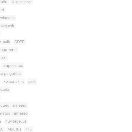
lnõu
Riigieelarve
gud
rokraatia
akirjanik
mpalk
GDPR
kogumine
ooli
erapooletus
te palgatõus
koroonakriis
palk
oselu
uued inimesed
matud inimesed
n
huvitegevus
00
Muutus
445