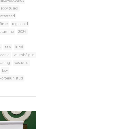
liikuvuskeskus
soovitused
rattateed
võime
regioonid
getamine
2024
e
talv
lumi
aania
valimisõigus
dareng
vastuolu
kov
korteriühistud