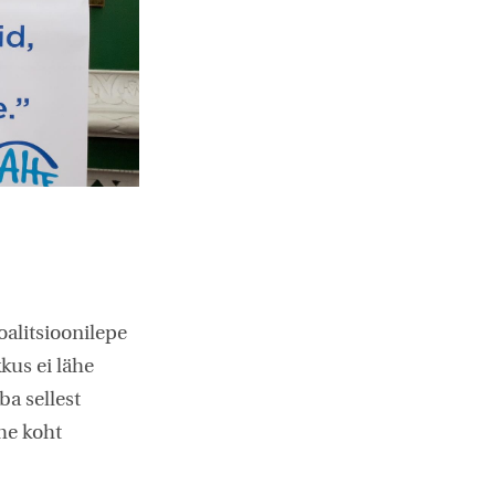
koalitsioonilepe
kus ei lähe
a sellest
ehe koht