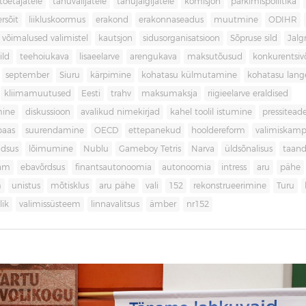
toetajatele
tänuvalijatele
tänujälgijatele
komisjon
parkimispoliitika
rsõit
liikluskoormus
erakond
erakonnaseadus
muutmine
ODIHR
 võimalused valimistel
kautsjon
sidusorganisatsioon
Sõpruse sild
Jalg
ild
teehoiukava
lisaeelarve
arengukava
maksutõusud
konkurentsi
september
Siuru
kärpimine
kohatasu külmutamine
kohatasu lan
kliimamuutused
Eesti
trahv
maksumaksja
riigieelarve eraldised
mine
diskussioon
avalikud nimekirjad
kahel toolil istumine
pressitead
baas
suurendamine
OECD
ettepanekud
hooldereform
valimiskamp
dsus
lõimumine
Nublu
Gameboy Tetris
Narva
üldsõnalisus
taan
aam
ebavõrdsus
finantsautonoomia
autonoomia
intress
aru
pähe
m
unistus
mõtisklus
aru pähe
vali
152
rekonstrueerimine
Turu
ik
valimissüsteem
linnavalitsus
ämber
nr152