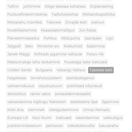
Tallinn
juhtimine
kõrge lasteaia kohatasu
Eriplaneering
Puidurafineerimistehas
Tselluloositehas
Metsanduspoliitika
Metsarahu manifest
Tabivere
Emajõe kett
erahuvi
Kooskõlastamine
Kaasarääkimisõigus
Jüri Ratas
Planeerimisseadus
Puhkus
Võidupüha
Jaanipäev
Ligo
Jalgpall
Seks
Ministrite arv
Kokkuhoid
Säästmine
Janek Mäggi
Kohtade jagamine valitsuse
Paisuv riik
Maksumaksja raha raiskamine
Puuetega laste toetused
Golden Sands
Bulgaaria
Vabariigi Valitsus
Tabivere kett
haigekassa
tervishoiusüsteem
asendustegevus
valitsemiskulud
otsustusruum
poliitilised nõunikud
aktsiisitõus
rainer vakra
sotsiaaldemokraadid
vabaerakonna riigikogu fraktsioon
eestikeelne õpe
õppimine
Kristi Aria
üleminek
ülereguleerimine
Urmas Reinsalu
Euroopa Liit
Kaul Nurm
toetused
rakendamine
valikuõigus
justiitsministeerium
petitsioon
videokokkuvõte
katuseraha