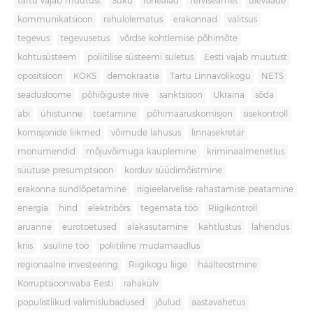
tartu vajab muutust
Süku
rohealad
Terviseamet
ülevaade
kommunikatsioon
rahulolematus
erakonnad
valitsus
tegevus
tegevusetus
võrdse kohtlemise põhimõte
kohtusüsteem
poliitilise süsteemi suletus
Eesti vajab muutust
opositsioon
KOKS
demokraatia
Tartu Linnavolikogu
NETS
seadusloome
põhiõiguste riive
sanktsioon
Ukraina
sõda
abi
ühistunne
toetamine
põhimääruskomisjon
sisekontroll
komisjonide liikmed
võimude lahusus
linnasekretär
monumendid
mõjuvõimuga kauplemine
kriminaalmenetlus
süütuse presumptsioon
korduv süüdimõistmine
erakonna sundlõpetamine
riigieelarvelise rahastamise peatamine
energia
hind
elektribörs
tegemata töö
Riigikontroll
aruanne
eurotoetused
alakasutamine
kahtlustus
lahendus
kriis
sisuline töö
poliitiline mudamaadlus
regionaalne investeering
Riigikogu liige
häälteostmine
Korruptsioonivaba Eesti
rahakülv
populistlikud valimislubadused
jõulud
aastavahetus