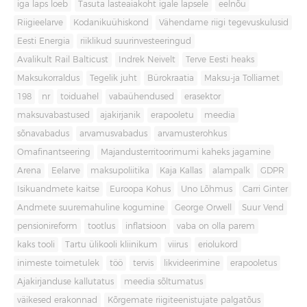
iga laps loeb
Tasuta lasteaiakoht igale lapsele
eelnõu
Riigieelarve
Kodanikuühiskond
Vähendame riigi tegevuskulusid
Eesti Energia
riiklikud suurinvesteeringud
Avalikult Rail Balticust
Indrek Neivelt
Terve Eesti heaks
Maksukorraldus
Tegelik juht
Bürokraatia
Maksu-ja Tolliamet
198
nr
toiduahel
vabaühendused
erasektor
maksuvabastused
ajakirjanik
erapooletu
meedia
sõnavabadus
arvamusvabadus
arvamusterohkus
Omafinantseering
Majandusterritoorimumi kaheks jagamine
Arena
Eelarve
maksupoliitika
Kaja Kallas
alampalk
GDPR
Isikuandmete kaitse
Euroopa Kohus
Uno Lõhmus
Carri Ginter
Andmete suuremahuline kogumine
George Orwell
Suur Vend
pensionireform
tootlus
inflatsioon
vaba on olla parem
kaks tooli
Tartu ülikooli kliinikum
viirus
eriolukord
inimeste toimetulek
töö
tervis
likvideerimine
erapooletus
Ajakirjanduse kallutatus
meedia sõltumatus
väikesed erakonnad
Kõrgemate riigiteenistujate palgatõus