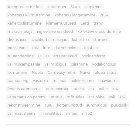
Arenguseire Keskus
september
Siuru
kärpimine
kohatasu külmutamine
kohatasu langetamine
2024
kaheltoolilistumine
kliimamuutused
Eesti
trahv
maksumaksja
riigieelarve eraldised
kollektiivne pöördumine
diskussioon
avalikud nimekirjad
kahel toolil istumine
pressiteade
talv
lumi
lumehooldus
tulubaas
suurendamine
OECD
ettepanekud
hooldereform
valimiskampaania
valimisõigus
piiramine
kodakondsus
lõimumine
Nublu
Gameboy Tetris
Narva
üldsõnalisus
taandareng
vastuolu
määrus
poliitreklaam
ebavõrdsus
finantsautonoomia
autonoomia
intress
aru
pähe
kov
vaba tartu on parem
unistus
mõtisklus
aru pähe
vali
152
rekonstrueerimine
Turu
korteriühistud
sundvaldus
puudulik
valimissüsteem
linnavalitsus
ämber
nr152