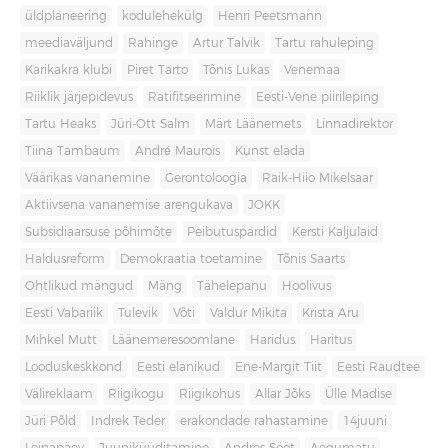
üldplaneering
kodulehekülg
Henri Peetsmann
meediaväljund
Rahinge
Artur Talvik
Tartu rahuleping
Karikakra klubi
Piret Tarto
Tõnis Lukas
Venemaa
Riiklik järjepidevus
Ratifitseerimine
Eesti-Vene piirileping
Tartu Heaks
Jüri-Ott Salm
Märt Läänemets
Linnadirektor
Tiina Tambaum
André Maurois
Kunst elada
Väärikas vananemine
Gerontoloogia
Raik-Hiio Mikelsaar
Aktiivsena vananemise arengukava
JOKK
Subsidiaarsuse põhimõte
Peibutuspardid
Kersti Kaljulaid
Haldusreform
Demokraatia toetamine
Tõnis Saarts
Ohtlikud mängud
Mäng
Tähelepanu
Hoolivus
Eesti Vabariik
Tulevik
Võti
Valdur Mikita
Krista Aru
Mihkel Mutt
Läänemeresoomlane
Haridus
Haritus
Looduskeskkond
Eesti elanikud
Ene-Margit Tiit
Eesti Raudtee
Välireklaam
Riigikogu
Riigikohus
Allar Jõks
Ülle Madise
Jüri Põld
Indrek Teder
erakondade rahastamine
14juuni