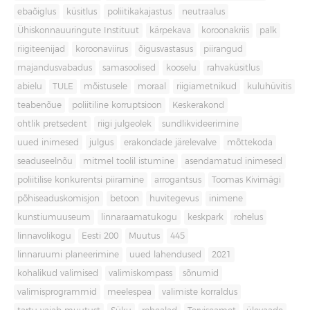
ebaõiglus
küsitlus
poliitikakajastus
neutraalus
Ühiskonnauuringute Instituut
kärpekava
koroonakriis
palk
riigiteenijad
koroonaviirus
õigusvastasus
piirangud
majandusvabadus
samasoolised
kooselu
rahvaküsitlus
abielu
TULE
mõistusele
moraal
riigiametnikud
kuluhüvitis
teabenõue
poliitiline korruptsioon
Keskerakond
ohtlik pretsedent
riigi julgeolek
sundlikvideerimine
uued inimesed
julgus
erakondade järelevalve
mõttekoda
seaduseelnõu
mitmel toolil istumine
asendamatud inimesed
poliitilise konkurentsi piiramine
arrogantsus
Toomas Kivimägi
põhiseaduskomisjon
betoon
huvitegevus
inimene
kunstiumuuseum
linnaraamatukogu
keskpark
rohelus
linnavolikogu
Eesti 200
Muutus
445
linnaruumi planeerimine
uued lahendused
2021
kohalikud valimised
valimiskompass
sõnumid
valimisprogrammid
meelespea
valimiste korraldus