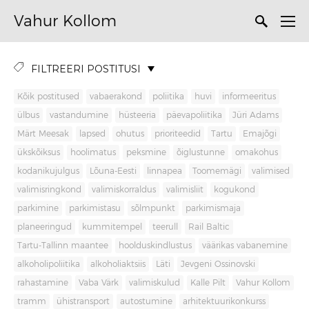
Vahur Kollom
FILTREERI POSTITUSI
Kõik postitused
vabaerakond
poliitika
huvi
informeeritus
ülbus
vastandumine
hüsteeria
päevapoliitika
Jüri Adams
Märt Meesak
lapsed
ohutus
prioriteedid
Tartu
Emajõgi
ükskõiksus
hoolimatus
peksmine
õiglustunne
omakohus
kodanikujulgus
Lõuna-Eesti
linnapea
Toomemägi
valimised
valimisringkond
valimiskorraldus
valimisliit
kogukond
parkimine
parkimistasu
sõlmpunkt
parkimismaja
planeeringud
kummitempel
teerull
Rail Baltic
Tartu-Tallinn maantee
hoolduskindlustus
väärikas vabanemine
alkoholipoliitika
alkoholiaktsiis
Läti
Jevgeni Ossinovski
rahastamine
Vaba Värk
valimiskulud
Kalle Pilt
Vahur Kollom
tramm
ühistransport
autostumine
arhitektuurikonkurss