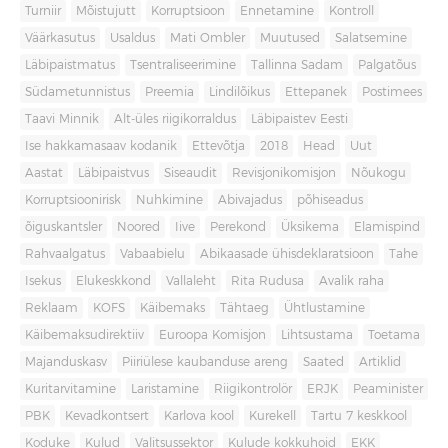
Turniir
Mõistujutt
Korruptsioon
Ennetamine
Kontroll
Väärkasutus
Usaldus
Mati Ombler
Muutused
Salatsemine
Läbipaistmatus
Tsentraliseerimine
Tallinna Sadam
Palgatõus
Südametunnistus
Preemia
Lindilõikus
Ettepanek
Postimees
Taavi Minnik
Alt-üles riigikorraldus
Läbipaistev Eesti
Ise hakkamasaav kodanik
Ettevõtja
2018
Head
Uut
Aastat
Läbipaistvus
Siseaudit
Revisjonikomisjon
Nõukogu
Korruptsioonirisk
Nuhkimine
Abivajadus
põhiseadus
õiguskantsler
Noored
Iive
Perekond
Üksikema
Elamispind
Rahvaalgatus
Vabaabielu
Abikaasade ühisdeklaratsioon
Tahe
Isekus
Elukeskkond
Vallaleht
Rita Rudusa
Avalik raha
Reklaam
KOFS
Käibemaks
Tähtaeg
Ühtlustamine
Käibemaksudirektiiv
Euroopa Komisjon
Lihtsustama
Toetama
Majanduskasv
Piiriülese kaubanduse areng
Saated
Artiklid
Kuritarvitamine
Laristamine
Riigikontrolör
ERJK
Peaminister
PBK
Kevadkontsert
Karlova kool
Kurekell
Tartu 7 keskkool
Koduke
Kulud
Valitsussektor
Kulude kokkuhoid
EKK