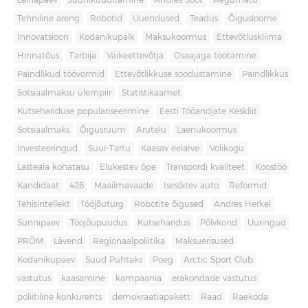
Leinapäev
Juuniküüditamine
Andres Sööt
Aegumatu
Tehniline areng
Robotid
Uuendused
Teadus
Õigusloome
Innovatsioon
Kodanikupalk
Maksukoormus
Ettevõtluskliima
Hinnatõus
Tarbija
Väikeettevõtja
Osaajaga töötamine
Paindlikud töövormid
Ettevõtlikkuse soodustamine
Paindlikkus
Sotsiaalmaksu ülempiir
Statistikaamet
Kutsehariduse populariseerimine
Eesti Tööandjate Keskliit
Sotsiaalmaks
Õigusruum
Arutelu
Laenukoormus
Investeeringud
Suur-Tartu
Kaasav eelarve
Volikogu
Lasteaia kohatasu
Elukestev õpe
Transpordi kvaliteet
Koostöö
Kandidaat
426
Maailmavaade
Isesõitev auto
Reformid
Tehisintellekt
Tööjõuturg
Robotite õigused
Andres Herkel
Sünnipäev
Tööjõupuudus
Kutseharidus
Põlvkond
Uuringud
PRÕM
Lävend
Regionaalpoliitika
Maksuerisused
Kodanikupäev
Suud Puhtaks
Poeg
Arctic Sport Club
vastutus
kaasamine
kampaania
erakondade vastutus
poliitiline konkurents
demokraatiapakett
Raad
Raekoda