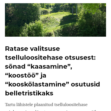
Ratase valitsuse
tselluloositehase otsusest:
sõnad “kaasamine”,
“koostöö” ja
“kooskõlastamine” osutusid
belletristikaks
Tartu lähistele plaanitud tselluloositehase