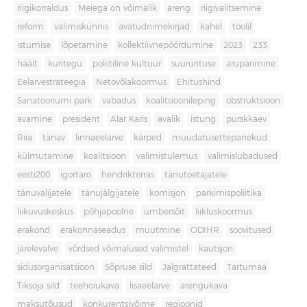
riigikorraldus
Meiega on võimalik
areng
riigivalitsemine
reform
valimiskünnis
avatudnimekirjad
kahel
toolil
istumise
lõpetamine
kollektiivnepöördumine
2023
233
häält
kuritegu
poliitiline kultuur
suurürituse
arupärimine
Eelarvestrateegia
Netovõlakoormus
Ehitushind
Sanatooriumi park
vabadus
koalitsioonileping
obstruktsioon
avamine
president
Alar Karis
avalik
istung
purskkaev
Riia
tänav
linnaeelarve
kärped
muudatusettepanekud
külmutamine
koalitsioon
valimistulemus
valimislubadused
eesti200
igortaro
hendrikterras
tänutoetajatele
tänuvalijatele
tänujälgijatele
komisjon
parkimispoliitika
liikuvuskeskus
põhjapoolne
ümbersõit
liikluskoormus
erakond
erakonnaseadus
muutmine
ODIHR
soovitused
järelevalve
võrdsed võimalused valimistel
kautsjon
sidusorganisatsioon
Sõpruse sild
Jalgrattateed
Tartumaa
Tiksoja sild
teehoiukava
lisaeelarve
arengukava
maksutõusud
konkurentsivõime
regioonid