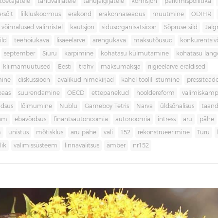
toetajatele
tänuvalijatele
tänujälgijatele
komisjon
parkimispoliitika
rsõit
liikluskoormus
erakond
erakonnaseadus
muutmine
ODIHR
 võimalused valimistel
kautsjon
sidusorganisatsioon
Sõpruse sild
Jalg
ild
teehoiukava
lisaeelarve
arengukava
maksutõusud
konkurentsi
september
Siuru
kärpimine
kohatasu külmutamine
kohatasu lan
kliimamuutused
Eesti
trahv
maksumaksja
riigieelarve eraldised
mine
diskussioon
avalikud nimekirjad
kahel toolil istumine
pressitead
baas
suurendamine
OECD
ettepanekud
hooldereform
valimiskamp
dsus
lõimumine
Nublu
Gameboy Tetris
Narva
üldsõnalisus
taan
aam
ebavõrdsus
finantsautonoomia
autonoomia
intress
aru
pähe
m
unistus
mõtisklus
aru pähe
vali
152
rekonstrueerimine
Turu
ik
valimissüsteem
linnavalitsus
ämber
nr152