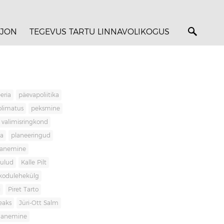
JON
TEGEVUS TARTU LINNAVOLIKOGUS
eria
päevapoliitika
olimatus
peksmine
valimisringkond
ja
planeeringud
banemine
kulud
Kalle Pilt
kodulehekülg
i
Piret Tarto
eaks
Jüri-Ott Salm
ananemine