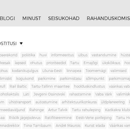
BLOGI
MINUST
SEISUKOHAD
RAHANDUSKOMIS
STITUSI
baerakond
poliitika
huvi
informeeritus
ülbus
vastandumine
hüste
Meesak
lapsed
ohutus
prioriteedid
Tartu
Emajõgi
ükskõiksus
ho
ohus
kodanikujulgus
Lõuna-Eesti
linnapea
Toomemägi
valimised
limisliit
kogukond
parkimine
parkimistasu
sõlmpunkt
parkimisma
rull
Rail Baltic
Tartu-Tallinn maantee
hoolduskindlustus
väärikas va
koholiaktsiis
Läti
Jevgeni Ossinovski
rahastamine
Vaba Värk
valimis
mm
ühistransport
autostumine
arhitektuurikonkurss
üldplaneering
meediaväljund
Rahinge
Artur Talvik
Tartu rahuleping
Karikakra klub
aa
Riiklik järjepidevus
Ratifitseerimine
Eesti-Vene piirileping
Tartu H
innadirektor
Tiina Tambaum
André Maurois
Kunst elada
Väärikas v