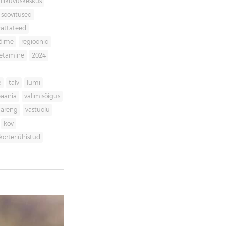
liikuvuskeskus
soovitused
rattateed
võime
regioonid
getamine
2024
e
talv
lumi
aania
valimisõigus
dareng
vastuolu
kov
korteriühistud