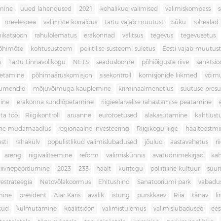
imine
uued lahendused
2021
kohalikud valimised
valimiskompass
meelespea
valimiste korraldus
tartu vajab muutust
Süku
rohealad
katsioon
rahulolematus
erakonnad
valitsus
tegevus
tegevusetus
põhimõte
kohtusüsteem
poliitilise süsteemi suletus
Eesti vajab muutust
a
Tartu Linnavolikogu
NETS
seadusloome
põhiõiguste riive
sanktsio
oetamine
põhimääruskomisjon
sisekontroll
komisjonide liikmed
võim
umendid
mõjuvõimuga kauplemine
kriminaalmenetlus
süütuse pres
ine
erakonna sundlõpetamine
riigieelarvelise rahastamise peatamine
ta töö
Riigikontroll
aruanne
eurotoetused
alakasutamine
kahtlust
iline mudamaadlus
regionaalne investeering
Riigikogu liige
häälteostmi
sti
rahakülv
populistlikud valimislubadused
jõulud
aastavahetus
ri
areng
riigivalitsemine
reform
valimiskünnis
avatudnimekirjad
kah
tiivnepöördumine
2023
233
häält
kuritegu
poliitiline kultuur
suur
vestrateegia
Netovõlakoormus
Ehitushind
Sanatooriumi park
vabadu
mine
president
Alar Karis
avalik
istung
purskkaev
Riia
tänav
l
kud
külmutamine
koalitsioon
valimistulemus
valimislubadused
ees