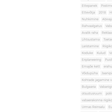
Ettepanek
Postim
Ettevõtja
2018
H
Nuhkimine
Abivaj
Rahvaalgatus
Vaba
Avalik raha
Rekla
Lihtsustama
Toet
Laristamine
Riigik
Koduke
Kulud
V
Eriplaneering
Puid
Emajõe kett
erahu
Võidupüha
Jaanip
Kohtade jagamine va
Bulgaaria
Vabariigi
otsustusruum
poli
vabaerakonna riigiko
Urmas Reinsalu
Eu