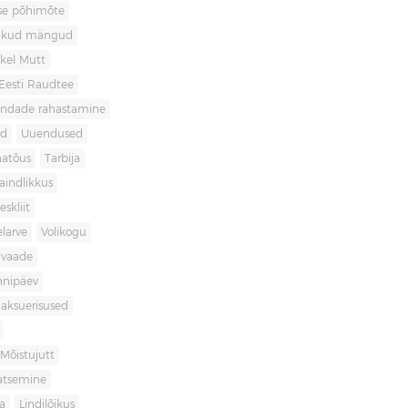
use põhimõte
likud mängud
kel Mutt
Eesti Raudtee
ondade rahastamine
id
Uuendused
natõus
Tarbija
aindlikkus
skliit
larve
Volikogu
avaade
nnipäev
aksuerisused
Mõistujutt
atsemine
a
Lindilõikus