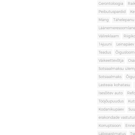
Gerontoloogia
Raik
Peibutuspardid
Ke
Mäng
Tähelepanu
Läänemeresoomlan
Välireklaam
Riigik
14juuni
Leinapäev
Teadus
Õigusloom
Väikeettevõtja
Osa
Sotsiaalmaksu ülemp
Sotsiaalmaks
Õigu
Lasteaia kohatasu
Isesõitev auto
Ref
Tööjõupuudus
Kut
Kodanikupäev
Suu
erakondade vastutu
Korruptsioon
Enne
Läbipaistmatus
Ts