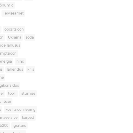
sõnumid
Terviseamet
opositsioon
on
Ukraina
sõda
ude lahusus
umptsioon
energia
hind
us
lahendus
kriis
ne
igikorraldus
el
toolil
istumise
ürituse
s
koalitsioonileping
innaeelarve
kärped
ti200
igortaro