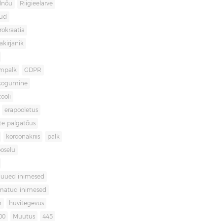
lnõu
Riigieelarve
gud
rokraatia
akirjanik
mpalk
GDPR
kogumine
ooli
erapooletus
te palgatõus
koroonakriis
palk
oselu
uued inimesed
matud inimesed
n
huvitegevus
00
Muutus
445