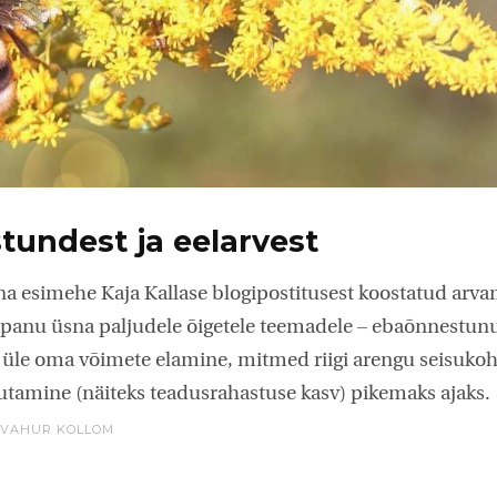
tundest ja eelarvest
a esimehe Kaja Kallase blogipostitusest koostatud arv
lepanu üsna paljudele õigetele teemadele – ebaõnnestun
 üle oma võimete elamine, mitmed riigi arengu seisukoh
tamine (näiteks teadusrahastuse kasv) pikemaks ajaks.
VAHUR KOLLOM