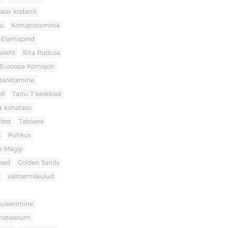
saav kodanik
u
Korruptsioonirisk
Elamispind
laleht
Rita Rudusa
Euroopa Komisjon
itarvitamine
ll
Tartu 7 keskkool
ia kohatasu
fest
Tabivere
s
Puhkus
k Mäggi
used
Golden Sands
valitsemiskulud
guleerimine
inisteerium