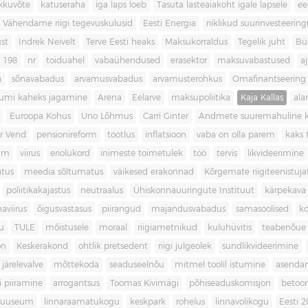
kkuvõte
katuseraha
iga laps loeb
Tasuta lasteaiakoht igale lapsele
ee
Vähendame riigi tegevuskulusid
Eesti Energia
riiklikud suurinvesteerin
ust
Indrek Neivelt
Terve Eesti heaks
Maksukorraldus
Tegelik juht
Bü
198
nr
toiduahel
vabaühendused
erasektor
maksuvabastused
aj
a
sõnavabadus
arvamusvabadus
arvamusterohkus
Omafinantseering
mumi kaheks jagamine
Arena
Eelarve
maksupoliitika
Kaja Kallas
ala
Euroopa Kohus
Uno Lõhmus
Carri Ginter
Andmete suuremahuline 
r Vend
pensionireform
tootlus
inflatsioon
vaba on olla parem
kaks t
kum
viirus
eriolukord
inimeste toimetulek
töö
tervis
likvideerimine
atus
meedia sõltumatus
väikesed erakonnad
Kõrgemate riigiteenistuja
poliitikakajastus
neutraalus
Ühiskonnauuringute Instituut
kärpekava
aviirus
õigusvastasus
piirangud
majandusvabadus
samasoolised
ko
u
TULE
mõistusele
moraal
riigiametnikud
kuluhüvitis
teabenõue
on
Keskerakond
ohtlik pretsedent
riigi julgeolek
sundlikvideerimine
järelevalve
mõttekoda
seaduseelnõu
mitmel toolil istumine
asenda
si piiramine
arrogantsus
Toomas Kivimägi
põhiseaduskomisjon
betoo
muuseum
linnaraamatukogu
keskpark
rohelus
linnavolikogu
Eesti 2