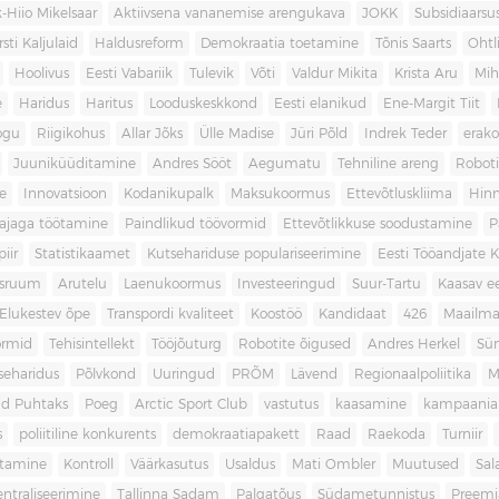
-Hiio Mikelsaar
Aktiivsena vananemise arengukava
JOKK
Subsidiaars
rsti Kaljulaid
Haldusreform
Demokraatia toetamine
Tõnis Saarts
Oht
Hoolivus
Eesti Vabariik
Tulevik
Võti
Valdur Mikita
Krista Aru
Mih
e
Haridus
Haritus
Looduskeskkond
Eesti elanikud
Ene-Margit Tiit
ogu
Riigikohus
Allar Jõks
Ülle Madise
Jüri Põld
Indrek Teder
erak
Juuniküüditamine
Andres Sööt
Aegumatu
Tehniline areng
Robot
e
Innovatsioon
Kodanikupalk
Maksukoormus
Ettevõtluskliima
Hin
ajaga töötamine
Paindlikud töövormid
Ettevõtlikkuse soodustamine
P
iir
Statistikaamet
Kutsehariduse populariseerimine
Eesti Tööandjate Ke
sruum
Arutelu
Laenukoormus
Investeeringud
Suur-Tartu
Kaasav ee
Elukestev õpe
Transpordi kvaliteet
Koostöö
Kandidaat
426
Maailm
ormid
Tehisintellekt
Tööjõuturg
Robotite õigused
Andres Herkel
Sü
seharidus
Põlvkond
Uuringud
PRÕM
Lävend
Regionaalpoliitika
M
d Puhtaks
Poeg
Arctic Sport Club
vastutus
kaasamine
kampaania
s
poliitiline konkurents
demokraatiapakett
Raad
Raekoda
Turniir
tamine
Kontroll
Väärkasutus
Usaldus
Mati Ombler
Muutused
Sal
entraliseerimine
Tallinna Sadam
Palgatõus
Südametunnistus
Preemi