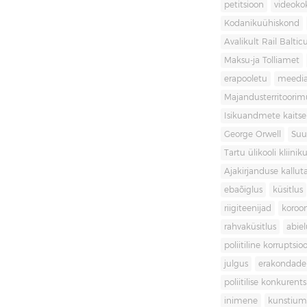
petitsioon
videoko
Kodanikuühiskond
Avalikult Rail Baltic
Maksu-ja Tolliamet
erapooletu
meedi
Majandusterritoori
Isikuandmete kaitse
George Orwell
Suu
Tartu ülikooli kliini
Ajakirjanduse kallut
ebaõiglus
küsitlus
riigiteenijad
koroon
rahvaküsitlus
abiel
poliitiline korruptsio
julgus
erakondade 
poliitilise konkurent
inimene
kunstiu