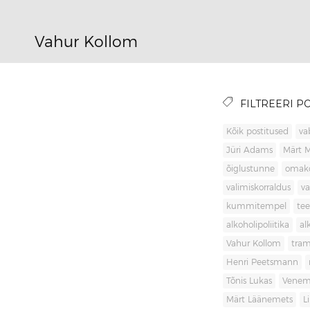
Vahur Kollom
FILTREERI PO
Kõik postitused
va
Jüri Adams
Märt 
õiglustunne
omak
valimiskorraldus
va
kummitempel
tee
alkoholipoliitika
al
Vahur Kollom
tra
Henri Peetsmann
Tõnis Lukas
Venem
Märt Läänemets
L