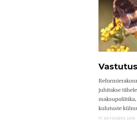
Vastutus
Reformierakonn
juhitakse tähe
maksupoliitika,
kulutuste külmu
17. OKTOOBER 2019,