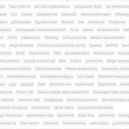
ees
Taavi Minnik
Alt-üles riigikorraldus
Läbipaistev Eesti
Ise hakkama
ead
Uut
Aastat
Läbipaistvus
Siseaudit
Revisjonikomisjon
Nõukog
adus
põhiseadus
õiguskantsler
Noored
Iive
Perekond
Üksikema
abielu
Abikaasade ühisdeklaratsioon
Tahe
Isekus
Elukeskkond
Val
am
KOFS
Käibemaks
Tähtaeg
Ühtlustamine
Käibemaksudirektiiv
ama
Majanduskasv
Piiriülese kaubanduse areng
Saated
Artiklid
Kur
ontrolör
ERJK
Peaminister
PBK
Kevadkontsert
Karlova kool
Kureke
alitsussektor
Kulude kokkuhoid
EKK
Tallinn
juhtimine
kõrge lastea
urafineerimistehas
Tselluloositehas
Metsanduspoliitika
Metsarahu mani
vi
Kooskõlastamine
Kaasarääkimisõigus
Jüri Ratas
Planeerimisseadu
äev
Ligo
Jalgpall
Seks
Ministrite arv
Kokkuhoid
Säästmine
Jane
litsuse
Paisuv riik
Maksumaksja raha raiskamine
Puuetega laste toet
 Valitsus
Tabivere kett
haigekassa
tervishoiusüsteem
asendustegevus
itilised nõunikud
aktsiisitõus
rainer vakra
sotsiaaldemokraadid
gu fraktsioon
eestikeelne õpe
õppimine
Kristi Aria
üleminek
ülere
roopa Liit
Kaul Nurm
toetused
rakendamine
valikuõigus
justiitsm