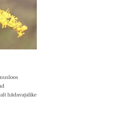
amusloos
ud
alt hädavajalike