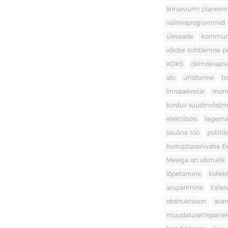
linnaruumi planeer
valimisprogrammid
ülevaade
kommuni
võrdse kohtlemise 
KOKS
demokraati
abi
ühistunne
t
linnasekretär
mon
korduv süüdimõistm
elektribörs
tegema
sisuline töö
poliit
Korruptsioonivaba Ee
Meiega on võimalik
lõpetamine
kollek
arupärimine
Eelar
obstruktsioon
ava
muudatusettepane