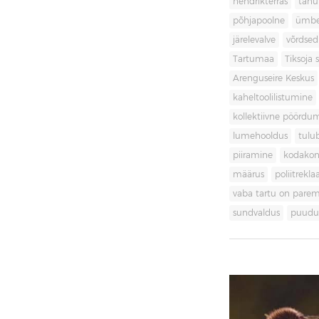
hendrikterras
tänu
põhjapoolne
ümbe
järelevalve
võrdsed
Tartumaa
Tiksoja s
Arenguseire Keskus
kaheltoolilistumine
kollektiivne pöördu
lumehooldus
tulu
piiramine
kodakon
määrus
poliitrekl
vaba tartu on pare
sundvaldus
puudul