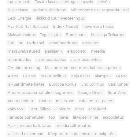
iga laps loeb
Tasuta lasteaiakoht igale lapsele
eelnõu
Riigieelarve
Kodanikuühiskond
Vähendame riigi tegevuskulusid
Eesti Energia
riiklikud suurinvesteeringud
Avalikult Rail Balticust
Indrek Neivelt
Terve Eesti heaks
Maksukorraldus
Tegelik juht
Bürokraatia
Maksu-ja Tolliamet
198
nr
toiduahel
vabaühendused
erasektor
maksuvabastused
ajakirjanik
erapooletu
meedia
sõnavabadus
arvamusvabadus
arvamusterohkus
Omafinantseering
Majandusterritoorimumi kaheks jagamine
Arena
Eelarve
maksupoliitika
Kaja Kallas
alampalk
GDPR
Isikuandmete kaitse
Euroopa Kohus
Uno Lõhmus
Carri Ginter
Andmete suuremahuline kogumine
George Orwell
Suur Vend
pensionireform
tootlus
inflatsioon
vaba on olla parem
kaks tooli
Tartu ülikooli kliinikum
viirus
eriolukord
inimeste toimetulek
töö
tervis
likvideerimine
erapooletus
Ajakirjanduse kallutatus
meedia sõltumatus
väikesed erakonnad
Kõrgemate riigiteenistujate palgatõus