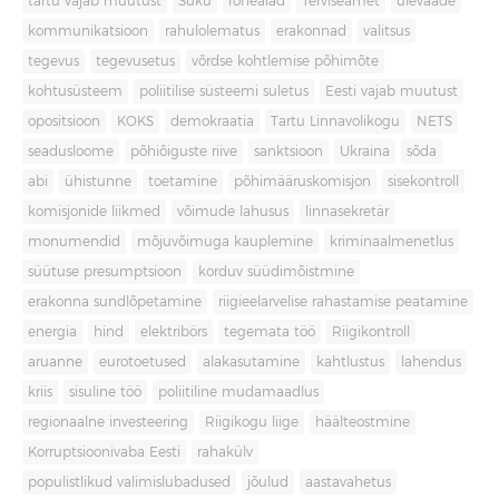
tartu vajab muutust
Süku
rohealad
Terviseamet
ülevaade
kommunikatsioon
rahulolematus
erakonnad
valitsus
tegevus
tegevusetus
võrdse kohtlemise põhimõte
kohtusüsteem
poliitilise süsteemi suletus
Eesti vajab muutust
opositsioon
KOKS
demokraatia
Tartu Linnavolikogu
NETS
seadusloome
põhiõiguste riive
sanktsioon
Ukraina
sõda
abi
ühistunne
toetamine
põhimääruskomisjon
sisekontroll
komisjonide liikmed
võimude lahusus
linnasekretär
monumendid
mõjuvõimuga kauplemine
kriminaalmenetlus
süütuse presumptsioon
korduv süüdimõistmine
erakonna sundlõpetamine
riigieelarvelise rahastamise peatamine
energia
hind
elektribörs
tegemata töö
Riigikontroll
aruanne
eurotoetused
alakasutamine
kahtlustus
lahendus
kriis
sisuline töö
poliitiline mudamaadlus
regionaalne investeering
Riigikogu liige
häälteostmine
Korruptsioonivaba Eesti
rahakülv
populistlikud valimislubadused
jõulud
aastavahetus