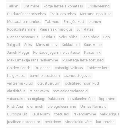
Tallinn
juhtimine
kõrge lasteaia kohatasu
Eriplaneering
Puidurafineerimistehas
Tselluloositehas
Metsanduspoliitika
Metsarahu manifest
Tabivere
Emajõe kett
erahuvi
Kooskõlastamine
Kaasarääkimisõigus
Jüri Ratas
Planeerimisseadus
Puhkus
Võidupüha
Jaanipäev
Ligo
Jalgpall
Seks
Ministrite arv
Kokkuhoid
Säästmine
Janek Mäggi
Kohtade jagamine valitsuse
Paisuv riik
Maksumaksja raha raiskamine
Puuetega laste toetused
Golden Sands
Bulgaaria
Vabariigi Valitsus
Tabivere kett
haigekassa
tervishoiusüsteem
asendustegevus
valitsemiskulud
otsustusruum
poliitilised nõunikud
aktsiisitõus
rainer vakra
sotsiaaldemokraadid
vabaerakonna riigikogu fraktsioon
eestikeelne õpe
õppimine
Kristi Aria
üleminek
ülereguleerimine
Urmas Reinsalu
Euroopa Liit
Kaul Nurm
toetused
rakendamine
valikuõigus
justiitsministeerium
petitsioon
videokokkuvõte
katuseraha