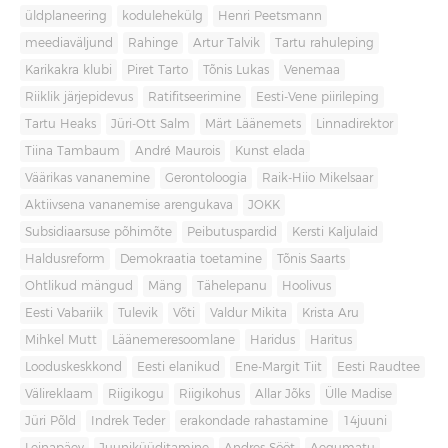
üldplaneering
kodulehekülg
Henri Peetsmann
meediaväljund
Rahinge
Artur Talvik
Tartu rahuleping
Karikakra klubi
Piret Tarto
Tõnis Lukas
Venemaa
Riiklik järjepidevus
Ratifitseerimine
Eesti-Vene piirileping
Tartu Heaks
Jüri-Ott Salm
Märt Läänemets
Linnadirektor
Tiina Tambaum
André Maurois
Kunst elada
Väärikas vananemine
Gerontoloogia
Raik-Hiio Mikelsaar
Aktiivsena vananemise arengukava
JOKK
Subsidiaarsuse põhimõte
Peibutuspardid
Kersti Kaljulaid
Haldusreform
Demokraatia toetamine
Tõnis Saarts
Ohtlikud mängud
Mäng
Tähelepanu
Hoolivus
Eesti Vabariik
Tulevik
Võti
Valdur Mikita
Krista Aru
Mihkel Mutt
Läänemeresoomlane
Haridus
Haritus
Looduskeskkond
Eesti elanikud
Ene-Margit Tiit
Eesti Raudtee
Välireklaam
Riigikogu
Riigikohus
Allar Jõks
Ülle Madise
Jüri Põld
Indrek Teder
erakondade rahastamine
14juuni