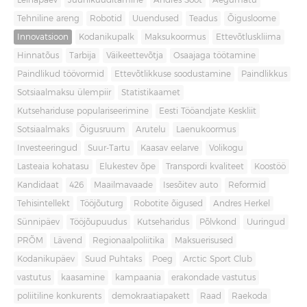
Leinapäev
Juuniküüditamine
Andres Sööt
Aegumatu
Tehniline areng
Robotid
Uuendused
Teadus
Õigusloome
Innovatsioon
Kodanikupalk
Maksukoormus
Ettevõtluskliima
Hinnatõus
Tarbija
Väikeettevõtja
Osaajaga töötamine
Paindlikud töövormid
Ettevõtlikkuse soodustamine
Paindlikkus
Sotsiaalmaksu ülempiir
Statistikaamet
Kutsehariduse populariseerimine
Eesti Tööandjate Keskliit
Sotsiaalmaks
Õigusruum
Arutelu
Laenukoormus
Investeeringud
Suur-Tartu
Kaasav eelarve
Volikogu
Lasteaia kohatasu
Elukestev õpe
Transpordi kvaliteet
Koostöö
Kandidaat
426
Maailmavaade
Isesõitev auto
Reformid
Tehisintellekt
Tööjõuturg
Robotite õigused
Andres Herkel
Sünnipäev
Tööjõupuudus
Kutseharidus
Põlvkond
Uuringud
PRÕM
Lävend
Regionaalpoliitika
Maksuerisused
Kodanikupäev
Suud Puhtaks
Poeg
Arctic Sport Club
vastutus
kaasamine
kampaania
erakondade vastutus
poliitiline konkurents
demokraatiapakett
Raad
Raekoda