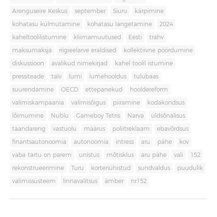
Arenguseire Keskus
september
Siuru
kärpimine
kohatasu külmutamine
kohatasu langetamine
2024
kaheltoolilistumine
kliimamuutused
Eesti
trahv
maksumaksja
riigieelarve eraldised
kollektiivne pöördumine
diskussioon
avalikud nimekirjad
kahel toolil istumine
pressiteade
talv
lumi
lumehooldus
tulubaas
suurendamine
OECD
ettepanekud
hooldereform
valimiskampaania
valimisõigus
piiramine
kodakondsus
lõimumine
Nublu
Gameboy Tetris
Narva
üldsõnalisus
taandareng
vastuolu
määrus
poliitreklaam
ebavõrdsus
finantsautonoomia
autonoomia
intress
aru
pähe
kov
vaba tartu on parem
unistus
mõtisklus
aru pähe
vali
152
rekonstrueerimine
Turu
korteriühistud
sundvaldus
puudulik
valimissüsteem
linnavalitsus
ämber
nr152