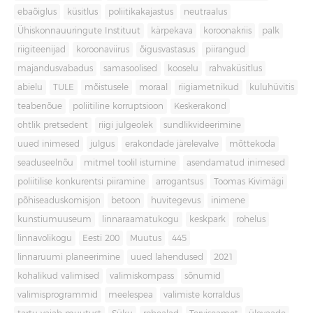
ebaõiglus
küsitlus
poliitikakajastus
neutraalus
Ühiskonnauuringute Instituut
kärpekava
koroonakriis
palk
riigiteenijad
koroonaviirus
õigusvastasus
piirangud
majandusvabadus
samasoolised
kooselu
rahvaküsitlus
abielu
TULE
mõistusele
moraal
riigiametnikud
kuluhüvitis
teabenõue
poliitiline korruptsioon
Keskerakond
ohtlik pretsedent
riigi julgeolek
sundlikvideerimine
uued inimesed
julgus
erakondade järelevalve
mõttekoda
seaduseelnõu
mitmel toolil istumine
asendamatud inimesed
poliitilise konkurentsi piiramine
arrogantsus
Toomas Kivimägi
põhiseaduskomisjon
betoon
huvitegevus
inimene
kunstiumuuseum
linnaraamatukogu
keskpark
rohelus
linnavolikogu
Eesti 200
Muutus
445
linnaruumi planeerimine
uued lahendused
2021
kohalikud valimised
valimiskompass
sõnumid
valimisprogrammid
meelespea
valimiste korraldus