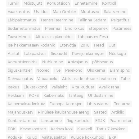
Turniir
Mõistujutt
Korruptsioon
Ennetamine
Kontroll
Väärkasutus
Usaldus
Mati Ombler
Muutused
Salatsemine
Läbipaistmatus
Tsentraliseerimine
Tallinna Sadam
Palgatõus
Südametunnistus
Preemia
Lindilõikus
Ettepanek
Postimees
Taavi Minnik
Alt-üles riigikorraldus
Läbipaistev Eesti
Ise hakkamasaav kodanik
Ettevõtja
2018
Head
Uut
Aastat
Läbipaistvus
Siseaudit
Revisjonikomisjon
Nõukogu
Korruptsioonirisk
Nuhkimine
Abivajadus
põhiseadus
õiguskantsler
Noored
Iive
Perekond
Üksikema
Elamispind
Rahvaalgatus
Vabaabielu
Abikaasade ühisdeklaratsioon
Tahe
Isekus
Elukeskkond
Vallaleht
Rita Rudusa
Avalik raha
Reklaam
KOFS
Käibemaks
Tähtaeg
Ühtlustamine
Käibemaksudirektiiv
Euroopa Komisjon
Lihtsustama
Toetama
Majanduskasv
Piiriülese kaubanduse areng
Saated
Artiklid
Kuritarvitamine
Laristamine
Riigikontrolör
ERJK
Peaminister
PBK
Kevadkontsert
Karlova kool
Kurekell
Tartu 7 keskkool
Koduke
Kulud
Valitsussektor
Kulude kokkuhoid
EKK