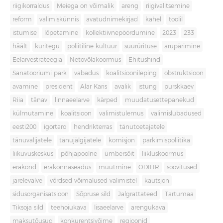
riigikorraldus
Meiega on võimalik
areng
riigivalitsemine
reform
valimiskünnis
avatudnimekirjad
kahel
toolil
istumise
lõpetamine
kollektiivnepöördumine
2023
233
häält
kuritegu
poliitiline kultuur
suurürituse
arupärimine
Eelarvestrateegia
Netovõlakoormus
Ehitushind
Sanatooriumi park
vabadus
koalitsioonileping
obstruktsioon
avamine
president
Alar Karis
avalik
istung
purskkaev
Riia
tänav
linnaeelarve
kärped
muudatusettepanekud
külmutamine
koalitsioon
valimistulemus
valimislubadused
eesti200
igortaro
hendrikterras
tänutoetajatele
tänuvalijatele
tänujälgijatele
komisjon
parkimispoliitika
liikuvuskeskus
põhjapoolne
ümbersõit
liikluskoormus
erakond
erakonnaseadus
muutmine
ODIHR
soovitused
järelevalve
võrdsed võimalused valimistel
kautsjon
sidusorganisatsioon
Sõpruse sild
Jalgrattateed
Tartumaa
Tiksoja sild
teehoiukava
lisaeelarve
arengukava
maksutõusud
konkurentsivõime
regioonid