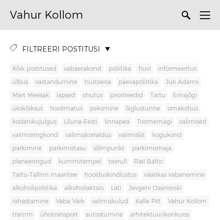
Vahur Kollom
FILTREERI POSTITUSI
Kõik postitused
vabaerakond
poliitika
huvi
informeeritus
ülbus
vastandumine
hüsteeria
päevapoliitika
Jüri Adams
Märt Meesak
lapsed
ohutus
prioriteedid
Tartu
Emajõgi
ükskõiksus
hoolimatus
peksmine
õiglustunne
omakohus
kodanikujulgus
Lõuna-Eesti
linnapea
Toomemägi
valimised
valimisringkond
valimiskorraldus
valimisliit
kogukond
parkimine
parkimistasu
sõlmpunkt
parkimismaja
planeeringud
kummitempel
teerull
Rail Baltic
Tartu-Tallinn maantee
hoolduskindlustus
väärikas vabanemine
alkoholipoliitika
alkoholiaktsiis
Läti
Jevgeni Ossinovski
rahastamine
Vaba Värk
valimiskulud
Kalle Pilt
Vahur Kollom
tramm
ühistransport
autostumine
arhitektuurikonkurss