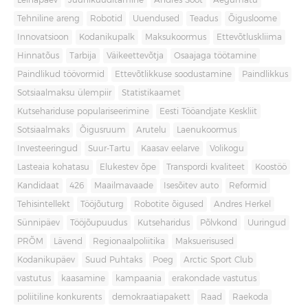
Leinapäev
Juuniküüditamine
Andres Sööt
Aegumatu
Tehniline areng
Robotid
Uuendused
Teadus
Õigusloome
Innovatsioon
Kodanikupalk
Maksukoormus
Ettevõtluskliima
Hinnatõus
Tarbija
Väikeettevõtja
Osaajaga töötamine
Paindlikud töövormid
Ettevõtlikkuse soodustamine
Paindlikkus
Sotsiaalmaksu ülempiir
Statistikaamet
Kutsehariduse populariseerimine
Eesti Tööandjate Keskliit
Sotsiaalmaks
Õigusruum
Arutelu
Laenukoormus
Investeeringud
Suur-Tartu
Kaasav eelarve
Volikogu
Lasteaia kohatasu
Elukestev õpe
Transpordi kvaliteet
Koostöö
Kandidaat
426
Maailmavaade
Isesõitev auto
Reformid
Tehisintellekt
Tööjõuturg
Robotite õigused
Andres Herkel
Sünnipäev
Tööjõupuudus
Kutseharidus
Põlvkond
Uuringud
PRÕM
Lävend
Regionaalpoliitika
Maksuerisused
Kodanikupäev
Suud Puhtaks
Poeg
Arctic Sport Club
vastutus
kaasamine
kampaania
erakondade vastutus
poliitiline konkurents
demokraatiapakett
Raad
Raekoda