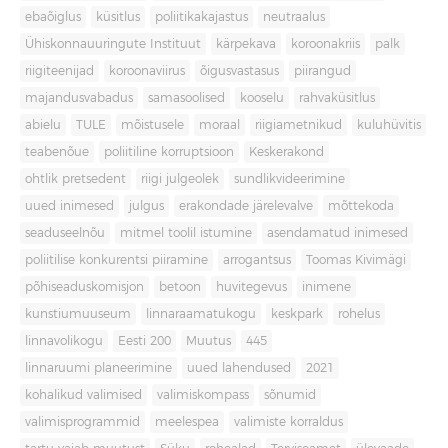
ebaõiglus
küsitlus
poliitikakajastus
neutraalus
Ühiskonnauuringute Instituut
kärpekava
koroonakriis
palk
riigiteenijad
koroonaviirus
õigusvastasus
piirangud
majandusvabadus
samasoolised
kooselu
rahvaküsitlus
abielu
TULE
mõistusele
moraal
riigiametnikud
kuluhüvitis
teabenõue
poliitiline korruptsioon
Keskerakond
ohtlik pretsedent
riigi julgeolek
sundlikvideerimine
uued inimesed
julgus
erakondade järelevalve
mõttekoda
seaduseelnõu
mitmel toolil istumine
asendamatud inimesed
poliitilise konkurentsi piiramine
arrogantsus
Toomas Kivimägi
põhiseaduskomisjon
betoon
huvitegevus
inimene
kunstiumuuseum
linnaraamatukogu
keskpark
rohelus
linnavolikogu
Eesti 200
Muutus
445
linnaruumi planeerimine
uued lahendused
2021
kohalikud valimised
valimiskompass
sõnumid
valimisprogrammid
meelespea
valimiste korraldus