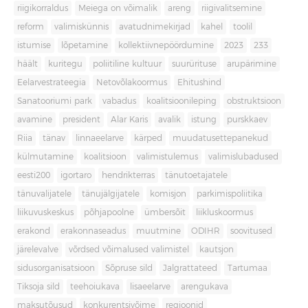
riigikorraldus
Meiega on võimalik
areng
riigivalitsemine
reform
valimiskünnis
avatudnimekirjad
kahel
toolil
istumise
lõpetamine
kollektiivnepöördumine
2023
233
häält
kuritegu
poliitiline kultuur
suurürituse
arupärimine
Eelarvestrateegia
Netovõlakoormus
Ehitushind
Sanatooriumi park
vabadus
koalitsioonileping
obstruktsioon
avamine
president
Alar Karis
avalik
istung
purskkaev
Riia
tänav
linnaeelarve
kärped
muudatusettepanekud
külmutamine
koalitsioon
valimistulemus
valimislubadused
eesti200
igortaro
hendrikterras
tänutoetajatele
tänuvalijatele
tänujälgijatele
komisjon
parkimispoliitika
liikuvuskeskus
põhjapoolne
ümbersõit
liikluskoormus
erakond
erakonnaseadus
muutmine
ODIHR
soovitused
järelevalve
võrdsed võimalused valimistel
kautsjon
sidusorganisatsioon
Sõpruse sild
Jalgrattateed
Tartumaa
Tiksoja sild
teehoiukava
lisaeelarve
arengukava
maksutõusud
konkurentsivõime
regioonid