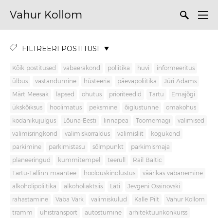
Vahur Kollom
FILTREERI POSTITUSI
Kõik postitused
vabaerakond
poliitika
huvi
informeeritus
ülbus
vastandumine
hüsteeria
päevapoliitika
Jüri Adams
Märt Meesak
lapsed
ohutus
prioriteedid
Tartu
Emajõgi
ükskõiksus
hoolimatus
peksmine
õiglustunne
omakohus
kodanikujulgus
Lõuna-Eesti
linnapea
Toomemägi
valimised
valimisringkond
valimiskorraldus
valimisliit
kogukond
parkimine
parkimistasu
sõlmpunkt
parkimismaja
planeeringud
kummitempel
teerull
Rail Baltic
Tartu-Tallinn maantee
hoolduskindlustus
väärikas vabanemine
alkoholipoliitika
alkoholiaktsiis
Läti
Jevgeni Ossinovski
rahastamine
Vaba Värk
valimiskulud
Kalle Pilt
Vahur Kollom
tramm
ühistransport
autostumine
arhitektuurikonkurss