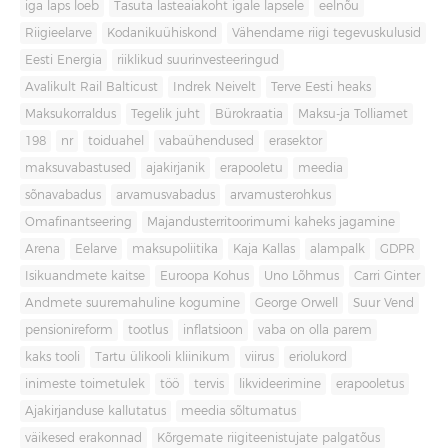
iga laps loeb
Tasuta lasteaiakoht igale lapsele
eelnõu
Riigieelarve
Kodanikuühiskond
Vähendame riigi tegevuskulusid
Eesti Energia
riiklikud suurinvesteeringud
Avalikult Rail Balticust
Indrek Neivelt
Terve Eesti heaks
Maksukorraldus
Tegelik juht
Bürokraatia
Maksu-ja Tolliamet
198
nr
toiduahel
vabaühendused
erasektor
maksuvabastused
ajakirjanik
erapooletu
meedia
sõnavabadus
arvamusvabadus
arvamusterohkus
Omafinantseering
Majandusterritoorimumi kaheks jagamine
Arena
Eelarve
maksupoliitika
Kaja Kallas
alampalk
GDPR
Isikuandmete kaitse
Euroopa Kohus
Uno Lõhmus
Carri Ginter
Andmete suuremahuline kogumine
George Orwell
Suur Vend
pensionireform
tootlus
inflatsioon
vaba on olla parem
kaks tooli
Tartu ülikooli kliinikum
viirus
eriolukord
inimeste toimetulek
töö
tervis
likvideerimine
erapooletus
Ajakirjanduse kallutatus
meedia sõltumatus
väikesed erakonnad
Kõrgemate riigiteenistujate palgatõus