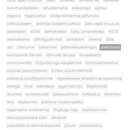
tartu vajab muutust
Süku
rohealad
Terviseamet
ülevaade
kommunikatsioon
rahulolematus
erakonnad
valitsus
tegevus
tegevusetus
võrdse kohtlemise põhimõte
kohtusüsteem
poliitilise süsteemi suletus
Eesti vajab muutust
opositsioon
KOKS
demokraatia
Tartu Linnavolikogu
NETS
seadusloome
põhiõiguste riive
sanktsioon
Ukraina
sõda
abi
ühistunne
toetamine
põhimääruskomisjon
sisekontroll
komisjonide liikmed
võimude lahusus
linnasekretär
monumendid
mõjuvõimuga kauplemine
kriminaalmenetlus
süütuse presumptsioon
korduv süüdimõistmine
erakonna sundlõpetamine
riigieelarvelise rahastamise peatamine
energia
hind
elektribörs
tegemata töö
Riigikontroll
aruanne
eurotoetused
alakasutamine
kahtlustus
lahendus
kriis
sisuline töö
poliitiline mudamaadlus
regionaalne investeering
Riigikogu liige
häälteostmine
Korruptsioonivaba Eesti
rahakülv
populistlikud valimislubadused
jõulud
aastavahetus