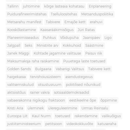
Tallinn
juhtimine
kõrge lasteaia kohatasu
Eriplaneering
Puidurafineerimistehas
Tselluloositehas
Metsanduspoliitika
Metsarahu manifest
Tabivere
Emajõe kett
erahuvi
Kooskõlastamine
Kaasarääkimisõigus
Jüri Ratas
Planeerimisseadus
Puhkus
Võidupüha
Jaanipäev
Ligo
Jalgpall
Seks
Ministrite arv
Kokkuhoid
Säästmine
Janek Mäggi
Kohtade jagamine valitsuse
Paisuv riik
Maksumaksja raha raiskamine
Puuetega laste toetused
Golden Sands
Bulgaaria
Vabariigi Valitsus
Tabivere kett
haigekassa
tervishoiusüsteem
asendustegevus
valitsemiskulud
otsustusruum
poliitilised nõunikud
aktsiisitõus
rainer vakra
sotsiaaldemokraadid
vabaerakonna riigikogu fraktsioon
eestikeelne õpe
õppimine
Kristi Aria
üleminek
ülereguleerimine
Urmas Reinsalu
Euroopa Liit
Kaul Nurm
toetused
rakendamine
valikuõigus
justiitsministeerium
petitsioon
videokokkuvõte
katuseraha