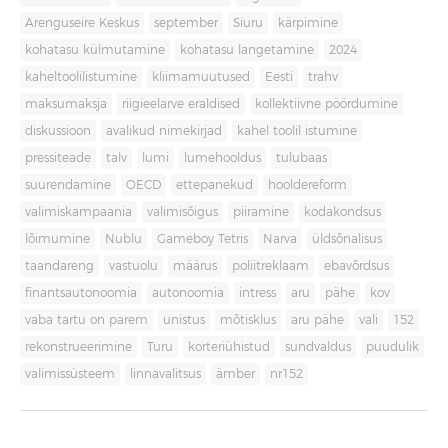
Arenguseire Keskus
september
Siuru
kärpimine
kohatasu külmutamine
kohatasu langetamine
2024
kaheltoolilistumine
kliimamuutused
Eesti
trahv
maksumaksja
riigieelarve eraldised
kollektiivne pöördumine
diskussioon
avalikud nimekirjad
kahel toolil istumine
pressiteade
talv
lumi
lumehooldus
tulubaas
suurendamine
OECD
ettepanekud
hooldereform
valimiskampaania
valimisõigus
piiramine
kodakondsus
lõimumine
Nublu
Gameboy Tetris
Narva
üldsõnalisus
taandareng
vastuolu
määrus
poliitreklaam
ebavõrdsus
finantsautonoomia
autonoomia
intress
aru
pähe
kov
vaba tartu on parem
unistus
mõtisklus
aru pähe
vali
152
rekonstrueerimine
Turu
korteriühistud
sundvaldus
puudulik
valimissüsteem
linnavalitsus
ämber
nr152