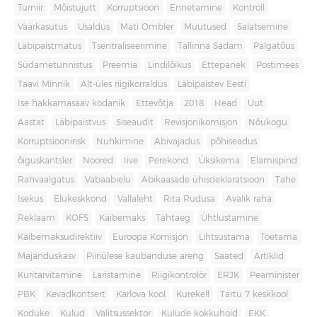
Turniir
Mõistujutt
Korruptsioon
Ennetamine
Kontroll
Väärkasutus
Usaldus
Mati Ombler
Muutused
Salatsemine
Läbipaistmatus
Tsentraliseerimine
Tallinna Sadam
Palgatõus
Südametunnistus
Preemia
Lindilõikus
Ettepanek
Postimees
Taavi Minnik
Alt-üles riigikorraldus
Läbipaistev Eesti
Ise hakkamasaav kodanik
Ettevõtja
2018
Head
Uut
Aastat
Läbipaistvus
Siseaudit
Revisjonikomisjon
Nõukogu
Korruptsioonirisk
Nuhkimine
Abivajadus
põhiseadus
õiguskantsler
Noored
Iive
Perekond
Üksikema
Elamispind
Rahvaalgatus
Vabaabielu
Abikaasade ühisdeklaratsioon
Tahe
Isekus
Elukeskkond
Vallaleht
Rita Rudusa
Avalik raha
Reklaam
KOFS
Käibemaks
Tähtaeg
Ühtlustamine
Käibemaksudirektiiv
Euroopa Komisjon
Lihtsustama
Toetama
Majanduskasv
Piiriülese kaubanduse areng
Saated
Artiklid
Kuritarvitamine
Laristamine
Riigikontrolör
ERJK
Peaminister
PBK
Kevadkontsert
Karlova kool
Kurekell
Tartu 7 keskkool
Koduke
Kulud
Valitsussektor
Kulude kokkuhoid
EKK