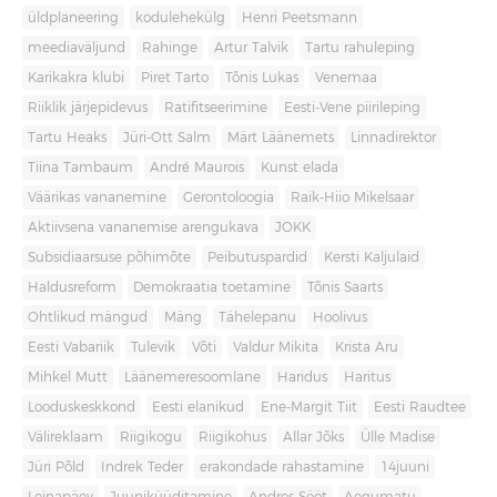
üldplaneering
kodulehekülg
Henri Peetsmann
meediaväljund
Rahinge
Artur Talvik
Tartu rahuleping
Karikakra klubi
Piret Tarto
Tõnis Lukas
Venemaa
Riiklik järjepidevus
Ratifitseerimine
Eesti-Vene piirileping
Tartu Heaks
Jüri-Ott Salm
Märt Läänemets
Linnadirektor
Tiina Tambaum
André Maurois
Kunst elada
Väärikas vananemine
Gerontoloogia
Raik-Hiio Mikelsaar
Aktiivsena vananemise arengukava
JOKK
Subsidiaarsuse põhimõte
Peibutuspardid
Kersti Kaljulaid
Haldusreform
Demokraatia toetamine
Tõnis Saarts
Ohtlikud mängud
Mäng
Tähelepanu
Hoolivus
Eesti Vabariik
Tulevik
Võti
Valdur Mikita
Krista Aru
Mihkel Mutt
Läänemeresoomlane
Haridus
Haritus
Looduskeskkond
Eesti elanikud
Ene-Margit Tiit
Eesti Raudtee
Välireklaam
Riigikogu
Riigikohus
Allar Jõks
Ülle Madise
Jüri Põld
Indrek Teder
erakondade rahastamine
14juuni