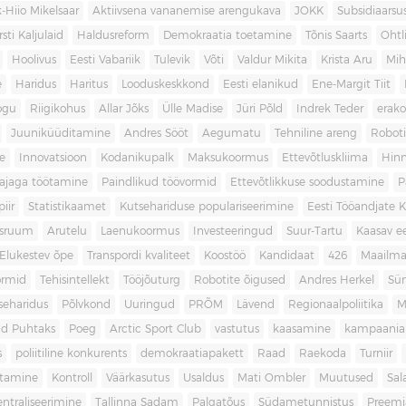
-Hiio Mikelsaar
Aktiivsena vananemise arengukava
JOKK
Subsidiaars
rsti Kaljulaid
Haldusreform
Demokraatia toetamine
Tõnis Saarts
Oht
Hoolivus
Eesti Vabariik
Tulevik
Võti
Valdur Mikita
Krista Aru
Mih
e
Haridus
Haritus
Looduskeskkond
Eesti elanikud
Ene-Margit Tiit
ogu
Riigikohus
Allar Jõks
Ülle Madise
Jüri Põld
Indrek Teder
erak
Juuniküüditamine
Andres Sööt
Aegumatu
Tehniline areng
Robot
e
Innovatsioon
Kodanikupalk
Maksukoormus
Ettevõtluskliima
Hin
ajaga töötamine
Paindlikud töövormid
Ettevõtlikkuse soodustamine
P
iir
Statistikaamet
Kutsehariduse populariseerimine
Eesti Tööandjate Ke
sruum
Arutelu
Laenukoormus
Investeeringud
Suur-Tartu
Kaasav ee
Elukestev õpe
Transpordi kvaliteet
Koostöö
Kandidaat
426
Maailm
ormid
Tehisintellekt
Tööjõuturg
Robotite õigused
Andres Herkel
Sü
seharidus
Põlvkond
Uuringud
PRÕM
Lävend
Regionaalpoliitika
M
d Puhtaks
Poeg
Arctic Sport Club
vastutus
kaasamine
kampaania
s
poliitiline konkurents
demokraatiapakett
Raad
Raekoda
Turniir
tamine
Kontroll
Väärkasutus
Usaldus
Mati Ombler
Muutused
Sal
entraliseerimine
Tallinna Sadam
Palgatõus
Südametunnistus
Preemi