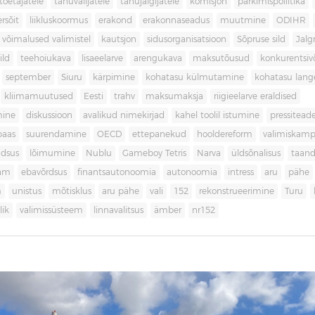
toetajatele
tänuvalijatele
tänujälgijatele
komisjon
parkimispoliitika
rsõit
liikluskoormus
erakond
erakonnaseadus
muutmine
ODIHR
 võimalused valimistel
kautsjon
sidusorganisatsioon
Sõpruse sild
Jalg
ild
teehoiukava
lisaeelarve
arengukava
maksutõusud
konkurentsi
september
Siuru
kärpimine
kohatasu külmutamine
kohatasu lan
kliimamuutused
Eesti
trahv
maksumaksja
riigieelarve eraldised
mine
diskussioon
avalikud nimekirjad
kahel toolil istumine
pressitead
baas
suurendamine
OECD
ettepanekud
hooldereform
valimiskamp
dsus
lõimumine
Nublu
Gameboy Tetris
Narva
üldsõnalisus
taan
aam
ebavõrdsus
finantsautonoomia
autonoomia
intress
aru
pähe
m
unistus
mõtisklus
aru pähe
vali
152
rekonstrueerimine
Turu
ik
valimissüsteem
linnavalitsus
ämber
nr152