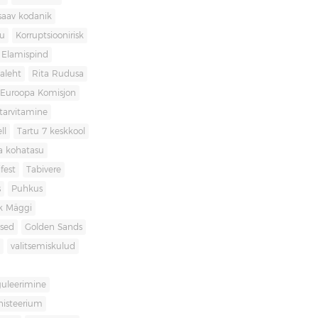
saav kodanik
u
Korruptsioonirisk
Elamispind
laleht
Rita Rudusa
Euroopa Komisjon
itarvitamine
ll
Tartu 7 keskkool
ia kohatasu
fest
Tabivere
s
Puhkus
k Mäggi
used
Golden Sands
valitsemiskulud
guleerimine
inisteerium