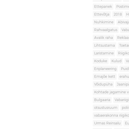
Ettepanek
Postim
Ettevõtja
2018
H
Nuhkimine
Abivaj
Rahvaalgatus
Vaba
Avalik raha
Rekla
Lihtsustama
Toet
Laristamine
Riigik
Koduke
Kulud
V
Eriplaneering
Puid
Emajõe kett
erahu
Võidupüha
Jaanip
Kohtade jagamine va
Bulgaaria
Vabariigi
otsustusruum
poli
vabaerakonna riigiko
Urmas Reinsalu
Eu