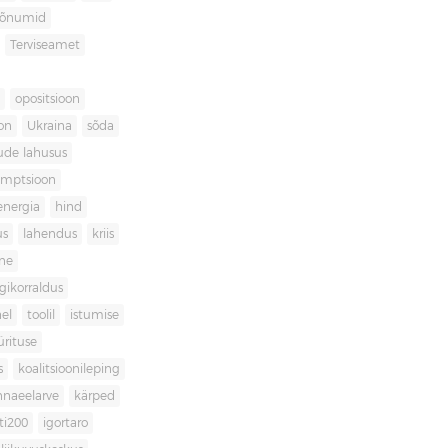
sõnumid
Terviseamet
opositsioon
on
Ukraina
sõda
ude lahusus
umptsioon
energia
hind
us
lahendus
kriis
ne
igikorraldus
el
toolil
istumise
ürituse
s
koalitsioonileping
innaeelarve
kärped
ti200
igortaro