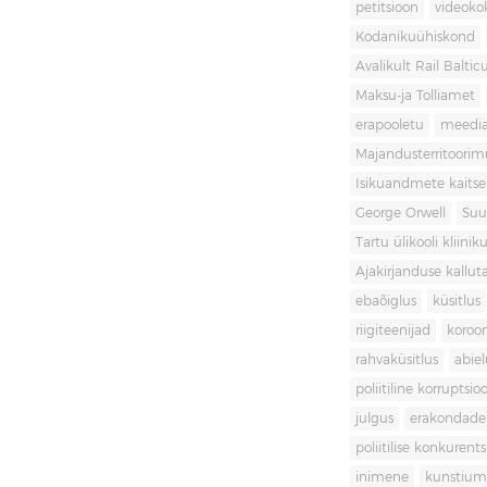
petitsioon
videoko
Kodanikuühiskond
Avalikult Rail Baltic
Maksu-ja Tolliamet
erapooletu
meedi
Majandusterritoori
Isikuandmete kaitse
George Orwell
Suu
Tartu ülikooli kliini
Ajakirjanduse kallut
ebaõiglus
küsitlus
riigiteenijad
koroon
rahvaküsitlus
abiel
poliitiline korruptsio
julgus
erakondade 
poliitilise konkurent
inimene
kunstiu