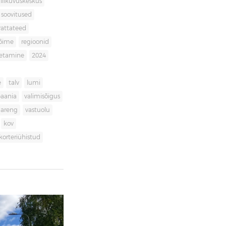
liikuvuskeskus
soovitused
rattateed
võime
regioonid
getamine
2024
e
talv
lumi
aania
valimisõigus
dareng
vastuolu
kov
korteriühistud