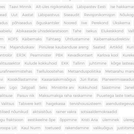
ees
Taavi Minnik
Alt-üles riigikorraldus
Läbipaistev Eesti
Ise hakkama
ead
Uut
Aastat
Läbipaistvus
Siseaudit
Revisjonikomisjon
Nõukog
adus
põhiseadus
õiguskantsler
Noored
Iive
Perekond
Üksikema
abielu
Abikaasade ühisdeklaratsioon
Tahe
Isekus
Elukeskkond
Val
am
KOFS
Käibemaks
Tähtaeg
Ühtlustamine
Käibemaksudirektiiv
ama
Majanduskasv
Piiriülese kaubanduse areng
Saated
Artiklid
Kur
ontrolör
ERJK
Peaminister
PBK
Kevadkontsert
Karlova kool
Kureke
alitsussektor
Kulude kokkuhoid
EKK
Tallinn
juhtimine
kõrge lastea
urafineerimistehas
Tselluloositehas
Metsanduspoliitika
Metsarahu mani
vi
Kooskõlastamine
Kaasarääkimisõigus
Jüri Ratas
Planeerimisseadu
äev
Ligo
Jalgpall
Seks
Ministrite arv
Kokkuhoid
Säästmine
Jane
litsuse
Paisuv riik
Maksumaksja raha raiskamine
Puuetega laste toet
 Valitsus
Tabivere kett
haigekassa
tervishoiusüsteem
asendustegevus
itilised nõunikud
aktsiisitõus
rainer vakra
sotsiaaldemokraadid
gu fraktsioon
eestikeelne õpe
õppimine
Kristi Aria
üleminek
ülere
roopa Liit
Kaul Nurm
toetused
rakendamine
valikuõigus
justiitsm