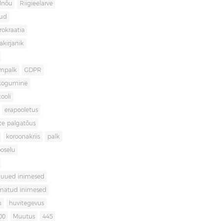
lnõu
Riigieelarve
gud
rokraatia
akirjanik
mpalk
GDPR
kogumine
ooli
erapooletus
te palgatõus
koroonakriis
palk
oselu
uued inimesed
matud inimesed
n
huvitegevus
00
Muutus
445