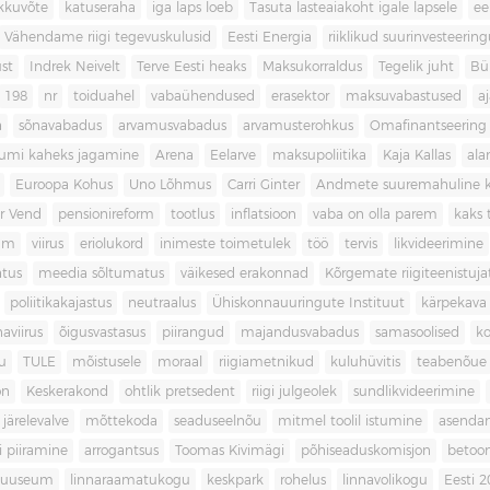
kkuvõte
katuseraha
iga laps loeb
Tasuta lasteaiakoht igale lapsele
ee
Vähendame riigi tegevuskulusid
Eesti Energia
riiklikud suurinvesteerin
ust
Indrek Neivelt
Terve Eesti heaks
Maksukorraldus
Tegelik juht
Bü
198
nr
toiduahel
vabaühendused
erasektor
maksuvabastused
aj
a
sõnavabadus
arvamusvabadus
arvamusterohkus
Omafinantseering
mumi kaheks jagamine
Arena
Eelarve
maksupoliitika
Kaja Kallas
ala
Euroopa Kohus
Uno Lõhmus
Carri Ginter
Andmete suuremahuline 
r Vend
pensionireform
tootlus
inflatsioon
vaba on olla parem
kaks t
kum
viirus
eriolukord
inimeste toimetulek
töö
tervis
likvideerimine
atus
meedia sõltumatus
väikesed erakonnad
Kõrgemate riigiteenistuja
poliitikakajastus
neutraalus
Ühiskonnauuringute Instituut
kärpekava
aviirus
õigusvastasus
piirangud
majandusvabadus
samasoolised
ko
u
TULE
mõistusele
moraal
riigiametnikud
kuluhüvitis
teabenõue
on
Keskerakond
ohtlik pretsedent
riigi julgeolek
sundlikvideerimine
järelevalve
mõttekoda
seaduseelnõu
mitmel toolil istumine
asenda
si piiramine
arrogantsus
Toomas Kivimägi
põhiseaduskomisjon
betoo
muuseum
linnaraamatukogu
keskpark
rohelus
linnavolikogu
Eesti 2