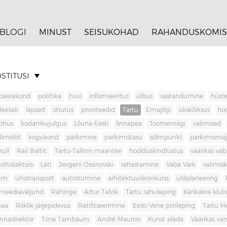
BLOGI
MINUST
SEISUKOHAD
RAHANDUSKOMIS
STITUSI
baerakond
poliitika
huvi
informeeritus
ülbus
vastandumine
hüste
Meesak
lapsed
ohutus
prioriteedid
Tartu
Emajõgi
ükskõiksus
ho
ohus
kodanikujulgus
Lõuna-Eesti
linnapea
Toomemägi
valimised
limisliit
kogukond
parkimine
parkimistasu
sõlmpunkt
parkimisma
rull
Rail Baltic
Tartu-Tallinn maantee
hoolduskindlustus
väärikas va
koholiaktsiis
Läti
Jevgeni Ossinovski
rahastamine
Vaba Värk
valimis
mm
ühistransport
autostumine
arhitektuurikonkurss
üldplaneering
meediaväljund
Rahinge
Artur Talvik
Tartu rahuleping
Karikakra klub
aa
Riiklik järjepidevus
Ratifitseerimine
Eesti-Vene piirileping
Tartu H
innadirektor
Tiina Tambaum
André Maurois
Kunst elada
Väärikas v