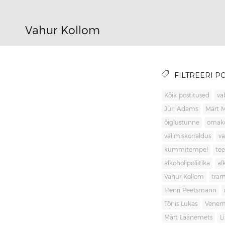
Vahur Kollom
FILTREERI PO
Kõik postitused
va
Jüri Adams
Märt 
õiglustunne
omak
valimiskorraldus
va
kummitempel
tee
alkoholipoliitika
al
Vahur Kollom
tra
Henri Peetsmann
Tõnis Lukas
Venem
Märt Läänemets
L