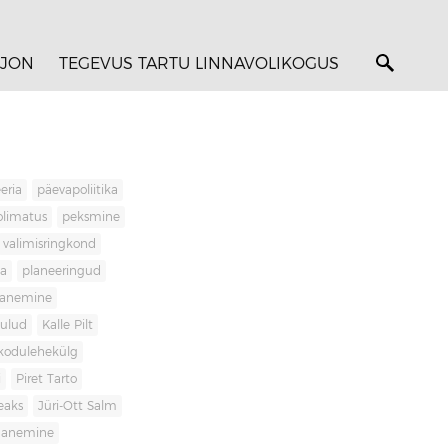
JON
TEGEVUS TARTU LINNAVOLIKOGUS
eria
päevapoliitika
olimatus
peksmine
valimisringkond
ja
planeeringud
banemine
kulud
Kalle Pilt
kodulehekülg
i
Piret Tarto
eaks
Jüri-Ott Salm
ananemine