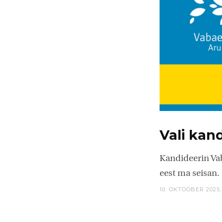
Vali kan
Kandideerin Vab
eest ma seisan.
10. OKTOOBER 2025