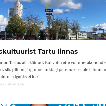
kultuurist Tartu linnas
 on Tartus alla käinud. Kui võtta ette võimuerakondade
d, siis pilt on järgmine: midagi paremaks ei ole läinud,
imu ja igaüks ei loe!
,
VAHUR KOLLOM