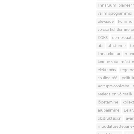
linnaruumi planeer
valimisprogrammid
ülevaade
kommuni
võrdse kohtlemise 
KOKS
demokraati
abi
ühistunne
t
linnasekretär
mon
korduv süüdimõistm
elektribörs
tegema
sisuline töö
poliit
Korruptsioonivaba Ee
Meiega on võimalik
lõpetamine
kollek
arupärimine
Eelar
obstruktsioon
ava
muudatusettepane