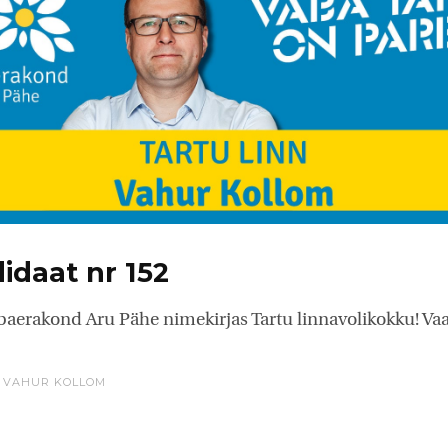
didaat nr 152
aerakond Aru Pähe nimekirjas Tartu linnavolikokku! Vaat
,
VAHUR KOLLOM