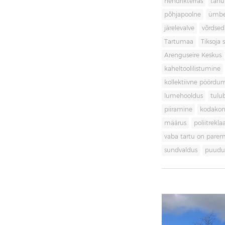
hendrikterras
tänu
põhjapoolne
ümbe
järelevalve
võrdsed
Tartumaa
Tiksoja s
Arenguseire Keskus
kaheltoolilistumine
kollektiivne pöördu
lumehooldus
tulu
piiramine
kodakon
määrus
poliitrekl
vaba tartu on pare
sundvaldus
puudul