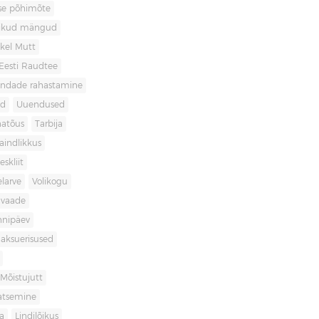
use põhimõte
likud mängud
kel Mutt
Eesti Raudtee
ondade rahastamine
id
Uuendused
natõus
Tarbija
aindlikkus
skliit
larve
Volikogu
avaade
nnipäev
aksuerisused
Mõistujutt
atsemine
a
Lindilõikus