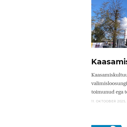
Kaasamis
Kaasamiskultuur
valimisloosungi
toimunud ega to
11. OKTOOBER 2025