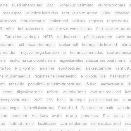
imine
uued lahendused
2021
kohalikud valimised
valimiskompass
meelespea
valimiste korraldus
tartu vajab muutust
Süku
rohealad
katsioon
rahulolematus
erakonnad
valitsus
tegevus
tegevusetus
põhimõte
kohtusüsteem
poliitilise süsteemi suletus
Eesti vajab muutust
a
Tartu Linnavolikogu
NETS
seadusloome
põhiõiguste riive
sanktsio
oetamine
põhimääruskomisjon
sisekontroll
komisjonide liikmed
võim
umendid
mõjuvõimuga kauplemine
kriminaalmenetlus
süütuse pres
ine
erakonna sundlõpetamine
riigieelarvelise rahastamise peatamine
ta töö
Riigikontroll
aruanne
eurotoetused
alakasutamine
kahtlust
iline mudamaadlus
regionaalne investeering
Riigikogu liige
häälteostmi
sti
rahakülv
populistlikud valimislubadused
jõulud
aastavahetus
ri
areng
riigivalitsemine
reform
valimiskünnis
avatudnimekirjad
kah
tiivnepöördumine
2023
233
häält
kuritegu
poliitiline kultuur
suur
vestrateegia
Netovõlakoormus
Ehitushind
Sanatooriumi park
vabadu
mine
president
Alar Karis
avalik
istung
purskkaev
Riia
tänav
l
kud
külmutamine
koalitsioon
valimistulemus
valimislubadused
ees