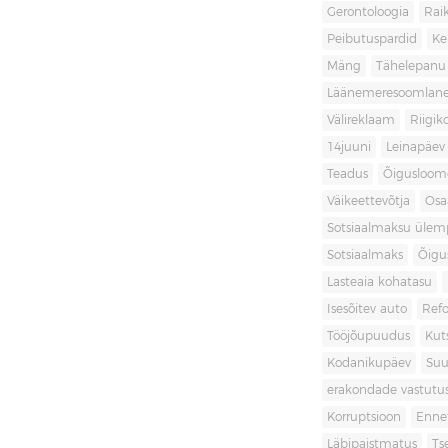
Gerontoloogia
Raik
Peibutuspardid
Ke
Mäng
Tähelepanu
Läänemeresoomlan
Välireklaam
Riigik
14juuni
Leinapäev
Teadus
Õigusloom
Väikeettevõtja
Osa
Sotsiaalmaksu ülemp
Sotsiaalmaks
Õigu
Lasteaia kohatasu
Isesõitev auto
Ref
Tööjõupuudus
Kut
Kodanikupäev
Suu
erakondade vastutu
Korruptsioon
Enne
Läbipaistmatus
Ts