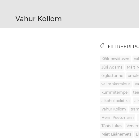
Vahur Kollom
FILTREERI PO
Kõik postitused
va
Jüri Adams
Märt 
õiglustunne
omak
valimiskorraldus
va
kummitempel
tee
alkoholipoliitika
al
Vahur Kollom
tra
Henri Peetsmann
Tõnis Lukas
Venem
Märt Läänemets
L