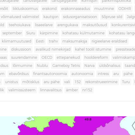
toetajatele
tänuvalijatele
tänujälgijatele
komisjon
parkimispoliitika
rsõit
liikluskoormus
erakond
erakonnaseadus
muutmine
ODIHR
 võimalused valimistel
kautsjon
sidusorganisatsioon
Sõpruse sild
Jalg
ild
teehoiukava
lisaeelarve
arengukava
maksutõusud
konkurentsi
september
Siuru
kärpimine
kohatasu külmutamine
kohatasu lan
kliimamuutused
Eesti
trahv
maksumaksja
riigieelarve eraldised
mine
diskussioon
avalikud nimekirjad
kahel toolil istumine
pressitead
baas
suurendamine
OECD
ettepanekud
hooldereform
valimiskamp
dsus
lõimumine
Nublu
Gameboy Tetris
Narva
üldsõnalisus
taan
aam
ebavõrdsus
finantsautonoomia
autonoomia
intress
aru
pähe
m
unistus
mõtisklus
aru pähe
vali
152
rekonstrueerimine
Turu
ik
valimissüsteem
linnavalitsus
ämber
nr152