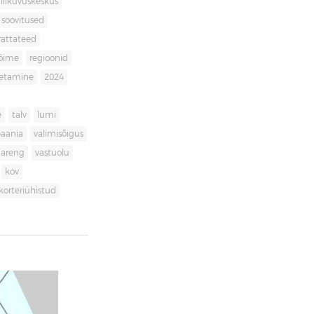
liikuvuskeskus
soovitused
rattateed
võime
regioonid
getamine
2024
e
talv
lumi
aania
valimisõigus
dareng
vastuolu
kov
korteriühistud