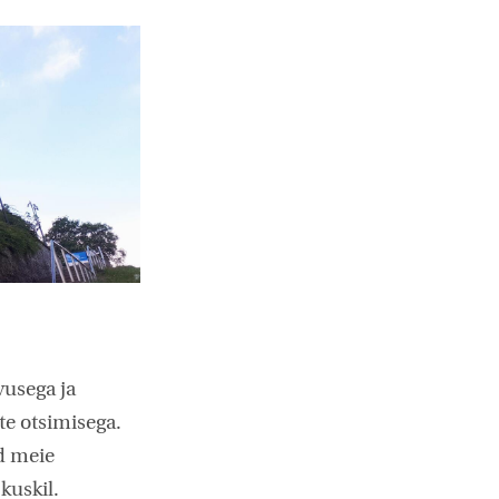
vusega ja
te otsimisega.
d meie
kuskil.