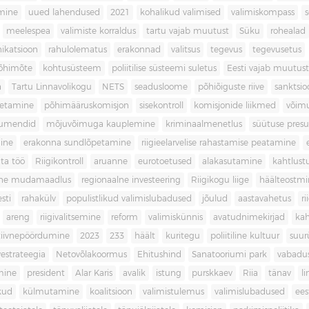
imine
uued lahendused
2021
kohalikud valimised
valimiskompass
meelespea
valimiste korraldus
tartu vajab muutust
Süku
rohealad
katsioon
rahulolematus
erakonnad
valitsus
tegevus
tegevusetus
põhimõte
kohtusüsteem
poliitilise süsteemi suletus
Eesti vajab muutust
a
Tartu Linnavolikogu
NETS
seadusloome
põhiõiguste riive
sanktsio
oetamine
põhimääruskomisjon
sisekontroll
komisjonide liikmed
võim
umendid
mõjuvõimuga kauplemine
kriminaalmenetlus
süütuse pres
ine
erakonna sundlõpetamine
riigieelarvelise rahastamise peatamine
ta töö
Riigikontroll
aruanne
eurotoetused
alakasutamine
kahtlust
iline mudamaadlus
regionaalne investeering
Riigikogu liige
häälteostmi
sti
rahakülv
populistlikud valimislubadused
jõulud
aastavahetus
ri
areng
riigivalitsemine
reform
valimiskünnis
avatudnimekirjad
kah
tiivnepöördumine
2023
233
häält
kuritegu
poliitiline kultuur
suur
vestrateegia
Netovõlakoormus
Ehitushind
Sanatooriumi park
vabadu
mine
president
Alar Karis
avalik
istung
purskkaev
Riia
tänav
l
kud
külmutamine
koalitsioon
valimistulemus
valimislubadused
ees