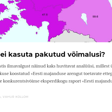
ei kasuta pakutud võimalusi?
stis ilmavalgust näinud kaks huvitavat analüüsi, millest 
kuse koostatud «Eesti majanduse arengut toetavate ett
ne konkurentsivõime eksperdikogu raport «Eesti majandu
4,
VAHUR KOLLOM