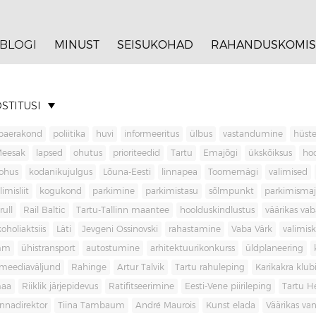
BLOGI
MINUST
SEISUKOHAD
RAHANDUSKOMIS
STITUSI
baerakond
poliitika
huvi
informeeritus
ülbus
vastandumine
hüste
Meesak
lapsed
ohutus
prioriteedid
Tartu
Emajõgi
ükskõiksus
ho
ohus
kodanikujulgus
Lõuna-Eesti
linnapea
Toomemägi
valimised
limisliit
kogukond
parkimine
parkimistasu
sõlmpunkt
parkimisma
rull
Rail Baltic
Tartu-Tallinn maantee
hoolduskindlustus
väärikas va
koholiaktsiis
Läti
Jevgeni Ossinovski
rahastamine
Vaba Värk
valimis
mm
ühistransport
autostumine
arhitektuurikonkurss
üldplaneering
meediaväljund
Rahinge
Artur Talvik
Tartu rahuleping
Karikakra klub
aa
Riiklik järjepidevus
Ratifitseerimine
Eesti-Vene piirileping
Tartu H
innadirektor
Tiina Tambaum
André Maurois
Kunst elada
Väärikas v