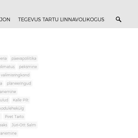
JON
TEGEVUS TARTU LINNAVOLIKOGUS
eria
päevapoliitika
olimatus
peksmine
valimisringkond
ja
planeeringud
banemine
kulud
Kalle Pilt
kodulehekülg
i
Piret Tarto
eaks
Jüri-Ott Salm
ananemine