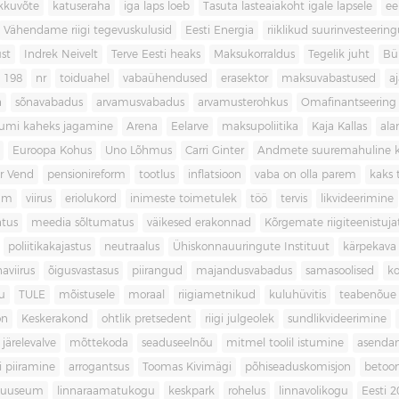
kkuvõte
katuseraha
iga laps loeb
Tasuta lasteaiakoht igale lapsele
ee
Vähendame riigi tegevuskulusid
Eesti Energia
riiklikud suurinvesteerin
ust
Indrek Neivelt
Terve Eesti heaks
Maksukorraldus
Tegelik juht
Bü
198
nr
toiduahel
vabaühendused
erasektor
maksuvabastused
aj
a
sõnavabadus
arvamusvabadus
arvamusterohkus
Omafinantseering
mumi kaheks jagamine
Arena
Eelarve
maksupoliitika
Kaja Kallas
ala
Euroopa Kohus
Uno Lõhmus
Carri Ginter
Andmete suuremahuline 
r Vend
pensionireform
tootlus
inflatsioon
vaba on olla parem
kaks t
kum
viirus
eriolukord
inimeste toimetulek
töö
tervis
likvideerimine
atus
meedia sõltumatus
väikesed erakonnad
Kõrgemate riigiteenistuja
poliitikakajastus
neutraalus
Ühiskonnauuringute Instituut
kärpekava
aviirus
õigusvastasus
piirangud
majandusvabadus
samasoolised
ko
u
TULE
mõistusele
moraal
riigiametnikud
kuluhüvitis
teabenõue
on
Keskerakond
ohtlik pretsedent
riigi julgeolek
sundlikvideerimine
järelevalve
mõttekoda
seaduseelnõu
mitmel toolil istumine
asenda
si piiramine
arrogantsus
Toomas Kivimägi
põhiseaduskomisjon
betoo
muuseum
linnaraamatukogu
keskpark
rohelus
linnavolikogu
Eesti 2