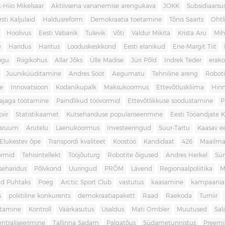
-Hiio Mikelsaar
Aktiivsena vananemise arengukava
JOKK
Subsidiaars
rsti Kaljulaid
Haldusreform
Demokraatia toetamine
Tõnis Saarts
Oht
Hoolivus
Eesti Vabariik
Tulevik
Võti
Valdur Mikita
Krista Aru
Mih
e
Haridus
Haritus
Looduskeskkond
Eesti elanikud
Ene-Margit Tiit
ogu
Riigikohus
Allar Jõks
Ülle Madise
Jüri Põld
Indrek Teder
erak
Juuniküüditamine
Andres Sööt
Aegumatu
Tehniline areng
Robot
e
Innovatsioon
Kodanikupalk
Maksukoormus
Ettevõtluskliima
Hin
ajaga töötamine
Paindlikud töövormid
Ettevõtlikkuse soodustamine
P
iir
Statistikaamet
Kutsehariduse populariseerimine
Eesti Tööandjate Ke
sruum
Arutelu
Laenukoormus
Investeeringud
Suur-Tartu
Kaasav ee
Elukestev õpe
Transpordi kvaliteet
Koostöö
Kandidaat
426
Maailm
ormid
Tehisintellekt
Tööjõuturg
Robotite õigused
Andres Herkel
Sü
seharidus
Põlvkond
Uuringud
PRÕM
Lävend
Regionaalpoliitika
M
d Puhtaks
Poeg
Arctic Sport Club
vastutus
kaasamine
kampaania
s
poliitiline konkurents
demokraatiapakett
Raad
Raekoda
Turniir
tamine
Kontroll
Väärkasutus
Usaldus
Mati Ombler
Muutused
Sal
entraliseerimine
Tallinna Sadam
Palgatõus
Südametunnistus
Preemi