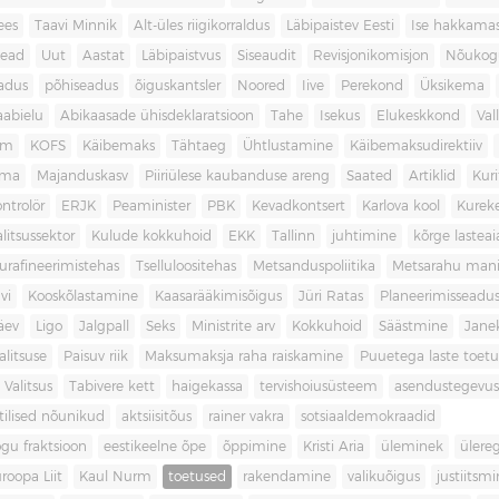
ees
Taavi Minnik
Alt-üles riigikorraldus
Läbipaistev Eesti
Ise hakkama
ead
Uut
Aastat
Läbipaistvus
Siseaudit
Revisjonikomisjon
Nõukog
adus
põhiseadus
õiguskantsler
Noored
Iive
Perekond
Üksikema
abielu
Abikaasade ühisdeklaratsioon
Tahe
Isekus
Elukeskkond
Val
am
KOFS
Käibemaks
Tähtaeg
Ühtlustamine
Käibemaksudirektiiv
ama
Majanduskasv
Piiriülese kaubanduse areng
Saated
Artiklid
Kur
ontrolör
ERJK
Peaminister
PBK
Kevadkontsert
Karlova kool
Kureke
alitsussektor
Kulude kokkuhoid
EKK
Tallinn
juhtimine
kõrge lastea
urafineerimistehas
Tselluloositehas
Metsanduspoliitika
Metsarahu mani
vi
Kooskõlastamine
Kaasarääkimisõigus
Jüri Ratas
Planeerimisseadu
äev
Ligo
Jalgpall
Seks
Ministrite arv
Kokkuhoid
Säästmine
Jane
litsuse
Paisuv riik
Maksumaksja raha raiskamine
Puuetega laste toet
 Valitsus
Tabivere kett
haigekassa
tervishoiusüsteem
asendustegevus
itilised nõunikud
aktsiisitõus
rainer vakra
sotsiaaldemokraadid
gu fraktsioon
eestikeelne õpe
õppimine
Kristi Aria
üleminek
ülere
roopa Liit
Kaul Nurm
toetused
rakendamine
valikuõigus
justiitsm