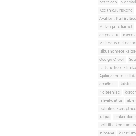
petitsioon
videoko
Kodanikuühiskond
Avalikult Rail Baltic
Maksu-ja Tolliamet
erapooletu
meedi
Majandusterritoori
Isikuandmete kaitse
George Orwell
Suu
Tartu ülikooli kliini
Ajakirjanduse kallut
ebaõiglus
küsitlus
riigiteenijad
koroon
rahvaküsitlus
abiel
poliitiline korruptsio
julgus
erakondade 
poliitilise konkurent
inimene
kunstiu