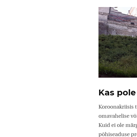
Kas pole
Koroonakriisis 
omavahelise või
Kuid ei ole mär
põhiseaduse pre