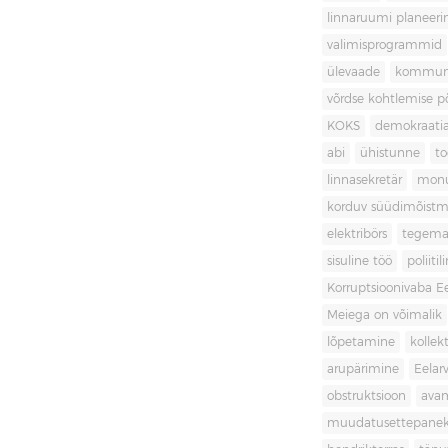
linnaruumi planeer
valimisprogrammid
ülevaade
kommuni
võrdse kohtlemise 
KOKS
demokraati
abi
ühistunne
t
linnasekretär
mon
korduv süüdimõistm
elektribörs
tegema
sisuline töö
poliit
Korruptsioonivaba Ee
Meiega on võimalik
lõpetamine
kollek
arupärimine
Eelar
obstruktsioon
ava
muudatusettepane