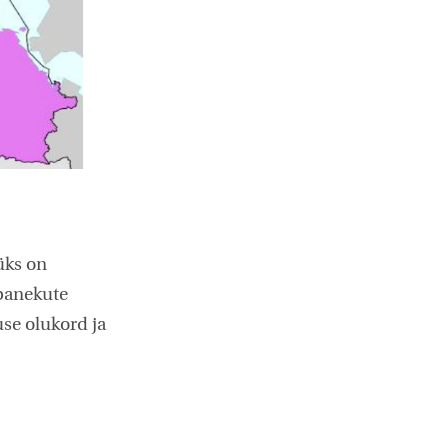
üks on
epanekute
se olukord ja