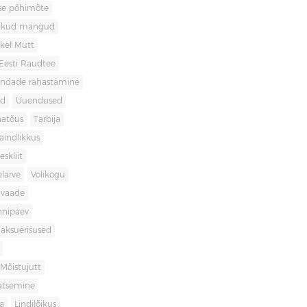
use põhimõte
likud mängud
kel Mutt
Eesti Raudtee
ondade rahastamine
id
Uuendused
natõus
Tarbija
aindlikkus
skliit
larve
Volikogu
avaade
nnipäev
aksuerisused
Mõistujutt
atsemine
a
Lindilõikus