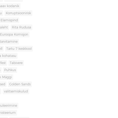
saav kodanik
u
Korruptsioonirisk
Elamispind
laleht
Rita Rudusa
Euroopa Komisjon
itarvitamine
ll
Tartu 7 keskkool
ia kohatasu
fest
Tabivere
s
Puhkus
k Mäggi
used
Golden Sands
valitsemiskulud
guleerimine
inisteerium