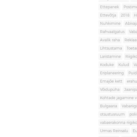
Ettepanek
Postim
Ettevõtja
2018
H
Nuhkimine
Abivaj
Rahvaalgatus
Vaba
Avalik raha
Rekla
Lihtsustama
Toet
Laristamine
Riigik
Koduke
Kulud
V
Eriplaneering
Puid
Emajõe kett
erahu
Võidupüha
Jaanip
Kohtade jagamine va
Bulgaaria
Vabariigi
otsustusruum
poli
vabaerakonna riigiko
Urmas Reinsalu
Eu