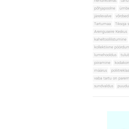
hendrikterras
tänu
põhjapoolne
ümbe
järelevalve
võrdsed
Tartumaa
Tiksoja s
Arenguseire Keskus
kaheltoolilistumine
kollektiivne pöördu
lumehooldus
tulu
piiramine
kodakon
määrus
poliitrekl
vaba tartu on pare
sundvaldus
puudul