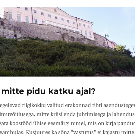
 mitte pidu katku ajal?
tegelevad riigikokku valitud erakonnad tihti asendustege
muvõitlusega, mitte kriisi enda juhtimisega ja lahendus
gata koostööd ühise eesmärgi nimel, mis on kirja pandu
ambulas. Kusjuures ka sõna "vastutus" ei kajastu mitte 