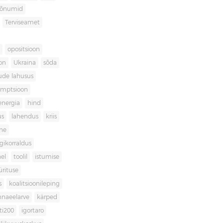
sõnumid
Terviseamet
opositsioon
on
Ukraina
sõda
ude lahusus
umptsioon
energia
hind
us
lahendus
kriis
ne
igikorraldus
el
toolil
istumise
ürituse
s
koalitsioonileping
innaeelarve
kärped
ti200
igortaro