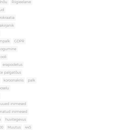
lnõu
Riigieelarve
gud
rokraatia
akirjanik
mpalk
GDPR
kogumine
ooli
erapooletus
te palgatõus
koroonakriis
palk
oselu
uued inimesed
matud inimesed
n
huvitegevus
00
Muutus
445