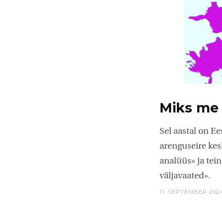
Miks me 
Sel aastal on Ee
arenguseire kes
analüüs» ja tei
väljavaated».
11. SEPTEMBER 202