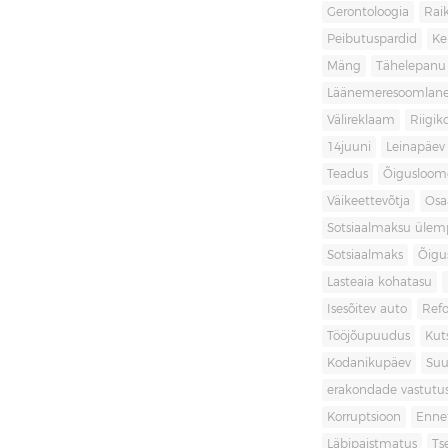
Gerontoloogia
Raik
Peibutuspardid
Ke
Mäng
Tähelepanu
Läänemeresoomlan
Välireklaam
Riigik
14juuni
Leinapäev
Teadus
Õigusloom
Väikeettevõtja
Osa
Sotsiaalmaksu ülemp
Sotsiaalmaks
Õigu
Lasteaia kohatasu
Isesõitev auto
Ref
Tööjõupuudus
Kut
Kodanikupäev
Suu
erakondade vastutu
Korruptsioon
Enne
Läbipaistmatus
Ts