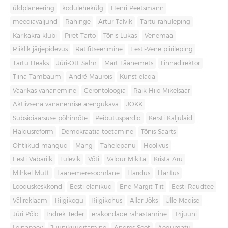
üldplaneering
kodulehekülg
Henri Peetsmann
meediaväljund
Rahinge
Artur Talvik
Tartu rahuleping
Karikakra klubi
Piret Tarto
Tõnis Lukas
Venemaa
Riiklik järjepidevus
Ratifitseerimine
Eesti-Vene piirileping
Tartu Heaks
Jüri-Ott Salm
Märt Läänemets
Linnadirektor
Tiina Tambaum
André Maurois
Kunst elada
Väärikas vananemine
Gerontoloogia
Raik-Hiio Mikelsaar
Aktiivsena vananemise arengukava
JOKK
Subsidiaarsuse põhimõte
Peibutuspardid
Kersti Kaljulaid
Haldusreform
Demokraatia toetamine
Tõnis Saarts
Ohtlikud mängud
Mäng
Tähelepanu
Hoolivus
Eesti Vabariik
Tulevik
Võti
Valdur Mikita
Krista Aru
Mihkel Mutt
Läänemeresoomlane
Haridus
Haritus
Looduskeskkond
Eesti elanikud
Ene-Margit Tiit
Eesti Raudtee
Välireklaam
Riigikogu
Riigikohus
Allar Jõks
Ülle Madise
Jüri Põld
Indrek Teder
erakondade rahastamine
14juuni