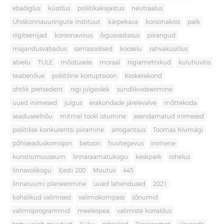
ebaõiglus
küsitlus
poliitikakajastus
neutraalus
Ühiskonnauuringute Instituut
kärpekava
koroonakriis
palk
riigiteenijad
koroonaviirus
õigusvastasus
piirangud
majandusvabadus
samasoolised
kooselu
rahvaküsitlus
abielu
TULE
mõistusele
moraal
riigiametnikud
kuluhüvitis
teabenõue
poliitiline korruptsioon
Keskerakond
ohtlik pretsedent
riigi julgeolek
sundlikvideerimine
uued inimesed
julgus
erakondade järelevalve
mõttekoda
seaduseelnõu
mitmel toolil istumine
asendamatud inimesed
poliitilise konkurentsi piiramine
arrogantsus
Toomas Kivimägi
põhiseaduskomisjon
betoon
huvitegevus
inimene
kunstiumuuseum
linnaraamatukogu
keskpark
rohelus
linnavolikogu
Eesti 200
Muutus
445
linnaruumi planeerimine
uued lahendused
2021
kohalikud valimised
valimiskompass
sõnumid
valimisprogrammid
meelespea
valimiste korraldus