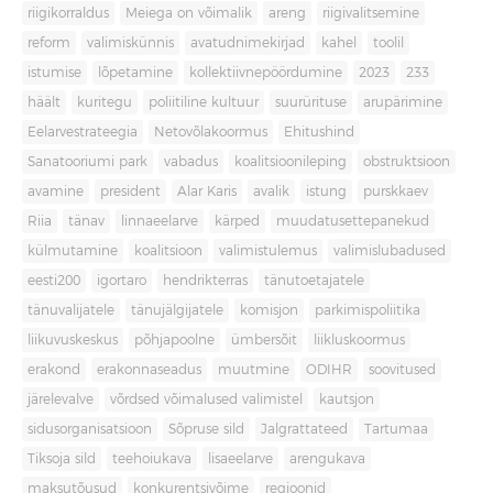
riigikorraldus
Meiega on võimalik
areng
riigivalitsemine
reform
valimiskünnis
avatudnimekirjad
kahel
toolil
istumise
lõpetamine
kollektiivnepöördumine
2023
233
häält
kuritegu
poliitiline kultuur
suurürituse
arupärimine
Eelarvestrateegia
Netovõlakoormus
Ehitushind
Sanatooriumi park
vabadus
koalitsioonileping
obstruktsioon
avamine
president
Alar Karis
avalik
istung
purskkaev
Riia
tänav
linnaeelarve
kärped
muudatusettepanekud
külmutamine
koalitsioon
valimistulemus
valimislubadused
eesti200
igortaro
hendrikterras
tänutoetajatele
tänuvalijatele
tänujälgijatele
komisjon
parkimispoliitika
liikuvuskeskus
põhjapoolne
ümbersõit
liikluskoormus
erakond
erakonnaseadus
muutmine
ODIHR
soovitused
järelevalve
võrdsed võimalused valimistel
kautsjon
sidusorganisatsioon
Sõpruse sild
Jalgrattateed
Tartumaa
Tiksoja sild
teehoiukava
lisaeelarve
arengukava
maksutõusud
konkurentsivõime
regioonid