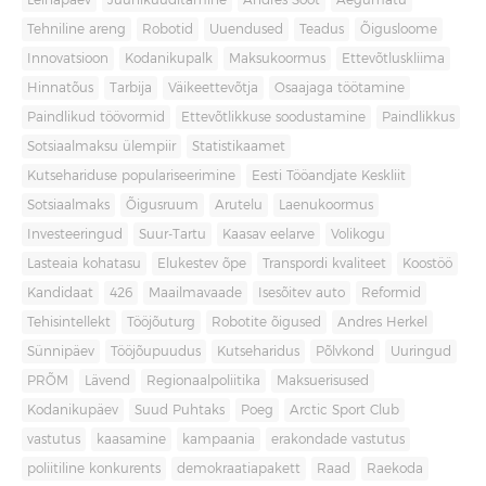
Leinapäev
Juuniküüditamine
Andres Sööt
Aegumatu
Tehniline areng
Robotid
Uuendused
Teadus
Õigusloome
Innovatsioon
Kodanikupalk
Maksukoormus
Ettevõtluskliima
Hinnatõus
Tarbija
Väikeettevõtja
Osaajaga töötamine
Paindlikud töövormid
Ettevõtlikkuse soodustamine
Paindlikkus
Sotsiaalmaksu ülempiir
Statistikaamet
Kutsehariduse populariseerimine
Eesti Tööandjate Keskliit
Sotsiaalmaks
Õigusruum
Arutelu
Laenukoormus
Investeeringud
Suur-Tartu
Kaasav eelarve
Volikogu
Lasteaia kohatasu
Elukestev õpe
Transpordi kvaliteet
Koostöö
Kandidaat
426
Maailmavaade
Isesõitev auto
Reformid
Tehisintellekt
Tööjõuturg
Robotite õigused
Andres Herkel
Sünnipäev
Tööjõupuudus
Kutseharidus
Põlvkond
Uuringud
PRÕM
Lävend
Regionaalpoliitika
Maksuerisused
Kodanikupäev
Suud Puhtaks
Poeg
Arctic Sport Club
vastutus
kaasamine
kampaania
erakondade vastutus
poliitiline konkurents
demokraatiapakett
Raad
Raekoda