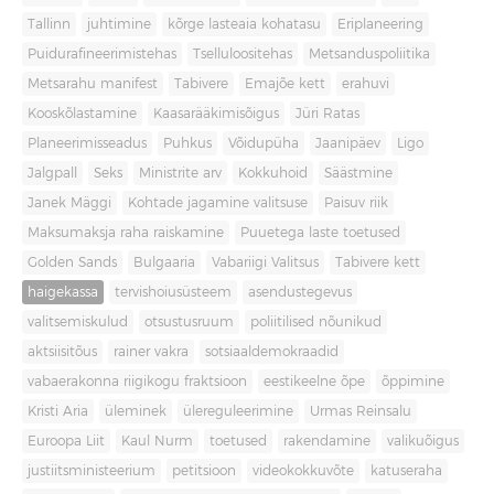
Tallinn
juhtimine
kõrge lasteaia kohatasu
Eriplaneering
Puidurafineerimistehas
Tselluloositehas
Metsanduspoliitika
Metsarahu manifest
Tabivere
Emajõe kett
erahuvi
Kooskõlastamine
Kaasarääkimisõigus
Jüri Ratas
Planeerimisseadus
Puhkus
Võidupüha
Jaanipäev
Ligo
Jalgpall
Seks
Ministrite arv
Kokkuhoid
Säästmine
Janek Mäggi
Kohtade jagamine valitsuse
Paisuv riik
Maksumaksja raha raiskamine
Puuetega laste toetused
Golden Sands
Bulgaaria
Vabariigi Valitsus
Tabivere kett
haigekassa
tervishoiusüsteem
asendustegevus
valitsemiskulud
otsustusruum
poliitilised nõunikud
aktsiisitõus
rainer vakra
sotsiaaldemokraadid
vabaerakonna riigikogu fraktsioon
eestikeelne õpe
õppimine
Kristi Aria
üleminek
ülereguleerimine
Urmas Reinsalu
Euroopa Liit
Kaul Nurm
toetused
rakendamine
valikuõigus
justiitsministeerium
petitsioon
videokokkuvõte
katuseraha