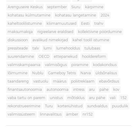
Arenguseire Keskus
september
Siuru
kärpimine
kohatasu külmutamine
kohatasu langetamine
2024
kaheltoolilistumine
kliimamuutused
Eesti
trahv
maksumaksja
riigieelarve eraldised
kollektiivne pöördumine
diskussioon
avalikud nimekirjad
kahel toolil istumine
pressiteade
talv
lumi
lumehooldus
tulubaas
suurendamine
OECD
ettepanekud
hooldereform
valimiskampaania
valimisõigus
piiramine
kodakondsus
lõimumine
Nublu
Gameboy Tetris
Narva
üldsõnalisus
taandareng
vastuolu
määrus
poliitreklaam
ebavõrdsus
finantsautonoomia
autonoomia
intress
aru
pähe
kov
vaba tartu on parem
unistus
mõtisklus
aru pähe
vali
152
rekonstrueerimine
Turu
korteriühistud
sundvaldus
puudulik
valimissüsteem
linnavalitsus
ämber
nr152