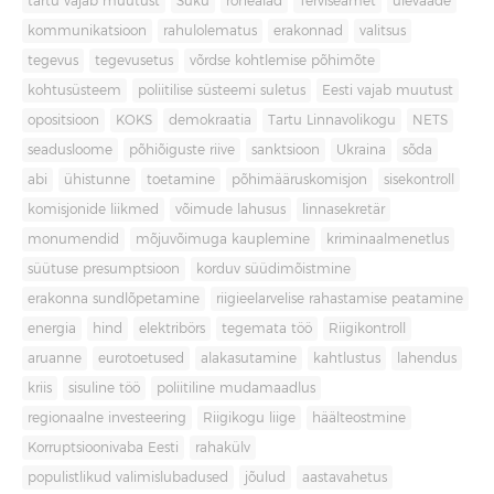
tartu vajab muutust
Süku
rohealad
Terviseamet
ülevaade
kommunikatsioon
rahulolematus
erakonnad
valitsus
tegevus
tegevusetus
võrdse kohtlemise põhimõte
kohtusüsteem
poliitilise süsteemi suletus
Eesti vajab muutust
opositsioon
KOKS
demokraatia
Tartu Linnavolikogu
NETS
seadusloome
põhiõiguste riive
sanktsioon
Ukraina
sõda
abi
ühistunne
toetamine
põhimääruskomisjon
sisekontroll
komisjonide liikmed
võimude lahusus
linnasekretär
monumendid
mõjuvõimuga kauplemine
kriminaalmenetlus
süütuse presumptsioon
korduv süüdimõistmine
erakonna sundlõpetamine
riigieelarvelise rahastamise peatamine
energia
hind
elektribörs
tegemata töö
Riigikontroll
aruanne
eurotoetused
alakasutamine
kahtlustus
lahendus
kriis
sisuline töö
poliitiline mudamaadlus
regionaalne investeering
Riigikogu liige
häälteostmine
Korruptsioonivaba Eesti
rahakülv
populistlikud valimislubadused
jõulud
aastavahetus