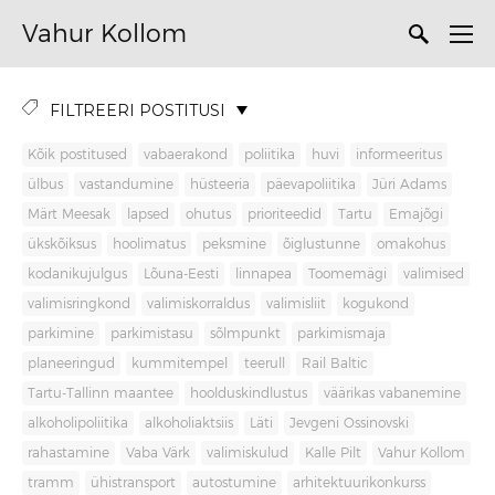
Vahur Kollom
FILTREERI POSTITUSI
Kõik postitused
vabaerakond
poliitika
huvi
informeeritus
ülbus
vastandumine
hüsteeria
päevapoliitika
Jüri Adams
Märt Meesak
lapsed
ohutus
prioriteedid
Tartu
Emajõgi
ükskõiksus
hoolimatus
peksmine
õiglustunne
omakohus
kodanikujulgus
Lõuna-Eesti
linnapea
Toomemägi
valimised
valimisringkond
valimiskorraldus
valimisliit
kogukond
parkimine
parkimistasu
sõlmpunkt
parkimismaja
planeeringud
kummitempel
teerull
Rail Baltic
Tartu-Tallinn maantee
hoolduskindlustus
väärikas vabanemine
alkoholipoliitika
alkoholiaktsiis
Läti
Jevgeni Ossinovski
rahastamine
Vaba Värk
valimiskulud
Kalle Pilt
Vahur Kollom
tramm
ühistransport
autostumine
arhitektuurikonkurss