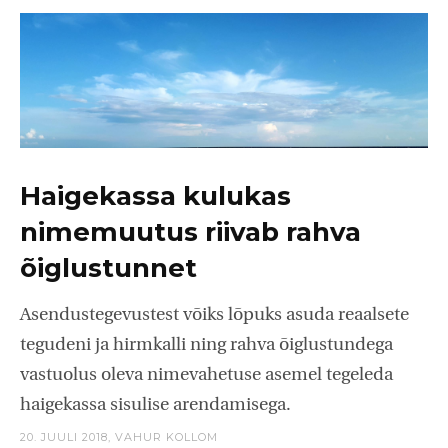
Haigekassa kulukas
nimemuutus riivab rahva
õiglustunnet
Asendustegevustest võiks lõpuks asuda reaalsete
tegudeni ja hirmkalli ning rahva õiglustundega
vastuolus oleva nimevahetuse asemel tegeleda
haigekassa sisulise arendamisega.
20. JUULI 2018,
VAHUR KOLLOM