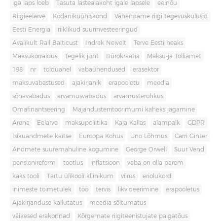
iga laps loeb
Tasuta lasteaiakoht igale lapsele
eelnõu
Riigieelarve
Kodanikuühiskond
Vähendame riigi tegevuskulusid
Eesti Energia
riiklikud suurinvesteeringud
Avalikult Rail Balticust
Indrek Neivelt
Terve Eesti heaks
Maksukorraldus
Tegelik juht
Bürokraatia
Maksu-ja Tolliamet
198
nr
toiduahel
vabaühendused
erasektor
maksuvabastused
ajakirjanik
erapooletu
meedia
sõnavabadus
arvamusvabadus
arvamusterohkus
Omafinantseering
Majandusterritoorimumi kaheks jagamine
Arena
Eelarve
maksupoliitika
Kaja Kallas
alampalk
GDPR
Isikuandmete kaitse
Euroopa Kohus
Uno Lõhmus
Carri Ginter
Andmete suuremahuline kogumine
George Orwell
Suur Vend
pensionireform
tootlus
inflatsioon
vaba on olla parem
kaks tooli
Tartu ülikooli kliinikum
viirus
eriolukord
inimeste toimetulek
töö
tervis
likvideerimine
erapooletus
Ajakirjanduse kallutatus
meedia sõltumatus
väikesed erakonnad
Kõrgemate riigiteenistujate palgatõus