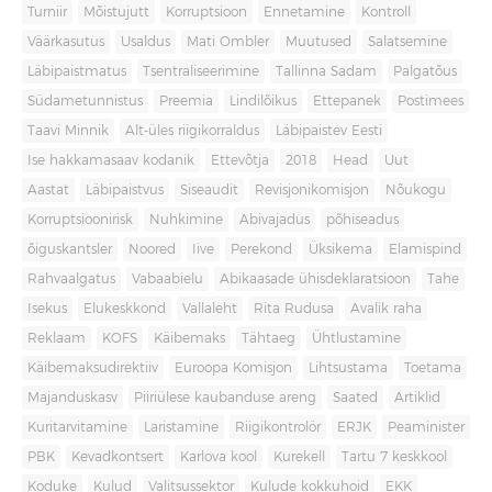
Turniir
Mõistujutt
Korruptsioon
Ennetamine
Kontroll
Väärkasutus
Usaldus
Mati Ombler
Muutused
Salatsemine
Läbipaistmatus
Tsentraliseerimine
Tallinna Sadam
Palgatõus
Südametunnistus
Preemia
Lindilõikus
Ettepanek
Postimees
Taavi Minnik
Alt-üles riigikorraldus
Läbipaistev Eesti
Ise hakkamasaav kodanik
Ettevõtja
2018
Head
Uut
Aastat
Läbipaistvus
Siseaudit
Revisjonikomisjon
Nõukogu
Korruptsioonirisk
Nuhkimine
Abivajadus
põhiseadus
õiguskantsler
Noored
Iive
Perekond
Üksikema
Elamispind
Rahvaalgatus
Vabaabielu
Abikaasade ühisdeklaratsioon
Tahe
Isekus
Elukeskkond
Vallaleht
Rita Rudusa
Avalik raha
Reklaam
KOFS
Käibemaks
Tähtaeg
Ühtlustamine
Käibemaksudirektiiv
Euroopa Komisjon
Lihtsustama
Toetama
Majanduskasv
Piiriülese kaubanduse areng
Saated
Artiklid
Kuritarvitamine
Laristamine
Riigikontrolör
ERJK
Peaminister
PBK
Kevadkontsert
Karlova kool
Kurekell
Tartu 7 keskkool
Koduke
Kulud
Valitsussektor
Kulude kokkuhoid
EKK