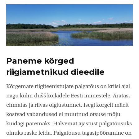
Paneme kõrged
riigiametnikud dieedile
Kõrgemate riigiteenistujate palgatõus on kriisi ajal
nagu külm dušš kõikidele Eesti inimestele. Äratas,
ehmatas ja riivas õiglustunnet. Isegi kõrgelt mäelt
kostvad vabandused ei muutnud otsuse mõju
kuidagi paremaks. Halvemat ajastust palgatõusuks
olnuks raske leida. Palgatõusu tagasipööramine on