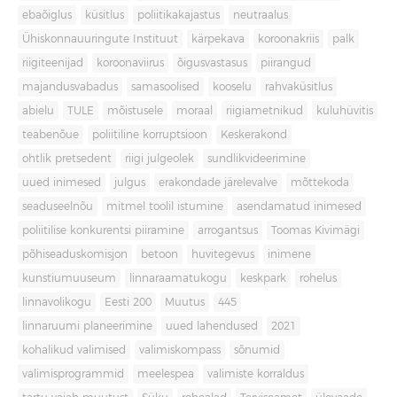
ebaõiglus
küsitlus
poliitikakajastus
neutraalus
Ühiskonnauuringute Instituut
kärpekava
koroonakriis
palk
riigiteenijad
koroonaviirus
õigusvastasus
piirangud
majandusvabadus
samasoolised
kooselu
rahvaküsitlus
abielu
TULE
mõistusele
moraal
riigiametnikud
kuluhüvitis
teabenõue
poliitiline korruptsioon
Keskerakond
ohtlik pretsedent
riigi julgeolek
sundlikvideerimine
uued inimesed
julgus
erakondade järelevalve
mõttekoda
seaduseelnõu
mitmel toolil istumine
asendamatud inimesed
poliitilise konkurentsi piiramine
arrogantsus
Toomas Kivimägi
põhiseaduskomisjon
betoon
huvitegevus
inimene
kunstiumuuseum
linnaraamatukogu
keskpark
rohelus
linnavolikogu
Eesti 200
Muutus
445
linnaruumi planeerimine
uued lahendused
2021
kohalikud valimised
valimiskompass
sõnumid
valimisprogrammid
meelespea
valimiste korraldus