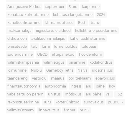
Arenguseire Keskus
september
Siuru
kärpimine
kohatasu külmutamine
kohatasu langetamine
2024
kaheltoolilistumine
kliimamuutused
Eesti
trahv
maksumaksja
riigieelarve eraldised
kollektiivne pöördumine
diskussioon
avalikud nimekirjad
kahel toolil istumine
pressiteade
talv
lumi
lumehooldus
tulubaas
suurendamine
OECD
ettepanekud
hooldereform
valimiskampaania
valimisõigus
piiramine
kodakondsus
lõimumine
Nublu
Gameboy Tetris
Narva
üldsõnalisus
taandareng
vastuolu
määrus
poliitreklaam
ebavõrdsus
finantsautonoomia
autonoomia
intress
aru
pähe
kov
vaba tartu on parem
unistus
mõtisklus
aru pähe
vali
152
rekonstrueerimine
Turu
korteriühistud
sundvaldus
puudulik
valimissüsteem
linnavalitsus
ämber
nr152