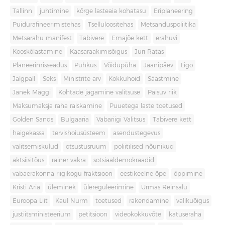
Tallinn
juhtimine
kõrge lasteaia kohatasu
Eriplaneering
Puidurafineerimistehas
Tselluloositehas
Metsanduspoliitika
Metsarahu manifest
Tabivere
Emajõe kett
erahuvi
Kooskõlastamine
Kaasarääkimisõigus
Jüri Ratas
Planeerimisseadus
Puhkus
Võidupüha
Jaanipäev
Ligo
Jalgpall
Seks
Ministrite arv
Kokkuhoid
Säästmine
Janek Mäggi
Kohtade jagamine valitsuse
Paisuv riik
Maksumaksja raha raiskamine
Puuetega laste toetused
Golden Sands
Bulgaaria
Vabariigi Valitsus
Tabivere kett
haigekassa
tervishoiusüsteem
asendustegevus
valitsemiskulud
otsustusruum
poliitilised nõunikud
aktsiisitõus
rainer vakra
sotsiaaldemokraadid
vabaerakonna riigikogu fraktsioon
eestikeelne õpe
õppimine
Kristi Aria
üleminek
ülereguleerimine
Urmas Reinsalu
Euroopa Liit
Kaul Nurm
toetused
rakendamine
valikuõigus
justiitsministeerium
petitsioon
videokokkuvõte
katuseraha