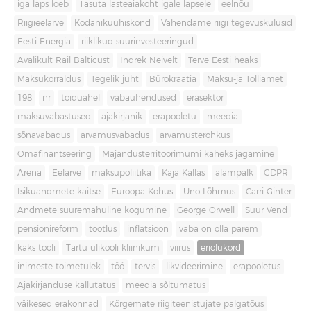
iga laps loeb
Tasuta lasteaiakoht igale lapsele
eelnõu
Riigieelarve
Kodanikuühiskond
Vähendame riigi tegevuskulusid
Eesti Energia
riiklikud suurinvesteeringud
Avalikult Rail Balticust
Indrek Neivelt
Terve Eesti heaks
Maksukorraldus
Tegelik juht
Bürokraatia
Maksu-ja Tolliamet
198
nr
toiduahel
vabaühendused
erasektor
maksuvabastused
ajakirjanik
erapooletu
meedia
sõnavabadus
arvamusvabadus
arvamusterohkus
Omafinantseering
Majandusterritoorimumi kaheks jagamine
Arena
Eelarve
maksupoliitika
Kaja Kallas
alampalk
GDPR
Isikuandmete kaitse
Euroopa Kohus
Uno Lõhmus
Carri Ginter
Andmete suuremahuline kogumine
George Orwell
Suur Vend
pensionireform
tootlus
inflatsioon
vaba on olla parem
kaks tooli
Tartu ülikooli kliinikum
viirus
eriolukord
inimeste toimetulek
töö
tervis
likvideerimine
erapooletus
Ajakirjanduse kallutatus
meedia sõltumatus
väikesed erakonnad
Kõrgemate riigiteenistujate palgatõus