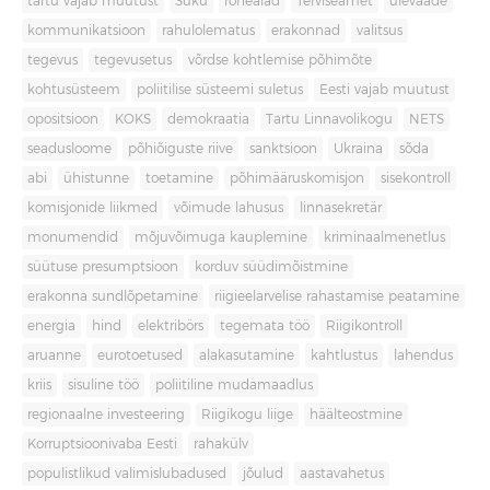
tartu vajab muutust
Süku
rohealad
Terviseamet
ülevaade
kommunikatsioon
rahulolematus
erakonnad
valitsus
tegevus
tegevusetus
võrdse kohtlemise põhimõte
kohtusüsteem
poliitilise süsteemi suletus
Eesti vajab muutust
opositsioon
KOKS
demokraatia
Tartu Linnavolikogu
NETS
seadusloome
põhiõiguste riive
sanktsioon
Ukraina
sõda
abi
ühistunne
toetamine
põhimääruskomisjon
sisekontroll
komisjonide liikmed
võimude lahusus
linnasekretär
monumendid
mõjuvõimuga kauplemine
kriminaalmenetlus
süütuse presumptsioon
korduv süüdimõistmine
erakonna sundlõpetamine
riigieelarvelise rahastamise peatamine
energia
hind
elektribörs
tegemata töö
Riigikontroll
aruanne
eurotoetused
alakasutamine
kahtlustus
lahendus
kriis
sisuline töö
poliitiline mudamaadlus
regionaalne investeering
Riigikogu liige
häälteostmine
Korruptsioonivaba Eesti
rahakülv
populistlikud valimislubadused
jõulud
aastavahetus