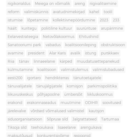
riigikorraldus
Meiega on võimalik
areng
riigivalitsemine
reform
valimiskünnis
avatudnimekirjad
kahel
toolil
istumise
lõpetamine
kollektiivnepöördumine
2023
233
häält
kuritegu
poliitiline kultuur
suurürituse
arupärimine
Eelarvestrateegia
Netovõlakoormus
Ehitushind
Sanatooriumi park
vabadus
koalitsioonileping
obstruktsioon
avamine
president
Alar Karis
avalik
istung
purskkaev
Riia
tänav
linnaeelarve
kärped
muudatusettepanekud
külmutamine
koalitsioon
valimistulemus
valimislubadused
eesti200
igortaro
hendrikterras
tänutoetajatele
tänuvalijatele
tänujälgijatele
komisjon
parkimispoliitika
liikuvuskeskus
põhjapoolne
ümbersõit
liikluskoormus
erakond
erakonnaseadus
muutmine
ODIHR
soovitused
järelevalve
võrdsed võimalused valimistel
kautsjon
sidusorganisatsioon
Sõpruse sild
Jalgrattateed
Tartumaa
Tiksoja sild
teehoiukava
lisaeelarve
arengukava
maksutõusud
konkurentsivõime
regioonid