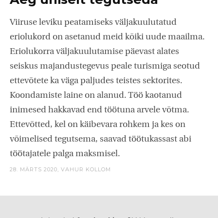
Viiruse leviku peatamiseks väljakuulutatud
eriolukord on asetanud meid kõiki uude maailma.
Eriolukorra väljakuulutamise päevast alates
seiskus majandustegevus peale turismiga seotud
ettevõtete ka väga paljudes teistes sektorites.
Koondamiste laine on alanud. Töö kaotanud
inimesed hakkavad end töötuna arvele võtma.
Ettevõtted, kel on käibevara rohkem ja kes on
võimelised tegutsema, saavad töötukassast abi
töötajatele palga maksmisel.
28. MÄRTS 2020,
VAHUR KOLLOM