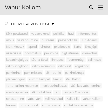
Vahur Kollom
FILTREERI POSTITUSI
Kõik postitused
vabaerakond
poliitika
huvi
informeeritus
ülbus
vastandumine
hüsteeria
päevapoliitika
Jüri Adams
Märt Meesak
lapsed
ohutus
prioriteedid
Tartu
Emajõgi
ükskõiksus
hoolimatus
peksmine
õiglustunne
omakohus
kodanikujulgus
Lõuna-Eesti
linnapea
Toomemägi
valimised
valimisringkond
valimiskorraldus
valimisliit
kogukond
parkimine
parkimistasu
sõlmpunkt
parkimismaja
planeeringud
kummitempel
teerull
Rail Baltic
Tartu-Tallinn maantee
hoolduskindlustus
väärikas vabanemine
alkoholipoliitika
alkoholiaktsiis
Läti
Jevgeni Ossinovski
rahastamine
Vaba Värk
valimiskulud
Kalle Pilt
Vahur Kollom
tramm
ühistransport
autostumine
arhitektuurikonkurss