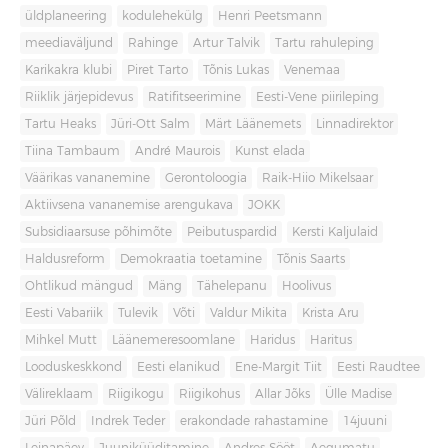
üldplaneering
kodulehekülg
Henri Peetsmann
meediaväljund
Rahinge
Artur Talvik
Tartu rahuleping
Karikakra klubi
Piret Tarto
Tõnis Lukas
Venemaa
Riiklik järjepidevus
Ratifitseerimine
Eesti-Vene piirileping
Tartu Heaks
Jüri-Ott Salm
Märt Läänemets
Linnadirektor
Tiina Tambaum
André Maurois
Kunst elada
Väärikas vananemine
Gerontoloogia
Raik-Hiio Mikelsaar
Aktiivsena vananemise arengukava
JOKK
Subsidiaarsuse põhimõte
Peibutuspardid
Kersti Kaljulaid
Haldusreform
Demokraatia toetamine
Tõnis Saarts
Ohtlikud mängud
Mäng
Tähelepanu
Hoolivus
Eesti Vabariik
Tulevik
Võti
Valdur Mikita
Krista Aru
Mihkel Mutt
Läänemeresoomlane
Haridus
Haritus
Looduskeskkond
Eesti elanikud
Ene-Margit Tiit
Eesti Raudtee
Välireklaam
Riigikogu
Riigikohus
Allar Jõks
Ülle Madise
Jüri Põld
Indrek Teder
erakondade rahastamine
14juuni