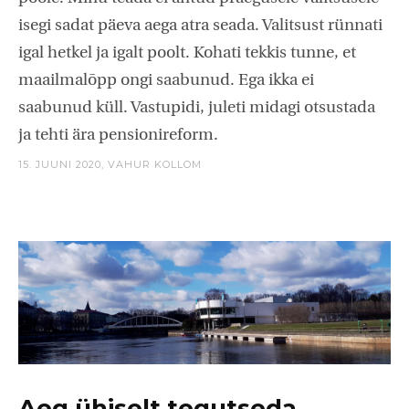
isegi sadat päeva aega atra seada. Valitsust rünnati
igal hetkel ja igalt poolt. Kohati tekkis tunne, et
maailmalõpp ongi saabunud. Ega ikka ei
saabunud küll. Vastupidi, juleti midagi otsustada
ja tehti ära pensionireform.
15. JUUNI 2020,
VAHUR KOLLOM
Aeg ühiselt tegutseda