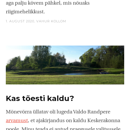
aga palju kõvem pähkel, mis nõuaks
riigimehelikkust.
1. AUGUST 2020,
VAHUR KOLLOM
Kas tõesti kaldu?
Mõnevõrra üllatav oli lugeda Valdo Randpere
arvamust
, et ajakirjandus on kaldu Keskerakonna
poole. Minu teada ei antud praegusele valitsusele