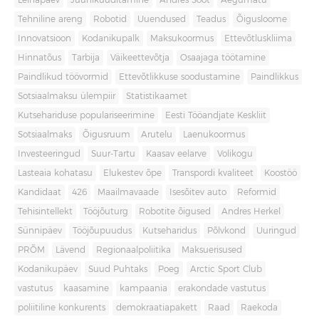
Leinapäev
Juuniküüditamine
Andres Sööt
Aegumatu
Tehniline areng
Robotid
Uuendused
Teadus
Õigusloome
Innovatsioon
Kodanikupalk
Maksukoormus
Ettevõtluskliima
Hinnatõus
Tarbija
Väikeettevõtja
Osaajaga töötamine
Paindlikud töövormid
Ettevõtlikkuse soodustamine
Paindlikkus
Sotsiaalmaksu ülempiir
Statistikaamet
Kutsehariduse populariseerimine
Eesti Tööandjate Keskliit
Sotsiaalmaks
Õigusruum
Arutelu
Laenukoormus
Investeeringud
Suur-Tartu
Kaasav eelarve
Volikogu
Lasteaia kohatasu
Elukestev õpe
Transpordi kvaliteet
Koostöö
Kandidaat
426
Maailmavaade
Isesõitev auto
Reformid
Tehisintellekt
Tööjõuturg
Robotite õigused
Andres Herkel
Sünnipäev
Tööjõupuudus
Kutseharidus
Põlvkond
Uuringud
PRÕM
Lävend
Regionaalpoliitika
Maksuerisused
Kodanikupäev
Suud Puhtaks
Poeg
Arctic Sport Club
vastutus
kaasamine
kampaania
erakondade vastutus
poliitiline konkurents
demokraatiapakett
Raad
Raekoda