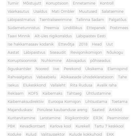
Turniir
Mõistujutt
Korruptsioon
Ennetamine
Kontroll
Väärkasutus
Usaldus
Mati Ombler
Muutused
Salatsemine
Läbipaistmatus
Tsentraliseerimine
Tallinna Sadam
Palgatõus
Südametunnistus
Preemia
Lindilõikus
Ettepanek
Postimees
Taavi Minnik
Alt-üles riigikorraldus
Läbipaistev Eesti
Ise hakkamasaav kodanik
Ettevõtja
2018
Head
Uut
Aastat
Läbipaistvus
Siseaudit
Revisjonikomisjon
Nõukogu
Korruptsioonirisk
Nuhkimine
Abivajadus
põhiseadus
õiguskantsler
Noored
Iive
Perekond
Üksikema
Elamispind
Rahvaalgatus
Vabaabielu
Abikaasade ühisdeklaratsioon
Tahe
Isekus
Elukeskkond
Vallaleht
Rita Rudusa
Avalik raha
Reklaam
KOFS
Käibemaks
Tähtaeg
Ühtlustamine
Käibemaksudirektiiv
Euroopa Komisjon
Lihtsustama
Toetama
Majanduskasv
Piiriülese kaubanduse areng
Saated
Artiklid
Kuritarvitamine
Laristamine
Riigikontrolör
ERJK
Peaminister
PBK
Kevadkontsert
Karlova kool
Kurekell
Tartu 7 keskkool
Koduke
Kulud
Valitsussektor
Kulude kokkuhoid
EKK