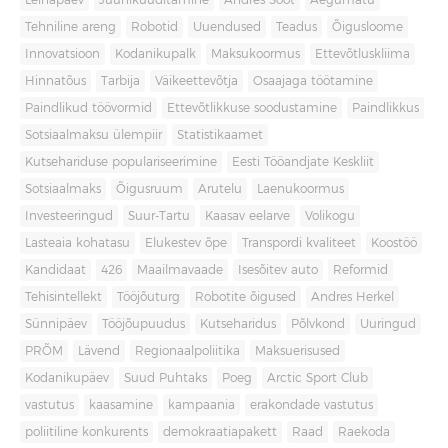
Leinapäev
Juuniküüditamine
Andres Sööt
Aegumatu
Tehniline areng
Robotid
Uuendused
Teadus
Õigusloome
Innovatsioon
Kodanikupalk
Maksukoormus
Ettevõtluskliima
Hinnatõus
Tarbija
Väikeettevõtja
Osaajaga töötamine
Paindlikud töövormid
Ettevõtlikkuse soodustamine
Paindlikkus
Sotsiaalmaksu ülempiir
Statistikaamet
Kutsehariduse populariseerimine
Eesti Tööandjate Keskliit
Sotsiaalmaks
Õigusruum
Arutelu
Laenukoormus
Investeeringud
Suur-Tartu
Kaasav eelarve
Volikogu
Lasteaia kohatasu
Elukestev õpe
Transpordi kvaliteet
Koostöö
Kandidaat
426
Maailmavaade
Isesõitev auto
Reformid
Tehisintellekt
Tööjõuturg
Robotite õigused
Andres Herkel
Sünnipäev
Tööjõupuudus
Kutseharidus
Põlvkond
Uuringud
PRÕM
Lävend
Regionaalpoliitika
Maksuerisused
Kodanikupäev
Suud Puhtaks
Poeg
Arctic Sport Club
vastutus
kaasamine
kampaania
erakondade vastutus
poliitiline konkurents
demokraatiapakett
Raad
Raekoda