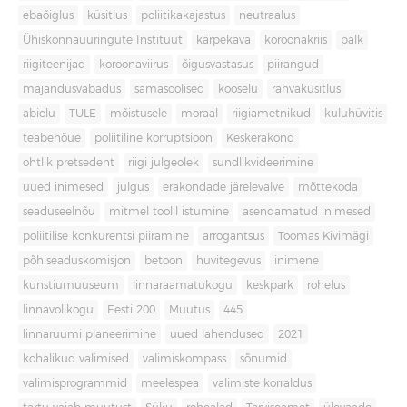
ebaõiglus
küsitlus
poliitikakajastus
neutraalus
Ühiskonnauuringute Instituut
kärpekava
koroonakriis
palk
riigiteenijad
koroonaviirus
õigusvastasus
piirangud
majandusvabadus
samasoolised
kooselu
rahvaküsitlus
abielu
TULE
mõistusele
moraal
riigiametnikud
kuluhüvitis
teabenõue
poliitiline korruptsioon
Keskerakond
ohtlik pretsedent
riigi julgeolek
sundlikvideerimine
uued inimesed
julgus
erakondade järelevalve
mõttekoda
seaduseelnõu
mitmel toolil istumine
asendamatud inimesed
poliitilise konkurentsi piiramine
arrogantsus
Toomas Kivimägi
põhiseaduskomisjon
betoon
huvitegevus
inimene
kunstiumuuseum
linnaraamatukogu
keskpark
rohelus
linnavolikogu
Eesti 200
Muutus
445
linnaruumi planeerimine
uued lahendused
2021
kohalikud valimised
valimiskompass
sõnumid
valimisprogrammid
meelespea
valimiste korraldus