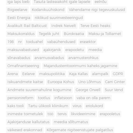
iga laps loeb
Tasuta lasteaiakoht igale lapsele
eelnõu
Riigieelarve
Kodanikuühiskond
Vähendame riigi tegevuskulusid
Eesti Energia
riiklikud suurinvesteeringud
Avalikult Rail Balticust
Indrek Neivelt
Terve Eesti heaks
Maksukorraldus
Tegelik juht
Bürokraatia
Maksu-ja Tolliamet
198
nr
toiduahel
vabaühendused
erasektor
maksuvabastused
ajakirjanik
erapooletu
meedia
sõnavabadus
arvamusvabadus
arvamusterohkus
Omafinantseering
Majandusterritoorimumi kaheks jagamine
Arena
Eelarve
maksupoliitika
Kaja Kallas
alampalk
GDPR
Isikuandmete kaitse
Euroopa Kohus
Uno Lõhmus
Carri Ginter
Andmete suuremahuline kogumine
George Orwell
Suur Vend
pensionireform
tootlus
inflatsioon
vaba on olla parem
kaks tooli
Tartu ülikooli kliinikum
viirus
eriolukord
inimeste toimetulek
töö
tervis
likvideerimine
erapooletus
Ajakirjanduse kallutatus
meedia sõltumatus
väikesed erakonnad
Kõrgemate riigiteenistujate palgatõus