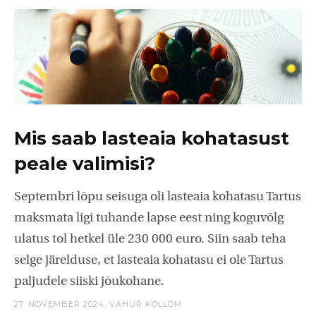
Mis saab lasteaia kohatasust
peale valimisi?
Septembri lõpu seisuga oli lasteaia kohatasu Tartus
maksmata ligi tuhande lapse eest ning koguvõlg
ulatus tol hetkel üle 230 000 euro. Siin saab teha
selge järelduse, et lasteaia kohatasu ei ole Tartus
paljudele siiski jõukohane.
27. NOVEMBER 2024,
VAHUR KOLLOM