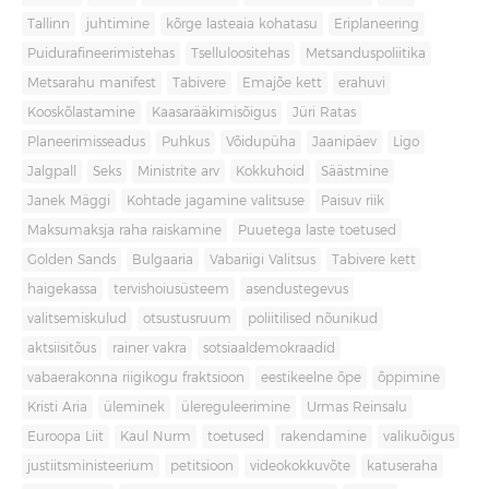
Tallinn
juhtimine
kõrge lasteaia kohatasu
Eriplaneering
Puidurafineerimistehas
Tselluloositehas
Metsanduspoliitika
Metsarahu manifest
Tabivere
Emajõe kett
erahuvi
Kooskõlastamine
Kaasarääkimisõigus
Jüri Ratas
Planeerimisseadus
Puhkus
Võidupüha
Jaanipäev
Ligo
Jalgpall
Seks
Ministrite arv
Kokkuhoid
Säästmine
Janek Mäggi
Kohtade jagamine valitsuse
Paisuv riik
Maksumaksja raha raiskamine
Puuetega laste toetused
Golden Sands
Bulgaaria
Vabariigi Valitsus
Tabivere kett
haigekassa
tervishoiusüsteem
asendustegevus
valitsemiskulud
otsustusruum
poliitilised nõunikud
aktsiisitõus
rainer vakra
sotsiaaldemokraadid
vabaerakonna riigikogu fraktsioon
eestikeelne õpe
õppimine
Kristi Aria
üleminek
ülereguleerimine
Urmas Reinsalu
Euroopa Liit
Kaul Nurm
toetused
rakendamine
valikuõigus
justiitsministeerium
petitsioon
videokokkuvõte
katuseraha