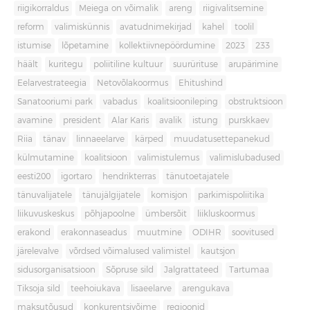
riigikorraldus
Meiega on võimalik
areng
riigivalitsemine
reform
valimiskünnis
avatudnimekirjad
kahel
toolil
istumise
lõpetamine
kollektiivnepöördumine
2023
233
häält
kuritegu
poliitiline kultuur
suurürituse
arupärimine
Eelarvestrateegia
Netovõlakoormus
Ehitushind
Sanatooriumi park
vabadus
koalitsioonileping
obstruktsioon
avamine
president
Alar Karis
avalik
istung
purskkaev
Riia
tänav
linnaeelarve
kärped
muudatusettepanekud
külmutamine
koalitsioon
valimistulemus
valimislubadused
eesti200
igortaro
hendrikterras
tänutoetajatele
tänuvalijatele
tänujälgijatele
komisjon
parkimispoliitika
liikuvuskeskus
põhjapoolne
ümbersõit
liikluskoormus
erakond
erakonnaseadus
muutmine
ODIHR
soovitused
järelevalve
võrdsed võimalused valimistel
kautsjon
sidusorganisatsioon
Sõpruse sild
Jalgrattateed
Tartumaa
Tiksoja sild
teehoiukava
lisaeelarve
arengukava
maksutõusud
konkurentsivõime
regioonid