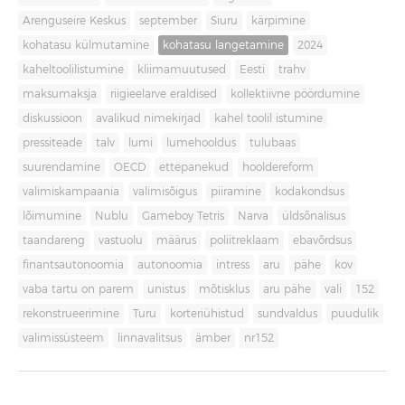
Arenguseire Keskus
september
Siuru
kärpimine
kohatasu külmutamine
kohatasu langetamine
2024
kaheltoolilistumine
kliimamuutused
Eesti
trahv
maksumaksja
riigieelarve eraldised
kollektiivne pöördumine
diskussioon
avalikud nimekirjad
kahel toolil istumine
pressiteade
talv
lumi
lumehooldus
tulubaas
suurendamine
OECD
ettepanekud
hooldereform
valimiskampaania
valimisõigus
piiramine
kodakondsus
lõimumine
Nublu
Gameboy Tetris
Narva
üldsõnalisus
taandareng
vastuolu
määrus
poliitreklaam
ebavõrdsus
finantsautonoomia
autonoomia
intress
aru
pähe
kov
vaba tartu on parem
unistus
mõtisklus
aru pähe
vali
152
rekonstrueerimine
Turu
korteriühistud
sundvaldus
puudulik
valimissüsteem
linnavalitsus
ämber
nr152