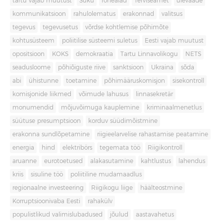
tartu vajab muutust
Süku
rohealad
Terviseamet
ülevaade
kommunikatsioon
rahulolematus
erakonnad
valitsus
tegevus
tegevusetus
võrdse kohtlemise põhimõte
kohtusüsteem
poliitilise süsteemi suletus
Eesti vajab muutust
opositsioon
KOKS
demokraatia
Tartu Linnavolikogu
NETS
seadusloome
põhiõiguste riive
sanktsioon
Ukraina
sõda
abi
ühistunne
toetamine
põhimääruskomisjon
sisekontroll
komisjonide liikmed
võimude lahusus
linnasekretär
monumendid
mõjuvõimuga kauplemine
kriminaalmenetlus
süütuse presumptsioon
korduv süüdimõistmine
erakonna sundlõpetamine
riigieelarvelise rahastamise peatamine
energia
hind
elektribörs
tegemata töö
Riigikontroll
aruanne
eurotoetused
alakasutamine
kahtlustus
lahendus
kriis
sisuline töö
poliitiline mudamaadlus
regionaalne investeering
Riigikogu liige
häälteostmine
Korruptsioonivaba Eesti
rahakülv
populistlikud valimislubadused
jõulud
aastavahetus