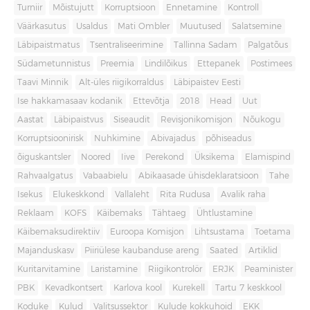
Turniir
Mõistujutt
Korruptsioon
Ennetamine
Kontroll
Väärkasutus
Usaldus
Mati Ombler
Muutused
Salatsemine
Läbipaistmatus
Tsentraliseerimine
Tallinna Sadam
Palgatõus
Südametunnistus
Preemia
Lindilõikus
Ettepanek
Postimees
Taavi Minnik
Alt-üles riigikorraldus
Läbipaistev Eesti
Ise hakkamasaav kodanik
Ettevõtja
2018
Head
Uut
Aastat
Läbipaistvus
Siseaudit
Revisjonikomisjon
Nõukogu
Korruptsioonirisk
Nuhkimine
Abivajadus
põhiseadus
õiguskantsler
Noored
Iive
Perekond
Üksikema
Elamispind
Rahvaalgatus
Vabaabielu
Abikaasade ühisdeklaratsioon
Tahe
Isekus
Elukeskkond
Vallaleht
Rita Rudusa
Avalik raha
Reklaam
KOFS
Käibemaks
Tähtaeg
Ühtlustamine
Käibemaksudirektiiv
Euroopa Komisjon
Lihtsustama
Toetama
Majanduskasv
Piiriülese kaubanduse areng
Saated
Artiklid
Kuritarvitamine
Laristamine
Riigikontrolör
ERJK
Peaminister
PBK
Kevadkontsert
Karlova kool
Kurekell
Tartu 7 keskkool
Koduke
Kulud
Valitsussektor
Kulude kokkuhoid
EKK