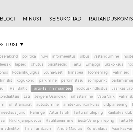
BLOGI
MINUST
SEISUKOHAD
RAHANDUSKOMIS
STITUSI
baerakond
poliitika
huvi
informeeritus
ülbus
vastandumine
hüste
Meesak
lapsed
ohutus
prioriteedid
Tartu
Emajõgi
ükskõiksus
ho
ohus
kodanikujulgus
Lõuna-Eesti
linnapea
Toomemägi
valimised
limisliit
kogukond
parkimine
parkimistasu
sõlmpunkt
parkimisma
rull
Rail Baltic
Tartu-Tallinn maantee
hoolduskindlustus
väärikas va
koholiaktsiis
Läti
Jevgeni Ossinovski
rahastamine
Vaba Värk
valimis
mm
ühistransport
autostumine
arhitektuurikonkurss
üldplaneering
meediaväljund
Rahinge
Artur Talvik
Tartu rahuleping
Karikakra klub
aa
Riiklik järjepidevus
Ratifitseerimine
Eesti-Vene piirileping
Tartu H
innadirektor
Tiina Tambaum
André Maurois
Kunst elada
Väärikas v