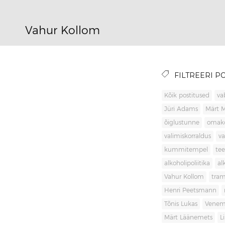
Vahur Kollom
FILTREERI PO
Kõik postitused
va
Jüri Adams
Märt 
õiglustunne
omak
valimiskorraldus
va
kummitempel
tee
alkoholipoliitika
al
Vahur Kollom
tra
Henri Peetsmann
Tõnis Lukas
Venem
Märt Läänemets
L