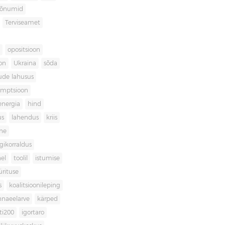
sõnumid
Terviseamet
opositsioon
on
Ukraina
sõda
ude lahusus
umptsioon
energia
hind
us
lahendus
kriis
ne
igikorraldus
el
toolil
istumise
ürituse
s
koalitsioonileping
innaeelarve
kärped
ti200
igortaro