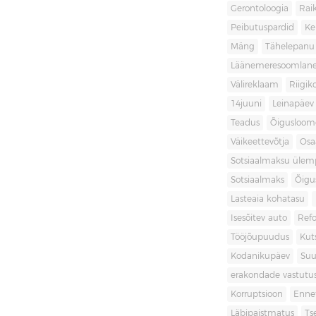
Gerontoloogia
Raik
Peibutuspardid
Ke
Mäng
Tähelepanu
Läänemeresoomlan
Välireklaam
Riigik
14juuni
Leinapäev
Teadus
Õigusloom
Väikeettevõtja
Osa
Sotsiaalmaksu ülemp
Sotsiaalmaks
Õigu
Lasteaia kohatasu
Isesõitev auto
Ref
Tööjõupuudus
Kut
Kodanikupäev
Suu
erakondade vastutu
Korruptsioon
Enne
Läbipaistmatus
Ts