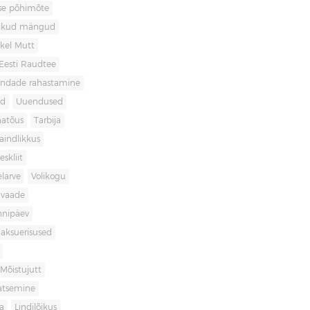
use põhimõte
likud mängud
kel Mutt
Eesti Raudtee
ondade rahastamine
id
Uuendused
natõus
Tarbija
aindlikkus
skliit
larve
Volikogu
avaade
nnipäev
aksuerisused
Mõistujutt
atsemine
a
Lindilõikus