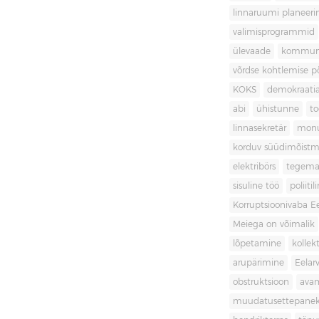
linnaruumi planeer
valimisprogrammid
ülevaade
kommuni
võrdse kohtlemise 
KOKS
demokraati
abi
ühistunne
t
linnasekretär
mon
korduv süüdimõistm
elektribörs
tegema
sisuline töö
poliit
Korruptsioonivaba Ee
Meiega on võimalik
lõpetamine
kollek
arupärimine
Eelar
obstruktsioon
ava
muudatusettepane