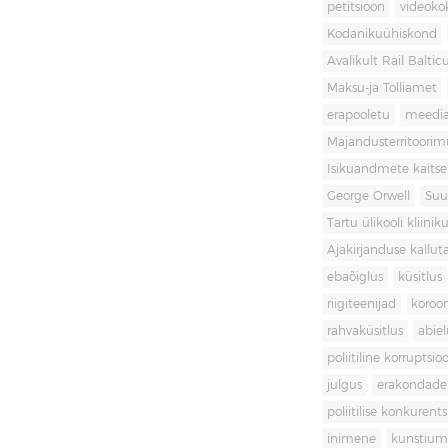
petitsioon
videoko
Kodanikuühiskond
Avalikult Rail Baltic
Maksu-ja Tolliamet
erapooletu
meedi
Majandusterritoori
Isikuandmete kaitse
George Orwell
Suu
Tartu ülikooli kliini
Ajakirjanduse kallut
ebaõiglus
küsitlus
riigiteenijad
koroon
rahvaküsitlus
abiel
poliitiline korruptsio
julgus
erakondade 
poliitilise konkurent
inimene
kunstiu