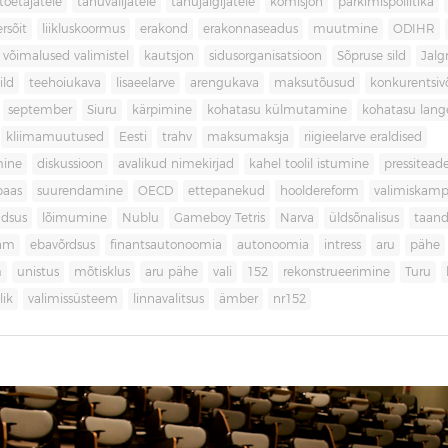
toetajatele
tänuvalijatele
tänujälgijatele
komisjon
parkimispoliitika
rsõit
liikluskoormus
erakond
erakonnaseadus
muutmine
ODIHR
 võimalused valimistel
kautsjon
sidusorganisatsioon
Sõpruse sild
Jalg
ild
teehoiukava
lisaeelarve
arengukava
maksutõusud
konkurentsi
september
Siuru
kärpimine
kohatasu külmutamine
kohatasu lan
kliimamuutused
Eesti
trahv
maksumaksja
riigieelarve eraldised
mine
diskussioon
avalikud nimekirjad
kahel toolil istumine
pressitead
baas
suurendamine
OECD
ettepanekud
hooldereform
valimiskamp
dsus
lõimumine
Nublu
Gameboy Tetris
Narva
üldsõnalisus
taan
aam
ebavõrdsus
finantsautonoomia
autonoomia
intress
aru
pähe
m
unistus
mõtisklus
aru pähe
vali
152
rekonstrueerimine
Turu
ik
valimissüsteem
linnavalitsus
ämber
nr152