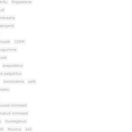
lnõu
Riigieelarve
gud
rokraatia
akirjanik
mpalk
GDPR
kogumine
ooli
erapooletus
te palgatõus
koroonakriis
palk
oselu
uued inimesed
matud inimesed
n
huvitegevus
00
Muutus
445