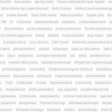
kkuvõte
katuseraha
iga laps loeb
Tasuta lasteaiakoht igale lapsele
ee
Vähendame riigi tegevuskulusid
Eesti Energia
riiklikud suurinvesteerin
ust
Indrek Neivelt
Terve Eesti heaks
Maksukorraldus
Tegelik juht
Bü
198
nr
toiduahel
vabaühendused
erasektor
maksuvabastused
aj
a
sõnavabadus
arvamusvabadus
arvamusterohkus
Omafinantseering
mumi kaheks jagamine
Arena
Eelarve
maksupoliitika
Kaja Kallas
ala
Euroopa Kohus
Uno Lõhmus
Carri Ginter
Andmete suuremahuline 
r Vend
pensionireform
tootlus
inflatsioon
vaba on olla parem
kaks t
kum
viirus
eriolukord
inimeste toimetulek
töö
tervis
likvideerimine
atus
meedia sõltumatus
väikesed erakonnad
Kõrgemate riigiteenistuja
poliitikakajastus
neutraalus
Ühiskonnauuringute Instituut
kärpekava
aviirus
õigusvastasus
piirangud
majandusvabadus
samasoolised
ko
u
TULE
mõistusele
moraal
riigiametnikud
kuluhüvitis
teabenõue
on
Keskerakond
ohtlik pretsedent
riigi julgeolek
sundlikvideerimine
järelevalve
mõttekoda
seaduseelnõu
mitmel toolil istumine
asenda
si piiramine
arrogantsus
Toomas Kivimägi
põhiseaduskomisjon
betoo
muuseum
linnaraamatukogu
keskpark
rohelus
linnavolikogu
Eesti 2