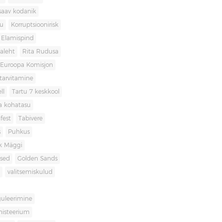
saav kodanik
u
Korruptsioonirisk
Elamispind
laleht
Rita Rudusa
Euroopa Komisjon
itarvitamine
ll
Tartu 7 keskkool
ia kohatasu
fest
Tabivere
s
Puhkus
k Mäggi
used
Golden Sands
valitsemiskulud
guleerimine
inisteerium