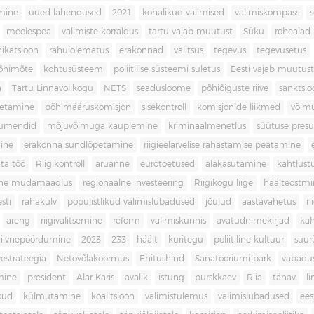
imine
uued lahendused
2021
kohalikud valimised
valimiskompass
meelespea
valimiste korraldus
tartu vajab muutust
Süku
rohealad
katsioon
rahulolematus
erakonnad
valitsus
tegevus
tegevusetus
põhimõte
kohtusüsteem
poliitilise süsteemi suletus
Eesti vajab muutust
a
Tartu Linnavolikogu
NETS
seadusloome
põhiõiguste riive
sanktsio
oetamine
põhimääruskomisjon
sisekontroll
komisjonide liikmed
võim
umendid
mõjuvõimuga kauplemine
kriminaalmenetlus
süütuse pres
ine
erakonna sundlõpetamine
riigieelarvelise rahastamise peatamine
ta töö
Riigikontroll
aruanne
eurotoetused
alakasutamine
kahtlust
iline mudamaadlus
regionaalne investeering
Riigikogu liige
häälteostmi
sti
rahakülv
populistlikud valimislubadused
jõulud
aastavahetus
ri
areng
riigivalitsemine
reform
valimiskünnis
avatudnimekirjad
kah
tiivnepöördumine
2023
233
häält
kuritegu
poliitiline kultuur
suur
vestrateegia
Netovõlakoormus
Ehitushind
Sanatooriumi park
vabadu
mine
president
Alar Karis
avalik
istung
purskkaev
Riia
tänav
l
kud
külmutamine
koalitsioon
valimistulemus
valimislubadused
ees