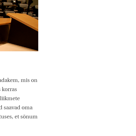
Vaadakem, mis on
s korras
 liikmete
kud saavad oma
otuses, et sõnum