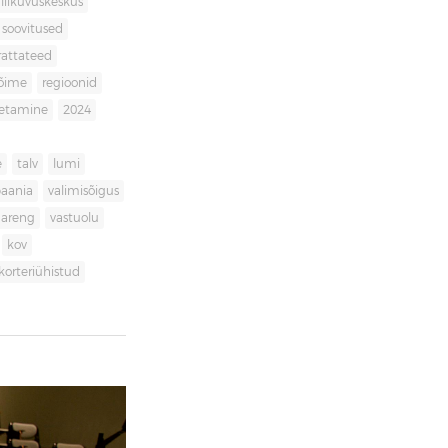
liikuvuskeskus
soovitused
rattateed
võime
regioonid
getamine
2024
e
talv
lumi
aania
valimisõigus
dareng
vastuolu
kov
korteriühistud