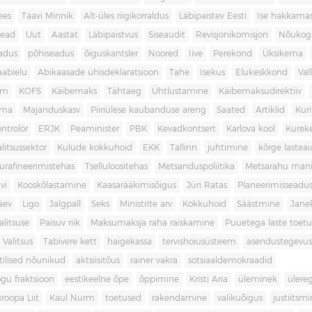
ees
Taavi Minnik
Alt-üles riigikorraldus
Läbipaistev Eesti
Ise hakkama
ead
Uut
Aastat
Läbipaistvus
Siseaudit
Revisjonikomisjon
Nõukog
adus
põhiseadus
õiguskantsler
Noored
Iive
Perekond
Üksikema
abielu
Abikaasade ühisdeklaratsioon
Tahe
Isekus
Elukeskkond
Val
am
KOFS
Käibemaks
Tähtaeg
Ühtlustamine
Käibemaksudirektiiv
ama
Majanduskasv
Piiriülese kaubanduse areng
Saated
Artiklid
Kur
ontrolör
ERJK
Peaminister
PBK
Kevadkontsert
Karlova kool
Kureke
alitsussektor
Kulude kokkuhoid
EKK
Tallinn
juhtimine
kõrge lastea
urafineerimistehas
Tselluloositehas
Metsanduspoliitika
Metsarahu mani
vi
Kooskõlastamine
Kaasarääkimisõigus
Jüri Ratas
Planeerimisseadu
äev
Ligo
Jalgpall
Seks
Ministrite arv
Kokkuhoid
Säästmine
Jane
litsuse
Paisuv riik
Maksumaksja raha raiskamine
Puuetega laste toet
 Valitsus
Tabivere kett
haigekassa
tervishoiusüsteem
asendustegevus
itilised nõunikud
aktsiisitõus
rainer vakra
sotsiaaldemokraadid
gu fraktsioon
eestikeelne õpe
õppimine
Kristi Aria
üleminek
ülere
roopa Liit
Kaul Nurm
toetused
rakendamine
valikuõigus
justiitsm