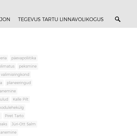
JON
TEGEVUS TARTU LINNAVOLIKOGUS
eria
päevapoliitika
olimatus
peksmine
valimisringkond
ja
planeeringud
banemine
kulud
Kalle Pilt
kodulehekülg
i
Piret Tarto
eaks
Jüri-Ott Salm
ananemine