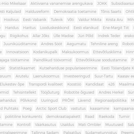
-Hiio Mikelsaar
Aktiivsena vananemise arengukava
JOKK
Subsidiaars
rsti Kaljulaid
Haldusreform
Demokraatia toetamine
Tõnis Saarts
Oht
Hoolivus
Eesti Vabariik
Tulevik
Võti
Valdur Mikita
Krista Aru
Mih
e
Haridus
Haritus
Looduskeskkond
Eesti elanikud
Ene-Margit Tiit
ogu
Riigikohus
Allar Jõks
Ülle Madise
Jüri Põld
Indrek Teder
erak
Juuniküüditamine
Andres Sööt
Aegumatu
Tehniline areng
Robot
e
Innovatsioon
Kodanikupalk
Maksukoormus
Ettevõtluskliima
Hin
ajaga töötamine
Paindlikud töövormid
Ettevõtlikkuse soodustamine
P
iir
Statistikaamet
Kutsehariduse populariseerimine
Eesti Tööandjate Ke
sruum
Arutelu
Laenukoormus
Investeeringud
Suur-Tartu
Kaasav ee
Elukestev õpe
Transpordi kvaliteet
Koostöö
Kandidaat
426
Maailm
ormid
Tehisintellekt
Tööjõuturg
Robotite õigused
Andres Herkel
Sü
seharidus
Põlvkond
Uuringud
PRÕM
Lävend
Regionaalpoliitika
M
d Puhtaks
Poeg
Arctic Sport Club
vastutus
kaasamine
kampaania
s
poliitiline konkurents
demokraatiapakett
Raad
Raekoda
Turniir
tamine
Kontroll
Väärkasutus
Usaldus
Mati Ombler
Muutused
Sal
entraliseerimine
Tallinna Sadam
Palgatõus
Südametunnistus
Preemi