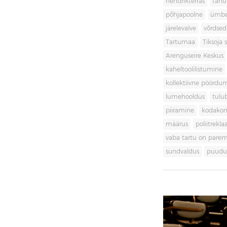
hendrikterras
tänu
põhjapoolne
ümbe
järelevalve
võrdsed
Tartumaa
Tiksoja s
Arenguseire Keskus
kaheltoolilistumine
kollektiivne pöördu
lumehooldus
tulu
piiramine
kodakon
määrus
poliitrekl
vaba tartu on pare
sundvaldus
puudul