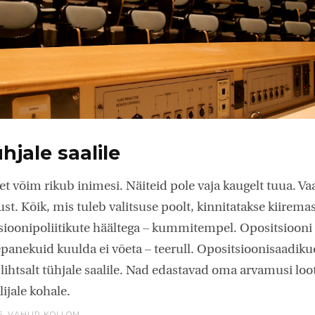
hjale saalile
et võim rikub inimesi. Näiteid pole vaja kaugelt tuua. 
st. Kõik, mis tuleb valitsuse poolt, kinnitatakse kiirema
tsioonipoliitikute häältega – kummitempel. Opositsiooni
epanekuid kuulda ei võeta – teerull. Opositsioonisaadi
lihtsalt tühjale saalile. Nad edastavad oma arvamusi lo
ijale kohale.
6,
VAHUR KOLLOM