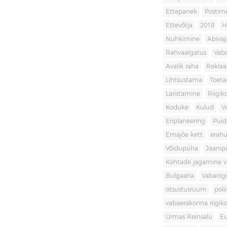
Ettepanek
Postim
Ettevõtja
2018
H
Nuhkimine
Abivaj
Rahvaalgatus
Vaba
Avalik raha
Rekla
Lihtsustama
Toet
Laristamine
Riigik
Koduke
Kulud
V
Eriplaneering
Puid
Emajõe kett
erahu
Võidupüha
Jaanip
Kohtade jagamine va
Bulgaaria
Vabariigi
otsustusruum
poli
vabaerakonna riigiko
Urmas Reinsalu
Eu