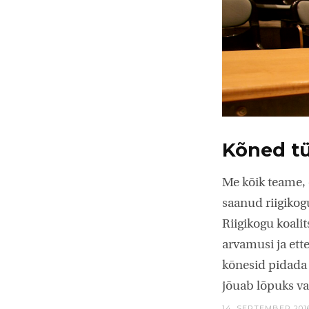
Kõned tü
Me kõik teame, 
saanud riigikogu
Riigikogu koali
arvamusi ja ett
kõnesid pidada 
jõuab lõpuks val
14. SEPTEMBER 201