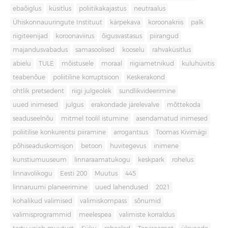
ebaõiglus
küsitlus
poliitikakajastus
neutraalus
Ühiskonnauuringute Instituut
kärpekava
koroonakriis
palk
riigiteenijad
koroonaviirus
õigusvastasus
piirangud
majandusvabadus
samasoolised
kooselu
rahvaküsitlus
abielu
TULE
mõistusele
moraal
riigiametnikud
kuluhüvitis
teabenõue
poliitiline korruptsioon
Keskerakond
ohtlik pretsedent
riigi julgeolek
sundlikvideerimine
uued inimesed
julgus
erakondade järelevalve
mõttekoda
seaduseelnõu
mitmel toolil istumine
asendamatud inimesed
poliitilise konkurentsi piiramine
arrogantsus
Toomas Kivimägi
põhiseaduskomisjon
betoon
huvitegevus
inimene
kunstiumuuseum
linnaraamatukogu
keskpark
rohelus
linnavolikogu
Eesti 200
Muutus
445
linnaruumi planeerimine
uued lahendused
2021
kohalikud valimised
valimiskompass
sõnumid
valimisprogrammid
meelespea
valimiste korraldus