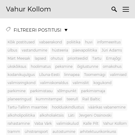
Vahur Kollom
FILTREERI POSTITUSI
Kõik postitused
vabaerakond
poliitika
huvi
informeeritus
ülbus
vastandumine
hüsteeria
päevapoliitika
Jüri Adams
Märt Meesak
lapsed
ohutus
prioriteedid
Tartu
Emajõgi
ükskõiksus
hoolimatus
peksmine
õiglustunne
omakohus
kodanikujulgus
Lõuna-Eesti
linnapea
Toomemägi
valimised
valimisringkond
valimiskorraldus
valimisliit
kogukond
parkimine
parkimistasu
sõlmpunkt
parkimismaja
planeeringud
kummitempel
teerull
Rail Baltic
Tartu-Tallinn maantee
hoolduskindlustus
väärikas vabanemine
alkoholipoliitika
alkoholiaktsiis
Läti
Jevgeni Ossinovski
rahastamine
Vaba Värk
valimiskulud
Kalle Pilt
Vahur Kollom
tramm
ühistransport
autostumine
arhitektuurikonkurss