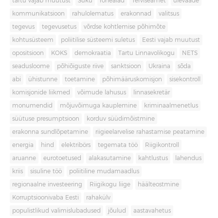
tartu vajab muutust
Süku
rohealad
Terviseamet
ülevaade
kommunikatsioon
rahulolematus
erakonnad
valitsus
tegevus
tegevusetus
võrdse kohtlemise põhimõte
kohtusüsteem
poliitilise süsteemi suletus
Eesti vajab muutust
opositsioon
KOKS
demokraatia
Tartu Linnavolikogu
NETS
seadusloome
põhiõiguste riive
sanktsioon
Ukraina
sõda
abi
ühistunne
toetamine
põhimääruskomisjon
sisekontroll
komisjonide liikmed
võimude lahusus
linnasekretär
monumendid
mõjuvõimuga kauplemine
kriminaalmenetlus
süütuse presumptsioon
korduv süüdimõistmine
erakonna sundlõpetamine
riigieelarvelise rahastamise peatamine
energia
hind
elektribörs
tegemata töö
Riigikontroll
aruanne
eurotoetused
alakasutamine
kahtlustus
lahendus
kriis
sisuline töö
poliitiline mudamaadlus
regionaalne investeering
Riigikogu liige
häälteostmine
Korruptsioonivaba Eesti
rahakülv
populistlikud valimislubadused
jõulud
aastavahetus