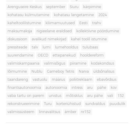
Arenguseire Keskus
september
Siuru
kärpimine
kohatasu külmutamine
kohatasu langetamine
2024
kaheltoolilistumine
kliimamuutused
Eesti
trahv
maksumaksja
riigieelarve eraldised
kollektiivne pöördumine
diskussioon
avalikud nimekirjad
kahel toolil istumine
pressiteade
talv
lumi
lumehooldus
tulubaas
suurendamine
OECD
ettepanekud
hooldereform
valimiskampaania
valimisõigus
piiramine
kodakondsus
lõimumine
Nublu
Gameboy Tetris
Narva
üldsõnalisus
taandareng
vastuolu
määrus
poliitreklaam
ebavõrdsus
finantsautonoomia
autonoomia
intress
aru
pähe
kov
vaba tartu on parem
unistus
mõtisklus
aru pähe
vali
152
rekonstrueerimine
Turu
korteriühistud
sundvaldus
puudulik
valimissüsteem
linnavalitsus
ämber
nr152