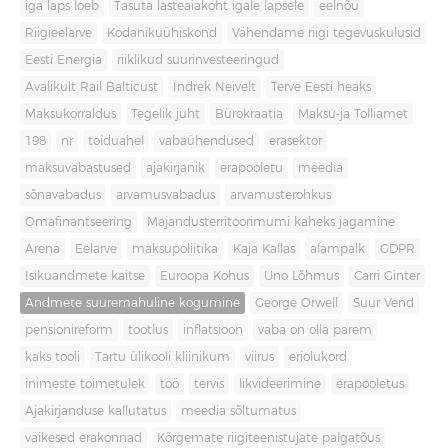
iga laps loeb
Tasuta lasteaiakoht igale lapsele
eelnõu
Riigieelarve
Kodanikuühiskond
Vähendame riigi tegevuskulusid
Eesti Energia
riiklikud suurinvesteeringud
Avalikult Rail Balticust
Indrek Neivelt
Terve Eesti heaks
Maksukorraldus
Tegelik juht
Bürokraatia
Maksu-ja Tolliamet
198
nr
toiduahel
vabaühendused
erasektor
maksuvabastused
ajakirjanik
erapooletu
meedia
sõnavabadus
arvamusvabadus
arvamusterohkus
Omafinantseering
Majandusterritoorimumi kaheks jagamine
Arena
Eelarve
maksupoliitika
Kaja Kallas
alampalk
GDPR
Isikuandmete kaitse
Euroopa Kohus
Uno Lõhmus
Carri Ginter
Andmete suuremahuline kogumine
George Orwell
Suur Vend
pensionireform
tootlus
inflatsioon
vaba on olla parem
kaks tooli
Tartu ülikooli kliinikum
viirus
eriolukord
inimeste toimetulek
töö
tervis
likvideerimine
erapooletus
Ajakirjanduse kallutatus
meedia sõltumatus
väikesed erakonnad
Kõrgemate riigiteenistujate palgatõus