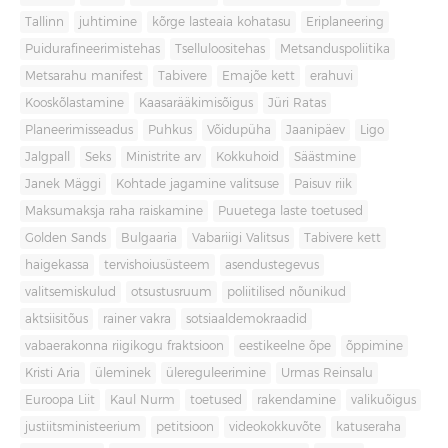
Tallinn
juhtimine
kõrge lasteaia kohatasu
Eriplaneering
Puidurafineerimistehas
Tselluloositehas
Metsanduspoliitika
Metsarahu manifest
Tabivere
Emajõe kett
erahuvi
Kooskõlastamine
Kaasarääkimisõigus
Jüri Ratas
Planeerimisseadus
Puhkus
Võidupüha
Jaanipäev
Ligo
Jalgpall
Seks
Ministrite arv
Kokkuhoid
Säästmine
Janek Mäggi
Kohtade jagamine valitsuse
Paisuv riik
Maksumaksja raha raiskamine
Puuetega laste toetused
Golden Sands
Bulgaaria
Vabariigi Valitsus
Tabivere kett
haigekassa
tervishoiusüsteem
asendustegevus
valitsemiskulud
otsustusruum
poliitilised nõunikud
aktsiisitõus
rainer vakra
sotsiaaldemokraadid
vabaerakonna riigikogu fraktsioon
eestikeelne õpe
õppimine
Kristi Aria
üleminek
ülereguleerimine
Urmas Reinsalu
Euroopa Liit
Kaul Nurm
toetused
rakendamine
valikuõigus
justiitsministeerium
petitsioon
videokokkuvõte
katuseraha