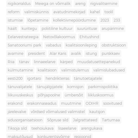
riigikorraldus
Meiega on võimalik
areng
riigivalitsemine
reform
valimiskünnis
avatudnimekirjad
kahel
toolil
istumise
lõpetamine
kollektiivnepöördumine
2023
233
häält
kuritegu
poliitiline kultuur
suurürituse
arupärimine
Eelarvestrateegia
Netovõlakoormus
Ehitushind
Sanatooriumi park
vabadus
koalitsioonileping
obstruktsioon
avamine
president
Alar Karis
avalik
istung
purskkaev
Riia
tänav
linnaeelarve
kärped
muudatusettepanekud
külmutamine
koalitsioon
valimistulemus
valimislubadused
eesti200
igortaro
hendrikterras
tänutoetajatele
tänuvalijatele
tänujälgijatele
komisjon
parkimispoliitika
liikuvuskeskus
põhjapoolne
ümbersõit
liikluskoormus
erakond
erakonnaseadus
muutmine
ODIHR
soovitused
järelevalve
võrdsed võimalused valimistel
kautsjon
sidusorganisatsioon
Sõpruse sild
Jalgrattateed
Tartumaa
Tiksoja sild
teehoiukava
lisaeelarve
arengukava
maksutõusud
konkurentsivõime
regioonid