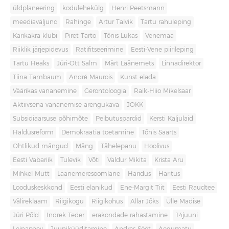
üldplaneering
kodulehekülg
Henri Peetsmann
meediaväljund
Rahinge
Artur Talvik
Tartu rahuleping
Karikakra klubi
Piret Tarto
Tõnis Lukas
Venemaa
Riiklik järjepidevus
Ratifitseerimine
Eesti-Vene piirileping
Tartu Heaks
Jüri-Ott Salm
Märt Läänemets
Linnadirektor
Tiina Tambaum
André Maurois
Kunst elada
Väärikas vananemine
Gerontoloogia
Raik-Hiio Mikelsaar
Aktiivsena vananemise arengukava
JOKK
Subsidiaarsuse põhimõte
Peibutuspardid
Kersti Kaljulaid
Haldusreform
Demokraatia toetamine
Tõnis Saarts
Ohtlikud mängud
Mäng
Tähelepanu
Hoolivus
Eesti Vabariik
Tulevik
Võti
Valdur Mikita
Krista Aru
Mihkel Mutt
Läänemeresoomlane
Haridus
Haritus
Looduskeskkond
Eesti elanikud
Ene-Margit Tiit
Eesti Raudtee
Välireklaam
Riigikogu
Riigikohus
Allar Jõks
Ülle Madise
Jüri Põld
Indrek Teder
erakondade rahastamine
14juuni