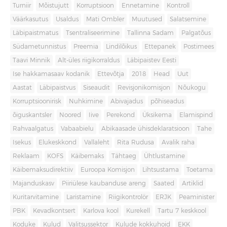
Turniir
Mõistujutt
Korruptsioon
Ennetamine
Kontroll
Väärkasutus
Usaldus
Mati Ombler
Muutused
Salatsemine
Läbipaistmatus
Tsentraliseerimine
Tallinna Sadam
Palgatõus
Südametunnistus
Preemia
Lindilõikus
Ettepanek
Postimees
Taavi Minnik
Alt-üles riigikorraldus
Läbipaistev Eesti
Ise hakkamasaav kodanik
Ettevõtja
2018
Head
Uut
Aastat
Läbipaistvus
Siseaudit
Revisjonikomisjon
Nõukogu
Korruptsioonirisk
Nuhkimine
Abivajadus
põhiseadus
õiguskantsler
Noored
Iive
Perekond
Üksikema
Elamispind
Rahvaalgatus
Vabaabielu
Abikaasade ühisdeklaratsioon
Tahe
Isekus
Elukeskkond
Vallaleht
Rita Rudusa
Avalik raha
Reklaam
KOFS
Käibemaks
Tähtaeg
Ühtlustamine
Käibemaksudirektiiv
Euroopa Komisjon
Lihtsustama
Toetama
Majanduskasv
Piiriülese kaubanduse areng
Saated
Artiklid
Kuritarvitamine
Laristamine
Riigikontrolör
ERJK
Peaminister
PBK
Kevadkontsert
Karlova kool
Kurekell
Tartu 7 keskkool
Koduke
Kulud
Valitsussektor
Kulude kokkuhoid
EKK